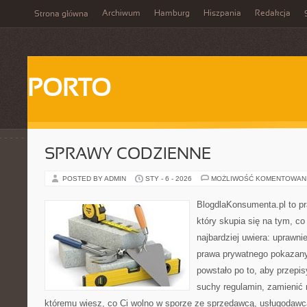
Archiwum
Hamburg
Hiszpania
Redakcja
Strona główna
PORTO
SPRAWY CODZIENNE
POSTED BY ADMIN
STY - 6 - 2026
MOŻLIWOŚĆ KOMENTOWAN
BlogdlaKonsumenta.pl to pr
który skupia się na tym, c
najbardziej uwiera: uprawni
prawa prywatnego pokazany
powstało po to, aby przepis
suchy regulamin, zamienić n
któremu wiesz, co Ci wolno w sporze ze sprzedawcą, usługodawcą