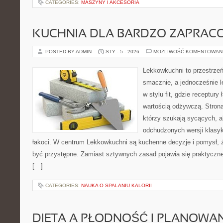
CATEGORIES:
MASZYNY I AKCESORIA
KUCHNIA DLA BARDZO ZAPRA
POSTED BY ADMIN
STY - 5 - 2026
MOŻLIWOŚĆ KOMENTOWAN
Lekkowkuchni to przestrzeń
smacznie, a jednocześnie l
w stylu fit, gdzie receptur
wartością odżywczą. Strona
którzy szukają sycących, al
odchudzonych wersji klasy
łakoci. W centrum Lekkowkuchni są kuchenne decyzje i pomysł, 
być przystępne. Zamiast sztywnych zasad pojawia się praktyczne
[…]
CATEGORIES:
NAUKA O SPALANIU KALORII
DIETA A PŁODNOŚĆ I PLANOWAN