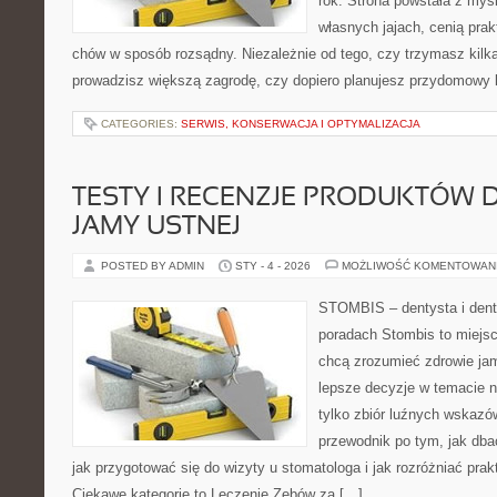
rok. Strona powstała z myśl
własnych jajach, cenią pra
chów w sposób rozsądny. Niezależnie od tego, czy trzymasz kilk
prowadzisz większą zagrodę, czy dopiero planujesz przydomowy k
CATEGORIES:
SERWIS, KONSERWACJA I OPTYMALIZACJA
TESTY I RECENZJE PRODUKTÓW D
JAMY USTNEJ
POSTED BY ADMIN
STY - 4 - 2026
MOŻLIWOŚĆ KOMENTOWAN
STOMBIS – dentysta i dent
poradach Stombis to miejsc
chcą zrozumieć zdrowie ja
lepsze decyzje w temacie n
tylko zbiór luźnych wskazó
przewodnik po tym, jak dba
jak przygotować się do wizyty u stomatologa i jak rozróżniać pra
Ciekawe kategorie to Leczenie Zębów za […]