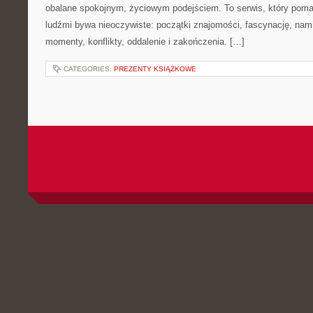
obalane spokojnym, życiowym podejściem. To serwis, który poma
ludźmi bywa nieoczywiste: początki znajomości, fascynację, nami
momenty, konflikty, oddalenie i zakończenia. […]
CATEGORIES:
PREZENTY KSIĄŻKOWE