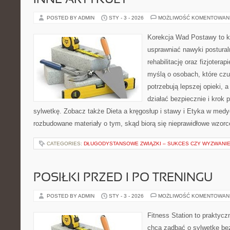
INNE ARTYKUŁY
POSTED BY ADMIN
STY - 3 - 2026
MOŻLIWOŚĆ KOMENTOWAN
Korekcja Wad Postawy to ko
usprawniać nawyki postural
rehabilitację oraz fizjotera
myślą o osobach, które czuj
potrzebują lepszej opieki, a
działać bezpiecznie i krok
sylwetkę. Zobacz także Dieta a kręgosłup i stawy i Etyka w medy
rozbudowane materiały o tym, skąd biorą się nieprawidłowe wzorc
CATEGORIES:
DŁUGODYSTANSOWE ZWIĄZKI – SUKCES CZY WYZWANI
POSIŁKI PRZED I PO TRENINGU
POSTED BY ADMIN
STY - 3 - 2026
MOŻLIWOŚĆ KOMENTOWAN
Fitness Station to praktycz
chcą zadbać o sylwetkę be