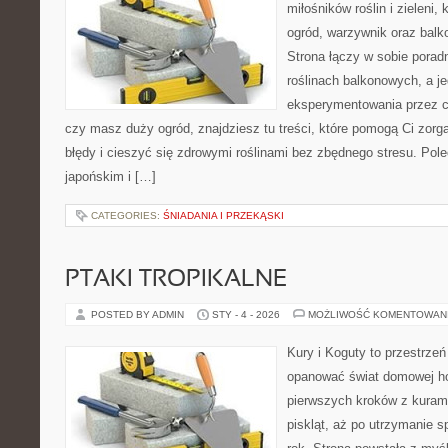
miłośników roślin i zieleni,
ogród, warzywnik oraz balk
Strona łączy w sobie porad
roślinach balkonowych, a je
eksperymentowania przez ca
czy masz duży ogród, znajdziesz tu treści, które pomogą Ci zor
błędy i cieszyć się zdrowymi roślinami bez zbędnego stresu. Po
japońskim i […]
CATEGORIES:
ŚNIADANIA I PRZEKĄSKI
PTAKI TROPIKALNE
POSTED BY ADMIN
STY - 4 - 2026
MOŻLIWOŚĆ KOMENTOWAN
Kury i Koguty to przestrzeń
opanować świat domowej ho
pierwszych kroków z kuram
piskląt, aż po utrzymanie 