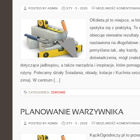
POSTED BY ADMIN
STY - 5 - 2026
MOŻLIWOŚĆ KOMENTOWAN
OKdieta.pl to miejsce, w k
spotyka się z praktyką. To n
obiecuje nierealne rezultaty
nastawiona na długofalowe 
pomyślana tak, aby każdy, 
doświadczenia, mógł znale
dotyczące jadłospisu, a także narzędzia i inspiracje, które pomaga
rutyny. Polecamy działy Śniadania, obiady, kolacje i Kuchnia sezo
zima). W centrum […]
CATEGORIES:
ZDROWIE
PLANOWANIE WARZYWNIKA
POSTED BY ADMIN
STY - 5 - 2026
MOŻLIWOŚĆ KOMENTOWAN
KącikOgrodniczy.pl to prze