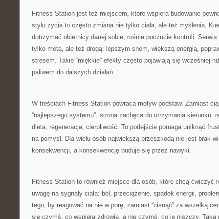
Fitness Station jest też miejscem, które wspiera budowanie pewno
stylu życia to często zmiana nie tylko ciała, ale też myślenia. Kie
dotrzymać obietnicy danej sobie, rośnie poczucie kontroli. Serwis
tylko metą, ale też drogą: lepszym snem, większą energią, popra
stresem. Takie “miękkie” efekty często pojawiają się wcześniej ni
paliwem do dalszych działań.
W treściach Fitness Station powraca motyw podstaw. Zamiast cią
“najlepszego systemu”, strona zachęca do utrzymania kierunku: r
dieta, regeneracja, cierpliwość. To podejście pomaga uniknąć frus
na pomysł. Dla wielu osób największą przeszkodą nie jest brak wi
konsekwencji, a konsekwencję buduje się przez nawyki.
Fitness Station to również miejsce dla osób, które chcą ćwiczyć 
uwagę na sygnały ciała: ból, przeciążenie, spadek energii, prob
tego, by reagować na nie w porę, zamiast “cisnąć” za wszelką cen
się czymś, co wspiera zdrowie, a nie czymś, co je niszczy. Taka