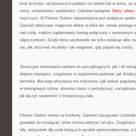
krok po kroku: od pierwszych podejść na siłowni lub w domu, aż 
mocy, umięśnienia i wydolności. Ciekawe kategorie:
Diety i plany
mężczyzn. W Fitness Station najważniejsze jest podejście oparte n
Zamiast obiecywać magiczne efekty w kilka dni, serwis pomaga 
nad sobą: mądrze zaplanowany trening połączony z sensownym j
odpoczynkiem. Dzięki temu użytkownik nie tylko redukuje albo z
się, jak utrzymać rezultaty i jak reagować, gdy pojawi się zastój.
Strona jest skierowana zarówno do początkujących, jak i do trenuj
dopiero startujesz, znajdziesz tu wyjaśnienia podstaw: jak działa 
technika, dlaczego aktywacja ma znaczenie i jak unikać popularny
w treningowym rytmie, docenisz treści o periodyzacji, zarządzani
jak łączyć sprawność z kompozycją ciała.
Fitness Station stawia na konkrety. Zamiast zasypywać czytelnik
prowadzi do rozwiązań, które można wdrożyć od razu. Znajdziesz 
siły, wskazówki dla osób lubiących wysiłek wytrzymałościowy, a 