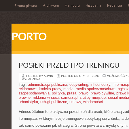
Archiwum
Hamburg
Hiszpania
Redakcja
Strona główna
PORTO
POSIŁKI PRZED I PO TRENINGU
POSTED BY ADMIN
POSTED ON STY - 3 - 2026
MOŻLIWOŚĆ K
WYŁĄCZONA
Tagi:
administracja publiczna
,
copywriting
,
influencerzy
,
informacj
reklamowe
,
kodeks pracy
,
media
,
media społecznościowe
,
ogłosz
zagospodarowania
,
polityka
,
prasa
,
prawo
,
prawo cywilne
,
prawo 
prawne
,
reklama w sieci
,
samorząd
,
służby miejskie
,
social media
urbanistyka
,
usługi publiczne
,
ustawy
,
wiadomości
Fitness Station to praktyczna przestrzeń dla osób, które chcą z
To miejsce, w którym sesje treningowe spotykają się z dietą, a de
tak samo poważnie jak strategia. Strona powstała z myślą o tym