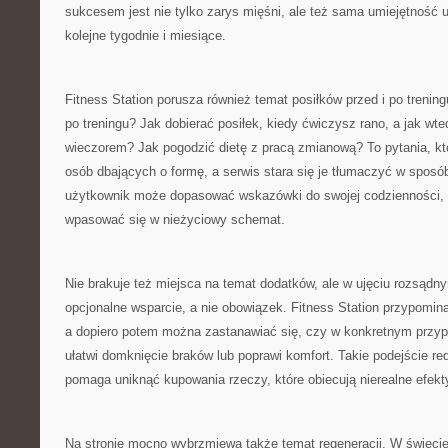
sukcesem jest nie tylko zarys mięśni, ale też sama umiejętność 
kolejne tygodnie i miesiące.
Fitness Station porusza również temat posiłków przed i po trening
po treningu? Jak dobierać posiłek, kiedy ćwiczysz rano, a jak wte
wieczorem? Jak pogodzić dietę z pracą zmianową? To pytania, któ
osób dbających o formę, a serwis stara się je tłumaczyć w sposó
użytkownik może dopasować wskazówki do swojej codzienności, 
wpasować się w nieżyciowy schemat.
Nie brakuje też miejsca na temat dodatków, ale w ujęciu rozsądn
opcjonalne wsparcie, a nie obowiązek. Fitness Station przypomin
a dopiero potem można zastanawiać się, czy w konkretnym przyp
ułatwi domknięcie braków lub poprawi komfort. Takie podejście re
pomaga uniknąć kupowania rzeczy, które obiecują nierealne efekt
Na stronie mocno wybrzmiewa także temat regeneracji. W świecie