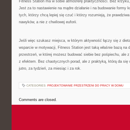
Fitness Station ma w sobie atmosferę praktyczności. Bez krzyku,
Jest za to nastawienie na mądre działanie i na budowanie formy k
tych, którzy chcą lepiej się czuć i którzy rozumieją, że prawdziwa
nawyków, a nie z chwilowej euforii.
Jeśli więc szukasz miejsca, w którym aktywność łączy się z dietą
wsparcie w motywacji, Fitness Station jest taką właśnie bazą na 
przestrzeń, w której możesz budować siebie bez pośpiechu, ale z
z efektem. Bez chaotycznych porad, ale z praktyką, którą da się
jutro, za tydzień, za miesiąc i za rok.
CATEGORIES:
PROJEKTOWANIE PRZESTRZENI DO PRACY W DOMU
Comments are closed.