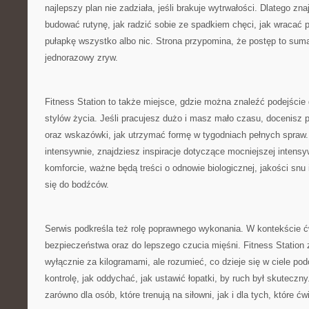
najlepszy plan nie zadziała, jeśli brakuje wytrwałości. Dlatego znaj
budować rutynę, jak radzić sobie ze spadkiem chęci, jak wracać p
pułapkę wszystko albo nic. Strona przypomina, że postęp to sum
jednorazowy zryw.
Fitness Station to także miejsce, gdzie można znaleźć podejści
stylów życia. Jeśli pracujesz dużo i masz mało czasu, docenisz 
oraz wskazówki, jak utrzymać formę w tygodniach pełnych spraw. 
intensywnie, znajdziesz inspiracje dotyczące mocniejszej intensy
komforcie, ważne będą treści o odnowie biologicznej, jakości snu i
się do bodźców.
Serwis podkreśla też rolę poprawnego wykonania. W kontekście ć
bezpieczeństwa oraz do lepszego czucia mięśni. Fitness Station 
wyłącznie za kilogramami, ale rozumieć, co dzieje się w ciele po
kontrolę, jak oddychać, jak ustawić łopatki, by ruch był skuteczn
zarówno dla osób, które trenują na siłowni, jak i dla tych, które 