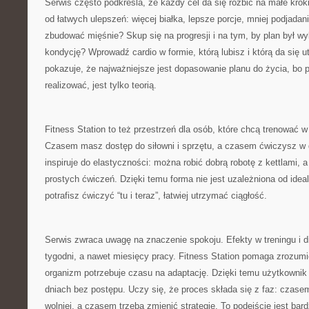
Serwis często podkreśla, że każdy cel da się rozbić na małe kro
od łatwych ulepszeń: więcej białka, lepsze porcje, mniej podjadan
zbudować mięśnie? Skup się na progresji i na tym, by plan był w
kondycję? Wprowadź cardio w formie, którą lubisz i którą da się u
pokazuje, że najważniejsze jest dopasowanie planu do życia, bo pl
realizować, jest tylko teorią.
Fitness Station to też przestrzeń dla osób, które chcą trenować 
Czasem masz dostęp do siłowni i sprzętu, a czasem ćwiczysz w 
inspiruje do elastyczności: można robić dobrą robotę z kettlami,
prostych ćwiczeń. Dzięki temu forma nie jest uzależniona od idea
potrafisz ćwiczyć “tu i teraz”, łatwiej utrzymać ciągłość.
Serwis zwraca uwagę na znaczenie spokoju. Efekty w treningu i d
tygodni, a nawet miesięcy pracy. Fitness Station pomaga zrozumie
organizm potrzebuje czasu na adaptację. Dzięki temu użytkownik 
dniach bez postępu. Uczy się, że proces składa się z faz: czas
wolniej, a czasem trzeba zmienić strategię. To podejście jest bar