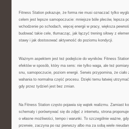
Fitness Station pokazuje, że forma nie musi oznaczać tylko wyglą
celem jest lepsze samopoczucie: mniejsze bóle pleców, lepsza po
wchodzenie po schodach, więcej energii w pracy, większa pewnoś
budować takie cele, tłumacząc, jak łączyć trening siłowy z eleme
stawy i jak dostosować aktywność do poziomu kondycji.
Ważnym aspektem jest też podejście do wyników. Fitness Statio
efektów w sposób, który ma sens: nie tylko waga, ale też pomiary
snu, samopoczucie, poziom energii. Serwis przypomina, że ciało z
wahania to normalna część procesu. Dzięki temu łatwiej utrzymać
gdy przez tydzień jest bez zmian.
Na Fitness Station często pojawia się wątek realizmu. Zamiast k
schematy i porównywać się do zdjęć z internetu, strona proponuj
o własne możliwości, tempo i warunki. To szczególnie ważne, gdy
przerwie, zaczyna po raz pierwszy albo ma za sobą wiele nieudan