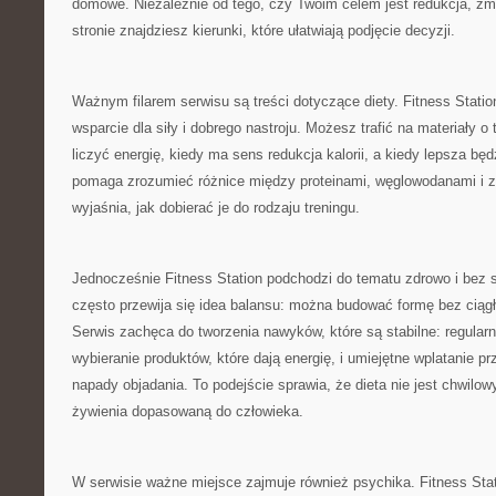
domowe. Niezależnie od tego, czy Twoim celem jest redukcja, zmi
stronie znajdziesz kierunki, które ułatwiają podjęcie decyzji.
Ważnym filarem serwisu są treści dotyczące diety. Fitness Statio
wsparcie dla siły i dobrego nastroju. Możesz trafić na materiały o
liczyć energię, kiedy ma sens redukcja kalorii, a kiedy lepsza będ
pomaga zrozumieć różnice między proteinami, węglowodanami i z
wyjaśnia, jak dobierać je do rodzaju treningu.
Jednocześnie Fitness Station podchodzi do tematu zdrowo i bez s
często przewija się idea balansu: można budować formę bez ciąg
Serwis zachęca do tworzenia nawyków, które są stabilne: regularn
wybieranie produktów, które dają energię, i umiejętne wplatanie p
napady objadania. To podejście sprawia, że dieta nie jest chwilo
żywienia dopasowaną do człowieka.
W serwisie ważne miejsce zajmuje również psychika. Fitness Sta