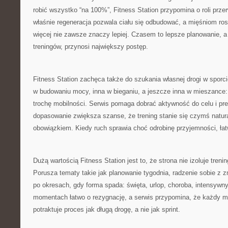
robić wszystko “na 100%”, Fitness Station przypomina o roli przer
właśnie regeneracja pozwala ciału się odbudować, a mięśniom ro
więcej nie zawsze znaczy lepiej. Czasem to lepsze planowanie, a
treningów, przynosi największy postęp.
Fitness Station zachęca także do szukania własnej drogi w sporc
w budowaniu mocy, inna w bieganiu, a jeszcze inna w mieszance: t
trochę mobilności. Serwis pomaga dobrać aktywność do celu i pref
dopasowanie zwiększa szanse, że trening stanie się czymś natur
obowiązkiem. Kiedy ruch sprawia choć odrobinę przyjemności, łat
Dużą wartością Fitness Station jest to, że strona nie izoluje tren
Porusza tematy takie jak planowanie tygodnia, radzenie sobie z 
po okresach, gdy forma spada: święta, urlop, choroba, intensywny
momentach łatwo o rezygnację, a serwis przypomina, że każdy mo
potraktuje proces jak długą drogę, a nie jak sprint.