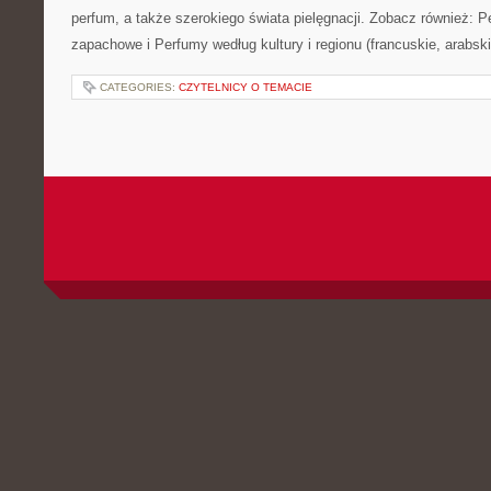
perfum, a także szerokiego świata pielęgnacji. Zobacz również: P
zapachowe i Perfumy według kultury i regionu (francuskie, arabski
CATEGORIES:
CZYTELNICY O TEMACIE