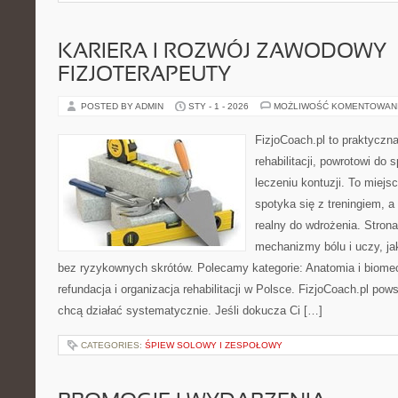
KARIERA I ROZWÓJ ZAWODOWY
FIZJOTERAPEUTY
POSTED BY ADMIN
STY - 1 - 2026
MOŻLIWOŚĆ KOMENTOWAN
FizjoCoach.pl to praktyczn
rehabilitacji, powrotowi d
leczeniu kontuzji. To miejs
spotyka się z treningiem, a p
realny do wdrożenia. Stro
mechanizmy bólu i uczy, 
bez ryzykownych skrótów. Polecamy kategorie: Anatomia i biomec
refundacja i organizacja rehabilitacji w Polsce. FizjoCoach.pl pow
chcą działać systematycznie. Jeśli dokucza Ci […]
CATEGORIES:
ŚPIEW SOLOWY I ZESPOŁOWY