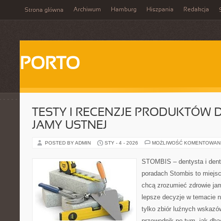
Archiwum
Hamburg
Hiszpania
Redakcja
Strona główna
PORTO
TESTY I RECENZJE PRODUKTÓW D
JAMY USTNEJ
POSTED BY ADMIN
STY - 4 - 2026
MOŻLIWOŚĆ KOMENTOWAN
STOMBIS – dentysta i dent
poradach Stombis to miejsc
chcą zrozumieć zdrowie ja
lepsze decyzje w temacie n
tylko zbiór luźnych wskazó
przewodnik po tym, jak dba