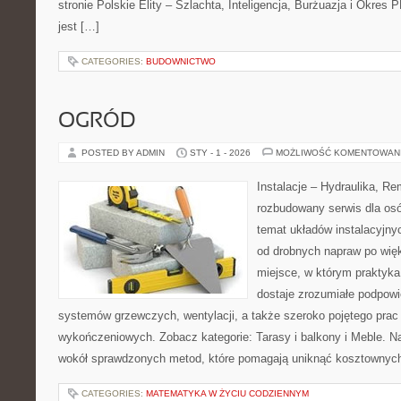
stronie Polskie Elity – Szlachta, Inteligencja, Burżuazja i Okres P
jest […]
CATEGORIES:
BUDOWNICTWO
OGRÓD
POSTED BY ADMIN
STY - 1 - 2026
MOŻLIWOŚĆ KOMENTOWAN
Instalacje – Hydraulika, R
rozbudowany serwis dla os
temat układów instalacyjny
od drobnych napraw po wię
miejsce, w którym praktyka 
dostaje zrozumiałe podpow
systemów grzewczych, wentylacji, a także szeroko pojętego prac
wykończeniowych. Zobacz kategorie: Tarasy i balkony i Meble. Na
wokół sprawdzonych metod, które pomagają uniknąć kosztownych
CATEGORIES:
MATEMATYKA W ŻYCIU CODZIENNYM