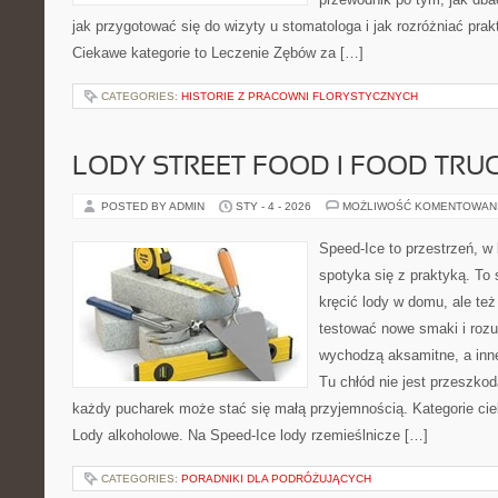
jak przygotować się do wizyty u stomatologa i jak rozróżniać pra
Ciekawe kategorie to Leczenie Zębów za […]
CATEGORIES:
HISTORIE Z PRACOWNI FLORYSTYCZNYCH
LODY STREET FOOD I FOOD TRUC
POSTED BY ADMIN
STY - 4 - 2026
MOŻLIWOŚĆ KOMENTOWAN
Speed-Ice to przestrzeń, w 
spotyka się z praktyką. To 
kręcić lody w domu, ale też 
testować nowe smaki i rozu
wychodzą aksamitne, a inne
Tu chłód nie jest przeszko
każdy pucharek może stać się małą przyjemnością. Kategorie cie
Lody alkoholowe. Na Speed-Ice lody rzemieślnicze […]
CATEGORIES:
PORADNIKI DLA PODRÓŻUJĄCYCH