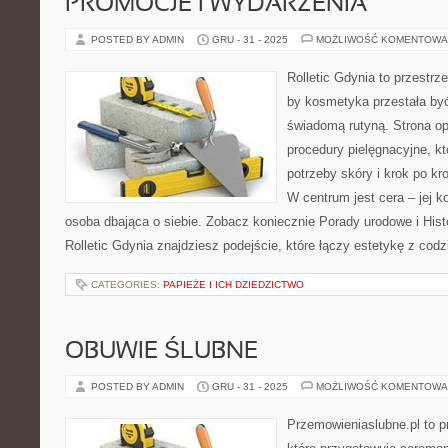
PROMOCJE I WYDARZENIA
POSTED BY ADMIN
GRU - 31 - 2025
MOŻLIWOŚĆ KOMENTOWA
Rolletic Gdynia to przestrz
by kosmetyka przestała być
świadomą rutyną. Strona op
procedury pielęgnacyjne, k
potrzeby skóry i krok po k
W centrum jest cera – jej ko
osoba dbająca o siebie. Zobacz koniecznie Porady urodowe i Hist
Rolletic Gdynia znajdziesz podejście, które łączy estetykę z cod
CATEGORIES:
PAPIEŻE I ICH DZIEDZICTWO
OBUWIE ŚLUBNE
POSTED BY ADMIN
GRU - 31 - 2025
MOŻLIWOŚĆ KOMENTOWA
Przemowieniaslubne.pl to p