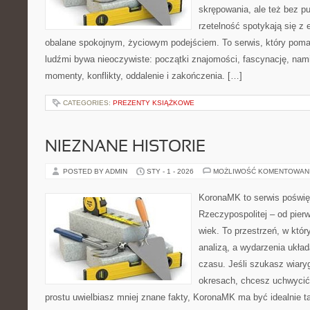
skrępowania, ale też bez pu
rzetelność spotykają się z 
obalane spokojnym, życiowym podejściem. To serwis, który poma
ludźmi bywa nieoczywiste: początki znajomości, fascynację, nami
momenty, konflikty, oddalenie i zakończenia. […]
CATEGORIES:
PREZENTY KSIĄŻKOWE
NIEZNANE HISTORIE
POSTED BY ADMIN
STY - 1 - 2026
MOŻLIWOŚĆ KOMENTOWAN
KoronaMK to serwis poświęc
Rzeczypospolitej – od pie
wiek. To przestrzeń, w któr
analizą, a wydarzenia układ
czasu. Jeśli szukasz wiar
okresach, chcesz uchwycić
prostu uwielbiasz mniej znane fakty, KoronaMK ma być idealnie t