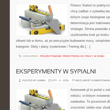
Fitness Station to praktycz
chcą zadbać o sylwetkę be
którym sesje treningowe spo
determinacja jest traktowa
strategia. Strona powstała 
użytkownika krok po kroku:
siłowni lub w domu, aż po precyzyjne budowanie mocy, umięśnien
kategorie: Diety i plany żywieniowe i Trening dla […]
CATEGORIES:
PROJEKTOWANIE PRZESTRZENI DO PRACY W DOMU
EKSPERYMENTY W SYPIALNI
POSTED BY ADMIN
STY - 3 - 2026
MOŻLIWOŚĆ KOMENTOWAN
Anonserek.pl to portal o zw
miłości, w którym mówienie
swobodne. To przestrzeń dl
zrozumieć siebie oraz zbu