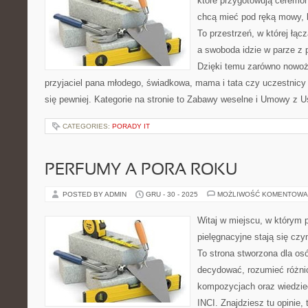
które przygotowują ceremon
chcą mieć pod ręką mowy, l
To przestrzeń, w której łąc
a swoboda idzie w parze z 
Dzięki temu zarówno nowoże
przyjaciel pana młodego, świadkowa, mama i tata czy uczestnic
się pewniej. Kategorie na stronie to Zabawy weselne i Umowy z 
CATEGORIES:
PORADY IT
PERFUMY A PORA ROKU
POSTED BY ADMIN
GRU - 30 - 2025
MOŻLIWOŚĆ KOMENTOWA
Witaj w miejscu, w którym 
pielęgnacyjne stają się czy
To strona stworzona dla os
decydować, rozumieć różni
kompozycjach oraz wiedzieć
INCI. Znajdziesz tu opinie,