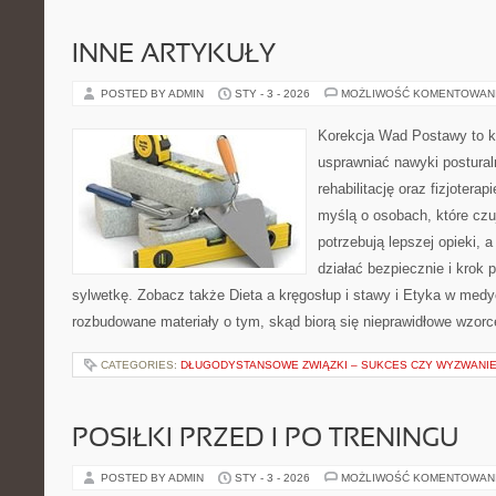
INNE ARTYKUŁY
POSTED BY ADMIN
STY - 3 - 2026
MOŻLIWOŚĆ KOMENTOWAN
Korekcja Wad Postawy to ko
usprawniać nawyki postural
rehabilitację oraz fizjotera
myślą o osobach, które czuj
potrzebują lepszej opieki, a
działać bezpiecznie i krok
sylwetkę. Zobacz także Dieta a kręgosłup i stawy i Etyka w medy
rozbudowane materiały o tym, skąd biorą się nieprawidłowe wzorc
CATEGORIES:
DŁUGODYSTANSOWE ZWIĄZKI – SUKCES CZY WYZWANI
POSIŁKI PRZED I PO TRENINGU
POSTED BY ADMIN
STY - 3 - 2026
MOŻLIWOŚĆ KOMENTOWAN