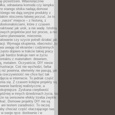
ję przestrzeni. Własnoręcznie
łka, odnawiana komoda czy lampka
ze starego słoika nadają domowi
którego nie dają seryjne produkty z
takim otoczeniu łatwiej poczuć, że to
 „nasze” miejsce – z historią, z
edoskonałościami, które z czasem
aktować jak urok, a nie wadę. Istotną
wych projektów jest też proces, a nie
 Samo planowanie, mierzenie,
alowanie czy szycie potrafi działać jak
acji. Wymaga skupienia, obecności „tu
rywa uwagę od ekranów i codziennych
zęsto dopiero w trakcie takiej pracy
jak bardzo brakuje nam w życiu
kontaktu z materiałem: drewnem,
bą, metalem. Oczywiście, DIY niesie
frustracje. Coś nie wychodzi, farba
j niż powinna, elementy nie pasują, jak
, a rzeczywistość nie chce być tak
zdjęcia w internecie. To jednak część
nia się. Z czasem kolejne projekty są
owanie bardziej realistyczne, a
okojniejsze. Zyskana cierpliwość
 później w innych dziedzinach życia, bo
 że na sensowne efekty trzeba zwykle
ekać. Domowe projekty DIY nie są
ani testem zaradności. To raczej
 aby chociaż część otaczającego nas
 w swoje ręce: dosłownie i w