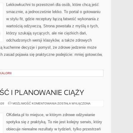
ZAPRACOWANYCH
Lekkowkuchni to przestrzeń dla osób, które chcą jeść
smacznie, a jednocześnie lekko. To portal o gotowaniu
w stylu fit, gdzie receptury łączą łatwość wykonania z
wartością odżywczą. Strona powstała z myślą o tych,
którzy szukają sycących, ale nie ciężkich dań,
odchudzonych wersji klasyków, a także zdrowych
ą kuchenne decyzje i pomysł, że zdrowe jedzenie może
h zasad pojawia się praktyczne podejście: mniej gotowców,
KALORII
ŚĆ I PLANOWANIE CIĄŻY
DIETA
026
MOŻLIWOŚĆ KOMENTOWANIA
ZOSTAŁA WYŁĄCZONA
A
PŁODNOŚĆ
I
OKdieta.pl to miejsce, w którym zdrowe odżywianie
PLANOWANIE
CIĄŻY
spotyka się z praktyką. To nie jest kolejny serwis, który
obiecuje nierealne rezultaty w tydzień, tylko przestrzeń