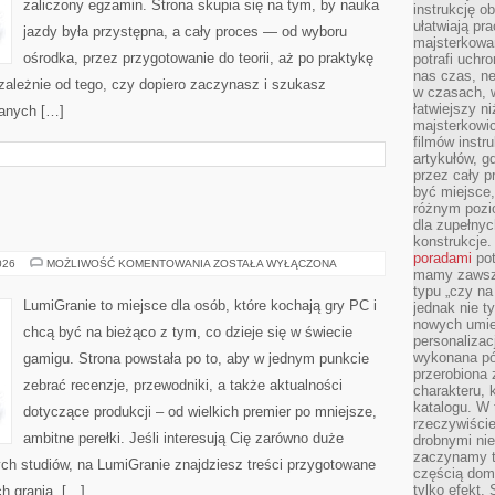
zaliczony egzamin. Strona skupia się na tym, by nauka
instrukcję ob
ułatwiają pr
jazdy była przystępna, a cały proces — od wyboru
majsterkowan
ośrodka, przez przygotowanie do teorii, aż po praktykę
potrafi uchr
nas czas, ne
ezależnie od tego, czy dopiero zaczynasz i szukasz
w czasach, w
łatwiejszy n
danych […]
majsterkowic
filmów instr
artykułów, g
przez cały p
być miejsce,
różnym pozio
dla zupełny
konstrukcje
poradami
pot
GRY
026
MOŻLIWOŚĆ KOMENTOWANIA
ZOSTAŁA WYŁĄCZONA
mamy zawsze
AKCJI
typu „czy na
LumiGranie to miejsce dla osób, które kochają gry PC i
jednak nie t
nowych umie
chcą być na bieżąco z tym, co dzieje się w świecie
personalizac
wykonana pó
gamigu. Strona powstała po to, aby w jednym punkcie
przerobiona 
zebrać recenzje, przewodniki, a także aktualności
charakteru, 
katalogu. W 
dotyczące produkcji – od wielkich premier po mniejsze,
rzeczywiście
ambitne perełki. Jeśli interesują Cię zarówno duże
drobnymi ni
zaczynamy tr
łych studiów, na LumiGranie znajdziesz treści przygotowane
częścią domo
tylko efekt.
ch grania. […]