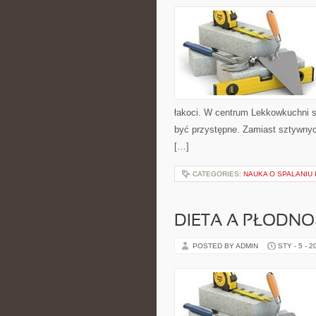
łakoci. W centrum Lekkowkuchni s
być przystępne. Zamiast sztywnyc
[…]
CATEGORIES:
NAUKA O SPALANIU 
DIETA A PŁODNO
POSTED BY ADMIN
STY - 5 - 2