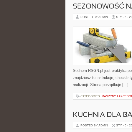
SEZONOWOŚĆ NA
POSTED BY ADMIN
STY - 6 - 2
Sednem RSGN.pl jest praktyka poł
znajdziesz tu instrukcje, checkli
realizacji. Strona porządkuje […]
CATEGORIES:
MASZYNY I AKCESO
KUCHNIA DLA 
POSTED BY ADMIN
STY - 5 - 2