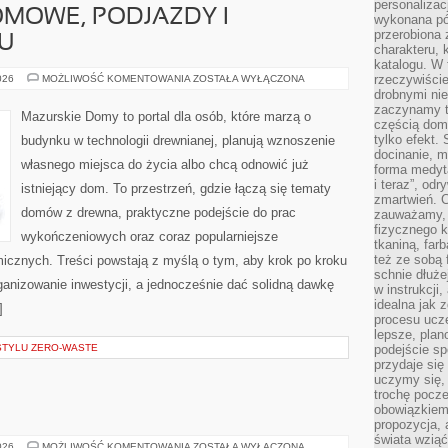
personalizac
MOWE, PODJAZDY I
wykonana pó
przerobiona 
U
charakteru, 
katalogu. W 
OGRODY
rzeczywiście
026
MOŻLIWOŚĆ KOMENTOWANIA
ZOSTAŁA WYŁĄCZONA
PRZYDOMOWE,
drobnymi ni
PODJAZDY
zaczynamy tr
I
Mazurskie Domy to portal dla osób, które marzą o
OTOCZENIE
częścią domo
DOMU
tylko efekt.
budynku w technologii drewnianej, planują wznoszenie
docinanie, m
własnego miejsca do życia albo chcą odnowić już
forma medyt
i teraz”, od
istniejący dom. To przestrzeń, gdzie łączą się tematy
zmartwień. C
domów z drewna, praktyczne podejście do prac
zauważamy, 
fizycznego 
wykończeniowych oraz coraz popularniejsze
tkaniną, far
też ze sobą 
icznych. Treści powstają z myślą o tym, aby krok po kroku
schnie dłuże
ganizowanie inwestycji, a jednocześnie dać solidną dawkę
w instrukcji
idealna jak 
]
procesu ucze
lepsze, plan
 STYLU ZERO-WASTE
podejście sp
przydaje się
uczymy się,
trochę pocz
obowiązkiem 
propozycja,
świata wziąć
HYDROTERAPIA
026
MOŻLIWOŚĆ KOMENTOWANIA
ZOSTAŁA WYŁĄCZONA