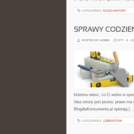
CATEGORIES:
EXCELRAPORT
SPRAWY CODZIE
POSTED BY ADMIN
STY - 6 - 2
któremu wiesz, co Ci wolno w spo
Idea strony jest prosta: prawo ma 
BlogdlaKonsumenta.pl opierają […
CATEGORIES:
UZBEKISTAN