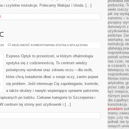
przerabia n
poduszkę. T
a i czytelne instrukcje. Polecamy Makijaż i Uroda. […]
wiele rzeczy
jak się wyda
E
samemu – są
przepisy wy
domowych za
użytkownika
C
podstaw. Zan
wiertarkę, 
instrukcję ob
PIERWSZA
026
MOŻLIWOŚĆ KOMENTOWANIA
ZOSTAŁA WYŁĄCZONA
ułatwiają pr
POMOC
majsterkowan
Express Optyk to przestrzeń, w którym oftalmologia
potrafi uchr
nas czas, ne
spotyka się z codziennością. To centrum wiedzy
w czasach, w
poświęcony wzrokowi oraz zdrowiu oczu – dla osób,
łatwiejszy n
majsterkowic
które chcą świadomie dbać o swoje oczy, zanim pojawi
filmów instr
artykułów, g
się problem. Jeśli interesuje Cię zapobieganie, kontrole,
przez cały p
a także okulary i nawyki wspierające sprawne patrzenie,
być miejsce,
różnym pozio
opisanych po ludzku. Ciekawe kategorie to Szczepienia i
dla zupełny
W centrum tej strony jest użytkownik i […]
konstrukcje
poradami
pot
mamy zawsze
typu „czy na
jednak nie t
nowych umie