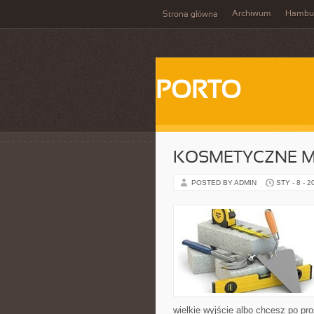
Archiwum
Hambu
Strona główna
PORTO
KOSMETYCZNE M
POSTED BY ADMIN
STY - 8 - 2
wielkie wyjście albo chcesz po pro