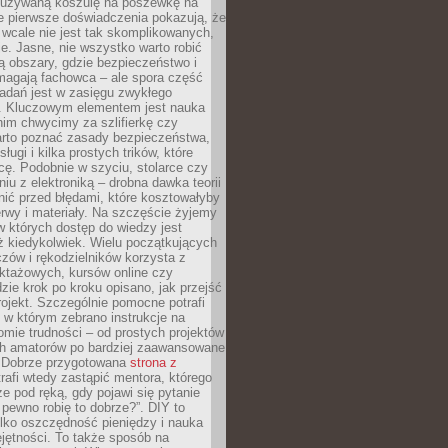
ieużywaną koszulę na poszewkę na
e pierwsze doświadczenia pokazują, że
 wcale nie jest tak skomplikowanych,
je. Jasne, nie wszystko warto robić
 obszary, gdzie bezpieczeństwo i
magają fachowca – ale spora część
dań jest w zasięgu zwykłego
. Kluczowym elementem jest nauka
im chwycimy za szlifierkę czy
warto poznać zasady bezpieczeństwa,
sługi i kilka prostych trików, które
acę. Podobnie w szyciu, stolarce czy
iu z elektroniką – drobna dawka teorii
onić przed błędami, które kosztowałyby
rwy i materiały. Na szczęście żyjemy
 których dostęp do wiedzy jest
iż kiedykolwiek. Wielu początkujących
zów i rękodzielników korzysta z
uktażowych, kursów online czy
dzie krok po kroku opisano, jak przejść
rojekt. Szczególnie pomocne potrafi
 w którym zebrano instrukcje na
mie trudności – od prostych projektów
ch amatorów po bardziej zaawansowane
. Dobrze przygotowana
strona z
rafi wtedy zastąpić mentora, którego
 pod ręką, gdy pojawi się pytanie
 pewno robię to dobrze?”. DIY to
ylko oszczędność pieniędzy i nauka
jętności. To także sposób na