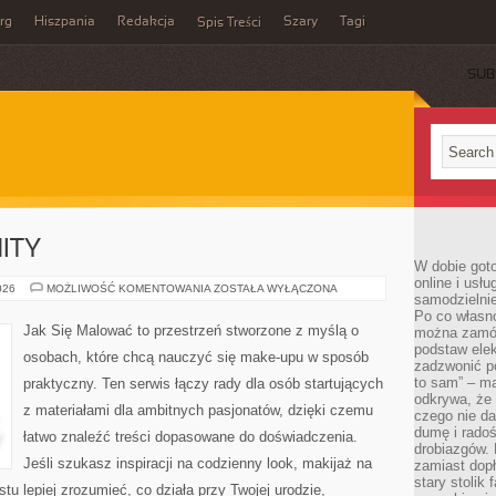
rg
Hiszpania
Redakcja
Szary
Tagi
Spis Treści
SUB
ITY
W dobie got
online i usł
KOSMETYCZNE
026
MOŻLIWOŚĆ KOMENTOWANIA
ZOSTAŁA WYŁĄCZONA
samodzielni
MITY
Po co własn
Jak Się Malować to przestrzeń stworzone z myślą o
można zamów
podstaw elek
osobach, które chcą nauczyć się make-upu w sposób
zadzwonić p
to sam” – ma
praktyczny. Ten serwis łączy rady dla osób startujących
odkrywa, że 
z materiałami dla ambitnych pasjonatów, dzięki czemu
czego nie da
dumę i radoś
łatwo znaleźć treści dopasowane do doświadczenia.
drobiazgów.
Jeśli szukasz inspiracji na codzienny look, makijaż na
zamiast dop
stary stolik
stu lepiej zrozumieć, co działa przy Twojej urodzie,