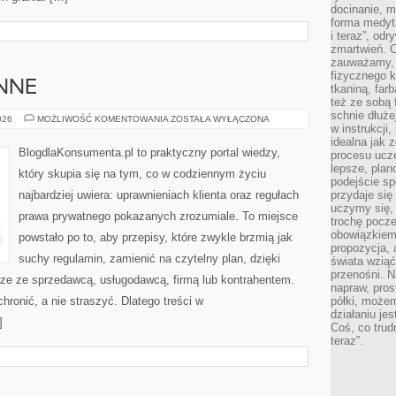
docinanie, m
forma medyt
i teraz”, od
zmartwień. C
zauważamy, 
fizycznego 
NNE
tkaniną, far
też ze sobą 
schnie dłuże
SPRAWY
026
MOŻLIWOŚĆ KOMENTOWANIA
ZOSTAŁA WYŁĄCZONA
w instrukcji
CODZIENNE
idealna jak 
BlogdlaKonsumenta.pl to praktyczny portal wiedzy,
procesu ucze
lepsze, plan
który skupia się na tym, co w codziennym życiu
podejście sp
najbardziej uwiera: uprawnieniach klienta oraz regułach
przydaje się
uczymy się,
prawa prywatnego pokazanych zrozumiale. To miejsce
trochę pocz
obowiązkiem 
powstało po to, aby przepisy, które zwykle brzmią jak
propozycja,
suchy regulamin, zamienić na czytelny plan, dzięki
świata wziąć
przenośni. N
rze ze sprzedawcą, usługodawcą, firmą lub kontrahentem.
napraw, pros
chronić, a nie straszyć. Dlatego treści w
półki, może
działaniu je
]
Coś, co trud
teraz”.