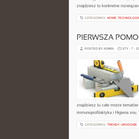
znajdziesz tu konkretne rozwiązani
CATEGORIES:
NOWE TECHNOLOGI
PIERWSZA POMO
POSTED BY ADMIN
STY - 7 - 2
znajdziesz tu całe morze tematów 
immunoprofilaktyka i Higiena snu. 
CATEGORIES:
TRENDY URODOWE