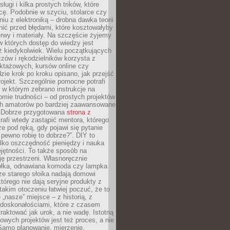
sługi i kilka prostych trików, które
acę. Podobnie w szyciu, stolarce czy
iu z elektroniką – drobna dawka teorii
onić przed błędami, które kosztowałyby
rwy i materiały. Na szczęście żyjemy
 których dostęp do wiedzy jest
iż kiedykolwiek. Wielu początkujących
zów i rękodzielników korzysta z
uktażowych, kursów online czy
dzie krok po kroku opisano, jak przejść
rojekt. Szczególnie pomocne potrafi
 w którym zebrano instrukcje na
mie trudności – od prostych projektów
ch amatorów po bardziej zaawansowane
. Dobrze przygotowana
strona z
rafi wtedy zastąpić mentora, którego
 pod ręką, gdy pojawi się pytanie
 pewno robię to dobrze?”. DIY to
ylko oszczędność pieniędzy i nauka
jętności. To także sposób na
ję przestrzeni. Własnoręcznie
łka, odnawiana komoda czy lampka
ze starego słoika nadają domowi
którego nie dają seryjne produkty z
takim otoczeniu łatwiej poczuć, że to
 „nasze” miejsce – z historią, z
edoskonałościami, które z czasem
aktować jak urok, a nie wadę. Istotną
wych projektów jest też proces, a nie
 Samo planowanie, mierzenie,