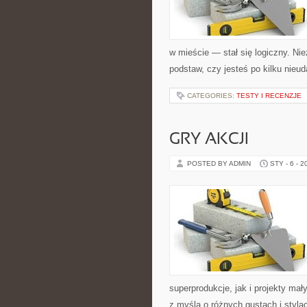
w mieście — stał się logiczny. Ni
podstaw, czy jesteś po kilku nieu
CATEGORIES:
TESTY I RECENZJE
GRY AKCJI
POSTED BY ADMIN
STY - 6 - 2
superprodukcje, jak i projekty ma
z myślą o różnych gustach i styla