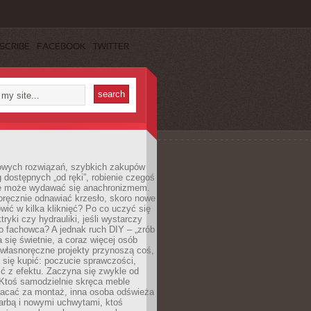
SCRIBE
FACEBOOK
TWITTER
owych rozwiązań, szybkich zakupów
ug dostępnych „od ręki”, robienie czegoś
e może wydawać się anachronizmem.
oręcznie odnawiać krzesło, skoro nowe
ić w kilka kliknięć? Po co uczyć się
tryki czy hydrauliki, jeśli wystarczy
o fachowca? A jednak ruch DIY – „zrób
 się świetnie, a coraz więcej osób
własnoręczne projekty przynoszą coś,
 się kupić: poczucie sprawczości,
ć z efektu. Zaczyna się zwykle od
 Ktoś samodzielnie skręca meble
łacać za montaż, inna osoba odświeża
 farbą i nowymi uchwytami, ktoś