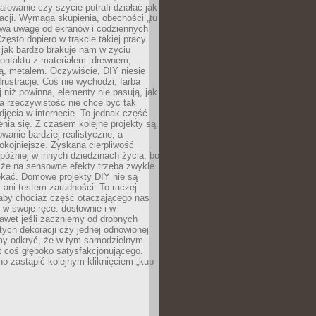
alowanie czy szycie potrafi działać jak
acji. Wymaga skupienia, obecności „tu
rywa uwagę od ekranów i codziennych
zęsto dopiero w trakcie takiej pracy
jak bardzo brakuje nam w życiu
kontaktu z materiałem: drewnem,
bą, metalem. Oczywiście, DIY niesie
frustracje. Coś nie wychodzi, farba
j niż powinna, elementy nie pasują, jak
, a rzeczywistość nie chce być tak
zdjęcia w internecie. To jednak część
nia się. Z czasem kolejne projekty są
owanie bardziej realistyczne, a
okojniejsze. Zyskana cierpliwość
 później w innych dziedzinach życia, bo
 że na sensowne efekty trzeba zwykle
ekać. Domowe projekty DIY nie są
ani testem zaradności. To raczej
 aby chociaż część otaczającego nas
 w swoje ręce: dosłownie i w
awet jeśli zaczniemy od drobnych
tych dekoracji czy jednej odnowionej
my odkryć, że w tym samodzielnym
st coś głęboko satysfakcjonującego.
no zastąpić kolejnym kliknięciem „kup