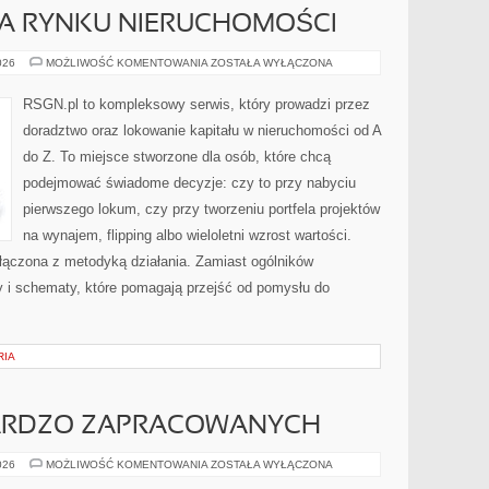
 RYNKU NIERUCHOMOŚCI
SEZONOWOŚĆ
026
MOŻLIWOŚĆ KOMENTOWANIA
ZOSTAŁA WYŁĄCZONA
NA
RYNKU
NIERUCHOMOŚCI
RSGN.pl to kompleksowy serwis, który prowadzi przez
doradztwo oraz lokowanie kapitału w nieruchomości od A
do Z. To miejsce stworzone dla osób, które chcą
podejmować świadome decyzje: czy to przy nabyciu
pierwszego lokum, czy przy tworzeniu portfela projektów
na wynajem, flipping albo wieloletni wzrost wartości.
ączona z metodyką działania. Zamiast ogólników
sty i schematy, które pomagają przejść od pomysłu do
RIA
BARDZO ZAPRACOWANYCH
KUCHNIA
026
MOŻLIWOŚĆ KOMENTOWANIA
ZOSTAŁA WYŁĄCZONA
DLA
BARDZO