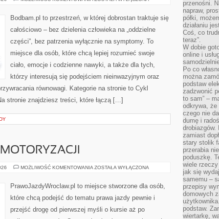
przenośni. N
napraw, pros
Bodbam.pl to przestrzeń, w której dobrostan traktuje się
półki, może
działaniu je
całościowo – bez dzielenia człowieka na „oddzielne
Coś, co trud
teraz”.
części”, bez patrzenia wyłącznie na symptomy. To
W dobie got
miejsce dla osób, które chcą lepiej rozumieć swoje
online i usł
samodzielni
ciało, emocje i codzienne nawyki, a także dla tych,
Po co własn
którzy interesują się podejściem nieinwazyjnym oraz
można zamów
podstaw elek
zywracania równowagi. Kategorie na stronie to Cykl
zadzwonić p
to sam” – ma
a stronie znajdziesz treści, które łączą […]
odkrywa, że 
czego nie da
DY
dumę i radoś
drobiazgów.
zamiast dop
stary stolik
 MOTORYZACJI
przerabia n
poduszkę. T
wiele rzeczy
TECHNOLOGIE
026
MOŻLIWOŚĆ KOMENTOWANIA
ZOSTAŁA WYŁĄCZONA
jak się wyda
W
MOTORYZACJI
samemu – są
PrawoJazdyWroclaw.pl to miejsce stworzone dla osób,
przepisy wy
domowych za
które chcą podejść do tematu prawa jazdy pewnie i
użytkownika
podstaw. Zan
przejść drogę od pierwszej myśli o kursie aż po
wiertarkę, 