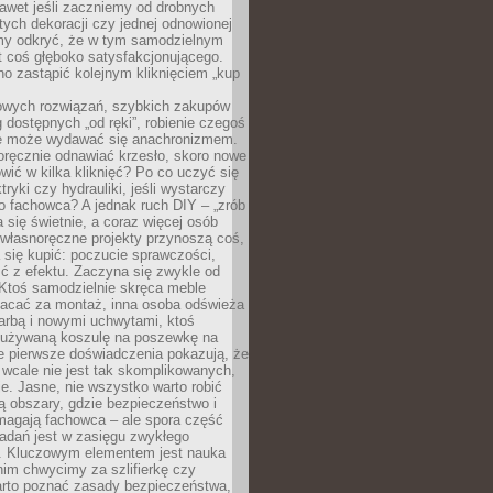
awet jeśli zaczniemy od drobnych
tych dekoracji czy jednej odnowionej
my odkryć, że w tym samodzielnym
st coś głęboko satysfakcjonującego.
no zastąpić kolejnym kliknięciem „kup
owych rozwiązań, szybkich zakupów
ug dostępnych „od ręki”, robienie czegoś
e może wydawać się anachronizmem.
oręcznie odnawiać krzesło, skoro nowe
ić w kilka kliknięć? Po co uczyć się
tryki czy hydrauliki, jeśli wystarczy
o fachowca? A jednak ruch DIY – „zrób
 się świetnie, a coraz więcej osób
własnoręczne projekty przynoszą coś,
 się kupić: poczucie sprawczości,
ć z efektu. Zaczyna się zwykle od
 Ktoś samodzielnie skręca meble
łacać za montaż, inna osoba odświeża
 farbą i nowymi uchwytami, ktoś
ieużywaną koszulę na poszewkę na
e pierwsze doświadczenia pokazują, że
 wcale nie jest tak skomplikowanych,
je. Jasne, nie wszystko warto robić
 obszary, gdzie bezpieczeństwo i
magają fachowca – ale spora część
dań jest w zasięgu zwykłego
. Kluczowym elementem jest nauka
im chwycimy za szlifierkę czy
warto poznać zasady bezpieczeństwa,