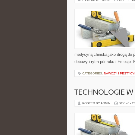
medycyną chińską jako drogą do pr
dobowy i rytm pór roku i Emocje. N
CATEGORIES:
NAWOZY I PESTYCY
TECHNOLOGIE W
POSTED BY ADMIN
STY - 6 - 2