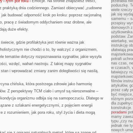
 i rytm pór roku
i Emocje. Na stronie znajdziesz treści,
przerabia n
poduszkę. T
e z praktyką dnia codziennego. Zamiast obiecywać „cudowne
wiele rzeczy
jak się wyda
 jak budować odporność krok po kroku: poprzez racjonalną
samemu – są
go, pracę z świadomym oddychaniem oraz drobne, ale
przepisy wy
domowych za
dają duże efekty.
użytkownika
podstaw. Zan
wiertarkę, 
świecie, gdzie profilaktyka jest równie ważna jak
instrukcję ob
 holistycznym nie chodzi o to, by walczyć z organizmem,
ułatwiają pr
majsterkowan
ele tematów dotyczy rozpoznawania sygnałów, jakie wysyła
potrafi uchr
nas czas, ne
ości, wzdęć, wahań nastroju. Z takiej mapy sygnałów
w czasach, w
stan i wprowadzać zmiany zanim dolegliwości się nasilą.
łatwiejszy n
majsterkowic
filmów instr
cyna chińska, która postrzega zdrowie jako harmonię
artykułów, g
przez cały p
ądów. Z perspektywy TCM ciało i umysł są nierozerwalne –
być miejsce,
 kondycja organizmu odbija się na samopoczuciu. Dlatego w
różnym pozio
dla zupełny
wiązane z szlakami energetycznymi, z pojęciem energii
konstrukcje
poradami
pot
e z rozumieniem, jak pora roku, styl życia i dieta mogą
mamy zawsze
typu „czy na
jednak nie t
nowych umie
ać się z opisami naturalnych metod, które są znane od