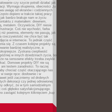
alowanie czy szycie potrafi działać jak
acji. Wymaga skupienia, obecności „tu
rywa uwagę od ekranów i codziennych
zęsto dopiero w trakcie takiej pracy
jak bardzo brakuje nam w życiu
kontaktu z materiałem: drewnem,
bą, metalem. Oczywiście, DIY niesie
frustracje. Coś nie wychodzi, farba
j niż powinna, elementy nie pasują, jak
, a rzeczywistość nie chce być tak
zdjęcia w internecie. To jednak część
nia się. Z czasem kolejne projekty są
owanie bardziej realistyczne, a
okojniejsze. Zyskana cierpliwość
 później w innych dziedzinach życia, bo
 że na sensowne efekty trzeba zwykle
ekać. Domowe projekty DIY nie są
ani testem zaradności. To raczej
 aby chociaż część otaczającego nas
 w swoje ręce: dosłownie i w
awet jeśli zaczniemy od drobnych
tych dekoracji czy jednej odnowionej
my odkryć, że w tym samodzielnym
st coś głęboko satysfakcjonującego.
no zastąpić kolejnym kliknięciem „kup