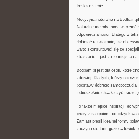
troską o siebie.
Medycyna naturalna na Bodbam.pl t
Naturalne metody mogą wspierać or
odpowiedzialności. Dlatego w teks
dobierać rozwiązania, jak obserwo
warto skonsultować się ze specjal
straszenie – jest za to miejsce na
Bodbam.pl jest dla osób, które chcą
zdrowiej. Dla tych, którzy nie s
podstawy dobrego samopoczucia. Dl
jednocześnie chcą łączyć tradycj
To także miejsce inspiracji: do w
pracy z napięciem, do odzyskiwania
Zamiast presji idealnej formy poja
zaczyna się tam, gdzie człowiek p