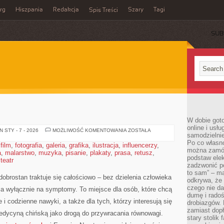
rg
Hiszpania
Redakcja
Szary
Tagi
Spis Treści
SUB
W dobie got
online i usł
HYDROTERAPIA
 STY - 7 - 2026
MOŻLIWOŚĆ KOMENTOWANIA
ZOSTAŁA
samodzielni
Po co własn
,
film
,
fotografia
,
galeria
,
grafika
,
ilustracja
,
influencerzy
,
można zamów
a
,
malarstwo
,
muzyka
,
pisanie
,
plakaty
,
prasa
,
retusz
,
podstaw elek
,
teatr
zadzwonić p
to sam” – ma
dobrostan traktuje się całościowo – bez dzielenia człowieka
odkrywa, że 
czego nie da
nia wyłącznie na symptomy. To miejsce dla osób, które chcą
dumę i radoś
 i codzienne nawyki, a także dla tych, którzy interesują się
drobiazgów.
zamiast dop
dycyną chińską jako drogą do przywracania równowagi.
stary stolik