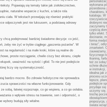
personalizac
wykonana pó
teksty. Pojawiają się tematy takie jak ziołolecznictwo,
przerobiona 
dnie, naturalne wsparcie z kuchni, a także rola
charakteru, 
katalogu. W 
iu ciała. W tekstach przewijają się również praktyki
rzeczywiście
styce odpoczynek jest nie luksusem, a podstawą odnowy
drobnymi ni
zaczynamy tr
częścią domo
tylko efekt.
docinanie, m
rzy chcą podejmować bardziej świadome decyzje: co jeść,
forma medyt
i teraz”, od
ń, żeby nie żyć w trybie ciągłego „gaszenia pożarów”. W
zmartwień. C
est na regularność i na małe kroki, które są realne do
zauważamy, 
fizycznego 
chowe, proste rozciąganie, chwile ciszy bez ekranu, ciepłe
tkaniną, far
ekąsek, uważność na sytość i głód. To nie jest podejście
też ze sobą 
schnie dłuże
której liczy się systematyczność.
w instrukcji
idealna jak 
procesu ucze
tutaj bardzo mocno. Bo zdrowie holistyczne nie sprowadza
lepsze, plan
podejście sp
oczucia sprawczości na własne funkcjonowanie. Gdy
przydaje się
ze sobą, łatwiej rozpoznaje, co go wspiera, a co go osłabia.
uczymy się,
trochę pocz
ażania o wpływie stresu na trawienie, sen i odporność, o
obowiązkiem 
ne wybory budują siły witalne.
propozycja,
świata wziąć