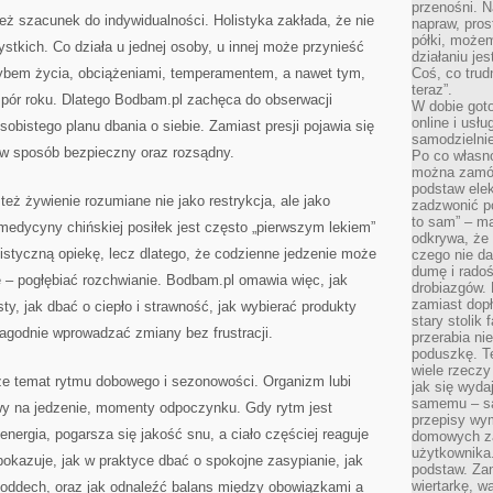
przenośni. N
eż szacunek do indywidualności. Holistyka zakłada, że nie
napraw, pros
półki, może
ystkich. Co działa u jednej osoby, u innej może przynieść
działaniu je
trybem życia, obciążeniami, temperamentem, a nawet tym,
Coś, co trud
teraz”.
 pór roku. Dlatego Bodbam.pl zachęca do obserwacji
W dobie got
online i usł
obistego planu dbania o siebie. Zamiast presji pojawia się
samodzielni
 w sposób bezpieczny oraz rozsądny.
Po co własn
można zamów
podstaw elek
eż żywienie rozumiane nie jako restrykcja, ale jako
zadzwonić p
to sam” – ma
edycyny chińskiej posiłek jest często „pierwszym lekiem”
odkrywa, że 
listyczną opiekę, lecz dlatego, że codzienne jedzenie może
czego nie da
dumę i radoś
ie – pogłębiać rozchwianie. Bodbam.pl omawia więc, jak
drobiazgów.
zamiast dop
y, jak dbać o ciepło i strawność, jak wybierać produkty
stary stolik
łagodnie wprowadzać zmiany bez frustracji.
przerabia n
poduszkę. T
wiele rzeczy
kże temat rytmu dobowego i sezonowości. Organizm lubi
jak się wyda
samemu – są
rwy na jedzenie, momenty odpoczynku. Gdy rytm jest
przepisy wy
energia, pogarsza się jakość snu, a ciało częściej reaguje
domowych za
użytkownika
okazuje, jak w praktyce dbać o spokojne zasypianie, jak
podstaw. Zan
wiertarkę, 
a oddech, oraz jak odnaleźć balans między obowiązkami a