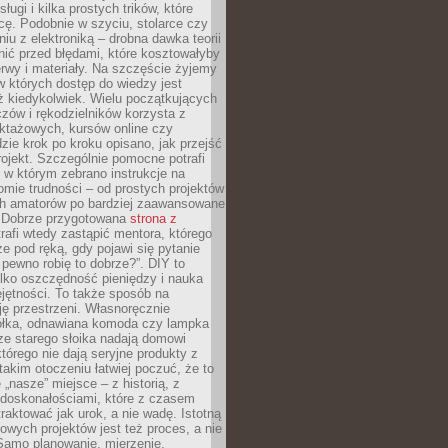
sługi i kilka prostych trików, które
acę. Podobnie w szyciu, stolarce czy
iu z elektroniką – drobna dawka teorii
onić przed błędami, które kosztowałyby
rwy i materiały. Na szczęście żyjemy
 których dostęp do wiedzy jest
iż kiedykolwiek. Wielu początkujących
zów i rękodzielników korzysta z
uktażowych, kursów online czy
dzie krok po kroku opisano, jak przejść
rojekt. Szczególnie pomocne potrafi
 w którym zebrano instrukcje na
mie trudności – od prostych projektów
ch amatorów po bardziej zaawansowane
. Dobrze przygotowana
strona z
rafi wtedy zastąpić mentora, którego
 pod ręką, gdy pojawi się pytanie
 pewno robię to dobrze?”. DIY to
ylko oszczędność pieniędzy i nauka
jętności. To także sposób na
ję przestrzeni. Własnoręcznie
łka, odnawiana komoda czy lampka
ze starego słoika nadają domowi
którego nie dają seryjne produkty z
takim otoczeniu łatwiej poczuć, że to
 „nasze” miejsce – z historią, z
edoskonałościami, które z czasem
aktować jak urok, a nie wadę. Istotną
wych projektów jest też proces, a nie
 Samo planowanie, mierzenie,