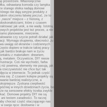
ję przestrzeni. Własnoręcznie
łka, odnawiana komoda czy lampka
ze starego słoika nadają domowi
którego nie dają seryjne produkty z
takim otoczeniu łatwiej poczuć, że to
 „nasze” miejsce – z historią, z
edoskonałościami, które z czasem
aktować jak urok, a nie wadę. Istotną
wych projektów jest też proces, a nie
 Samo planowanie, mierzenie,
alowanie czy szycie potrafi działać jak
acji. Wymaga skupienia, obecności „tu
rywa uwagę od ekranów i codziennych
zęsto dopiero w trakcie takiej pracy
jak bardzo brakuje nam w życiu
kontaktu z materiałem: drewnem,
bą, metalem. Oczywiście, DIY niesie
frustracje. Coś nie wychodzi, farba
j niż powinna, elementy nie pasują, jak
, a rzeczywistość nie chce być tak
zdjęcia w internecie. To jednak część
nia się. Z czasem kolejne projekty są
owanie bardziej realistyczne, a
okojniejsze. Zyskana cierpliwość
 później w innych dziedzinach życia, bo
 że na sensowne efekty trzeba zwykle
ekać. Domowe projekty DIY nie są
ani testem zaradności. To raczej
 aby chociaż część otaczającego nas
 w swoje ręce: dosłownie i w