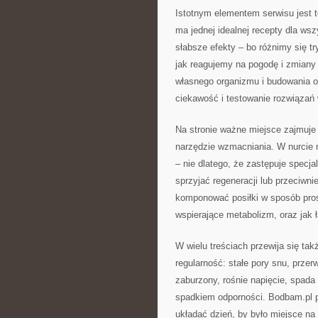
Istotnym elementem serwisu jest t
ma jednej idealnej recepty dla wsz
słabsze efekty – bo różnimy się 
jak reagujemy na pogodę i zmiany
własnego organizmu i budowania os
ciekawość i testowanie rozwiązań
Na stronie ważne miejsce zajmuje t
narzędzie wzmacniania. W nurcie m
– nie dlatego, że zastępuje specja
sprzyjać regeneracji lub przeciwn
komponować posiłki w sposób prost
wspierające metabolizm, oraz jak 
W wielu treściach przewija się ta
regularność: stałe pory snu, prze
zaburzony, rośnie napięcie, spada 
spadkiem odporności. Bodbam.pl p
układać dzień, by było miejsce n