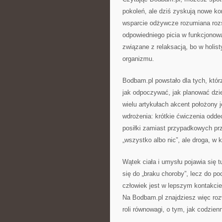
pokoleń, ale dziś zyskują nowe kon
wsparcie odżywcze rozumiana rozsą
odpowiedniego picia w funkcjonowan
związane z relaksacją, bo w holi
organizmu.
Bodbam.pl powstało dla tych, któ
jak odpoczywać, jak planować dzie
wielu artykułach akcent położony j
wdrożenia: krótkie ćwiczenia odde
posiłki zamiast przypadkowych prz
„wszystko albo nic”, ale droga, w 
Wątek ciała i umysłu pojawia się 
się do „braku choroby”, lecz do p
człowiek jest w lepszym kontakcie 
Na Bodbam.pl znajdziesz więc rozw
roli równowagi, o tym, jak codzien