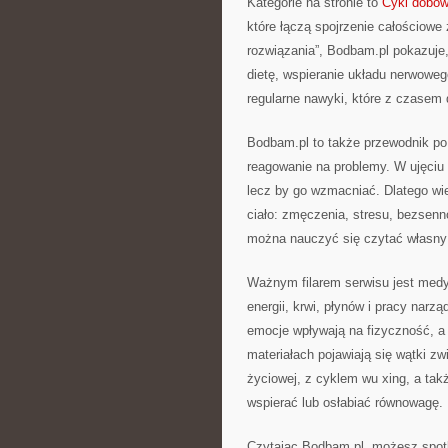
Kategorie na stronie to
Cykl dobowy
które łączą spojrzenie całościow
rozwiązania”, Bodbam.pl pokazuje,
dietę, wspieranie układu nerwowe
regularne nawyki, które z czasem 
Bodbam.pl to także przewodnik po 
reagowanie na problemy. W ujęciu
lecz by go wzmacniać. Dlatego wi
ciało: zmęczenia, stresu, bezsenn
można nauczyć się czytać własny 
Ważnym filarem serwisu jest medy
energii, krwi, płynów i pracy narz
emocje wpływają na fizyczność, a
materiałach pojawiają się wątki z
życiowej, z cyklem wu xing, a takż
wspierać lub osłabiać równowagę.
Czytając Bodbam.pl, możesz spotk