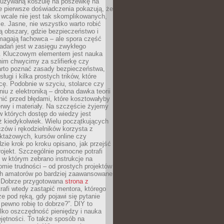
ieużywaną koszulę na poszewkę na
e pierwsze doświadczenia pokazują, że
 wcale nie jest tak skomplikowanych,
je. Jasne, nie wszystko warto robić
 obszary, gdzie bezpieczeństwo i
magają fachowca – ale spora część
dań jest w zasięgu zwykłego
. Kluczowym elementem jest nauka
im chwycimy za szlifierkę czy
warto poznać zasady bezpieczeństwa,
sługi i kilka prostych trików, które
acę. Podobnie w szyciu, stolarce czy
iu z elektroniką – drobna dawka teorii
onić przed błędami, które kosztowałyby
rwy i materiały. Na szczęście żyjemy
 których dostęp do wiedzy jest
iż kiedykolwiek. Wielu początkujących
zów i rękodzielników korzysta z
uktażowych, kursów online czy
dzie krok po kroku opisano, jak przejść
rojekt. Szczególnie pomocne potrafi
 w którym zebrano instrukcje na
mie trudności – od prostych projektów
ch amatorów po bardziej zaawansowane
. Dobrze przygotowana
strona z
rafi wtedy zastąpić mentora, którego
 pod ręką, gdy pojawi się pytanie
 pewno robię to dobrze?”. DIY to
ylko oszczędność pieniędzy i nauka
jętności. To także sposób na