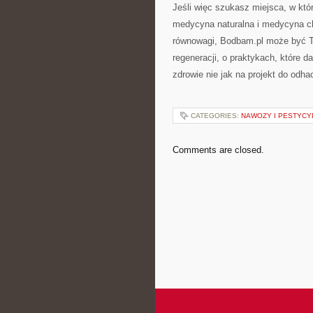
Jeśli więc szukasz miejsca, w któ
medycyna naturalna i medycyna ch
równowagi, Bodbam.pl może być Tw
regeneracji, o praktykach, które d
zdrowie nie jak na projekt do odha
CATEGORIES:
NAWOZY I PESTYCY
Comments are closed.