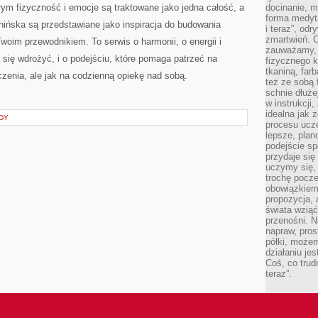
rym fizyczność i emocje są traktowane jako jedna całość, a
docinanie, m
forma medyt
ińska są przedstawiane jako inspiracja do budowania
i teraz”, od
zmartwień. C
oim przewodnikiem. To serwis o harmonii, o energii i
zauważamy, 
a się wdrożyć, i o podejściu, które pomaga patrzeć na
fizycznego 
tkaniną, far
czenia, ale jak na codzienną opiekę nad sobą.
też ze sobą 
schnie dłuże
w instrukcji
idealna jak 
DY
procesu ucze
lepsze, plan
podejście sp
przydaje się
uczymy się,
trochę pocz
obowiązkiem 
propozycja,
świata wziąć
przenośni. N
napraw, pros
półki, może
działaniu je
Coś, co trud
teraz”.