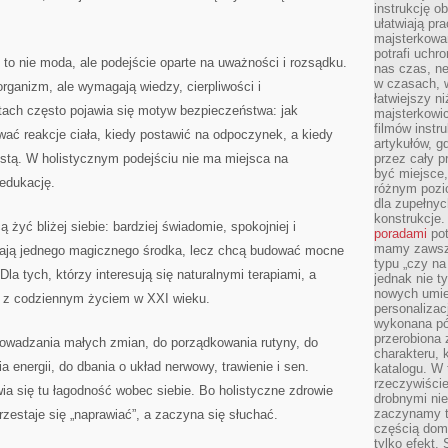
instrukcję ob
ułatwiają pr
majsterkowan
potrafi uchr
o nie moda, ale podejście oparte na uważności i rozsądku.
nas czas, ne
w czasach, w
ganizm, ale wymagają wiedzy, cierpliwości i
łatwiejszy n
tach często pojawia się motyw bezpieczeństwa: jak
majsterkowic
filmów instr
wać reakcje ciała, kiedy postawić na odpoczynek, a kiedy
artykułów, g
istą. W holistycznym podejściu nie ma miejsca na
przez cały p
być miejsce,
 edukację.
różnym pozio
dla zupełny
konstrukcje
 żyć bliżej siebie: bardziej świadomie, spokojniej i
poradami
pot
mamy zawsze
zukają jednego magicznego środka, lecz chcą budować mocne
typu „czy na
a tych, którzy interesują się naturalnymi terapiami, a
jednak nie t
nowych umie
ę z codziennym życiem w XXI wieku.
personalizac
wykonana pó
przerobiona 
prowadzania małych zmian, do porządkowania rutyny, do
charakteru, 
 energii, do dbania o układ nerwowy, trawienie i sen.
katalogu. W 
rzeczywiście
wia się tu łagodność wobec siebie. Bo holistyczne zdrowie
drobnymi ni
zaczynamy tr
rzestaje się „naprawiać”, a zaczyna się słuchać.
częścią domo
tylko efekt.