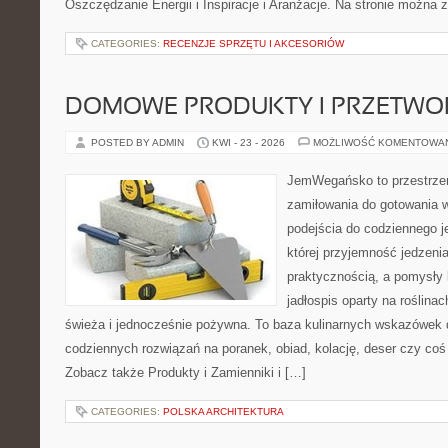
Oszczędzanie Energii i Inspiracje i Aranżacje. Na stronie można 
CATEGORIES:
RECENZJE SPRZĘTU I AKCESORIÓW
DOMOWE PRODUKTY I PRZETWO
POSTED BY ADMIN
KWI - 23 - 2026
MOŻLIWOŚĆ KOMENTOWA
JemWegańsko to przestrzeń
zamiłowania do gotowania w
podejścia do codziennego je
której przyjemność jedzenia
praktycznością, a pomysły 
jadłospis oparty na roślina
świeża i jednocześnie pożywna. To baza kulinarnych wskazówek d
codziennych rozwiązań na poranek, obiad, kolację, deser czy co
Zobacz także Produkty i Zamienniki i […]
CATEGORIES:
POLSKA ARCHITEKTURA