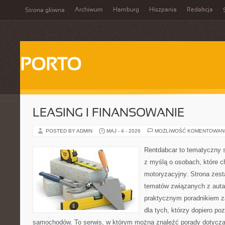
Archiwum
Hamburg
Hiszpania
Redakcja
Strona główna
PORTO
LEASING I FINANSOWANIE
POSTED BY ADMIN
MAJ - 4 - 2026
MOŻLIWOŚĆ KOMENTOWAN
Rentdabcar to tematyczny s
z myślą o osobach, które c
motoryzacyjny. Strona zest
tematów związanych z auta
praktycznym poradnikiem za
dla tych, którzy dopiero po
samochodów. To serwis, w którym można znaleźć porady dotycz