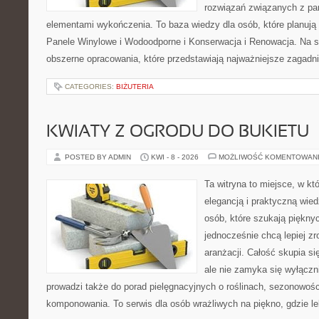
rozwiązań związanych z pan
elementami wykończenia. To baza wiedzy dla osób, które planują
Panele Winylowe i Wodoodporne i Konserwacja i Renowacja. Na s
obszerne opracowania, które przedstawiają najważniejsze zagadn
CATEGORIES:
BIŻUTERIA
KWIATY Z OGRODU DO BUKIETU
POSTED BY ADMIN
KWI - 8 - 2026
MOŻLIWOŚĆ KOMENTOWAN
Ta witryna to miejsce, w kt
elegancją i praktyczną wied
osób, które szukają piękny
jednocześnie chcą lepiej z
aranżacji. Całość skupia si
ale nie zamyka się wyłączn
prowadzi także do porad pielęgnacyjnych o roślinach, sezonowośc
komponowania. To serwis dla osób wrażliwych na piękno, gdzie le