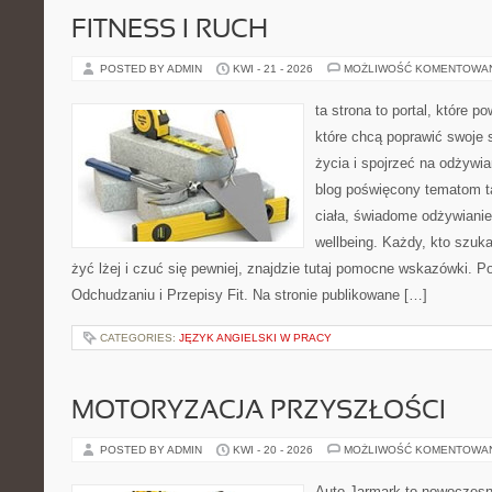
FITNESS I RUCH
POSTED BY ADMIN
KWI - 21 - 2026
MOŻLIWOŚĆ KOMENTOWA
ta strona to portal, które 
które chcą poprawić swoje 
życia i spojrzeć na odżywi
blog poświęcony tematom t
ciała, świadome odżywianie,
wellbeing. Każdy, kto szuka
żyć lżej i czuć się pewniej, znajdzie tutaj pomocne wskazówki. P
Odchudzaniu i Przepisy Fit. Na stronie publikowane […]
CATEGORIES:
JĘZYK ANGIELSKI W PRACY
MOTORYZACJA PRZYSZŁOŚCI
POSTED BY ADMIN
KWI - 20 - 2026
MOŻLIWOŚĆ KOMENTOWA
Auto Jarmark to nowoczesna