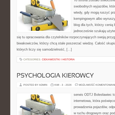
To strona zostało stworzon
swobodnych wyjazdów, które 
wtedy, gdy mogą ruszyć prz
kempingowym albo wyruszy
blog dla tych, którzy cenią 
jednocześnie szukają użyte
się tu opracowania dla czytelników rozpoczynających swoją przy
biwakowiczów, którzy chcą stale poszerzać wiedzę. Całość skupi
których liczy się samodzielność, […]
CATEGORIES:
CIEKAWOSTKI I HISTORIA
PSYCHOLOGIA KIEROWCY
POSTED BY ADMIN
KWI - 3 - 2026
MOŻLIWOŚĆ KOMENTOWAN
serwis ODTJ Bolesławiec t
internetowa, która poświęc
prowadzenia pojazdów, odp
w ruchu drogowym oraz pod