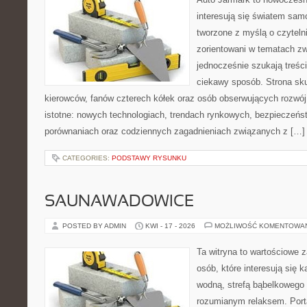
interesują się światem sa
tworzone z myślą o czyteln
zorientowani w tematach zw
jednocześnie szukają treśc
ciekawy sposób. Strona sku
kierowców, fanów czterech kółek oraz osób obserwujących rozwój
istotne: nowych technologiach, trendach rynkowych, bezpieczeństw
porównaniach oraz codziennych zagadnieniach związanych z […]
CATEGORIES:
PODSTAWY RYSUNKU
SAUNAWADOWICE
POSTED BY ADMIN
KWI - 17 - 2026
MOŻLIWOŚĆ KOMENTOWA
Ta witryna to wartościowe 
osób, które interesują się k
wodną, strefą bąbelkowego 
rozumianym relaksem. Port