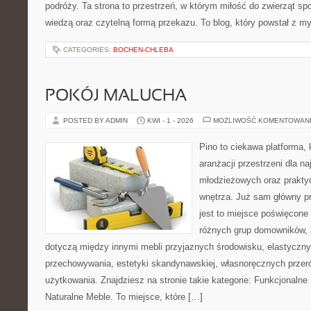
podróży. Ta strona to przestrzeń, w którym miłość do zwierząt sp
wiedzą oraz czytelną formą przekazu. To blog, który powstał z m
CATEGORIES:
BOCHEN-CHLEBA
POKÓJ MALUCHA
POSTED BY ADMIN
KWI - 1 - 2026
MOŻLIWOŚĆ KOMENTOWAN
Pino to ciekawa platforma, 
aranżacji przestrzeni dla 
młodzieżowych oraz prakty
wnętrza. Już sam główny p
jest to miejsce poświęcon
różnych grup domowników, 
dotyczą między innymi mebli przyjaznych środowisku, elastycz
przechowywania, estetyki skandynawskiej, własnoręcznych prze
użytkowania. Znajdziesz na stronie takie kategorie: Funkcjonalne
Naturalne Meble. To miejsce, które […]