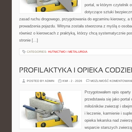
portal, w którym czytelnik 
dotyczące sztuki bezpiecz
zasad ruchu drogowego, przygotowania do egzaminu kierowcy, a t
prowadzenia pojazdu. Witryna została stworzona z myślą o osoba
również o kierowcach z praktyką, którzy chcą systematycznie po
stronie […]
CATEGORIES:
HUTNICTWO I METALURGIA
PROFILAKTYKA I OPIEKA CODZI
POSTED BY ADMIN
KWI - 2 - 2026
MOŻLIWOŚĆ KOMENTOWAN
Przygotowałem opis oparty 
przedstawia się jako portal
miłośników zwierząt i obejm
i leczenie, karmienie i supl
opieka lekarska nad zwierz
wsparcie starszych zwierzą