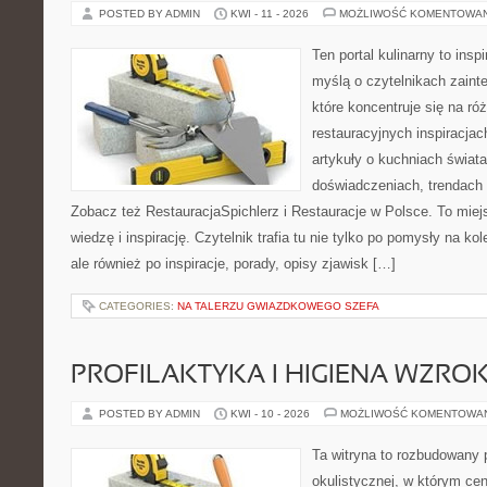
POSTED BY ADMIN
KWI - 11 - 2026
MOŻLIWOŚĆ KOMENTOWA
Ten portal kulinarny to ins
myślą o czytelnikach zaint
które koncentruje się na r
restauracyjnych inspiracjac
artykuły o kuchniach świata
doświadczeniach, trendach i
Zobacz też RestauracjaSpichlerz i Restauracje w Polsce. To miej
wiedzę i inspirację. Czytelnik trafia tu nie tylko po pomysły na k
ale również po inspiracje, porady, opisy zjawisk […]
CATEGORIES:
NA TALERZU GWIAZDKOWEGO SZEFA
PROFILAKTYKA I HIGIENA WZRO
POSTED BY ADMIN
KWI - 10 - 2026
MOŻLIWOŚĆ KOMENTOWA
Ta witryna to rozbudowany 
okulistycznej, w którym cen