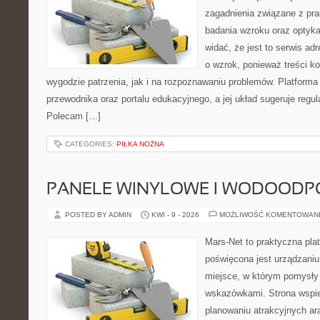
zagadnienia związane z prac
badania wzroku oraz optyka
widać, że jest to serwis a
o wzrok, ponieważ treści k
wygodzie patrzenia, jak i na rozpoznawaniu problemów. Platforma
przewodnika oraz portalu edukacyjnego, a jej układ sugeruje regula
Polecam […]
CATEGORIES:
PIŁKA NOŻNA
PANELE WINYLOWE I WODOODP
POSTED BY ADMIN
KWI - 9 - 2026
MOŻLIWOŚĆ KOMENTOWAN
Mars-Net to praktyczna plat
poświęcona jest urządzaniu
miejsce, w którym pomysły
wskazówkami. Strona wspi
planowaniu atrakcyjnych ar