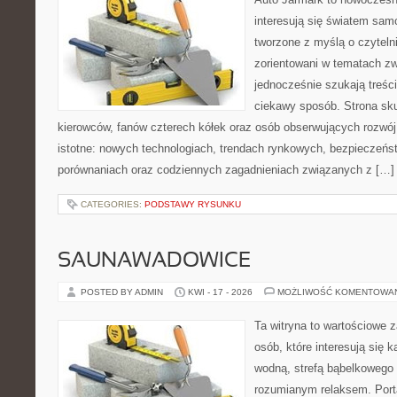
interesują się światem sa
tworzone z myślą o czyteln
zorientowani w tematach zw
jednocześnie szukają treśc
ciekawy sposób. Strona sku
kierowców, fanów czterech kółek oraz osób obserwujących rozwój
istotne: nowych technologiach, trendach rynkowych, bezpieczeństw
porównaniach oraz codziennych zagadnieniach związanych z […]
CATEGORIES:
PODSTAWY RYSUNKU
SAUNAWADOWICE
POSTED BY ADMIN
KWI - 17 - 2026
MOŻLIWOŚĆ KOMENTOWA
Ta witryna to wartościowe 
osób, które interesują się k
wodną, strefą bąbelkowego 
rozumianym relaksem. Port