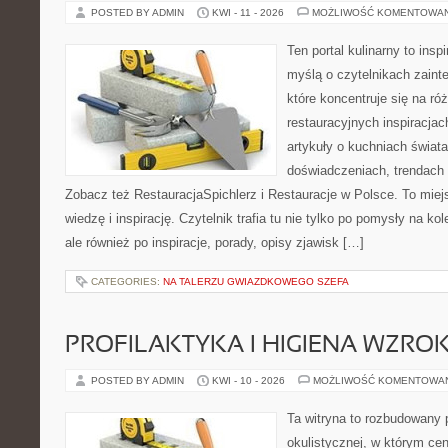
POSTED BY ADMIN
KWI - 11 - 2026
MOŻLIWOŚĆ KOMENTOWA
Ten portal kulinarny to ins
myślą o czytelnikach zaint
które koncentruje się na r
restauracyjnych inspiracjac
artykuły o kuchniach świata
doświadczeniach, trendach i
Zobacz też RestauracjaSpichlerz i Restauracje w Polsce. To miej
wiedzę i inspirację. Czytelnik trafia tu nie tylko po pomysły na k
ale również po inspiracje, porady, opisy zjawisk […]
CATEGORIES:
NA TALERZU GWIAZDKOWEGO SZEFA
PROFILAKTYKA I HIGIENA WZRO
POSTED BY ADMIN
KWI - 10 - 2026
MOŻLIWOŚĆ KOMENTOWA
Ta witryna to rozbudowany 
okulistycznej, w którym cen