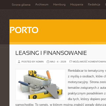
Archiwum
Hamburg
Hiszpania
Redakcja
Strona główna
PORTO
LEASING I FINANSOWANIE
POSTED BY ADMIN
MAJ - 4 - 2026
MOŻLIWOŚĆ KOMENTOWAN
Rentdabcar to tematyczny s
z myślą o osobach, które c
motoryzacyjny. Strona zest
tematów związanych z auta
praktycznym poradnikiem za
dla tych, którzy dopiero po
samochodów. To serwis, w którym można znaleźć porady dotycz