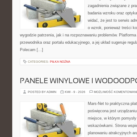
zagadnienia związane z prac
badania wzroku oraz optyka
widać, że jest to serwis a
o wzrok, ponieważ treści k
wygodzie patrzenia, jak i na rozpoznawaniu problemów. Platforma
przewodnika oraz portalu edukacyjnego, a jej układ sugeruje regula
Polecam […]
CATEGORIES:
PIŁKA NOŻNA
PANELE WINYLOWE I WODOODP
POSTED BY ADMIN
KWI - 9 - 2026
MOŻLIWOŚĆ KOMENTOWAN
Mars-Net to praktyczna plat
poświęcona jest urządzaniu
miejsce, w którym pomysły
wskazówkami. Strona wspi
planowaniu atrakcyjnych ar