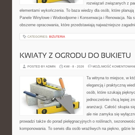
rozwiązań związanych z pan
elementami wykończenia. To baza wiedzy dla osób, które planują
Panele Winylowe i Wodoodporne i Konserwacja i Renowacja. Na s
obszerne opracowania, które przedstawiają najważniejsze zagadn
CATEGORIES:
BIŻUTERIA
KWIATY Z OGRODU DO BUKIETU
POSTED BY ADMIN
KWI - 8 - 2026
MOŻLIWOŚĆ KOMENTOWAN
Ta witryna to miejsce, w kt
elegancją i praktyczną wied
osób, które szukają piękny
jednocześnie chcą lepiej z
aranżacji. Całość skupia si
ale nie zamyka się wyłączn
prowadzi także do porad pielęgnacyjnych o roślinach, sezonowośc
komponowania. To serwis dla osób wrażliwych na piękno, gdzie le