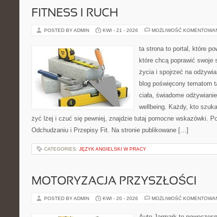
FITNESS I RUCH
POSTED BY ADMIN
KWI - 21 - 2026
MOŻLIWOŚĆ KOMENTOWA
ta strona to portal, które 
które chcą poprawić swoje 
życia i spojrzeć na odżywi
blog poświęcony tematom t
ciała, świadome odżywianie,
wellbeing. Każdy, kto szuka
żyć lżej i czuć się pewniej, znajdzie tutaj pomocne wskazówki. P
Odchudzaniu i Przepisy Fit. Na stronie publikowane […]
CATEGORIES:
JĘZYK ANGIELSKI W PRACY
MOTORYZACJA PRZYSZŁOŚCI
POSTED BY ADMIN
KWI - 20 - 2026
MOŻLIWOŚĆ KOMENTOWA
Auto Jarmark to nowoczesna