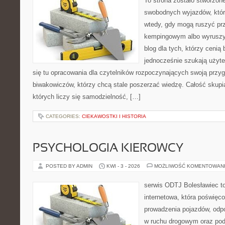
To strona zostało stworzon
swobodnych wyjazdów, które 
wtedy, gdy mogą ruszyć prz
kempingowym albo wyruszy
blog dla tych, którzy cenią 
jednocześnie szukają użyte
się tu opracowania dla czytelników rozpoczynających swoją przy
biwakowiczów, którzy chcą stale poszerzać wiedzę. Całość skupi
których liczy się samodzielność, […]
CATEGORIES:
CIEKAWOSTKI I HISTORIA
PSYCHOLOGIA KIEROWCY
POSTED BY ADMIN
KWI - 3 - 2026
MOŻLIWOŚĆ KOMENTOWAN
serwis ODTJ Bolesławiec t
internetowa, która poświęc
prowadzenia pojazdów, odp
w ruchu drogowym oraz pod