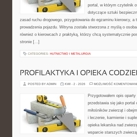
portal, w którym czytelnik 
dotyczące sztuki bezpiecz
zasad ruchu drogowego, przygotowania do egzaminu kierowcy, a t
prowadzenia pojazdu. Witryna została stworzona z myślą o osoba
również o kierowcach z praktyką, którzy chcą systematycznie po
stronie […]
CATEGORIES:
HUTNICTWO I METALURGIA
PROFILAKTYKA I OPIEKA CODZI
POSTED BY ADMIN
KWI - 2 - 2026
MOŻLIWOŚĆ KOMENTOWAN
Przygotowałem opis oparty 
przedstawia się jako portal
miłośników zwierząt i obejm
i leczenie, karmienie i supl
opieka lekarska nad zwierz
wsparcie starszych zwierzą