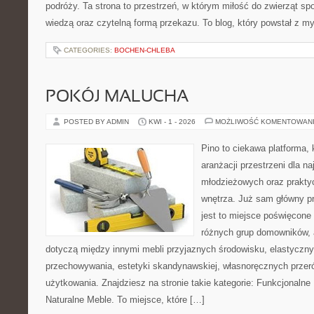
podróży. Ta strona to przestrzeń, w którym miłość do zwierząt sp
wiedzą oraz czytelną formą przekazu. To blog, który powstał z m
CATEGORIES:
BOCHEN-CHLEBA
POKÓJ MALUCHA
POSTED BY ADMIN
KWI - 1 - 2026
MOŻLIWOŚĆ KOMENTOWAN
Pino to ciekawa platforma, 
aranżacji przestrzeni dla 
młodzieżowych oraz prakty
wnętrza. Już sam główny p
jest to miejsce poświęcon
różnych grup domowników, 
dotyczą między innymi mebli przyjaznych środowisku, elastycz
przechowywania, estetyki skandynawskiej, własnoręcznych prze
użytkowania. Znajdziesz na stronie takie kategorie: Funkcjonalne
Naturalne Meble. To miejsce, które […]