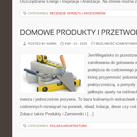
Oszczędzanie Energii i Inspiracje i Aranżacje. Na stronie można 
CATEGORIES:
RECENZJE SPRZĘTU I AKCESORIÓW
DOMOWE PRODUKTY I PRZETWO
POSTED BY ADMIN
KWI - 23 - 2026
MOŻLIWOŚĆ KOMENTOWA
JemWegańsko to przestrzeń
zamiłowania do gotowania w
podejścia do codziennego je
której przyjemność jedzenia
praktycznością, a pomysły 
jadłospis oparty na roślina
świeża i jednocześnie pożywna. To baza kulinarnych wskazówek d
codziennych rozwiązań na poranek, obiad, kolację, deser czy co
Zobacz także Produkty i Zamienniki i […]
CATEGORIES:
POLSKA ARCHITEKTURA