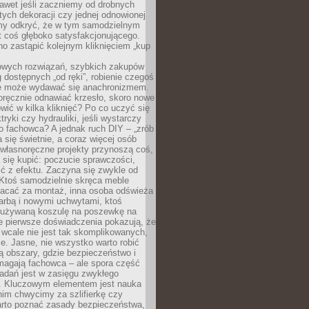
awet jeśli zaczniemy od drobnych
tych dekoracji czy jednej odnowionej
my odkryć, że w tym samodzielnym
st coś głęboko satysfakcjonującego.
no zastąpić kolejnym kliknięciem „kup
owych rozwiązań, szybkich zakupów
ug dostępnych „od ręki”, robienie czegoś
e może wydawać się anachronizmem.
oręcznie odnawiać krzesło, skoro nowe
ić w kilka kliknięć? Po co uczyć się
tryki czy hydrauliki, jeśli wystarczy
o fachowca? A jednak ruch DIY – „zrób
 się świetnie, a coraz więcej osób
własnoręczne projekty przynoszą coś,
 się kupić: poczucie sprawczości,
ć z efektu. Zaczyna się zwykle od
 Ktoś samodzielnie skręca meble
łacać za montaż, inna osoba odświeża
 farbą i nowymi uchwytami, ktoś
ieużywaną koszulę na poszewkę na
e pierwsze doświadczenia pokazują, że
 wcale nie jest tak skomplikowanych,
je. Jasne, nie wszystko warto robić
 obszary, gdzie bezpieczeństwo i
magają fachowca – ale spora część
dań jest w zasięgu zwykłego
. Kluczowym elementem jest nauka
im chwycimy za szlifierkę czy
warto poznać zasady bezpieczeństwa,