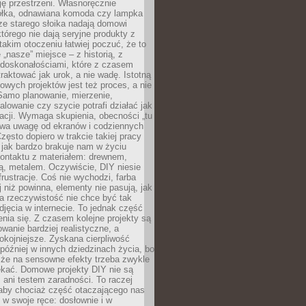
ję przestrzeni. Własnoręcznie
łka, odnawiana komoda czy lampka
ze starego słoika nadają domowi
którego nie dają seryjne produkty z
takim otoczeniu łatwiej poczuć, że to
 „nasze” miejsce – z historią, z
edoskonałościami, które z czasem
aktować jak urok, a nie wadę. Istotną
wych projektów jest też proces, a nie
 Samo planowanie, mierzenie,
alowanie czy szycie potrafi działać jak
acji. Wymaga skupienia, obecności „tu
rywa uwagę od ekranów i codziennych
zęsto dopiero w trakcie takiej pracy
jak bardzo brakuje nam w życiu
kontaktu z materiałem: drewnem,
bą, metalem. Oczywiście, DIY niesie
frustracje. Coś nie wychodzi, farba
j niż powinna, elementy nie pasują, jak
, a rzeczywistość nie chce być tak
zdjęcia w internecie. To jednak część
nia się. Z czasem kolejne projekty są
owanie bardziej realistyczne, a
okojniejsze. Zyskana cierpliwość
 później w innych dziedzinach życia, bo
 że na sensowne efekty trzeba zwykle
ekać. Domowe projekty DIY nie są
ani testem zaradności. To raczej
 aby chociaż część otaczającego nas
 w swoje ręce: dosłownie i w