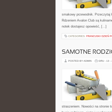
smakowy przewodnik. Przeczytaj ko
Rdzeniem Avalon Club są kulinarne
notek dostajesz opowieść, […]
CATEGORIES:
FRANCUSKI DZIEŃ P
SAMOTNE RODZI
POSTED BY ADMIN
GRU - 13 -
straszeniem. Nowości na stronie t