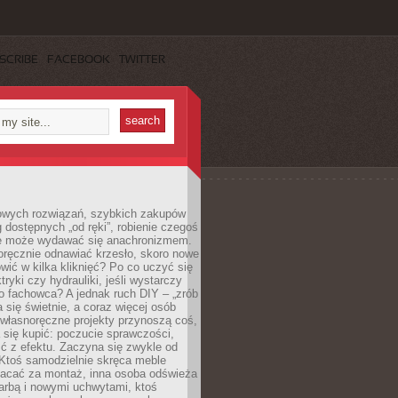
SCRIBE
FACEBOOK
TWITTER
owych rozwiązań, szybkich zakupów
ug dostępnych „od ręki”, robienie czegoś
e może wydawać się anachronizmem.
oręcznie odnawiać krzesło, skoro nowe
ić w kilka kliknięć? Po co uczyć się
tryki czy hydrauliki, jeśli wystarczy
o fachowca? A jednak ruch DIY – „zrób
 się świetnie, a coraz więcej osób
własnoręczne projekty przynoszą coś,
 się kupić: poczucie sprawczości,
ć z efektu. Zaczyna się zwykle od
 Ktoś samodzielnie skręca meble
łacać za montaż, inna osoba odświeża
 farbą i nowymi uchwytami, ktoś