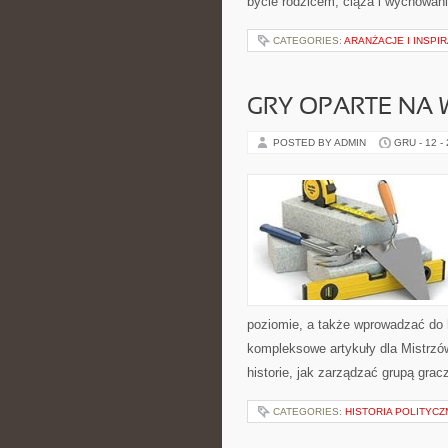
bycie rodzicem, ciąża i wychowan
CATEGORIES:
ARANŻACJE I INSPI
GRY OPARTE NA 
POSTED BY ADMIN
GRU - 12 -
poziomie, a także wprowadzać do 
kompleksowe artykuły dla Mistrzów
historie, jak zarządzać grupą grac
CATEGORIES:
HISTORIA POLITYCZ