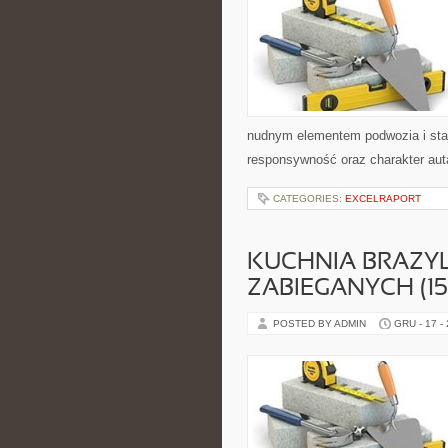
nudnym elementem podwozia i sta
responsywność oraz charakter auta
CATEGORIES:
EXCELRAPORT
KUCHNIA BRAZYL
ZABIEGANYCH (15
POSTED BY ADMIN
GRU - 17 -