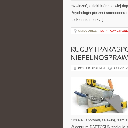
rozwiązań, dzięki której łatwiej d
Psychologia piękna i samoocena i
codziennie mierzy […]
CATEGORIES:
FLOTY POWIETRZNE
RUGBY I PARASP
NIEPEŁNOSPRAW
POSTED BY ADMIN
GRU - 21 -
turnieje i sportową zajawkę, zamia
W centrum DAPTORUN znajduje się