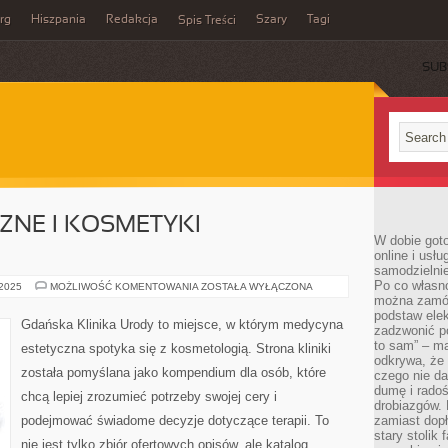
rg
Hiszpania
Redakcja
Szary
Tagi
Spis Treści
SUB
ZNE I KOSMETYKI
W dobie got
online i usł
samodzielni
Po co własn
PEELINGI
 2025
MOŻLIWOŚĆ KOMENTOWANIA
ZOSTAŁA WYŁĄCZONA
CHEMICZNE
można zamów
I
podstaw elek
KOSMETYKI
Gdańska Klinika Urody to miejsce, w którym medycyna
zadzwonić p
PROFESJONALNE
to sam” – ma
estetyczna spotyka się z kosmetologią. Strona kliniki
odkrywa, że 
została pomyślana jako kompendium dla osób, które
czego nie da
dumę i radoś
chcą lepiej zrozumieć potrzeby swojej cery i
drobiazgów.
podejmować świadome decyzje dotyczące terapii. To
zamiast dop
stary stolik
nie jest tylko zbiór ofertowych opisów, ale katalog