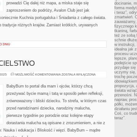
prowadzi Cię dalej niż mapa, a miska staje się
docinanie, m
forma medyt
zaproszeniem do podróży, Avalon Club jest jak
i teraz”, od
zmartwień. C
niecznie Kuchnia portugalska i Śniadania z całego świata.
zauważamy, 
 tradycje różnych krajów. Zamiast krótkich, urywanych
fizycznego 
tkaniną, far
też ze sobą 
schnie dłuże
w instrukcji
O DNIU
idealna jak 
procesu ucze
lepsze, plan
CIELSTWO
podejście sp
przydaje się
uczymy się,
SAMOTNE
 2025
MOŻLIWOŚĆ KOMENTOWANIA
ZOSTAŁA WYŁĄCZONA
trochę pocz
RODZICIELSTWO
obowiązkiem 
propozycja,
BabyBum to portal dla mam i ojców, którzy chcą
świata wziąć
przeżywać bycie mamą i tatą w sposób pełen refleksji,
przenośni. N
napraw, pros
zrównoważony i bliski dziecku. To strefa, w którym czas
półki, może
przed narodzinami dziecka, narodziny malucha,
działaniu je
Coś, co trud
pierwsze tygodnie po porodzie oraz kolejne etapy
teraz”.
dorastania malucha są opisane z zrozumieniem, a nie z
o: Nauka i edukacja i Bliskość i więzi. BabyBum – mądre