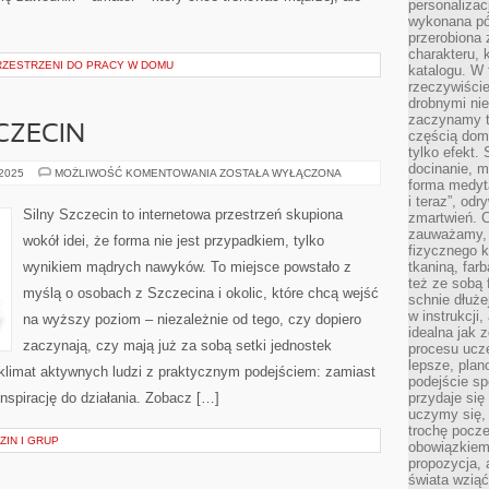
personalizac
wykonana pó
przerobiona 
charakteru, 
ZESTRZENI DO PRACY W DOMU
katalogu. W 
rzeczywiście
drobnymi ni
zaczynamy tr
CZECIN
częścią domo
tylko efekt.
docinanie, m
SZCZECINEK
 2025
MOŻLIWOŚĆ KOMENTOWANIA
ZOSTAŁA WYŁĄCZONA
forma medyt
I
SZCZECIN
i teraz”, od
Silny Szczecin to internetowa przestrzeń skupiona
zmartwień. C
zauważamy, 
wokół idei, że forma nie jest przypadkiem, tylko
fizycznego 
wynikiem mądrych nawyków. To miejsce powstało z
tkaniną, far
też ze sobą 
myślą o osobach z Szczecina i okolic, które chcą wejść
schnie dłuże
w instrukcji
na wyższy poziom – niezależnie od tego, czy dopiero
idealna jak 
zaczynają, czy mają już za sobą setki jednostek
procesu ucze
lepsze, plan
 klimat aktywnych ludzi z praktycznym podejściem: zamiast
podejście sp
inspirację do działania. Zobacz […]
przydaje się
uczymy się,
trochę pocz
ZIN I GRUP
obowiązkiem 
propozycja,
świata wziąć