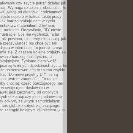
alowanie czy szycie potrafi działać jak
acji. Wymaga skupienia, obecności „tu
rywa uwagę od ekranów i codziennych
zęsto dopiero w trakcie takiej pracy
jak bardzo brakuje nam w życiu
kontaktu z materiałem: drewnem,
bą, metalem. Oczywiście, DIY niesie
frustracje. Coś nie wychodzi, farba
j niż powinna, elementy nie pasują, jak
, a rzeczywistość nie chce być tak
zdjęcia w internecie. To jednak część
nia się. Z czasem kolejne projekty są
owanie bardziej realistyczne, a
okojniejsze. Zyskana cierpliwość
 później w innych dziedzinach życia, bo
 że na sensowne efekty trzeba zwykle
ekać. Domowe projekty DIY nie są
ani testem zaradności. To raczej
 aby chociaż część otaczającego nas
 w swoje ręce: dosłownie i w
awet jeśli zaczniemy od drobnych
tych dekoracji czy jednej odnowionej
my odkryć, że w tym samodzielnym
st coś głęboko satysfakcjonującego.
no zastąpić kolejnym kliknięciem „kup