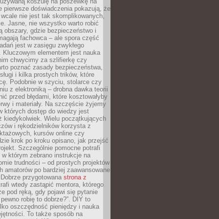
ieużywaną koszulę na poszewkę na
e pierwsze doświadczenia pokazują, że
 wcale nie jest tak skomplikowanych,
je. Jasne, nie wszystko warto robić
 obszary, gdzie bezpieczeństwo i
magają fachowca – ale spora część
dań jest w zasięgu zwykłego
. Kluczowym elementem jest nauka
im chwycimy za szlifierkę czy
warto poznać zasady bezpieczeństwa,
sługi i kilka prostych trików, które
acę. Podobnie w szyciu, stolarce czy
iu z elektroniką – drobna dawka teorii
onić przed błędami, które kosztowałyby
rwy i materiały. Na szczęście żyjemy
 których dostęp do wiedzy jest
iż kiedykolwiek. Wielu początkujących
zów i rękodzielników korzysta z
uktażowych, kursów online czy
dzie krok po kroku opisano, jak przejść
rojekt. Szczególnie pomocne potrafi
 w którym zebrano instrukcje na
mie trudności – od prostych projektów
ch amatorów po bardziej zaawansowane
. Dobrze przygotowana
strona z
rafi wtedy zastąpić mentora, którego
 pod ręką, gdy pojawi się pytanie
 pewno robię to dobrze?”. DIY to
ylko oszczędność pieniędzy i nauka
jętności. To także sposób na