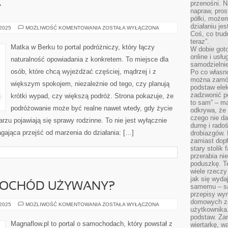
przenośni. N
Y
napraw, pros
półki, może
działaniu je
SYDNEY
 2025
MOŻLIWOŚĆ KOMENTOWANIA
ZOSTAŁA WYŁĄCZONA
I
Coś, co trud
NIEMCY
teraz”.
Matka w Berku to portal podróżniczy, który łączy
W dobie got
online i usł
naturalność opowiadania z konkretem. To miejsce dla
samodzielni
osób, które chcą wyjeżdżać częściej, mądrzej i z
Po co własn
można zamów
większym spokojem, niezależnie od tego, czy planują
podstaw elek
zadzwonić p
krótki wypad, czy większą podróż. Strona pokazuje, że
to sam” – ma
podróżowanie może być realne nawet wtedy, gdy życie
odkrywa, że 
czego nie da
rzu pojawiają się sprawy rodzinne. To nie jest wyłącznie
dumę i radoś
agająca przejść od marzenia do działania: […]
drobiazgów.
zamiast dop
stary stolik
przerabia n
poduszkę. T
wiele rzeczy
jak się wyda
MOCHÓD UŻYWANY?
samemu – są
przepisy wy
domowych za
JAK
 2025
MOŻLIWOŚĆ KOMENTOWANIA
ZOSTAŁA WYŁĄCZONA
użytkownika
DBAĆ
O
podstaw. Zan
SAMOCHÓD
Magnaflow.pl to portal o samochodach, który powstał z
wiertarkę, 
UŻYWANY?