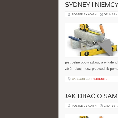
SYDNEY I NIEMC
POSTED BY ADMIN
GRU - 19 -
jest pełne obowiązków, a w kalenda
zbiór relacji, lecz przewodnik pom
CATEGORIES:
IRISHROOTS
JAK DBAĆ O SA
POSTED BY ADMIN
GRU - 18 -