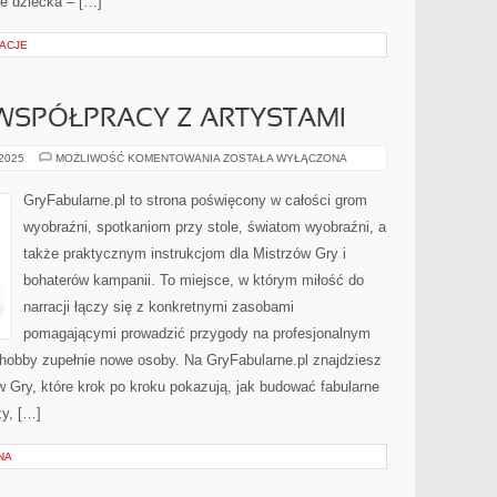
ie dziecka – […]
RACJE
WSPÓŁPRACY Z ARTYSTAMI
GRY
 2025
MOŻLIWOŚĆ KOMENTOWANIA
ZOSTAŁA WYŁĄCZONA
OPARTE
NA
WSPÓŁPRACY
GryFabularne.pl to strona poświęcony w całości grom
Z
ARTYSTAMI
wyobraźni, spotkaniom przy stole, światom wyobraźni, a
także praktycznym instrukcjom dla Mistrzów Gry i
bohaterów kampanii. To miejsce, w którym miłość do
narracji łączy się z konkretnymi zasobami
pomagającymi prowadzić przygody na profesjonalnym
hobby zupełnie nowe osoby. Na GryFabularne.pl znajdziesz
 Gry, które krok po kroku pokazują, jak budować fabularne
zy, […]
NA