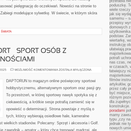
przerabia n
poduszkę. T
opasować pielęgnację do oczekiwań. Nowości na stronie to
wiele rzeczy
 Zabiegi modelujące sylwetkę. W świecie, w którym skóra
jak się wyda
samemu – są
przepisy wy
domowych za
użytkownika
 ŚWIATA
podstaw. Zan
wiertarkę, 
instrukcję ob
ułatwiają pr
ORT – SPORT OSÓB Z
majsterkowan
potrafi uchr
NOŚCIAMI
nas czas, ne
w czasach, w
RUGBY
 2025
MOŻLIWOŚĆ KOMENTOWANIA
ZOSTAŁA WYŁĄCZONA
łatwiejszy n
I
majsterkowic
PARASPORT
–
filmów instr
DAPTORUN to magazyn online poświęcony sportowi
SPORT
artykułów, g
OSÓB
hobbystycznemu, alternatywnym sportom oraz pasji gry.
przez cały p
Z
NIEPEŁNOSPRAWNOŚCIAMI
być miejsce,
To przestrzeń, w której sportowy nawyk spotyka się z
różnym pozio
dla zupełny
ciekawością, a krótkie sesje potrafią zamienić się w
konstrukcje
opowieść o determinacji. Strona powstaje z myślą o
poradami
pot
mamy zawsze
tych, którzy wybierają osiedlowe hale, kameralne
typu „czy na
st wielkich stadionów. Polecamy: Sprzęt i akcesoria i Golf.
jednak nie t
nowych umie
 zawodnik – amator – który chce trenować mądrzej, ale