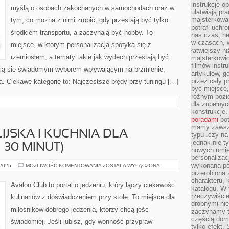
instrukcję ob
myślą o osobach zakochanych w samochodach oraz w
ułatwiają pr
majsterkowan
tym, co można z nimi zrobić, gdy przestają być tylko
potrafi uchr
środkiem transportu, a zaczynają być hobby. To
nas czas, ne
w czasach, w
miejsce, w którym personalizacja spotyka się z
łatwiejszy n
rzemiosłem, a tematy takie jak wydech przestają być
majsterkowic
filmów instr
ją się świadomym wyborem wpływającym na brzmienie,
artykułów, g
przez cały p
. Ciekawe kategorie to: Najczęstsze błędy przy tuningu […]
być miejsce,
różnym pozio
dla zupełny
konstrukcje
poradami
pot
mamy zawsze
IJSKA I KUCHNIA DLA
typu „czy na
jednak nie t
–30 MINUT)
nowych umie
personalizac
wykonana pó
KUCHNIA
 2025
MOŻLIWOŚĆ KOMENTOWANIA
ZOSTAŁA WYŁĄCZONA
BRAZYLIJSKA
przerobiona 
I
charakteru, 
KUCHNIA
Avalon Club to portal o jedzeniu, który łączy ciekawość
DLA
katalogu. W 
ZABIEGANYCH
rzeczywiście
kulinariów z doświadczeniem przy stole. To miejsce dla
(15–
drobnymi ni
30
miłośników dobrego jedzenia, którzy chcą jeść
MINUT)
zaczynamy tr
częścią domo
świadomiej. Jeśli lubisz, gdy wonność przypraw
tylko efekt.