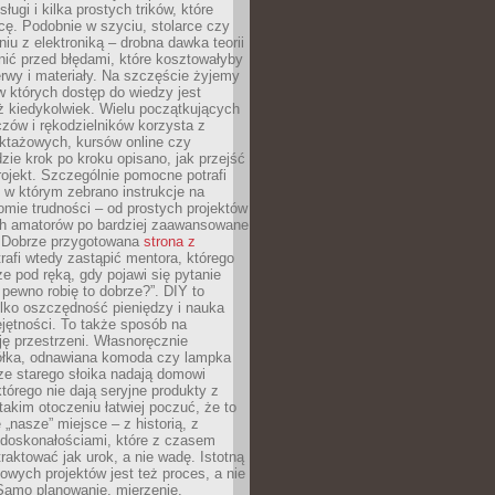
sługi i kilka prostych trików, które
acę. Podobnie w szyciu, stolarce czy
iu z elektroniką – drobna dawka teorii
onić przed błędami, które kosztowałyby
rwy i materiały. Na szczęście żyjemy
 których dostęp do wiedzy jest
iż kiedykolwiek. Wielu początkujących
zów i rękodzielników korzysta z
uktażowych, kursów online czy
dzie krok po kroku opisano, jak przejść
rojekt. Szczególnie pomocne potrafi
 w którym zebrano instrukcje na
mie trudności – od prostych projektów
ch amatorów po bardziej zaawansowane
. Dobrze przygotowana
strona z
rafi wtedy zastąpić mentora, którego
 pod ręką, gdy pojawi się pytanie
 pewno robię to dobrze?”. DIY to
ylko oszczędność pieniędzy i nauka
jętności. To także sposób na
ję przestrzeni. Własnoręcznie
łka, odnawiana komoda czy lampka
ze starego słoika nadają domowi
którego nie dają seryjne produkty z
takim otoczeniu łatwiej poczuć, że to
 „nasze” miejsce – z historią, z
edoskonałościami, które z czasem
aktować jak urok, a nie wadę. Istotną
wych projektów jest też proces, a nie
 Samo planowanie, mierzenie,