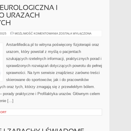
NEUROLOGICZNA I
PO URAZACH
YCH
REHABILITACJA
 2025
MOŻLIWOŚĆ KOMENTOWANIA
ZOSTAŁA WYŁĄCZONA
NEUROLOGICZNA
I
REHABILITACJA
ArstanMedica.pl to witryna poświęcony fizjoterapii oraz
PO
URAZACH
urazom, który powstał z myślą o pacjentach
KOMUNIKACYJNYCH
szukających rzetelnych informacji, praktycznych porad i
sprawdzonych rozwiązań dotyczących powrotu do pełnej
sprawności. Na tym serwisie znajdziesz zarówno treści
skierowane do sportowców, jak i do pracowników
ych oraz tych, którzy zmagają się z przewlekłym bólem.
 – porady praktyczne i Profilaktyka urazów. Głównym celem
enie […]
PORT