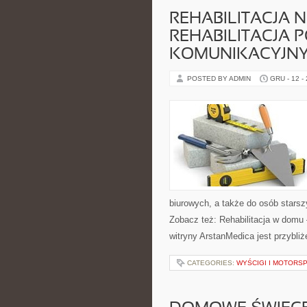
REHABILITACJA 
REHABILITACJA 
KOMUNIKACYJN
POSTED BY ADMIN
GRU - 12 -
biurowych, a także do osób starsz
Zobacz też: Rehabilitacja w domu
witryny ArstanMedica jest przybliż
CATEGORIES:
WYŚCIGI I MOTORS