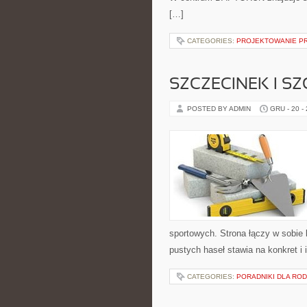
[…]
CATEGORIES:
PROJEKTOWANIE PR
SZCZECINEK I SZ
POSTED BY ADMIN
GRU - 20 -
sportowych. Strona łączy w sobie
pustych haseł stawia na konkret i 
CATEGORIES:
PORADNIKI DLA ROD