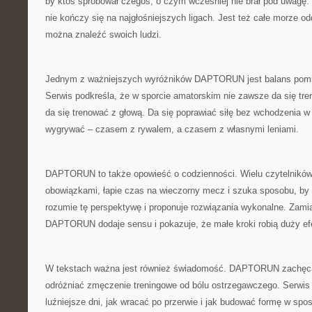
by ktoś spróbował czegoś, o czym wcześniej nie brał pod uwagę. 
nie kończy się na najgłośniejszych ligach. Jest też całe morze od
można znaleźć swoich ludzi.
Jednym z ważniejszych wyróżników DAPTORUN jest balans pomię
Serwis podkreśla, że w sporcie amatorskim nie zawsze da się tr
da się trenować z głową. Da się poprawiać siłę bez wchodzenia w 
wygrywać – czasem z rywalem, a czasem z własnymi leniami.
DAPTORUN to także opowieść o codzienności. Wielu czytelników
obowiązkami, łapie czas na wieczorny mecz i szuka sposobu, by 
rozumie tę perspektywę i proponuje rozwiązania wykonalne. Zamia
DAPTORUN dodaje sensu i pokazuje, że małe kroki robią duży efek
W tekstach ważna jest również świadomość. DAPTORUN zachęca,
odróżniać zmęczenie treningowe od bólu ostrzegawczego. Serwis 
luźniejsze dni, jak wracać po przerwie i jak budować formę w spo