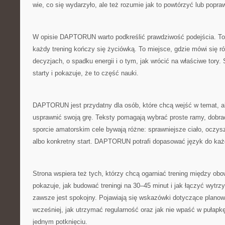
wie, co się wydarzyło, ale też rozumie jak to powtórzyć lub popraw
W opisie DAPTORUN warto podkreślić prawdziwość podejścia. To n
każdy trening kończy się życiówką. To miejsce, gdzie mówi się ró
decyzjach, o spadku energii i o tym, jak wrócić na właściwe tory.
starty i pokazuje, że to część nauki.
DAPTORUN jest przydatny dla osób, które chcą wejść w temat, ale
usprawnić swoją grę. Teksty pomagają wybrać proste ramy, dobrać 
sporcie amatorskim cele bywają różne: sprawniejsze ciało, oczys
albo konkretny start. DAPTORUN potrafi dopasować język do każ
Strona wspiera też tych, którzy chcą ogarniać trening między 
pokazuje, jak budować treningi na 30–45 minut i jak łączyć wytrz
zawsze jest spokojny. Pojawiają się wskazówki dotyczące planow
wcześniej, jak utrzymać regularność oraz jak nie wpaść w pułapk
jednym potknięciu.