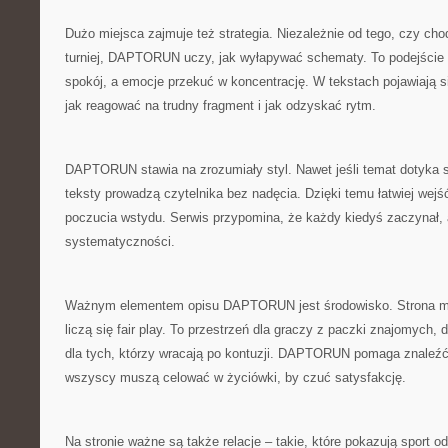
Dużo miejsca zajmuje też strategia. Niezależnie od tego, czy cho
turniej, DAPTORUN uczy, jak wyłapywać schematy. To podejści
spokój, a emocje przekuć w koncentrację. W tekstach pojawiają si
jak reagować na trudny fragment i jak odzyskać rytm.
DAPTORUN stawia na zrozumiały styl. Nawet jeśli temat dotyka 
teksty prowadzą czytelnika bez nadęcia. Dzięki temu łatwiej wej
poczucia wstydu. Serwis przypomina, że każdy kiedyś zaczynał, a
systematyczności.
Ważnym elementem opisu DAPTORUN jest środowisko. Strona ma 
liczą się fair play. To przestrzeń dla graczy z paczki znajomych,
dla tych, którzy wracają po kontuzji. DAPTORUN pomaga znaleźć 
wszyscy muszą celować w życiówki, by czuć satysfakcję.
Na stronie ważne są także relacje – takie, które pokazują sport od