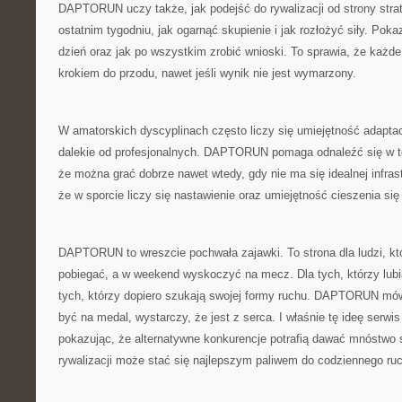
DAPTORUN uczy także, jak podejść do rywalizacji od strony strat
ostatnim tygodniu, jak ogarnąć skupienie i jak rozłożyć siły. Pok
dzień oraz jak po wszystkim zrobić wnioski. To sprawia, że każde
krokiem do przodu, nawet jeśli wynik nie jest wymarzony.
W amatorskich dyscyplinach często liczy się umiejętność adaptac
dalekie od profesjonalnych. DAPTORUN pomaga odnaleźć się w tej
że można grać dobrze nawet wtedy, gdy nie ma się idealnej infras
że w sporcie liczy się nastawienie oraz umiejętność cieszenia się 
DAPTORUN to wreszcie pochwała zajawki. To strona dla ludzi, kt
pobiegać, a w weekend wyskoczyć na mecz. Dla tych, którzy lubią
tych, którzy dopiero szukają swojej formy ruchu. DAPTORUN mówi
być na medal, wystarczy, że jest z serca. I właśnie tę ideę serwis
pokazując, że alternatywne konkurencje potrafią dawać mnóstwo sa
rywalizacji może stać się najlepszym paliwem do codziennego ru