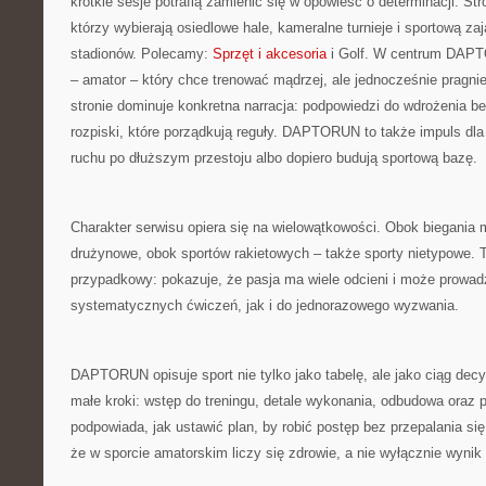
krótkie sesje potrafią zamienić się w opowieść o determinacji. St
którzy wybierają osiedlowe hale, kameralne turnieje i sportową za
stadionów. Polecamy:
Sprzęt i akcesoria
i Golf. W centrum DAPT
– amator – który chce trenować mądrzej, ale jednocześnie pragnie
stronie dominuje konkretna narracja: podpowiedzi do wdrożenia bez
rozpiski, które porządkują reguły. DAPTORUN to także impuls dla 
ruchu po dłuższym przestoju albo dopiero budują sportową bazę.
Charakter serwisu opiera się na wielowątkowości. Obok biegania 
drużynowe, obok sportów rakietowych – także sporty nietypowe. Te
przypadkowy: pokazuje, że pasja ma wiele odcieni i może prowad
systematycznych ćwiczeń, jak i do jednorazowego wyzwania.
DAPTORUN opisuje sport nie tylko jako tabelę, ale jako ciąg dec
małe kroki: wstęp do treningu, detale wykonania, odbudowa oraz 
podpowiada, jak ustawić plan, by robić postęp bez przepalania s
że w sporcie amatorskim liczy się zdrowie, a nie wyłącznie wynik