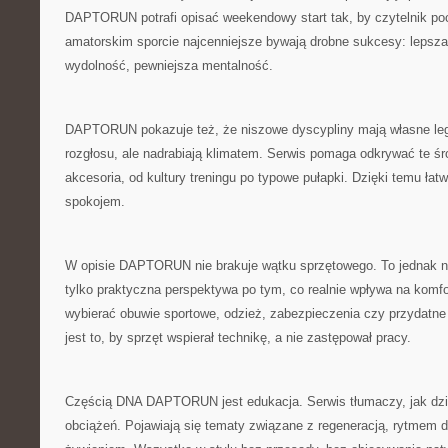
DAPTORUN potrafi opisać weekendowy start tak, by czytelnik po
amatorskim sporcie najcenniejsze bywają drobne sukcesy: lepsza 
wydolność, pewniejsza mentalność.
DAPTORUN pokazuje też, że niszowe dyscypliny mają własne le
rozgłosu, ale nadrabiają klimatem. Serwis pomaga odkrywać te ś
akcesoria, od kultury treningu po typowe pułapki. Dzięki temu łat
spokojem.
W opisie DAPTORUN nie brakuje wątku sprzętowego. To jednak ni
tylko praktyczna perspektywa po tym, co realnie wpływa na komfo
wybierać obuwie sportowe, odzież, zabezpieczenia czy przydatne
jest to, by sprzęt wspierał technikę, a nie zastępował pracy.
Częścią DNA DAPTORUN jest edukacja. Serwis tłumaczy, jak dzia
obciążeń. Pojawiają się tematy związane z regeneracją, rytmem