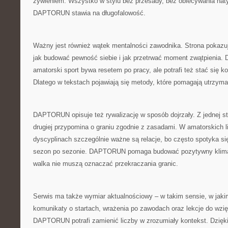
żywieniem. Wszystko w stylu bez przesady, bez obiecywania nat
DAPTORUN stawia na długofalowość.
Ważny jest również wątek mentalności zawodnika. Strona pokazuje
jak budować pewność siebie i jak przetrwać moment zwątpienia
amatorski sport bywa resetem po pracy, ale potrafi też stać się 
Dlatego w tekstach pojawiają się metody, które pomagają utrzym
DAPTORUN opisuje też rywalizację w sposób dojrzały. Z jednej st
drugiej przypomina o graniu zgodnie z zasadami. W amatorskich l
dyscyplinach szczególnie ważne są relacje, bo często spotyka si
sezon po sezonie. DAPTORUN pomaga budować pozytywny klimat 
walka nie muszą oznaczać przekraczania granic.
Serwis ma także wymiar aktualnościowy – w takim sensie, w jakim
komunikaty o startach, wrażenia po zawodach oraz lekcje do wzięc
DAPTORUN potrafi zamienić liczby w zrozumiały kontekst. Dzięki 