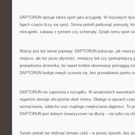
DAPTORUN opisuje także sport jako przygodę. W niszowych dysc
ligach często liczy się spryt. Strona potrafi podsunąć pomysły, któ
mini-gierki, zabawy z rytmem czy schematy. Dzięki temu sport sta
Ważny jest też temat poprawy. DAPTORUN pokazuje, jak mierzyć 
miejsce, ale też przez płynność, mniejszy ból czy spokojniejszą
prowadzenia dziennika, bo nawet krótkie obserwacje pomagają roz
DAPTORUN buduje nawyk uczenia się, bez przerabiania sportu na
DAPTORUN nie zapomina o rozsądku. W amatorskich warunkach ł
organizm dostaje obciążenia obok stresu. Dlatego w opisach częs
wzmacniania, oddechu oraz mądrego zwiększania objętości. To po
DAPTORUN jest dobrym towarzyszem na dłużej – nie tylko na c
Serwis potrafi też dotknąć tematu cykli – w prosty sposób, bez prz