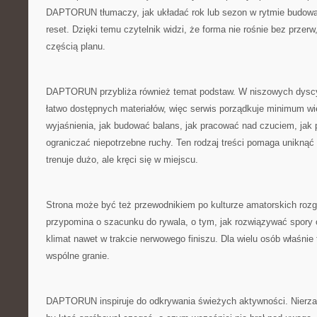
DAPTORUN tłumaczy, jak układać rok lub sezon w rytmie budowan
reset. Dzięki temu czytelnik widzi, że forma nie rośnie bez przer
częścią planu.
DAPTORUN przybliża również temat podstaw. W niszowych dyscy
łatwo dostępnych materiałów, więc serwis porządkuje minimum wie
wyjaśnienia, jak budować balans, jak pracować nad czuciem, jak 
ograniczać niepotrzebne ruchy. Ten rodzaj treści pomaga uniknąć s
trenuje dużo, ale kręci się w miejscu.
Strona może być też przewodnikiem po kulturze amatorskich r
przypomina o szacunku do rywala, o tym, jak rozwiązywać spory 
klimat nawet w trakcie nerwowego finiszu. Dla wielu osób właśnie 
wspólne granie.
DAPTORUN inspiruje do odkrywania świeżych aktywności. Nierzad