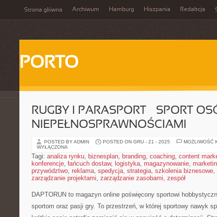
Archiwum
Hamburg
Hiszpania
Redakcja
Strona główna
PORTO
RUGBY I PARASPORT – SPORT OS
NIEPEŁNOSPRAWNOŚCIAMI
POSTED BY ADMIN
POSTED ON GRU - 21 - 2025
MOŻLIWOŚĆ 
WYŁĄCZONA
Tagi:
analiza rynku
,
biznesplan
,
branding
,
coaching
,
content mark
konferencje
,
łańcuch dostaw
,
logistyka
,
magazynowanie
,
marketi
przywództwo
,
reklama
,
spedycja
,
strategia
,
szkolenia biznesowe
,
zarządzanie projektami
,
zarządzanie zasobami
,
zespół
DAPTORUN to magazyn online poświęcony sportowi hobbystyczn
sportom oraz pasji gry. To przestrzeń, w której sportowy nawyk s