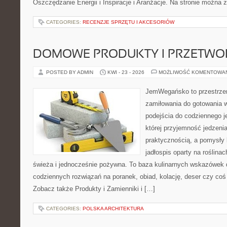
Oszczędzanie Energii i Inspiracje i Aranżacje. Na stronie można 
CATEGORIES:
RECENZJE SPRZĘTU I AKCESORIÓW
DOMOWE PRODUKTY I PRZETWO
POSTED BY ADMIN
KWI - 23 - 2026
MOŻLIWOŚĆ KOMENTOWA
JemWegańsko to przestrzeń
zamiłowania do gotowania w
podejścia do codziennego je
której przyjemność jedzenia
praktycznością, a pomysły 
jadłospis oparty na roślina
świeża i jednocześnie pożywna. To baza kulinarnych wskazówek d
codziennych rozwiązań na poranek, obiad, kolację, deser czy co
Zobacz także Produkty i Zamienniki i […]
CATEGORIES:
POLSKA ARCHITEKTURA