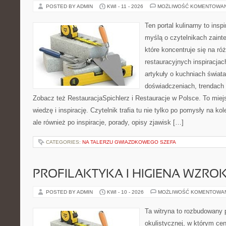
POSTED BY ADMIN
KWI - 11 - 2026
MOŻLIWOŚĆ KOMENTOWA
Ten portal kulinarny to ins
myślą o czytelnikach zaint
które koncentruje się na r
restauracyjnych inspiracjac
artykuły o kuchniach świata
doświadczeniach, trendach i
Zobacz też RestauracjaSpichlerz i Restauracje w Polsce. To miej
wiedzę i inspirację. Czytelnik trafia tu nie tylko po pomysły na k
ale również po inspiracje, porady, opisy zjawisk […]
CATEGORIES:
NA TALERZU GWIAZDKOWEGO SZEFA
PROFILAKTYKA I HIGIENA WZRO
POSTED BY ADMIN
KWI - 10 - 2026
MOŻLIWOŚĆ KOMENTOWA
Ta witryna to rozbudowany 
okulistycznej, w którym cen