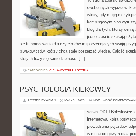
To strona zostało stworzon
swobodnych wyjazdów, które 
wtedy, gdy mogą ruszyć prz
kempingowym albo wyruszy
blog dla tych, którzy cenią 
jednocześnie szukają użyte
się tu opracowania dla czytelników rozpoczynających swoją przy
biwakowiczów, którzy chcą stale poszerzać wiedzę. Całość skupi
których liczy się samodzielność, […]
CATEGORIES:
CIEKAWOSTKI I HISTORIA
PSYCHOLOGIA KIEROWCY
POSTED BY ADMIN
KWI - 3 - 2026
MOŻLIWOŚĆ KOMENTOWAN
serwis ODTJ Bolesławiec t
internetowa, która poświęc
prowadzenia pojazdów, odp
w ruchu drogowym oraz pod