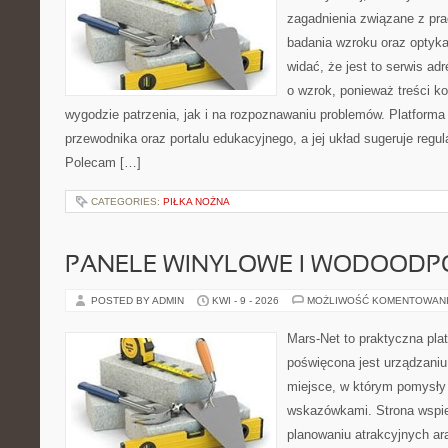
zagadnienia związane z prac
badania wzroku oraz optyka
widać, że jest to serwis a
o wzrok, ponieważ treści k
wygodzie patrzenia, jak i na rozpoznawaniu problemów. Platforma
przewodnika oraz portalu edukacyjnego, a jej układ sugeruje regula
Polecam […]
CATEGORIES:
PIŁKA NOŻNA
PANELE WINYLOWE I WODOODP
POSTED BY ADMIN
KWI - 9 - 2026
MOŻLIWOŚĆ KOMENTOWAN
Mars-Net to praktyczna plat
poświęcona jest urządzaniu
miejsce, w którym pomysły
wskazówkami. Strona wspi
planowaniu atrakcyjnych ar