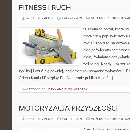
FITNESS I RUCH
POSTED BY ADMIN
KWI - 21 - 2026
MOŻLIWOŚĆ KOMENTOWA
ta strona to portal, które 
które chcą poprawić swoje 
życia i spojrzeć na odżywi
blog poświęcony tematom t
ciała, świadome odżywianie,
wellbeing. Każdy, kto szuka
żyć lżej i czuć się pewniej, znajdzie tutaj pomocne wskazówki. P
Odchudzaniu i Przepisy Fit. Na stronie publikowane […]
CATEGORIES:
JĘZYK ANGIELSKI W PRACY
MOTORYZACJA PRZYSZŁOŚCI
POSTED BY ADMIN
KWI - 20 - 2026
MOŻLIWOŚĆ KOMENTOWA
Auto Jarmark to nowoczesna