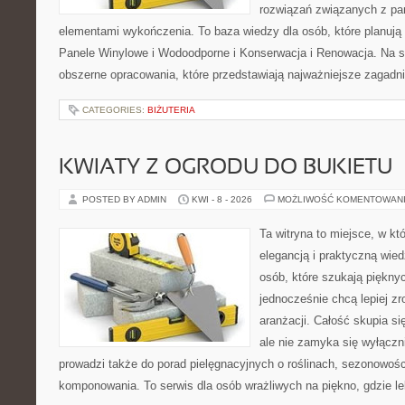
rozwiązań związanych z pan
elementami wykończenia. To baza wiedzy dla osób, które planują
Panele Winylowe i Wodoodporne i Konserwacja i Renowacja. Na s
obszerne opracowania, które przedstawiają najważniejsze zagadn
CATEGORIES:
BIŻUTERIA
KWIATY Z OGRODU DO BUKIETU
POSTED BY ADMIN
KWI - 8 - 2026
MOŻLIWOŚĆ KOMENTOWAN
Ta witryna to miejsce, w kt
elegancją i praktyczną wied
osób, które szukają piękny
jednocześnie chcą lepiej z
aranżacji. Całość skupia si
ale nie zamyka się wyłączn
prowadzi także do porad pielęgnacyjnych o roślinach, sezonowośc
komponowania. To serwis dla osób wrażliwych na piękno, gdzie le