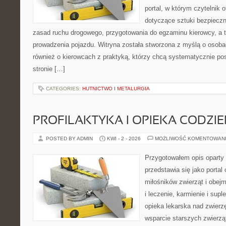
portal, w którym czytelnik 
dotyczące sztuki bezpiecz
zasad ruchu drogowego, przygotowania do egzaminu kierowcy, a t
prowadzenia pojazdu. Witryna została stworzona z myślą o osoba
również o kierowcach z praktyką, którzy chcą systematycznie po
stronie […]
CATEGORIES:
HUTNICTWO I METALURGIA
PROFILAKTYKA I OPIEKA CODZI
POSTED BY ADMIN
KWI - 2 - 2026
MOŻLIWOŚĆ KOMENTOWAN
Przygotowałem opis oparty 
przedstawia się jako portal
miłośników zwierząt i obejm
i leczenie, karmienie i supl
opieka lekarska nad zwierz
wsparcie starszych zwierzą