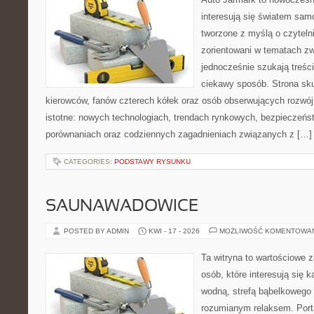
interesują się światem sa
tworzone z myślą o czyteln
zorientowani w tematach zw
jednocześnie szukają treśc
ciekawy sposób. Strona sku
kierowców, fanów czterech kółek oraz osób obserwujących rozwój
istotne: nowych technologiach, trendach rynkowych, bezpieczeństw
porównaniach oraz codziennych zagadnieniach związanych z […]
CATEGORIES:
PODSTAWY RYSUNKU
SAUNAWADOWICE
POSTED BY ADMIN
KWI - 17 - 2026
MOŻLIWOŚĆ KOMENTOWA
Ta witryna to wartościowe 
osób, które interesują się k
wodną, strefą bąbelkowego 
rozumianym relaksem. Port