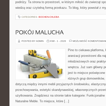
podróży. Ta strona to przestrzeń, w którym miłość do zwierząt sp
wiedzą oraz czytelną formą przekazu. To blog, który powstał z m
CATEGORIES:
BOCHEN-CHLEBA
POKÓJ MALUCHA
POSTED BY ADMIN
KWI - 1 - 2026
MOŻLIWOŚĆ KOMENTOWAN
Pino to ciekawa platforma, 
aranżacji przestrzeni dla 
młodzieżowych oraz prakty
wnętrza. Już sam główny p
jest to miejsce poświęcon
różnych grup domowników, 
dotyczą między innymi mebli przyjaznych środowisku, elastycz
przechowywania, estetyki skandynawskiej, własnoręcznych prze
użytkowania. Znajdziesz na stronie takie kategorie: Funkcjonalne
Naturalne Meble. To miejsce, które […]