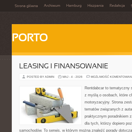
Archiwum
Hamburg
Hiszpania
Redakcja
Strona główna
PORTO
LEASING I FINANSOWANIE
POSTED BY ADMIN
MAJ - 4 - 2026
MOŻLIWOŚĆ KOMENTOWAN
Rentdabcar to tematyczny s
z myślą o osobach, które c
motoryzacyjny. Strona zest
tematów związanych z auta
praktycznym poradnikiem za
dla tych, którzy dopiero po
samochodów. To serwis, w którym można znaleźć porady dotycz