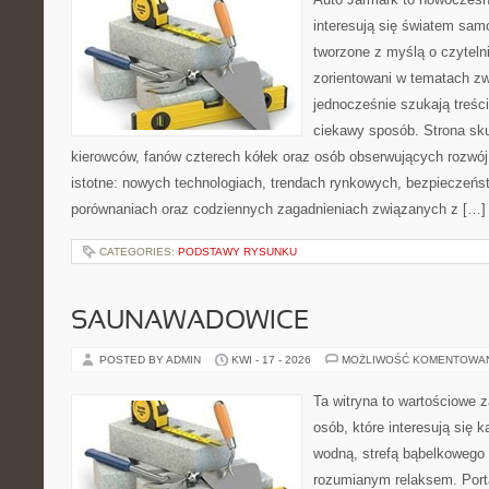
interesują się światem sa
tworzone z myślą o czyteln
zorientowani w tematach zw
jednocześnie szukają treśc
ciekawy sposób. Strona sku
kierowców, fanów czterech kółek oraz osób obserwujących rozwój
istotne: nowych technologiach, trendach rynkowych, bezpieczeństw
porównaniach oraz codziennych zagadnieniach związanych z […]
CATEGORIES:
PODSTAWY RYSUNKU
SAUNAWADOWICE
POSTED BY ADMIN
KWI - 17 - 2026
MOŻLIWOŚĆ KOMENTOWA
Ta witryna to wartościowe 
osób, które interesują się k
wodną, strefą bąbelkowego 
rozumianym relaksem. Port