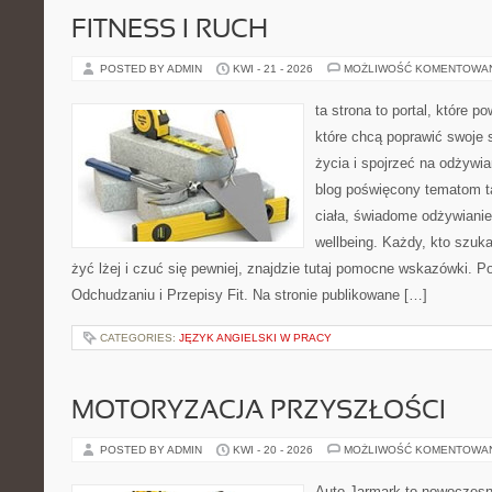
FITNESS I RUCH
POSTED BY ADMIN
KWI - 21 - 2026
MOŻLIWOŚĆ KOMENTOWA
ta strona to portal, które 
które chcą poprawić swoje 
życia i spojrzeć na odżywi
blog poświęcony tematom t
ciała, świadome odżywianie,
wellbeing. Każdy, kto szuka
żyć lżej i czuć się pewniej, znajdzie tutaj pomocne wskazówki. P
Odchudzaniu i Przepisy Fit. Na stronie publikowane […]
CATEGORIES:
JĘZYK ANGIELSKI W PRACY
MOTORYZACJA PRZYSZŁOŚCI
POSTED BY ADMIN
KWI - 20 - 2026
MOŻLIWOŚĆ KOMENTOWA
Auto Jarmark to nowoczesna