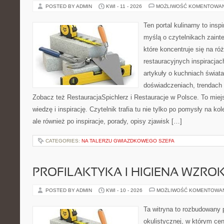
POSTED BY ADMIN
KWI - 11 - 2026
MOŻLIWOŚĆ KOMENTOWA
Ten portal kulinarny to ins
myślą o czytelnikach zaint
które koncentruje się na r
restauracyjnych inspiracjac
artykuły o kuchniach świata
doświadczeniach, trendach i
Zobacz też RestauracjaSpichlerz i Restauracje w Polsce. To miej
wiedzę i inspirację. Czytelnik trafia tu nie tylko po pomysły na k
ale również po inspiracje, porady, opisy zjawisk […]
CATEGORIES:
NA TALERZU GWIAZDKOWEGO SZEFA
PROFILAKTYKA I HIGIENA WZRO
POSTED BY ADMIN
KWI - 10 - 2026
MOŻLIWOŚĆ KOMENTOWA
Ta witryna to rozbudowany 
okulistycznej, w którym cen