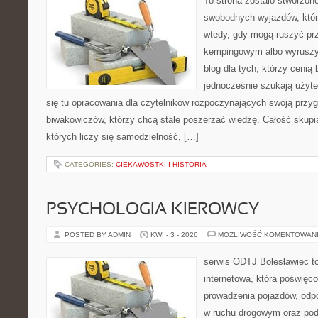
To strona zostało stworzon
swobodnych wyjazdów, które 
wtedy, gdy mogą ruszyć prz
kempingowym albo wyruszy
blog dla tych, którzy cenią 
jednocześnie szukają użyte
się tu opracowania dla czytelników rozpoczynających swoją przy
biwakowiczów, którzy chcą stale poszerzać wiedzę. Całość skupi
których liczy się samodzielność, […]
CATEGORIES:
CIEKAWOSTKI I HISTORIA
PSYCHOLOGIA KIEROWCY
POSTED BY ADMIN
KWI - 3 - 2026
MOŻLIWOŚĆ KOMENTOWAN
serwis ODTJ Bolesławiec t
internetowa, która poświęc
prowadzenia pojazdów, odp
w ruchu drogowym oraz pod