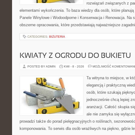
rozwiązań związanych z pan
elementami wykończenia. To baza wiedzy dla osób, które planują
Panele Winylowe i Wodoodporne i Konserwacja i Renowacja. Na s
obszerne opracowania, które przedstawiają najważniejsze zagadn
CATEGORIES:
BIŻUTERIA
KWIATY Z OGRODU DO BUKIETU
POSTED BY ADMIN
KWI - 8 - 2026
MOŻLIWOŚĆ KOMENTOWAN
Ta witryna to miejsce, w kt
elegancją i praktyczną wied
osób, które szukają piękny
jednocześnie chcą lepiej z
aranżacji. Całość skupia si
ale nie zamyka się wyłączn
prowadzi także do porad pielęgnacyjnych o roślinach, sezonowośc
komponowania. To serwis dla osób wrażliwych na piękno, gdzie le