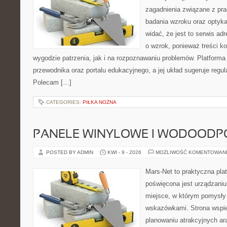
zagadnienia związane z prac
badania wzroku oraz optyka
widać, że jest to serwis a
o wzrok, ponieważ treści k
wygodzie patrzenia, jak i na rozpoznawaniu problemów. Platforma
przewodnika oraz portalu edukacyjnego, a jej układ sugeruje regula
Polecam […]
CATEGORIES:
PIŁKA NOŻNA
PANELE WINYLOWE I WODOODP
POSTED BY ADMIN
KWI - 9 - 2026
MOŻLIWOŚĆ KOMENTOWAN
Mars-Net to praktyczna plat
poświęcona jest urządzaniu
miejsce, w którym pomysły
wskazówkami. Strona wspi
planowaniu atrakcyjnych ar