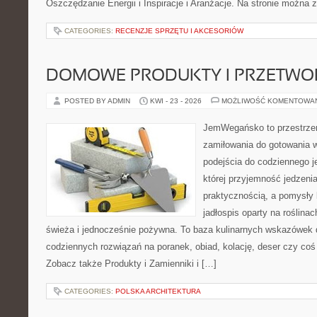
Oszczędzanie Energii i Inspiracje i Aranżacje. Na stronie można 
CATEGORIES:
RECENZJE SPRZĘTU I AKCESORIÓW
DOMOWE PRODUKTY I PRZETWO
POSTED BY ADMIN
KWI - 23 - 2026
MOŻLIWOŚĆ KOMENTOWA
JemWegańsko to przestrzeń
zamiłowania do gotowania w
podejścia do codziennego je
której przyjemność jedzenia
praktycznością, a pomysły 
jadłospis oparty na roślina
świeża i jednocześnie pożywna. To baza kulinarnych wskazówek d
codziennych rozwiązań na poranek, obiad, kolację, deser czy co
Zobacz także Produkty i Zamienniki i […]
CATEGORIES:
POLSKA ARCHITEKTURA