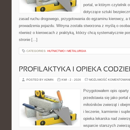
portal, w którym czytelnik 
dotyczące sztuki bezpiecz
zasad ruchu drogowego, przygotowania do egzaminu kierowcy, a t
prowadzenia pojazdu. Witryna została stworzona z myślą o osoba
również o kierowcach z praktyką, którzy chcą systematycznie po
stronie […]
CATEGORIES:
HUTNICTWO I METALURGIA
PROFILAKTYKA I OPIEKA CODZI
POSTED BY ADMIN
KWI - 2 - 2026
MOŻLIWOŚĆ KOMENTOWAN
Przygotowałem opis oparty 
przedstawia się jako portal
miłośników zwierząt i obejm
i leczenie, karmienie i supl
opieka lekarska nad zwierz
wsparcie starszych zwierzą