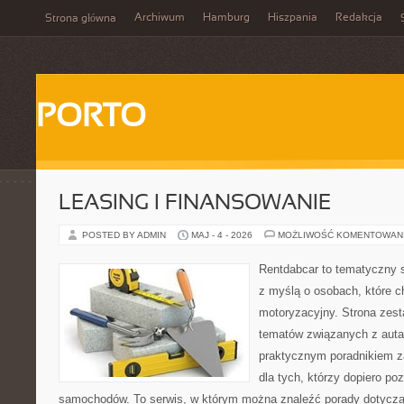
Archiwum
Hamburg
Hiszpania
Redakcja
Strona główna
PORTO
LEASING I FINANSOWANIE
POSTED BY ADMIN
MAJ - 4 - 2026
MOŻLIWOŚĆ KOMENTOWAN
Rentdabcar to tematyczny s
z myślą o osobach, które c
motoryzacyjny. Strona zest
tematów związanych z auta
praktycznym poradnikiem za
dla tych, którzy dopiero po
samochodów. To serwis, w którym można znaleźć porady dotycz