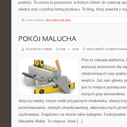
podróży. Ta strona to przestrzeń, w którym miłość do zwierząt sp
wiedzą oraz czytelną formą przekazu. To blog, który powstał z m
CATEGORIES:
BOCHEN-CHLEBA
POKÓJ MALUCHA
POSTED BY ADMIN
KWI - 1 - 2026
MOŻLIWOŚĆ KOMENTOWAN
Pino to ciekawa platforma, 
aranżacji przestrzeni dla 
młodzieżowych oraz prakty
wnętrza. Już sam główny p
jest to miejsce poświęcon
różnych grup domowników, 
dotyczą między innymi mebli przyjaznych środowisku, elastycz
przechowywania, estetyki skandynawskiej, własnoręcznych prze
użytkowania. Znajdziesz na stronie takie kategorie: Funkcjonalne
Naturalne Meble. To miejsce, które […]