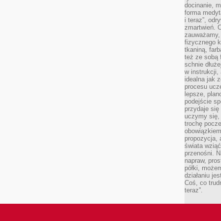
docinanie, m
forma medyt
i teraz”, od
zmartwień. C
zauważamy, 
fizycznego 
tkaniną, far
też ze sobą 
schnie dłuże
w instrukcji
idealna jak 
procesu ucze
lepsze, plan
podejście sp
przydaje się
uczymy się,
trochę pocz
obowiązkiem 
propozycja,
świata wziąć
przenośni. N
napraw, pros
półki, może
działaniu je
Coś, co trud
teraz”.