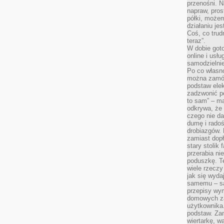
przenośni. N
napraw, pros
półki, może
działaniu je
Coś, co trud
teraz”.
W dobie got
online i usł
samodzielni
Po co własn
można zamów
podstaw elek
zadzwonić p
to sam” – ma
odkrywa, że 
czego nie da
dumę i radoś
drobiazgów.
zamiast dop
stary stolik
przerabia n
poduszkę. T
wiele rzeczy
jak się wyda
samemu – są
przepisy wy
domowych za
użytkownika
podstaw. Zan
wiertarkę, 