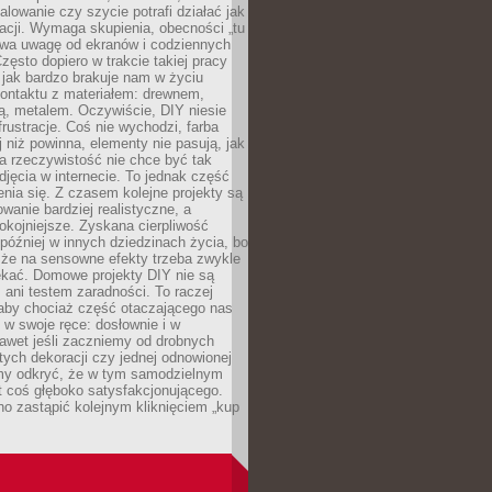
alowanie czy szycie potrafi działać jak
acji. Wymaga skupienia, obecności „tu
rywa uwagę od ekranów i codziennych
zęsto dopiero w trakcie takiej pracy
jak bardzo brakuje nam w życiu
kontaktu z materiałem: drewnem,
bą, metalem. Oczywiście, DIY niesie
frustracje. Coś nie wychodzi, farba
j niż powinna, elementy nie pasują, jak
, a rzeczywistość nie chce być tak
zdjęcia w internecie. To jednak część
nia się. Z czasem kolejne projekty są
owanie bardziej realistyczne, a
okojniejsze. Zyskana cierpliwość
 później w innych dziedzinach życia, bo
 że na sensowne efekty trzeba zwykle
ekać. Domowe projekty DIY nie są
ani testem zaradności. To raczej
 aby chociaż część otaczającego nas
 w swoje ręce: dosłownie i w
awet jeśli zaczniemy od drobnych
tych dekoracji czy jednej odnowionej
my odkryć, że w tym samodzielnym
st coś głęboko satysfakcjonującego.
no zastąpić kolejnym kliknięciem „kup