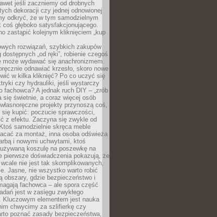
awet jeśli zaczniemy od drobnych
tych dekoracji czy jednej odnowionej
my odkryć, że w tym samodzielnym
st coś głęboko satysfakcjonującego.
no zastąpić kolejnym kliknięciem „kup
owych rozwiązań, szybkich zakupów
ug dostępnych „od ręki”, robienie czegoś
e może wydawać się anachronizmem.
oręcznie odnawiać krzesło, skoro nowe
ić w kilka kliknięć? Po co uczyć się
tryki czy hydrauliki, jeśli wystarczy
o fachowca? A jednak ruch DIY – „zrób
 się świetnie, a coraz więcej osób
własnoręczne projekty przynoszą coś,
 się kupić: poczucie sprawczości,
ć z efektu. Zaczyna się zwykle od
 Ktoś samodzielnie skręca meble
łacać za montaż, inna osoba odświeża
 farbą i nowymi uchwytami, ktoś
ieużywaną koszulę na poszewkę na
e pierwsze doświadczenia pokazują, że
 wcale nie jest tak skomplikowanych,
je. Jasne, nie wszystko warto robić
 obszary, gdzie bezpieczeństwo i
magają fachowca – ale spora część
dań jest w zasięgu zwykłego
. Kluczowym elementem jest nauka
im chwycimy za szlifierkę czy
warto poznać zasady bezpieczeństwa,