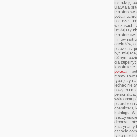
instrukcję ob
ułatwiają pr
majsterkowan
potrafi uchr
nas czas, ne
w czasach, w
łatwiejszy n
majsterkowic
filmów instr
artykułów, g
przez cały p
być miejsce,
różnym pozio
dla zupełny
konstrukcje
poradami
pot
mamy zawsze
typu „czy na
jednak nie t
nowych umie
personalizac
wykonana pó
przerobiona 
charakteru, 
katalogu. W 
rzeczywiście
drobnymi ni
zaczynamy tr
częścią domo
tylko efekt.