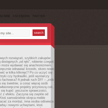
SCRIBE
FACEBOOK
TWITTER
owych rozwiązań, szybkich zakupów
ug dostępnych „od ręki”, robienie czegoś
e może wydawać się anachronizmem.
oręcznie odnawiać krzesło, skoro nowe
ić w kilka kliknięć? Po co uczyć się
tryki czy hydrauliki, jeśli wystarczy
o fachowca? A jednak ruch DIY – „zrób
 się świetnie, a coraz więcej osób
własnoręczne projekty przynoszą coś,
 się kupić: poczucie sprawczości,
ć z efektu. Zaczyna się zwykle od
 Ktoś samodzielnie skręca meble
łacać za montaż, inna osoba odświeża
 farbą i nowymi uchwytami, ktoś