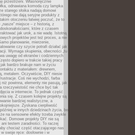
ję przestrzeni. Własnoręcznie
łka, odnawiana komoda czy lampka
ze starego słoika nadają domowi
którego nie dają seryjne produkty z
takim otoczeniu łatwiej poczuć, że to
 „nasze” miejsce – z historią, z
edoskonałościami, które z czasem
aktować jak urok, a nie wadę. Istotną
wych projektów jest też proces, a nie
 Samo planowanie, mierzenie,
alowanie czy szycie potrafi działać jak
acji. Wymaga skupienia, obecności „tu
rywa uwagę od ekranów i codziennych
zęsto dopiero w trakcie takiej pracy
jak bardzo brakuje nam w życiu
kontaktu z materiałem: drewnem,
bą, metalem. Oczywiście, DIY niesie
frustracje. Coś nie wychodzi, farba
j niż powinna, elementy nie pasują, jak
, a rzeczywistość nie chce być tak
zdjęcia w internecie. To jednak część
nia się. Z czasem kolejne projekty są
owanie bardziej realistyczne, a
okojniejsze. Zyskana cierpliwość
 później w innych dziedzinach życia, bo
 że na sensowne efekty trzeba zwykle
ekać. Domowe projekty DIY nie są
ani testem zaradności. To raczej
 aby chociaż część otaczającego nas
 w swoje ręce: dosłownie i w