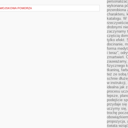
personalizac
wykonana pó
I WOJSKOWA POMORZA
przerobiona 
charakteru, 
katalogu. W 
rzeczywiście
drobnymi ni
zaczynamy tr
częścią domo
tylko efekt.
docinanie, m
forma medyt
i teraz”, od
zmartwień. C
zauważamy, 
fizycznego 
tkaniną, far
też ze sobą 
schnie dłuże
w instrukcji
idealna jak 
procesu ucze
lepsze, plan
podejście sp
przydaje się
uczymy się,
trochę pocz
obowiązkiem 
propozycja,
świata wziąć