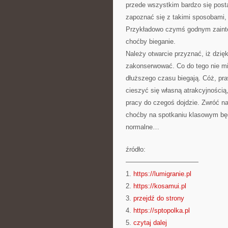
przede wszystkim bardzo się post
zapoznać się z takimi sposobami, 
Przykładowo czymś godnym zainte
choćby bieganie.
Należy otwarcie przyznać, iż dzię
zakonserwować. Co do tego nie mie
dłuższego czasu biegają. Cóż, praw
cieszyć się własną atrakcyjnością
pracy do czegoś dojdzie. Zwróć na
choćby na spotkaniu klasowym będ
normalne…
źródło:
———————————
1.
https://lumigranie.pl
2.
https://kosamui.pl
3.
przejdź do strony
4.
https://sptopolka.pl
5.
czytaj dalej