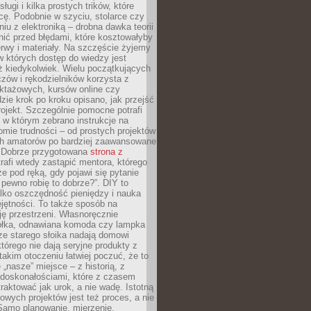
sługi i kilka prostych trików, które
acę. Podobnie w szyciu, stolarce czy
iu z elektroniką – drobna dawka teorii
onić przed błędami, które kosztowałyby
rwy i materiały. Na szczęście żyjemy
 których dostęp do wiedzy jest
iż kiedykolwiek. Wielu początkujących
zów i rękodzielników korzysta z
uktażowych, kursów online czy
dzie krok po kroku opisano, jak przejść
rojekt. Szczególnie pomocne potrafi
 w którym zebrano instrukcje na
mie trudności – od prostych projektów
ch amatorów po bardziej zaawansowane
. Dobrze przygotowana
strona z
rafi wtedy zastąpić mentora, którego
 pod ręką, gdy pojawi się pytanie
 pewno robię to dobrze?”. DIY to
ylko oszczędność pieniędzy i nauka
jętności. To także sposób na
ję przestrzeni. Własnoręcznie
łka, odnawiana komoda czy lampka
ze starego słoika nadają domowi
którego nie dają seryjne produkty z
takim otoczeniu łatwiej poczuć, że to
 „nasze” miejsce – z historią, z
edoskonałościami, które z czasem
aktować jak urok, a nie wadę. Istotną
wych projektów jest też proces, a nie
 Samo planowanie, mierzenie,