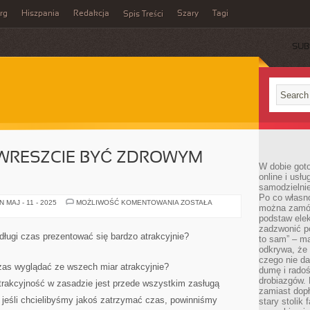
rg
Hiszpania
Redakcja
Szary
Tagi
Spis Treści
SUB
 WRESZCIE BYĆ ZDROWYM
W dobie got
online i usł
samodzielni
Po co własn
CO
 MAJ - 11 - 2025
MOŻLIWOŚĆ KOMENTOWANIA
ZOSTAŁA
można zamów
ZROBIĆ,
ABY
podstaw elek
WRESZCIE
zadzwonić p
BYĆ
 długi czas prezentować się bardzo atrakcyjnie?
to sam” – ma
ZDROWYM
CZŁOWIEKIEM?
odkrywa, że 
czego nie da
czas wyglądać ze wszech miar atrakcyjnie?
dumę i radoś
drobiazgów.
atrakcyjność w zasadzie jest przede wszystkim zasługą
zamiast dop
 jeśli chcielibyśmy jakoś zatrzymać czas, powinniśmy
stary stolik