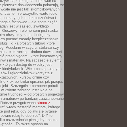
ieużywaną koszulę na poszewkę na
e pierwsze doświadczenia pokazują, że
 wcale nie jest tak skomplikowanych,
je. Jasne, nie wszystko warto robić
 obszary, gdzie bezpieczeństwo i
magają fachowca – ale spora część
dań jest w zasięgu zwykłego
. Kluczowym elementem jest nauka
im chwycimy za szlifierkę czy
warto poznać zasady bezpieczeństwa,
sługi i kilka prostych trików, które
acę. Podobnie w szyciu, stolarce czy
iu z elektroniką – drobna dawka teorii
onić przed błędami, które kosztowałyby
rwy i materiały. Na szczęście żyjemy
 których dostęp do wiedzy jest
iż kiedykolwiek. Wielu początkujących
zów i rękodzielników korzysta z
uktażowych, kursów online czy
dzie krok po kroku opisano, jak przejść
rojekt. Szczególnie pomocne potrafi
 w którym zebrano instrukcje na
mie trudności – od prostych projektów
ch amatorów po bardziej zaawansowane
. Dobrze przygotowana
strona z
rafi wtedy zastąpić mentora, którego
 pod ręką, gdy pojawi się pytanie
 pewno robię to dobrze?”. DIY to
ylko oszczędność pieniędzy i nauka
jętności. To także sposób na