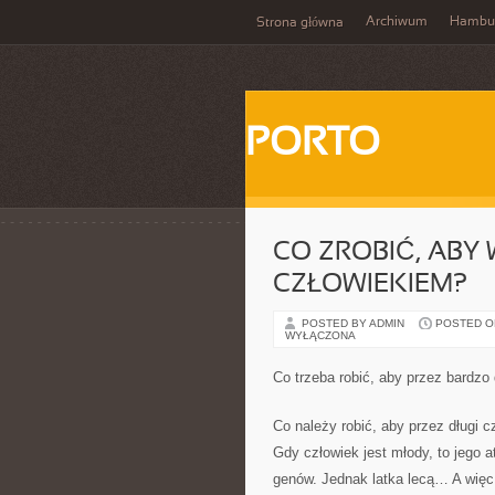
Archiwum
Hambu
Strona główna
PORTO
CO ZROBIĆ, ABY
CZŁOWIEKIEM?
POSTED BY ADMIN
POSTED ON
WYŁĄCZONA
Co trzeba robić, aby przez bardzo
Co należy robić, aby przez długi 
Gdy człowiek jest młody, to jego 
genów. Jednak latka lecą… A więc