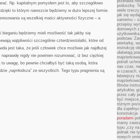
przerabia n
arać. Np. kapitalnym pomysłem jest to, aby szczegółowo
poduszkę. T
wiele rzeczy
dzięki to którym nareszcie będziemy w dużo lepszej formie.
jak się wyda
resowania są wszelkiej maści aktywności fizyczne – a
samemu – są
przepisy wy
domowych za
ki bieganiu będziemy mieli możliwość tak jakby się
użytkownika
podstaw. Zan
wają wątpliwości szczególnie czterdziestolatki, które od
wiertarkę, 
instrukcję ob
da jest taka, że jeśli człowiek chce możliwie jak najdłużej
ułatwiają pr
, naprawdę nigdy nie powinien rozumować, iż bez ciężkiej
majsterkowan
potrafi uchr
 to uwagę, bo pewnie chciałbyś być taką osobą, która
nas czas, ne
zie „najmłodsza” ze wszystkich. Tego typu pragnienia są
w czasach, w
łatwiejszy n
majsterkowic
filmów instr
artykułów, g
przez cały p
być miejsce,
różnym pozio
dla zupełny
konstrukcje
poradami
pot
mamy zawsze
typu „czy na
jednak nie t
nowych umie