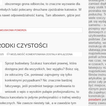
drobiazgów.
zamiast dop
obszernego grona odbiorców, to znaczne wyzwanie dla
stary stolik
a młodych ludzi polecamy dmuchane zjeżdzalnie katowice. W
przerabia n
poduszkę. T
a nawet odpowiedzialność karną. Tam albowiem, gdzie jest
wiele rzeczy
jak się wyda
samemu – są
przepisy wy
I WOJSKOWA POMORZA
domowych za
użytkownika
podstaw. Zan
wiertarkę, 
ODKI CZYSTOŚCI
instrukcję ob
ułatwiają pr
majsterkowan
EKOLOGICZNE
2025
MOŻLIWOŚĆ KOMENTOWANIA
ZOSTAŁA WYŁĄCZONA
potrafi uchr
ŚRODKI
CZYSTOŚCI
nas czas, ne
Sprzęt budowlany Szukasz kancelarii prawnej, która
w czasach, w
łatwiejszy n
dostępna jest dla wszystkich, bez wyjątku? Boisz się,
majsterkowic
że odrzucimy Cie, ponieważ zajmujemy się tylko
filmów instr
artykułów, g
konkretnymi przypadkami? Nic znacznie bardziej
przez cały p
być miejsce,
fałszywego, jeśli przedmiot twojego zamiłowania to
różnym pozio
wniosek o wpis o wysokim pułapie profesjonalizmu, to
dla zupełny
konstrukcje
 Nasza kancelaria to jedynie profesjonaliści o trafnej wiedzy
poradami
pot
społecznych. Nie zawsze niestety tak, a w zawodzie tym
mamy zawsze