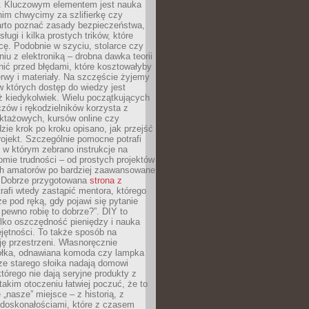
. Kluczowym elementem jest nauka
im chwycimy za szlifierkę czy
warto poznać zasady bezpieczeństwa,
sługi i kilka prostych trików, które
acę. Podobnie w szyciu, stolarce czy
iu z elektroniką – drobna dawka teorii
onić przed błędami, które kosztowałyby
rwy i materiały. Na szczęście żyjemy
 których dostęp do wiedzy jest
iż kiedykolwiek. Wielu początkujących
zów i rękodzielników korzysta z
uktażowych, kursów online czy
dzie krok po kroku opisano, jak przejść
rojekt. Szczególnie pomocne potrafi
 w którym zebrano instrukcje na
mie trudności – od prostych projektów
ch amatorów po bardziej zaawansowane
. Dobrze przygotowana
strona z
rafi wtedy zastąpić mentora, którego
 pod ręką, gdy pojawi się pytanie
 pewno robię to dobrze?”. DIY to
ylko oszczędność pieniędzy i nauka
jętności. To także sposób na
ję przestrzeni. Własnoręcznie
łka, odnawiana komoda czy lampka
ze starego słoika nadają domowi
którego nie dają seryjne produkty z
takim otoczeniu łatwiej poczuć, że to
 „nasze” miejsce – z historią, z
edoskonałościami, które z czasem