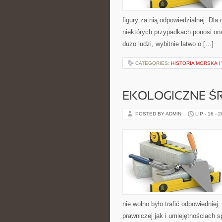
figury za nią odpowiedzialnej. Dl
niektórych przypadkach ponosi on
dużo ludzi, wybitnie łatwo o […]
CATEGORIES:
HISTORIA MORSKA 
EKOLOGICZNE ŚR
POSTED BY ADMIN
LIP - 16 - 
nie wolno było trafić odpowiedniej.
prawniczej jak i umiejętnościach 