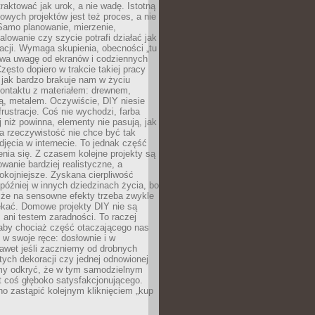
aktować jak urok, a nie wadę. Istotną
wych projektów jest też proces, a nie
 Samo planowanie, mierzenie,
alowanie czy szycie potrafi działać jak
acji. Wymaga skupienia, obecności „tu
rywa uwagę od ekranów i codziennych
zęsto dopiero w trakcie takiej pracy
jak bardzo brakuje nam w życiu
kontaktu z materiałem: drewnem,
bą, metalem. Oczywiście, DIY niesie
frustracje. Coś nie wychodzi, farba
j niż powinna, elementy nie pasują, jak
, a rzeczywistość nie chce być tak
zdjęcia w internecie. To jednak część
nia się. Z czasem kolejne projekty są
owanie bardziej realistyczne, a
okojniejsze. Zyskana cierpliwość
 później w innych dziedzinach życia, bo
 że na sensowne efekty trzeba zwykle
ekać. Domowe projekty DIY nie są
ani testem zaradności. To raczej
 aby chociaż część otaczającego nas
 w swoje ręce: dosłownie i w
awet jeśli zaczniemy od drobnych
tych dekoracji czy jednej odnowionej
my odkryć, że w tym samodzielnym
st coś głęboko satysfakcjonującego.
no zastąpić kolejnym kliknięciem „kup