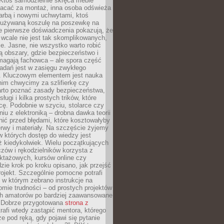
 Ktoś samodzielnie skręca meble
łacać za montaż, inna osoba odświeża
 farbą i nowymi uchwytami, ktoś
ieużywaną koszulę na poszewkę na
e pierwsze doświadczenia pokazują, że
 wcale nie jest tak skomplikowanych,
je. Jasne, nie wszystko warto robić
 obszary, gdzie bezpieczeństwo i
magają fachowca – ale spora część
dań jest w zasięgu zwykłego
. Kluczowym elementem jest nauka
im chwycimy za szlifierkę czy
warto poznać zasady bezpieczeństwa,
sługi i kilka prostych trików, które
acę. Podobnie w szyciu, stolarce czy
iu z elektroniką – drobna dawka teorii
onić przed błędami, które kosztowałyby
rwy i materiały. Na szczęście żyjemy
 których dostęp do wiedzy jest
iż kiedykolwiek. Wielu początkujących
zów i rękodzielników korzysta z
uktażowych, kursów online czy
dzie krok po kroku opisano, jak przejść
rojekt. Szczególnie pomocne potrafi
 w którym zebrano instrukcje na
mie trudności – od prostych projektów
ch amatorów po bardziej zaawansowane
. Dobrze przygotowana
strona z
rafi wtedy zastąpić mentora, którego
 pod ręką, gdy pojawi się pytanie