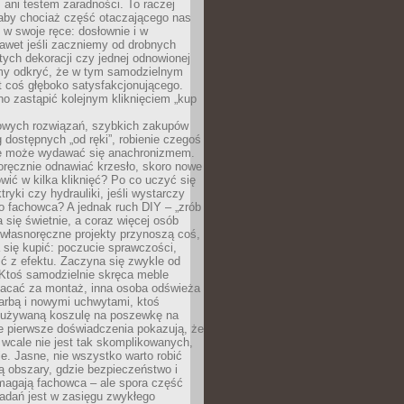
ani testem zaradności. To raczej
 aby chociaż część otaczającego nas
 w swoje ręce: dosłownie i w
awet jeśli zaczniemy od drobnych
tych dekoracji czy jednej odnowionej
my odkryć, że w tym samodzielnym
st coś głęboko satysfakcjonującego.
no zastąpić kolejnym kliknięciem „kup
owych rozwiązań, szybkich zakupów
ug dostępnych „od ręki”, robienie czegoś
e może wydawać się anachronizmem.
oręcznie odnawiać krzesło, skoro nowe
ić w kilka kliknięć? Po co uczyć się
tryki czy hydrauliki, jeśli wystarczy
o fachowca? A jednak ruch DIY – „zrób
 się świetnie, a coraz więcej osób
własnoręczne projekty przynoszą coś,
 się kupić: poczucie sprawczości,
ć z efektu. Zaczyna się zwykle od
 Ktoś samodzielnie skręca meble
łacać za montaż, inna osoba odświeża
 farbą i nowymi uchwytami, ktoś
ieużywaną koszulę na poszewkę na
e pierwsze doświadczenia pokazują, że
 wcale nie jest tak skomplikowanych,
je. Jasne, nie wszystko warto robić
 obszary, gdzie bezpieczeństwo i
magają fachowca – ale spora część
dań jest w zasięgu zwykłego