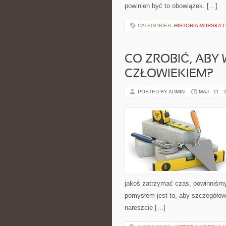
powinien być to obowiązek. […]
CATEGORIES:
HISTORIA MORSKA 
CO ZROBIĆ, ABY
CZŁOWIEKIEM?
POSTED BY ADMIN
MAJ - 11 - 
jakoś zatrzymać czas, powinniśmy
pomysłem jest to, aby szczegółow
nareszcie […]