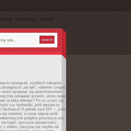
SCRIBE
FACEBOOK
TWITTER
owych rozwiązań, szybkich zakupów
ug dostępnych „od ręki”, robienie czegoś
e może wydawać się anachronizmem.
oręcznie odnawiać krzesło, skoro nowe
ić w kilka kliknięć? Po co uczyć się
tryki czy hydrauliki, jeśli wystarczy
o fachowca? A jednak ruch DIY – „zrób
 się świetnie, a coraz więcej osób
własnoręczne projekty przynoszą coś,
 się kupić: poczucie sprawczości,
ć z efektu. Zaczyna się zwykle od