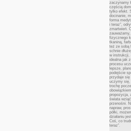
zaczynamy tr
częścią domo
tylko efekt.
docinanie, m
forma medyt
i teraz”, od
zmartwień. C
zauważamy, 
fizycznego 
tkaniną, far
też ze sobą 
schnie dłuże
w instrukcji
idealna jak 
procesu ucze
lepsze, plan
podejście sp
przydaje się
uczymy się,
trochę pocz
obowiązkiem 
propozycja,
świata wziąć
przenośni. N
napraw, pros
półki, może
działaniu je
Coś, co trud
teraz”.