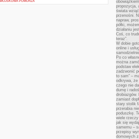
I WOJSKOWA POMORZA
obowiązkiem 
propozycja,
świata wziąć
przenośni. N
napraw, pros
półki, może
działaniu je
Coś, co trud
teraz”.
W dobie got
online i usł
samodzielni
Po co własn
można zamów
podstaw elek
zadzwonić p
to sam” – ma
odkrywa, że 
czego nie da
dumę i radoś
drobiazgów.
zamiast dop
stary stolik
przerabia n
poduszkę. T
wiele rzeczy
jak się wyda
samemu – są
przepisy wy
domowych za