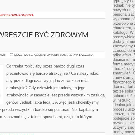
typu „czy na
jednak nie t
nowych umie
personalizac
I WOJSKOWA POMORZA
wykonana pó
przerobiona 
charakteru, 
katalogu. W 
 WRESZCIE BYĆ ZDROWYM
rzeczywiście
drobnymi ni
zaczynamy tr
częścią domo
CO
tylko efekt.
2025
MOŻLIWOŚĆ KOMENTOWANIA
ZOSTAŁA WYŁĄCZONA
ZROBIĆ,
docinanie, m
ABY
forma medyt
WRESZCIE
Co trzeba robić, aby przez bardzo długi czas
BYĆ
i teraz”, od
ZDROWYM
zmartwień. C
prezentować się bardzo atrakcyjnie? Co należy robić,
CZŁOWIEKIEM?
zauważamy, 
aby przez długi czas wyglądać ze wszech miar
fizycznego 
tkaniną, far
atrakcyjnie? Gdy człowiek jest młody, to jego
też ze sobą 
atrakcyjność w zasadzie jest przede wszystkim zasługą
schnie dłuże
w instrukcji
genów. Jednak latka lecą… A więc jeśli chcielibyśmy
idealna jak 
procesu ucze
 przede wszystkim bardzo się postarać. Np. kapitalnym
lepsze, plan
o zapoznać się z takimi sposobami, dzięki to którym
podejście sp
przydaje się
uczymy się,
trochę pocz