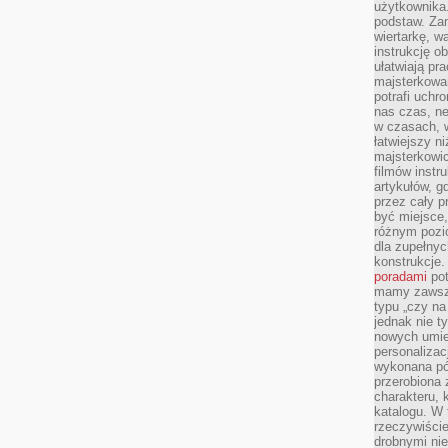
użytkownika
podstaw. Zan
wiertarkę, 
instrukcję ob
ułatwiają pr
majsterkowan
potrafi uchr
nas czas, ne
w czasach, w
łatwiejszy n
majsterkowic
filmów instr
artykułów, g
przez cały p
być miejsce,
różnym pozio
dla zupełny
konstrukcje
poradami
pot
mamy zawsze
typu „czy na
jednak nie t
nowych umie
personalizac
wykonana pó
przerobiona 
charakteru, 
katalogu. W 
rzeczywiście
drobnymi ni