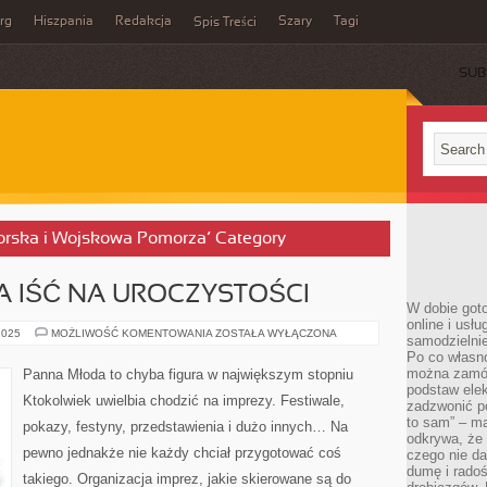
rg
Hiszpania
Redakcja
Szary
Tagi
Spis Treści
SUB
 Morska i Wojskowa Pomorza’ Category
 IŚĆ NA UROCZYSTOŚCI
W dobie got
online i usł
KAŻDY
2025
MOŻLIWOŚĆ KOMENTOWANIA
ZOSTAŁA WYŁĄCZONA
samodzielni
UBÓSTWIA
Po co własn
IŚĆ
NA
można zamów
Panna Młoda to chyba figura w największym stopniu
UROCZYSTOŚCI
podstaw elek
Ktokolwiek uwielbia chodzić na imprezy. Festiwale,
zadzwonić p
to sam” – ma
pokazy, festyny, przedstawienia i dużo innych… Na
odkrywa, że 
pewno jednakże nie każdy chciał przygotować coś
czego nie da
dumę i radoś
takiego. Organizacja imprez, jakie skierowane są do