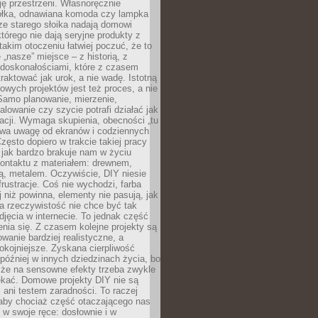
ję przestrzeni. Własnoręcznie
łka, odnawiana komoda czy lampka
ze starego słoika nadają domowi
którego nie dają seryjne produkty z
takim otoczeniu łatwiej poczuć, że to
 „nasze” miejsce – z historią, z
edoskonałościami, które z czasem
aktować jak urok, a nie wadę. Istotną
wych projektów jest też proces, a nie
 Samo planowanie, mierzenie,
alowanie czy szycie potrafi działać jak
acji. Wymaga skupienia, obecności „tu
rywa uwagę od ekranów i codziennych
zęsto dopiero w trakcie takiej pracy
jak bardzo brakuje nam w życiu
kontaktu z materiałem: drewnem,
bą, metalem. Oczywiście, DIY niesie
frustracje. Coś nie wychodzi, farba
j niż powinna, elementy nie pasują, jak
, a rzeczywistość nie chce być tak
zdjęcia w internecie. To jednak część
nia się. Z czasem kolejne projekty są
owanie bardziej realistyczne, a
okojniejsze. Zyskana cierpliwość
 później w innych dziedzinach życia, bo
 że na sensowne efekty trzeba zwykle
ekać. Domowe projekty DIY nie są
ani testem zaradności. To raczej
 aby chociaż część otaczającego nas
 w swoje ręce: dosłownie i w