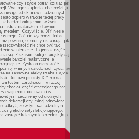
alowanie czy szycie potrafi działać jak
acji. Wymaga skupienia, obecności „tu
rywa uwagę od ekranów i codziennych
zęsto dopiero w trakcie takiej pracy
jak bardzo brakuje nam w życiu
kontaktu z materiałem: drewnem,
bą, metalem. Oczywiście, DIY niesie
frustracje. Coś nie wychodzi, farba
j niż powinna, elementy nie pasują, jak
, a rzeczywistość nie chce być tak
zdjęcia w internecie. To jednak część
nia się. Z czasem kolejne projekty są
owanie bardziej realistyczne, a
okojniejsze. Zyskana cierpliwość
 później w innych dziedzinach życia, bo
 że na sensowne efekty trzeba zwykle
ekać. Domowe projekty DIY nie są
ani testem zaradności. To raczej
 aby chociaż część otaczającego nas
 w swoje ręce: dosłownie i w
awet jeśli zaczniemy od drobnych
tych dekoracji czy jednej odnowionej
my odkryć, że w tym samodzielnym
st coś głęboko satysfakcjonującego.
no zastąpić kolejnym kliknięciem „kup