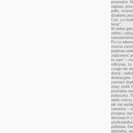
przenośni. N
napraw, pros
półki, może
działaniu je
Coś, co trud
teraz”.
W dobie got
online i usł
samodzielni
Po co własn
można zamów
podstaw elek
zadzwonić p
to sam” – ma
odkrywa, że 
czego nie da
dumę i radoś
drobiazgów.
zamiast dop
stary stolik
przerabia n
poduszkę. T
wiele rzeczy
jak się wyda
samemu – są
przepisy wy
domowych za
użytkownika
podstaw. Zan
wiertarkę, 