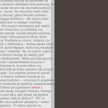
ieużywaną koszulę na poszewkę na
e pierwsze doświadczenia pokazują, że
 wcale nie jest tak skomplikowanych,
je. Jasne, nie wszystko warto robić
 obszary, gdzie bezpieczeństwo i
magają fachowca – ale spora część
dań jest w zasięgu zwykłego
. Kluczowym elementem jest nauka
im chwycimy za szlifierkę czy
warto poznać zasady bezpieczeństwa,
sługi i kilka prostych trików, które
acę. Podobnie w szyciu, stolarce czy
iu z elektroniką – drobna dawka teorii
onić przed błędami, które kosztowałyby
rwy i materiały. Na szczęście żyjemy
 których dostęp do wiedzy jest
iż kiedykolwiek. Wielu początkujących
zów i rękodzielników korzysta z
uktażowych, kursów online czy
dzie krok po kroku opisano, jak przejść
rojekt. Szczególnie pomocne potrafi
 w którym zebrano instrukcje na
mie trudności – od prostych projektów
ch amatorów po bardziej zaawansowane
. Dobrze przygotowana
strona z
rafi wtedy zastąpić mentora, którego
 pod ręką, gdy pojawi się pytanie
 pewno robię to dobrze?”. DIY to
ylko oszczędność pieniędzy i nauka
jętności. To także sposób na