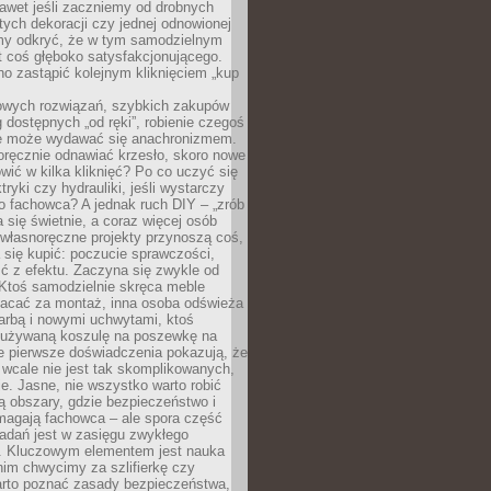
awet jeśli zaczniemy od drobnych
tych dekoracji czy jednej odnowionej
my odkryć, że w tym samodzielnym
st coś głęboko satysfakcjonującego.
no zastąpić kolejnym kliknięciem „kup
owych rozwiązań, szybkich zakupów
ug dostępnych „od ręki”, robienie czegoś
e może wydawać się anachronizmem.
oręcznie odnawiać krzesło, skoro nowe
ić w kilka kliknięć? Po co uczyć się
tryki czy hydrauliki, jeśli wystarczy
o fachowca? A jednak ruch DIY – „zrób
 się świetnie, a coraz więcej osób
własnoręczne projekty przynoszą coś,
 się kupić: poczucie sprawczości,
ć z efektu. Zaczyna się zwykle od
 Ktoś samodzielnie skręca meble
łacać za montaż, inna osoba odświeża
 farbą i nowymi uchwytami, ktoś
ieużywaną koszulę na poszewkę na
e pierwsze doświadczenia pokazują, że
 wcale nie jest tak skomplikowanych,
je. Jasne, nie wszystko warto robić
 obszary, gdzie bezpieczeństwo i
magają fachowca – ale spora część
dań jest w zasięgu zwykłego
. Kluczowym elementem jest nauka
im chwycimy za szlifierkę czy
warto poznać zasady bezpieczeństwa,