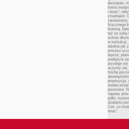
docinanie, m
forma medyt
i teraz”, od
zmartwień. C
zauważamy, 
fizycznego 
tkaniną, far
też ze sobą 
schnie dłuże
w instrukcji
idealna jak 
procesu ucze
lepsze, plan
podejście sp
przydaje się
uczymy się,
trochę pocz
obowiązkiem 
propozycja,
świata wziąć
przenośni. N
napraw, pros
półki, może
działaniu je
Coś, co trud
teraz”.