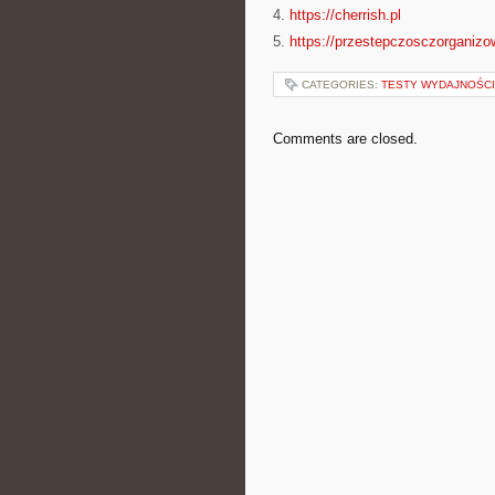
4.
https://cherrish.pl
5.
https://przestepczosczorganizo
CATEGORIES:
TESTY WYDAJNOŚCI
Comments are closed.