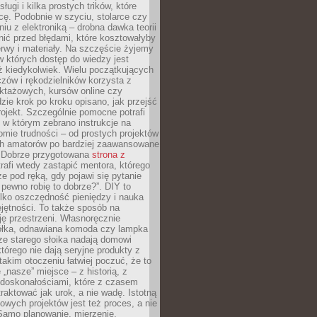
sługi i kilka prostych trików, które
acę. Podobnie w szyciu, stolarce czy
iu z elektroniką – drobna dawka teorii
onić przed błędami, które kosztowałyby
rwy i materiały. Na szczęście żyjemy
 których dostęp do wiedzy jest
iż kiedykolwiek. Wielu początkujących
zów i rękodzielników korzysta z
uktażowych, kursów online czy
dzie krok po kroku opisano, jak przejść
rojekt. Szczególnie pomocne potrafi
 w którym zebrano instrukcje na
mie trudności – od prostych projektów
ch amatorów po bardziej zaawansowane
. Dobrze przygotowana
strona z
rafi wtedy zastąpić mentora, którego
 pod ręką, gdy pojawi się pytanie
 pewno robię to dobrze?”. DIY to
ylko oszczędność pieniędzy i nauka
jętności. To także sposób na
ję przestrzeni. Własnoręcznie
łka, odnawiana komoda czy lampka
ze starego słoika nadają domowi
którego nie dają seryjne produkty z
takim otoczeniu łatwiej poczuć, że to
 „nasze” miejsce – z historią, z
edoskonałościami, które z czasem
aktować jak urok, a nie wadę. Istotną
wych projektów jest też proces, a nie
 Samo planowanie, mierzenie,