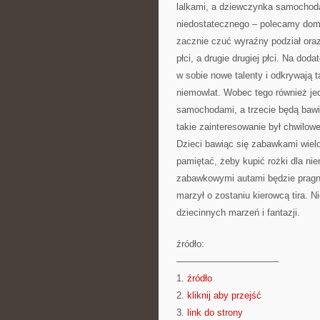
lalkami, a dziewczynka samochodam
niedostatecznego – polecamy dome
zacznie czuć wyraźny podział oraz
płci, a drugie drugiej płci. Na dod
w sobie nowe talenty i odkrywają 
niemowlat. Wobec tego również jed
samochodami, a trzecie będą bawi
takie zainteresowanie był chwilow
Dzieci bawiąc się zabawkami wielo
pamiętać, żeby kupić rożki dla nie
zabawkowymi autami będzie pragną
marzył o zostaniu kierowcą tira. 
dziecinnych marzeń i fantazji.
źródło:
———————————
1.
źródło
2.
kliknij aby przejść
3.
link do strony