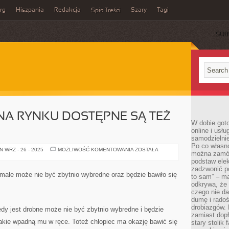
rg
Hiszpania
Redakcja
Szary
Tagi
Spis Treści
SUB
NA RYNKU DOSTĘPNE SĄ TEŻ
W dobie got
online i usł
samodzielni
Po co własn
BEZSPRZECZNIE
 WRZ - 26 - 2025
MOŻLIWOŚĆ KOMENTOWANIA
ZOSTAŁA
można zamów
NA
RYNKU
podstaw elek
DOSTĘPNE
zadzwonić p
SĄ
 małe może nie być zbytnio wybredne oraz będzie bawiło się
to sam” – ma
TEŻ
DUŻE
odkrywa, że 
czego nie da
dumę i radoś
drobiazgów.
iedy jest drobne może nie być zbytnio wybredne i będzie
zamiast dop
akie wpadną mu w ręce. Toteż chłopiec ma okazję bawić się
stary stolik