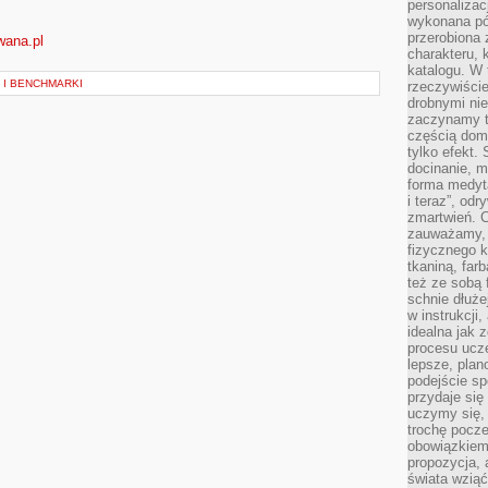
personalizac
wykonana pó
przerobiona 
wana.pl
charakteru, 
katalogu. W 
 I BENCHMARKI
rzeczywiście
drobnymi ni
zaczynamy tr
częścią domo
tylko efekt.
docinanie, m
forma medyt
i teraz”, od
zmartwień. C
zauważamy, 
fizycznego 
tkaniną, far
też ze sobą 
schnie dłuże
w instrukcji
idealna jak 
procesu ucze
lepsze, plan
podejście sp
przydaje się
uczymy się,
trochę pocz
obowiązkiem 
propozycja,
świata wziąć