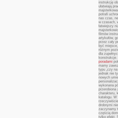
instrukcję ob
ułatwiają pr
majsterkowan
potrafi uchr
nas czas, ne
w czasach, w
łatwiejszy n
majsterkowic
filmów instr
artykułów, g
przez cały p
być miejsce,
różnym pozio
dla zupełny
konstrukcje
poradami
pot
mamy zawsze
typu „czy na
jednak nie t
nowych umie
personalizac
wykonana pó
przerobiona 
charakteru, 
katalogu. W 
rzeczywiście
drobnymi ni
zaczynamy tr
częścią domo
tylko efekt.