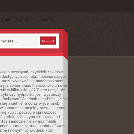
SCRIBE
FACEBOOK
TWITTER
owych rozwiązań, szybkich zakupów
ug dostępnych „od ręki”, robienie czegoś
e może wydawać się anachronizmem.
oręcznie odnawiać krzesło, skoro nowe
ić w kilka kliknięć? Po co uczyć się
tryki czy hydrauliki, jeśli wystarczy
o fachowca? A jednak ruch DIY – „zrób
 się świetnie, a coraz więcej osób
własnoręczne projekty przynoszą coś,
 się kupić: poczucie sprawczości,
ć z efektu. Zaczyna się zwykle od
 Ktoś samodzielnie skręca meble
łacać za montaż, inna osoba odświeża
 farbą i nowymi uchwytami, ktoś