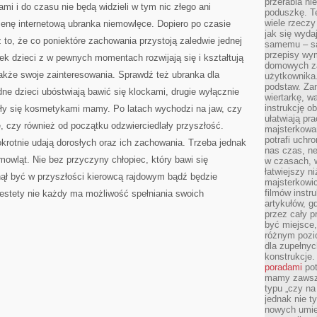
przerabia n
i i do czasu nie będą widzieli w tym nic złego ani
poduszkę. T
wiele rzeczy
nę internetową ubranka niemowlęce. Dopiero po czasie
jak się wyda
 to, że co poniektóre zachowania przystoją zaledwie jednej
samemu – są
przepisy wy
atek dzieci z w pewnych momentach rozwijają się i kształtują
domowych za
także swoje zainteresowania. Sprawdź też ubranka dla
użytkownika
podstaw. Zan
ne dzieci ubóstwiają bawić się klockami, drugie wyłącznie
wiertarkę, 
instrukcję ob
ły się kosmetykami mamy. Po latach wychodzi na jaw, czy
ułatwiają pr
e, czy również od początku odzwierciedlały przyszłość.
majsterkowan
potrafi uchr
krotnie udają dorosłych oraz ich zachowania. Trzeba jednak
nas czas, ne
mowląt. Nie bez przyczyny chłopiec, który bawi się
w czasach, w
łatwiejszy n
ł być w przyszłości kierowcą rajdowym bądź będzie
majsterkowic
filmów instr
Niestety nie każdy ma możliwość spełniania swoich
artykułów, g
przez cały p
być miejsce,
różnym pozio
dla zupełny
konstrukcje
poradami
pot
mamy zawsze
typu „czy na
jednak nie t
nowych umie