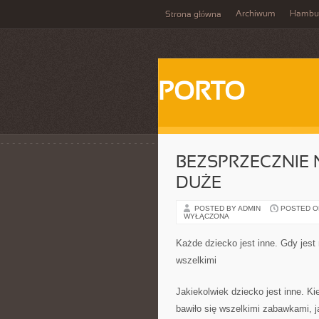
Archiwum
Hambu
Strona główna
PORTO
BEZSPRZECZNIE 
DUŻE
POSTED BY ADMIN
POSTED ON
WYŁĄCZONA
Każde dziecko jest inne. Gdy jest
wszelkimi
Jakiekolwiek dziecko jest inne. K
bawiło się wszelkimi zabawkami, j