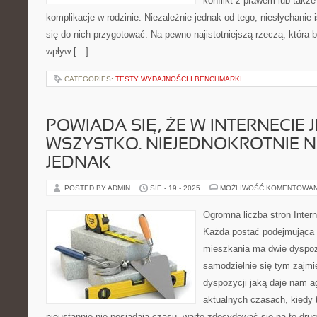
konflikt z prawem lub takż
komplikacje w rodzinie. Niezależnie jednak od tego, niesłychanie i
się do nich przygotować. Na pewno najistotniejszą rzeczą, która 
wpływ […]
CATEGORIES:
TESTY WYDAJNOŚCI I BENCHMARKI
POWIADA SIĘ, ŻE W INTERNECIE 
WSZYSTKO. NIEJEDNOKROTNIE N
JEDNAK
POSTED BY ADMIN
SIE - 19 - 2025
MOŻLIWOŚĆ KOMENTOWA
Ogromna liczba stron Inter
Każda postać podejmująca
mieszkania ma dwie dyspoz
samodzielnie się tym zajmi
dyspozycji jaką daje nam 
aktualnych czasach, kiedy t
nieustannie nie posiadają czasu, warto zdecydować się na to drugi