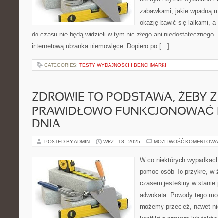
zabawkami, jakie wpadną m
okazję bawić się lalkami, 
do czasu nie będą widzieli w tym nic złego ani niedostateczneg
internetową ubranka niemowlęce. Dopiero po […]
CATEGORIES:
TESTY WYDAJNOŚCI I BENCHMARKI
ZDROWIE TO PODSTAWA, ŻEBY 
PRAWIDŁOWO FUNKCJONOWAĆ
DNIA
POSTED BY ADMIN
WRZ - 18 - 2025
MOŻLIWOŚĆ KOMENTOWA
W co niektórych wypadkach 
pomoc osób To przykre, w ż
czasem jesteśmy w stanie
adwokata. Powody tego mo
możemy przecież, nawet ni