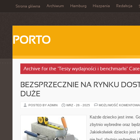
Archiwum
Hamburg
Hiszpania
Redakcja
Strona główna
PORTO
Archive for the ‘Testy wydajności i benchmarki’ Cat
BEZSPRZECZNIE NA RYNKU DOST
DUŻE
POSTED BY ADMIN
WRZ - 26 - 2025
MOŻLIWOŚĆ KOMENTOWA
Każde dziecko jest inne. G
zbytnio wybredne oraz będz
Jakiekolwiek dziecko jest i
nie być zbytnio wybredne i 