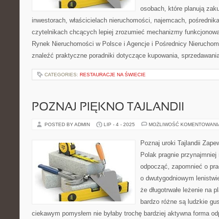
osobach, które planują zak
inwestorach, właścicielach nieruchomości, najemcach, pośrednik
czytelnikach chcących lepiej zrozumieć mechanizmy funkcjonowa
Rynek Nieruchomości w Polsce i Agencje i Pośrednicy Nieruchom
znaleźć praktyczne poradniki dotyczące kupowania, sprzedawani
CATEGORIES:
RESTAURACJE NA ŚWIECIE
POZNAJ PIĘKNO TAJLANDII
POSTED BY ADMIN
LIP - 4 - 2025
MOŻLIWOŚĆ KOMENTOWAN
Poznaj uroki Tajlandii Zap
Polak pragnie przynajmniej 
odpocząć, zapomnieć o pra
o dwutygodniowym lenistwie,
że długotrwałe leżenie na p
bardzo różne są ludzkie gu
ciekawym pomysłem nie byłaby trochę bardziej aktywna forma 