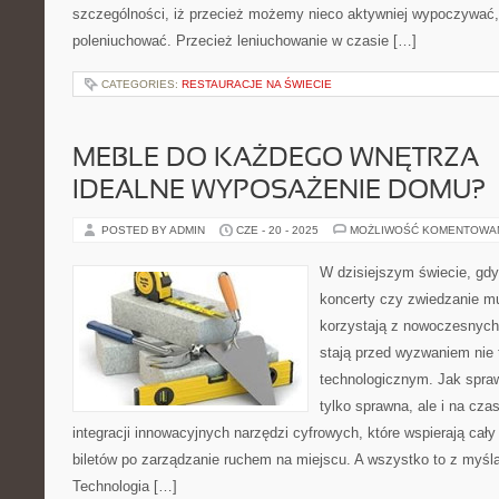
szczególności, iż przecież możemy nieco aktywniej wypoczywać, 
poleniuchować. Przecież leniuchowanie w czasie […]
CATEGORIES:
RESTAURACJE NA ŚWIECIE
MEBLE DO KAŻDEGO WNĘTRZA –
IDEALNE WYPOSAŻENIE DOMU?
POSTED BY ADMIN
CZE - 20 - 2025
MOŻLIWOŚĆ KOMENTOWA
W dzisiejszym świecie, gdy
koncerty czy zwiedzanie m
korzystają z nowoczesnych 
stają przed wyzwaniem nie t
technologicznym. Jak sprawi
tylko sprawna, ale i na cz
integracji innowacyjnych narzędzi cyfrowych, które wspierają cał
biletów po zarządzanie ruchem na miejscu. A wszystko to z myślą
Technologia […]