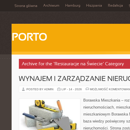
Archiwum
Hamburg
Hiszpania
Redakcja
Strona główna
PORTO
Archive for the ‘Restauracje na Świecie’ Category
WYNAJEM I ZARZĄDZANIE NIER
POSTED BY ADMIN
LIP - 14 - 2026
MOŻLIWOŚĆ KOMENTOWAN
Borawska Mieszkania – roz
nieruchomościach, mieszka
mieszkaniowym Borawska M
baza wiedzy poświęcony sz
nieruchomości. Strona zost