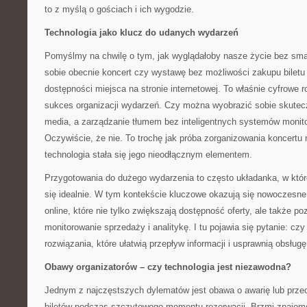
to z myślą o gościach i ich wygodzie.
Technologia jako klucz do udanych wydarzeń
Pomyślmy na chwilę o tym, jak wyglądałoby nasze życie bez sma
sobie obecnie koncert czy wystawę bez możliwości zakupu biletu
dostępności miejsca na stronie internetowej. To właśnie cyfrowe r
sukces organizacji wydarzeń. Czy można wyobrazić sobie skutec
media, a zarządzanie tłumem bez inteligentnych systemów monitor
Oczywiście, że nie. To trochę jak próba zorganizowania koncertu
technologia stała się jego nieodłącznym elementem.
Przygotowania do dużego wydarzenia to często układanka, w któr
się idealnie. W tym kontekście kluczowe okazują się nowoczesn
online, które nie tylko zwiększają dostępność oferty, ale także p
monitorowanie sprzedaży i analitykę. I tu pojawia się pytanie: cz
rozwiązania, które ułatwią przepływ informacji i usprawnią obsługę
Obawy organizatorów – czy technologia jest niezawodna?
Jednym z najczęstszych dylematów jest obawa o awarię lub prze
biletów podczas szczytowego momentu rezerwacji. Brzmi znajomo