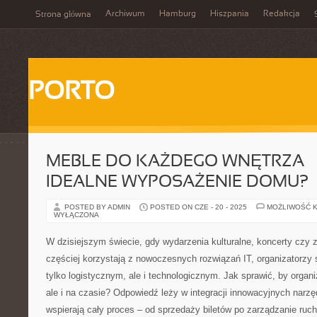
Archiwum
Hamburg
Hiszpania
Redakcja
Strona główna
PORTO
MEBLE DO KAŻDEGO WNĘTRZA –
IDEALNE WYPOSAŻENIE DOMU?
POSTED BY ADMIN
POSTED ON CZE - 20 - 2025
MOŻLIWOŚĆ 
WYŁĄCZONA
W dzisiejszym świecie, gdy wydarzenia kulturalne, koncerty czy
częściej korzystają z nowoczesnych rozwiązań IT, organizatorzy
tylko logistycznym, ale i technologicznym. Jak sprawić, by organi
ale i na czasie? Odpowiedź leży w integracji innowacyjnych narzę
wspierają cały proces – od sprzedaży biletów po zarządzanie ru