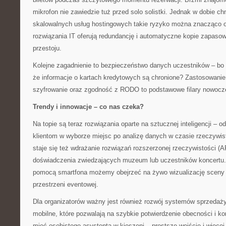
mikrofon nie zawiedzie tuż przed solo solistki. Jednak w dobie ch
skalowalnych usług hostingowych takie ryzyko można znacząco o
rozwiązania IT oferują redundancję i automatyczne kopie zapasow
przestoju.
Kolejne zagadnienie to bezpieczeństwo danych uczestników – bo 
że informacje o kartach kredytowych są chronione? Zastosowanie
szyfrowanie oraz zgodność z RODO to podstawowe filary nowoczes
Trendy i innowacje – co nas czeka?
Na topie są teraz rozwiązania oparte na sztucznej inteligencji –
klientom w wyborze miejsc po analizę danych w czasie rzeczywis
staje się też wdrażanie rozwiązań rozszerzonej rzeczywistości (
doświadczenia zwiedzających muzeum lub uczestników koncertu
pomocą smartfona możemy obejrzeć na żywo wizualizację sceny 
przestrzeni eventowej.
Dla organizatorów ważny jest również rozwój systemów sprzedaży 
mobilne, które pozwalają na szybkie potwierdzenie obecności i kon
mieć osobistego asystenta w kieszeni – prostsze wejście i więcej