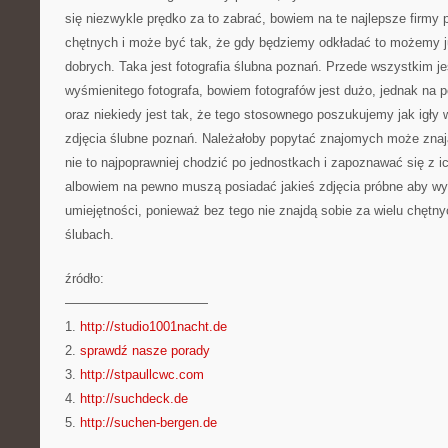
się niezwykle prędko za to zabrać, bowiem na te najlepsze firmy 
chętnych i może być tak, że gdy będziemy odkładać to możemy już
dobrych. Taka jest fotografia ślubna poznań. Przede wszystkim j
wyśmienitego fotografa, bowiem fotografów jest dużo, jednak na
oraz niekiedy jest tak, że tego stosownego poszukujemy jak igły 
zdjęcia ślubne poznań. Należałoby popytać znajomych może znają t
nie to najpoprawniej chodzić po jednostkach i zapoznawać się z i
albowiem na pewno muszą posiadać jakieś zdjęcia próbne aby w
umiejętności, ponieważ bez tego nie znajdą sobie za wielu chętnyc
ślubach.
źródło:
———————————
1.
http://studio1001nacht.de
2.
sprawdź nasze porady
3.
http://stpaullcwc.com
4.
http://suchdeck.de
5.
http://suchen-bergen.de