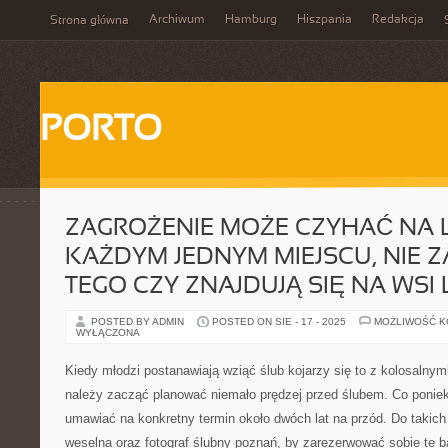
Archiwum
Hamburg
Hiszpania
Redakcja
Strona główna
PORTO
ZAGROŻENIE MOŻE CZYHAĆ NA 
KAŻDYM JEDNYM MIEJSCU, NIE Z
TEGO CZY ZNAJDUJĄ SIĘ NA WSI 
POSTED BY ADMIN
POSTED ON SIE - 17 - 2025
MOŻLIWOŚĆ 
WYŁĄCZONA
Kiedy młodzi postanawiają wziąć ślub kojarzy się to z kolosalnym
należy zacząć planować niemało prędzej przed ślubem. Co poniekt
umawiać na konkretny termin około dwóch lat na przód. Do takich
weselna oraz fotograf ślubny poznań, by zarezerwować sobie te 