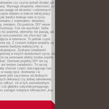
alowanie czy szycie potrafi działać jak
acji. Wymaga skupienia, obecności „tu
rywa uwagę od ekranów i codziennych
zęsto dopiero w trakcie takiej pracy
jak bardzo brakuje nam w życiu
kontaktu z materiałem: drewnem,
bą, metalem. Oczywiście, DIY niesie
frustracje. Coś nie wychodzi, farba
j niż powinna, elementy nie pasują, jak
, a rzeczywistość nie chce być tak
zdjęcia w internecie. To jednak część
nia się. Z czasem kolejne projekty są
owanie bardziej realistyczne, a
okojniejsze. Zyskana cierpliwość
 później w innych dziedzinach życia, bo
 że na sensowne efekty trzeba zwykle
ekać. Domowe projekty DIY nie są
ani testem zaradności. To raczej
 aby chociaż część otaczającego nas
 w swoje ręce: dosłownie i w
awet jeśli zaczniemy od drobnych
tych dekoracji czy jednej odnowionej
my odkryć, że w tym samodzielnym
st coś głęboko satysfakcjonującego.
no zastąpić kolejnym kliknięciem „kup