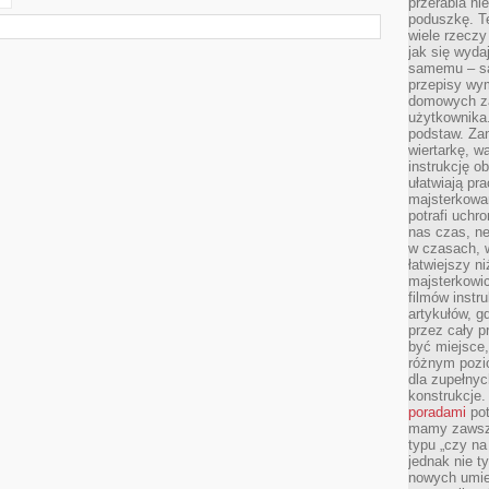
przerabia n
poduszkę. T
wiele rzeczy
jak się wyda
samemu – są
przepisy wy
domowych za
użytkownika
podstaw. Zan
wiertarkę, 
instrukcję ob
ułatwiają pr
majsterkowan
potrafi uchr
nas czas, ne
w czasach, w
łatwiejszy n
majsterkowic
filmów instr
artykułów, g
przez cały p
być miejsce,
różnym pozio
dla zupełny
konstrukcje
poradami
pot
mamy zawsze
typu „czy na
jednak nie t
nowych umie