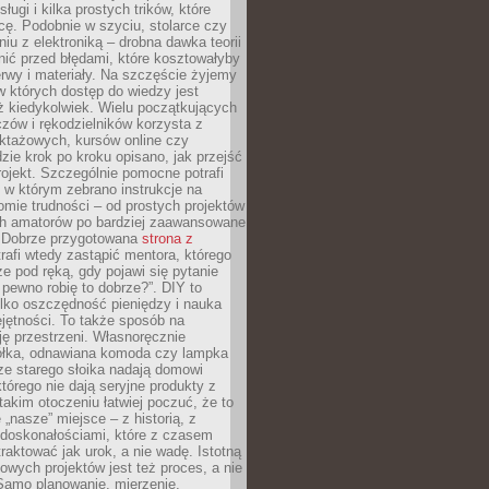
sługi i kilka prostych trików, które
acę. Podobnie w szyciu, stolarce czy
iu z elektroniką – drobna dawka teorii
onić przed błędami, które kosztowałyby
rwy i materiały. Na szczęście żyjemy
 których dostęp do wiedzy jest
iż kiedykolwiek. Wielu początkujących
zów i rękodzielników korzysta z
uktażowych, kursów online czy
dzie krok po kroku opisano, jak przejść
rojekt. Szczególnie pomocne potrafi
 w którym zebrano instrukcje na
mie trudności – od prostych projektów
ch amatorów po bardziej zaawansowane
. Dobrze przygotowana
strona z
rafi wtedy zastąpić mentora, którego
 pod ręką, gdy pojawi się pytanie
 pewno robię to dobrze?”. DIY to
ylko oszczędność pieniędzy i nauka
jętności. To także sposób na
ję przestrzeni. Własnoręcznie
łka, odnawiana komoda czy lampka
ze starego słoika nadają domowi
którego nie dają seryjne produkty z
takim otoczeniu łatwiej poczuć, że to
 „nasze” miejsce – z historią, z
edoskonałościami, które z czasem
aktować jak urok, a nie wadę. Istotną
wych projektów jest też proces, a nie
 Samo planowanie, mierzenie,