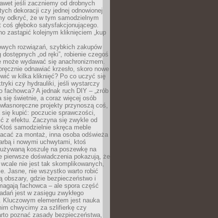
awet jeśli zaczniemy od drobnych
tych dekoracji czy jednej odnowionej
my odkryć, że w tym samodzielnym
st coś głęboko satysfakcjonującego.
no zastąpić kolejnym kliknięciem „kup
owych rozwiązań, szybkich zakupów
ug dostępnych „od ręki”, robienie czegoś
e może wydawać się anachronizmem.
oręcznie odnawiać krzesło, skoro nowe
ić w kilka kliknięć? Po co uczyć się
tryki czy hydrauliki, jeśli wystarczy
o fachowca? A jednak ruch DIY – „zrób
 się świetnie, a coraz więcej osób
własnoręczne projekty przynoszą coś,
 się kupić: poczucie sprawczości,
ć z efektu. Zaczyna się zwykle od
 Ktoś samodzielnie skręca meble
łacać za montaż, inna osoba odświeża
 farbą i nowymi uchwytami, ktoś
ieużywaną koszulę na poszewkę na
e pierwsze doświadczenia pokazują, że
 wcale nie jest tak skomplikowanych,
je. Jasne, nie wszystko warto robić
 obszary, gdzie bezpieczeństwo i
magają fachowca – ale spora część
dań jest w zasięgu zwykłego
. Kluczowym elementem jest nauka
im chwycimy za szlifierkę czy
warto poznać zasady bezpieczeństwa,