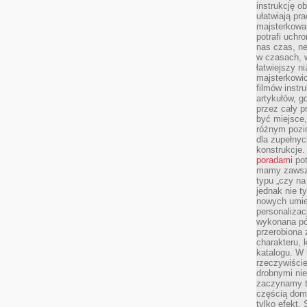
instrukcję ob
ułatwiają pr
majsterkowan
potrafi uchr
nas czas, ne
w czasach, w
łatwiejszy n
majsterkowic
filmów instr
artykułów, g
przez cały p
być miejsce,
różnym pozio
dla zupełny
konstrukcje
poradami
pot
mamy zawsze
typu „czy na
jednak nie t
nowych umie
personalizac
wykonana pó
przerobiona 
charakteru, 
katalogu. W 
rzeczywiście
drobnymi ni
zaczynamy tr
częścią domo
tylko efekt.