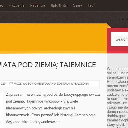
rg
Hiszpania
Redakcja
Szary
Tagi
Spis Treści
SUB
ATA POD ZIEMIĄ: TAJEMNICE
W dobie got
online i usł
samodzielni
Po co własn
ODKRYWANIE
 2025
MOŻLIWOŚĆ KOMENTOWANIA
ZOSTAŁA WYŁĄCZONA
można zamów
ŚWIATA
POD
podstaw elek
ZIEMIĄ:
Zapraszam na wirtualną podróż do fascynującego świata
zadzwonić p
TAJEMNICE
to sam” – ma
WYKOPÓW
pod ziemią. Tajemnice wykopów kryją wiele
odkrywa, że 
czego nie da
niesamowitych odkryć archeologicznych i
dumę i radoś
historycznych. Czas poznać ich historię! #archeologia
drobiazgów.
zamiast dop
#wykopaliska #odkrywanieświata
stary stolik