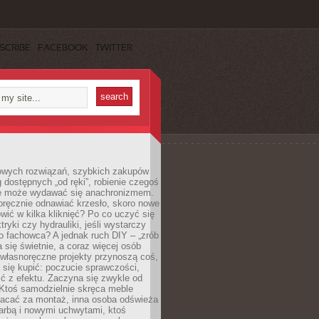
SCRIBE
FACEBOOK
TWITTER
owych rozwiązań, szybkich zakupów
ug dostępnych „od ręki”, robienie czegoś
e może wydawać się anachronizmem.
oręcznie odnawiać krzesło, skoro nowe
ić w kilka kliknięć? Po co uczyć się
tryki czy hydrauliki, jeśli wystarczy
o fachowca? A jednak ruch DIY – „zrób
 się świetnie, a coraz więcej osób
własnoręczne projekty przynoszą coś,
 się kupić: poczucie sprawczości,
ć z efektu. Zaczyna się zwykle od
 Ktoś samodzielnie skręca meble
łacać za montaż, inna osoba odświeża
 farbą i nowymi uchwytami, ktoś