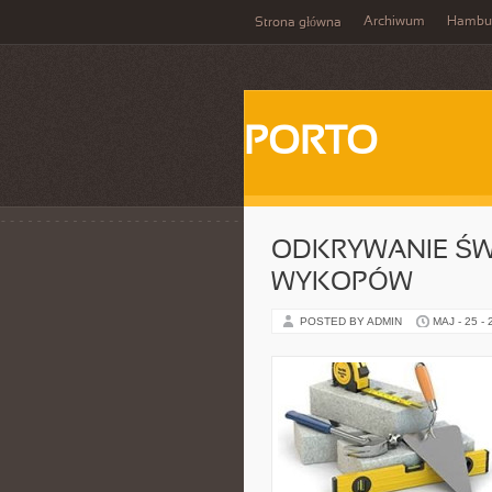
Archiwum
Hambu
Strona główna
PORTO
ODKRYWANIE ŚWI
WYKOPÓW
POSTED BY ADMIN
MAJ - 25 -