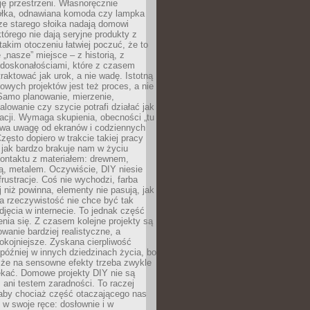
ję przestrzeni. Własnoręcznie
łka, odnawiana komoda czy lampka
ze starego słoika nadają domowi
którego nie dają seryjne produkty z
takim otoczeniu łatwiej poczuć, że to
 „nasze” miejsce – z historią, z
edoskonałościami, które z czasem
aktować jak urok, a nie wadę. Istotną
wych projektów jest też proces, a nie
 Samo planowanie, mierzenie,
alowanie czy szycie potrafi działać jak
acji. Wymaga skupienia, obecności „tu
rywa uwagę od ekranów i codziennych
zęsto dopiero w trakcie takiej pracy
jak bardzo brakuje nam w życiu
kontaktu z materiałem: drewnem,
bą, metalem. Oczywiście, DIY niesie
frustracje. Coś nie wychodzi, farba
j niż powinna, elementy nie pasują, jak
, a rzeczywistość nie chce być tak
zdjęcia w internecie. To jednak część
nia się. Z czasem kolejne projekty są
owanie bardziej realistyczne, a
okojniejsze. Zyskana cierpliwość
 później w innych dziedzinach życia, bo
 że na sensowne efekty trzeba zwykle
ekać. Domowe projekty DIY nie są
ani testem zaradności. To raczej
 aby chociaż część otaczającego nas
 w swoje ręce: dosłownie i w