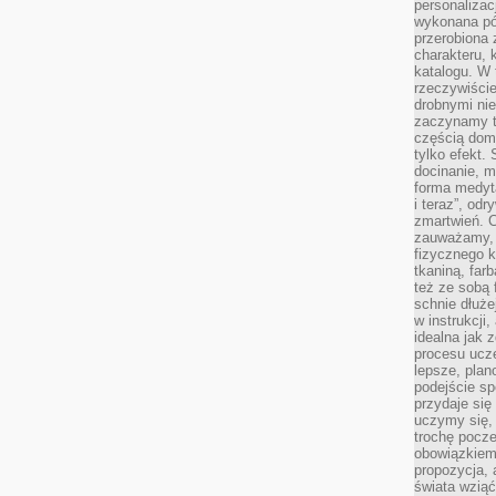
personalizac
wykonana pó
przerobiona 
charakteru, 
katalogu. W 
rzeczywiście
drobnymi ni
zaczynamy tr
częścią domo
tylko efekt.
docinanie, m
forma medyt
i teraz”, od
zmartwień. C
zauważamy, 
fizycznego 
tkaniną, far
też ze sobą 
schnie dłuże
w instrukcji
idealna jak 
procesu ucze
lepsze, plan
podejście sp
przydaje się
uczymy się,
trochę pocz
obowiązkiem 
propozycja,
świata wziąć