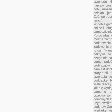
przenośni. N
napraw, pros
półki, może
działaniu je
Coś, co trud
teraz”.
W dobie got
online i usł
samodzielni
Po co własn
można zamów
podstaw elek
zadzwonić p
to sam” – ma
odkrywa, że 
czego nie da
dumę i radoś
drobiazgów.
zamiast dop
stary stolik
przerabia n
poduszkę. T
wiele rzeczy
jak się wyda
samemu – są
przepisy wy
domowych za
użytkownika
podstaw. Zan
wiertarkę, 