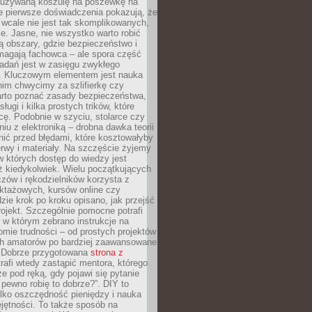
ieużywaną koszulę na poszewkę na
e pierwsze doświadczenia pokazują, że
 wcale nie jest tak skomplikowanych,
je. Jasne, nie wszystko warto robić
 obszary, gdzie bezpieczeństwo i
magają fachowca – ale spora część
dań jest w zasięgu zwykłego
. Kluczowym elementem jest nauka
im chwycimy za szlifierkę czy
warto poznać zasady bezpieczeństwa,
sługi i kilka prostych trików, które
acę. Podobnie w szyciu, stolarce czy
iu z elektroniką – drobna dawka teorii
onić przed błędami, które kosztowałyby
rwy i materiały. Na szczęście żyjemy
 których dostęp do wiedzy jest
iż kiedykolwiek. Wielu początkujących
zów i rękodzielników korzysta z
uktażowych, kursów online czy
dzie krok po kroku opisano, jak przejść
rojekt. Szczególnie pomocne potrafi
 w którym zebrano instrukcje na
mie trudności – od prostych projektów
ch amatorów po bardziej zaawansowane
. Dobrze przygotowana
strona z
rafi wtedy zastąpić mentora, którego
 pod ręką, gdy pojawi się pytanie
 pewno robię to dobrze?”. DIY to
ylko oszczędność pieniędzy i nauka
jętności. To także sposób na