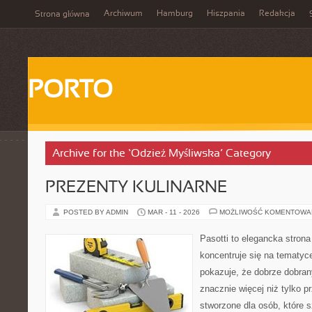
Archiwum
Hamburg
Hiszpania
Redakcja
Strona główna
PORTO
Archive for the ‘Odzież Myśliwska’ Category
PREZENTY KULINARNE
POSTED BY ADMIN
MAR - 11 - 2026
MOŻLIWOŚĆ KOMENTOWA
Pasotti to elegancka strona
koncentruje się na tematy
pokazuje, że dobrze dobra
znacznie więcej niż tylko 
stworzone dla osób, które 