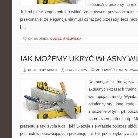
niebanalne prezenty na różn
Już od pierwszego kontaktu widać, że motywem przewodnim jest t
przekonanie, że elegancja nie musi oznaczać przesady, lecz może
[…]
CATEGORIES:
ODZIEŻ MYŚLIWSKA
JAK MOŻEMY UKRYĆ WŁASNY WI
POSTED BY ADMIN
GRU - 8 - 2025
MOŻLIWOŚĆ KOMENTOWAN
Na modę wielki ma wpływ s
aktualnych czasach trudno 
występującą modę. Wynika 
odmienny styl, inną urodę i
znaczenie w tym, jak poszc
na co dzień preferuje itp.
prezentuje styl życia ludzi, jaki ukazuje się właśnie poprzez ubi
podmiotów poprawiających prezencję, jak też przez wykonywanie f