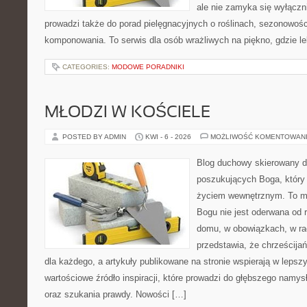
ale nie zamyka się wyłączn
prowadzi także do porad pielęgnacyjnych o roślinach, sezonowośc
komponowania. To serwis dla osób wrażliwych na piękno, gdzie le
CATEGORIES:
MODOWE PORADNIKI
MŁODZI W KOŚCIELE
POSTED BY ADMIN
KWI - 6 - 2026
MOŻLIWOŚĆ KOMENTOWAN
Blog duchowy skierowany d
poszukujących Boga, który 
życiem wewnętrznym. To mi
Bogu nie jest oderwana od r
domu, w obowiązkach, w rad
przedstawia, że chrześcij
dla każdego, a artykuły publikowane na stronie wspierają w lepszy
wartościowe źródło inspiracji, które prowadzi do głębszego namy
oraz szukania prawdy. Nowości […]