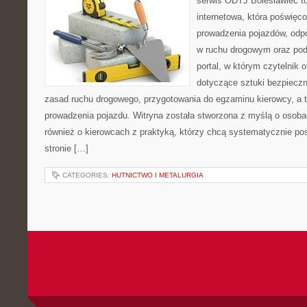
serwis ODTJ Bolesławiec t
internetowa, która poświęc
prowadzenia pojazdów, odp
w ruchu drogowym oraz pod
portal, w którym czytelnik 
dotyczące sztuki bezpiecz
zasad ruchu drogowego, przygotowania do egzaminu kierowcy, a t
prowadzenia pojazdu. Witryna została stworzona z myślą o osoba
również o kierowcach z praktyką, którzy chcą systematycznie po
stronie […]
CATEGORIES:
HUTNICTWO I METALURGIA