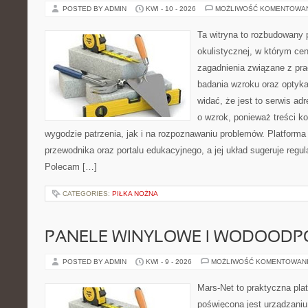
POSTED BY ADMIN
KWI - 10 - 2026
MOŻLIWOŚĆ KOMENTOWA
Ta witryna to rozbudowany 
okulistycznej, w którym cen
zagadnienia związane z prac
badania wzroku oraz optyka
widać, że jest to serwis a
o wzrok, ponieważ treści k
wygodzie patrzenia, jak i na rozpoznawaniu problemów. Platforma
przewodnika oraz portalu edukacyjnego, a jej układ sugeruje regula
Polecam […]
CATEGORIES:
PIŁKA NOŻNA
PANELE WINYLOWE I WODOODP
POSTED BY ADMIN
KWI - 9 - 2026
MOŻLIWOŚĆ KOMENTOWAN
Mars-Net to praktyczna plat
poświęcona jest urządzaniu