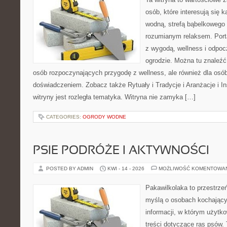
osób, które interesują się k
wodną, strefą bąbelkowego 
rozumianym relaksem. Port
z wygodą, wellness i odpo
ogrodzie. Można tu znaleźć
osób rozpoczynających przygodę z wellness, ale również dla os
doświadczeniem. Zobacz także Rytuały i Tradycje i Aranżacje i I
witryny jest rozległa tematyka. Witryna nie zamyka […]
CATEGORIES:
OGRODY WODNE
PSIE PODRÓŻE I AKTYWNOŚCI
POSTED BY ADMIN
KWI - 14 - 2026
MOŻLIWOŚĆ KOMENTOWA
Pakawilkolaka to przestrzeń
myślą o osobach kochający
informacji, w którym użytk
treści dotyczące ras psów.