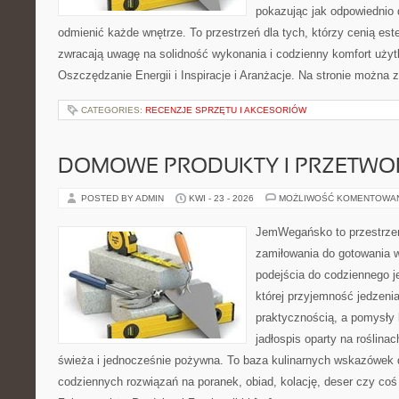
pokazując jak odpowiednio 
odmienić każde wnętrze. To przestrzeń dla tych, którzy cenią est
zwracają uwagę na solidność wykonania i codzienny komfort użyt
Oszczędzanie Energii i Inspiracje i Aranżacje. Na stronie można 
CATEGORIES:
RECENZJE SPRZĘTU I AKCESORIÓW
DOMOWE PRODUKTY I PRZETWO
POSTED BY ADMIN
KWI - 23 - 2026
MOŻLIWOŚĆ KOMENTOWA
JemWegańsko to przestrzeń
zamiłowania do gotowania w
podejścia do codziennego je
której przyjemność jedzenia
praktycznością, a pomysły 
jadłospis oparty na roślina
świeża i jednocześnie pożywna. To baza kulinarnych wskazówek d
codziennych rozwiązań na poranek, obiad, kolację, deser czy co