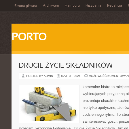
Archiwum
Hamburg
Hiszpania
Redakcja
Strona główna
PORTO
DRUGIE ŻYCIE SKŁADNIKÓW
POSTED BY ADMIN
MAJ - 3 - 2026
MOŻLIWOŚĆ KOMENTOWAN
kameralne bistro to miejsce
wybierających przyjemną at
prezentuje charakter kuchn
nie tylko apetyczne, ale r
codziennego rytmu. To stro
zainteresować gości, poszu
Polecam Sezonowe Gotowanie i Drugie Życie Składników. Już od 