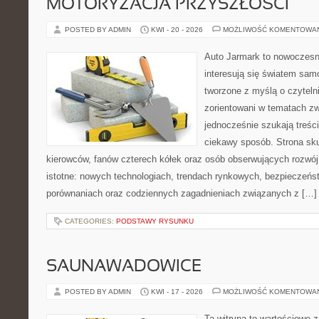
MOTORYZACJA PRZYSZŁOŚCI
POSTED BY ADMIN
KWI - 20 - 2026
MOŻLIWOŚĆ KOMENTOWA
Auto Jarmark to nowoczesna
interesują się światem sa
tworzone z myślą o czyteln
zorientowani w tematach zw
jednocześnie szukają treśc
ciekawy sposób. Strona sku
kierowców, fanów czterech kółek oraz osób obserwujących rozwój
istotne: nowych technologiach, trendach rynkowych, bezpieczeństw
porównaniach oraz codziennych zagadnieniach związanych z […]
CATEGORIES:
PODSTAWY RYSUNKU
SAUNAWADOWICE
POSTED BY ADMIN
KWI - 17 - 2026
MOŻLIWOŚĆ KOMENTOWA
Ta witryna to wartościowe 