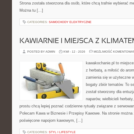
Strona została stworzona dla osób, które chcą trafnie wybierać m
Można tu […]
CATEGORIES:
SAMOCHODY ELEKTRYCZNE
KAWIARNIE I MIEJSCA Z KLIMAT
POSTED BY ADMIN
KWI - 12 - 2026
MOŻLIWOŚĆ KOMENTOWA
kawakochanie.pl to miejsce
z herbatą, a miłość do ar
zamienia się w użyteczne w
bogaty zbiór tematów. To s
został stworzony dla entu
naparów, wielbicieli herbaty
prostu chcą lepiej poznać codzienne rytuały związane z serwowa
Polecam Kawa w Biznesie i Przepisy Kawowe. Na stronie można 
poświęcone napojom kawowym, […]
CATEGORIES:
STYL I LIFESTYLE