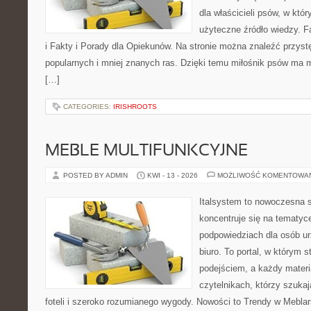
dla właścicieli psów, w któ
użyteczne źródło wiedzy. F
i Fakty i Porady dla Opiekunów. Na stronie można znaleźć przyst
popularnych i mniej znanych ras. Dzięki temu miłośnik psów ma
[…]
CATEGORIES:
IRISHROOTS
MEBLE MULTIFUNKCYJNE
POSTED BY ADMIN
KWI - 13 - 2026
MOŻLIWOŚĆ KOMENTOWA
Italsystem to nowoczesna s
koncentruje się na tematyc
podpowiedziach dla osób u
biuro. To portal, w którym 
podejściem, a każdy materi
czytelnikach, którzy szuk
foteli i szeroko rozumianego wygody. Nowości to Trendy w Meblars