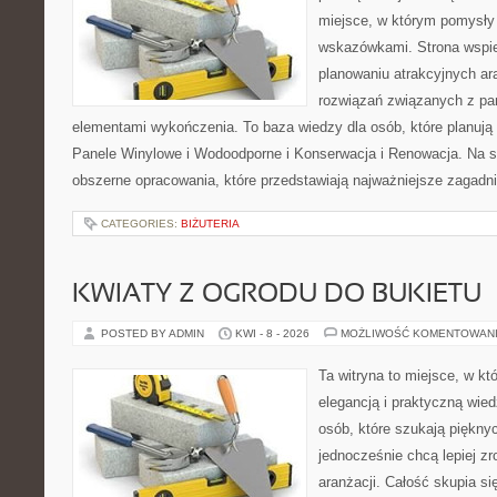
miejsce, w którym pomysły
wskazówkami. Strona wspi
planowaniu atrakcyjnych ar
rozwiązań związanych z pan
elementami wykończenia. To baza wiedzy dla osób, które planują
Panele Winylowe i Wodoodporne i Konserwacja i Renowacja. Na s
obszerne opracowania, które przedstawiają najważniejsze zagadn
CATEGORIES:
BIŻUTERIA
KWIATY Z OGRODU DO BUKIETU
POSTED BY ADMIN
KWI - 8 - 2026
MOŻLIWOŚĆ KOMENTOWAN
Ta witryna to miejsce, w kt
elegancją i praktyczną wied
osób, które szukają piękny
jednocześnie chcą lepiej z
aranżacji. Całość skupia si