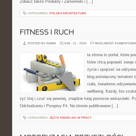
Zobacz także Produkty i Zamienniki i […]
CATEGORIES:
POLSKA ARCHITEKTURA
FITNESS I RUCH
POSTED BY ADMIN
KWI - 21 - 2026
MOŻLIWOŚĆ KOMENTOWA
ta strona to portal, które 
które chcą poprawić swoje 
życia i spojrzeć na odżywi
blog poświęcony tematom t
ciała, świadome odżywianie,
wellbeing. Każdy, kto szuka
żyć lżej i czuć się pewniej, znajdzie tutaj pomocne wskazówki. P
Odchudzaniu i Przepisy Fit. Na stronie publikowane […]
CATEGORIES:
JĘZYK ANGIELSKI W PRACY