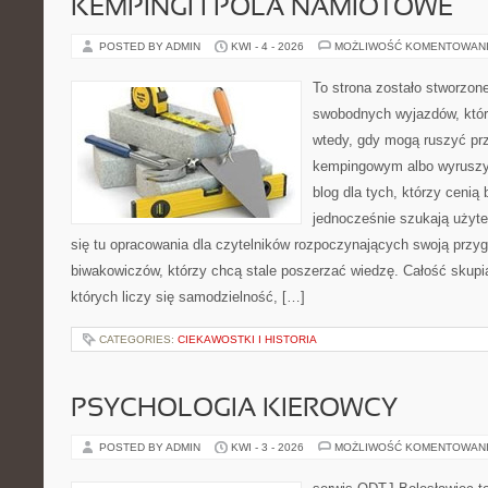
KEMPINGI I POLA NAMIOTOWE
POSTED BY ADMIN
KWI - 4 - 2026
MOŻLIWOŚĆ KOMENTOWAN
To strona zostało stworzon
swobodnych wyjazdów, które 
wtedy, gdy mogą ruszyć prz
kempingowym albo wyruszy
blog dla tych, którzy cenią 
jednocześnie szukają użyte
się tu opracowania dla czytelników rozpoczynających swoją przy
biwakowiczów, którzy chcą stale poszerzać wiedzę. Całość skupi
których liczy się samodzielność, […]
CATEGORIES:
CIEKAWOSTKI I HISTORIA
PSYCHOLOGIA KIEROWCY
POSTED BY ADMIN
KWI - 3 - 2026
MOŻLIWOŚĆ KOMENTOWAN