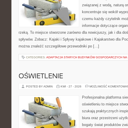
związanej z wodą, naturą o
koncentruje się wokół wypr
czemu każdy czytelnik moż
informacje dotyczące organ
rzeką. To miejsce stworzone zarówno dla nowicjuszy, jak i dla 
spływów. Zobacz: Kajaki i Spływy kajakowe i Kajakarstwo dla Poc
można znaleźć szczegółowe przewodniki po […]
CATEGORIES:
ADAPTACJA STARYCH BUDYNKÓW GOSPODARCZYCH NA 
OŚWIETLENIE
POSTED BY ADMIN
KWI - 27 - 2026
MOŻLIWOŚĆ KOMENTOWA
Profesjonalna platforma si
oświetleniu to miejsce stwo
szukają praktycznych inspi
biura oraz przestrzeni użyt
bogaty świat produktów zwi