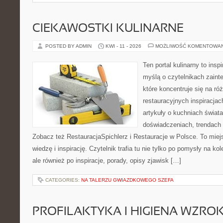
CIEKAWOSTKI KULINARNE
POSTED BY ADMIN
KWI - 11 - 2026
MOŻLIWOŚĆ KOMENTOWA
Ten portal kulinarny to ins
myślą o czytelnikach zaint
które koncentruje się na r
restauracyjnych inspiracjac
artykuły o kuchniach świata
doświadczeniach, trendach i
Zobacz też RestauracjaSpichlerz i Restauracje w Polsce. To miej
wiedzę i inspirację. Czytelnik trafia tu nie tylko po pomysły na k
ale również po inspiracje, porady, opisy zjawisk […]
CATEGORIES:
NA TALERZU GWIAZDKOWEGO SZEFA
PROFILAKTYKA I HIGIENA WZRO