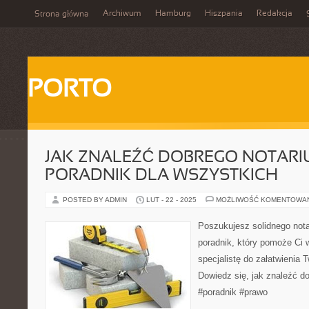
Archiwum
Hamburg
Hiszpania
Redakcja
Strona główna
PORTO
JAK ZNALEŹĆ DOBREGO NOTARI
PORADNIK DLA WSZYSTKICH
POSTED BY ADMIN
LUT - 22 - 2025
MOŻLIWOŚĆ KOMENTOWA
Poszukujesz solidnego not
poradnik, który pomoże Ci 
specjalistę do załatwienia
Dowiedz się, jak znaleźć do
#poradnik #prawo