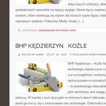
dotyczących stylizacji, dba
sprawdzonych sposobów na lepszy wygląd. Strona łączy inspiracy
osobom, które interesują się stylem dla różnych typów figury, kob
naturalnym wydaniu. Polecamy Moda, Uroda, […]
CATEGORIES:
ZARZĄDZANIE RYZYKIEM I DPIA
BHP KĘDZIERZYN – KOŹLE
POSTED BY ADMIN
LIP - 20 - 2025
MOŻLIWOŚĆ KOMENTOWAN
BHP Kędzierzyn – Koźle N
technologia ułatwia życie 
a w szczególności możemy
wykorzystanie w rozmaitych
– to potwierdzają mieszaln
jeśli weźmiemy pod uwagę p
rolniczą. W każdej z tych dyscyplin w minionych latach dokonała 
jeżeli gra toczy się o zastosowane tam technologie. Elektronika