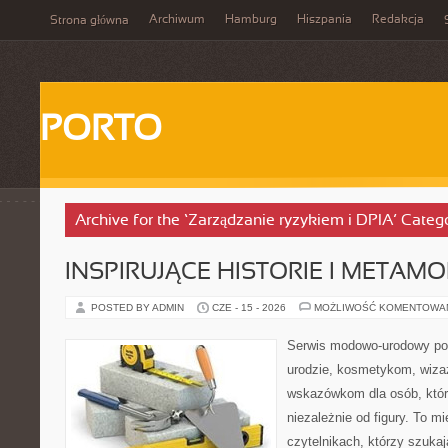
Archiwum
Hamburg
Hiszpania
Redakcja
Strona główna
PORTO
Archive for the ‘Zarządzanie ryzykiem i DPIA’ Categ
INSPIRUJĄCE HISTORIE I METAM
POSTED BY ADMIN
CZE - 15 - 2026
MOŻLIWOŚĆ KOMENTOWA
Serwis modowo-urodowy poś
urodzie, kosmetykom, wiza
wskazówkom dla osób, któr
niezależnie od figury. To m
czytelnikach, którzy szukaj