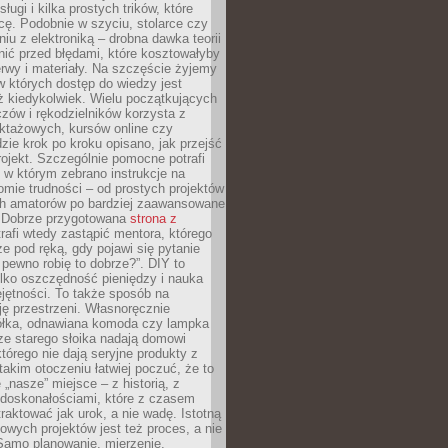
sługi i kilka prostych trików, które
acę. Podobnie w szyciu, stolarce czy
iu z elektroniką – drobna dawka teorii
onić przed błędami, które kosztowałyby
rwy i materiały. Na szczęście żyjemy
 których dostęp do wiedzy jest
iż kiedykolwiek. Wielu początkujących
zów i rękodzielników korzysta z
uktażowych, kursów online czy
dzie krok po kroku opisano, jak przejść
rojekt. Szczególnie pomocne potrafi
 w którym zebrano instrukcje na
mie trudności – od prostych projektów
ch amatorów po bardziej zaawansowane
. Dobrze przygotowana
strona z
rafi wtedy zastąpić mentora, którego
 pod ręką, gdy pojawi się pytanie
 pewno robię to dobrze?”. DIY to
ylko oszczędność pieniędzy i nauka
jętności. To także sposób na
ję przestrzeni. Własnoręcznie
łka, odnawiana komoda czy lampka
ze starego słoika nadają domowi
którego nie dają seryjne produkty z
takim otoczeniu łatwiej poczuć, że to
 „nasze” miejsce – z historią, z
edoskonałościami, które z czasem
aktować jak urok, a nie wadę. Istotną
wych projektów jest też proces, a nie
 Samo planowanie, mierzenie,