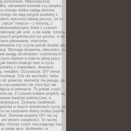
ję przestrzeni. Własnoręcznie
łka, odnawiana komoda czy lampka
ze starego słoika nadają domowi
którego nie dają seryjne produkty z
takim otoczeniu łatwiej poczuć, że to
 „nasze” miejsce – z historią, z
edoskonałościami, które z czasem
aktować jak urok, a nie wadę. Istotną
wych projektów jest też proces, a nie
 Samo planowanie, mierzenie,
alowanie czy szycie potrafi działać jak
acji. Wymaga skupienia, obecności „tu
rywa uwagę od ekranów i codziennych
zęsto dopiero w trakcie takiej pracy
jak bardzo brakuje nam w życiu
kontaktu z materiałem: drewnem,
bą, metalem. Oczywiście, DIY niesie
frustracje. Coś nie wychodzi, farba
j niż powinna, elementy nie pasują, jak
, a rzeczywistość nie chce być tak
zdjęcia w internecie. To jednak część
nia się. Z czasem kolejne projekty są
owanie bardziej realistyczne, a
okojniejsze. Zyskana cierpliwość
 później w innych dziedzinach życia, bo
 że na sensowne efekty trzeba zwykle
ekać. Domowe projekty DIY nie są
ani testem zaradności. To raczej
 aby chociaż część otaczającego nas
 w swoje ręce: dosłownie i w