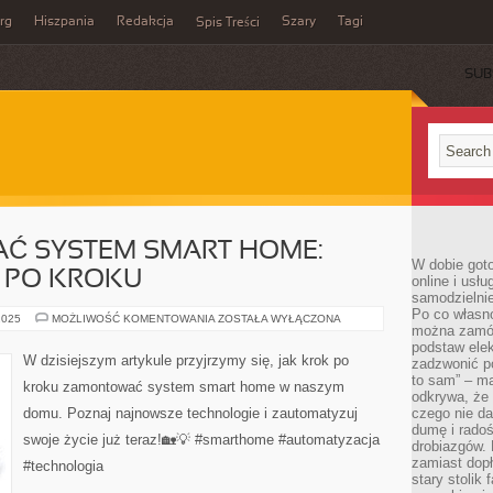
rg
Hiszpania
Redakcja
Szary
Tagi
Spis Treści
SUB
Ć SYSTEM SMART HOME:
W dobie got
 PO KROKU
online i usł
samodzielni
Po co własn
JAK
2025
MOŻLIWOŚĆ KOMENTOWANIA
ZOSTAŁA WYŁĄCZONA
można zamów
ZAMONTOWAĆ
SYSTEM
podstaw elek
SMART
W dzisiejszym artykule przyjrzymy się, jak krok po
zadzwonić p
HOME:
PORADNIK
to sam” – ma
kroku zamontować system smart home w naszym
KROK
odkrywa, że 
PO
domu. Poznaj najnowsze technologie i zautomatyzuj
czego nie da
KROKU
dumę i radoś
swoje życie już teraz!🏡💡 #smarthome #automatyzacja
drobiazgów.
zamiast dop
#technologia
stary stolik