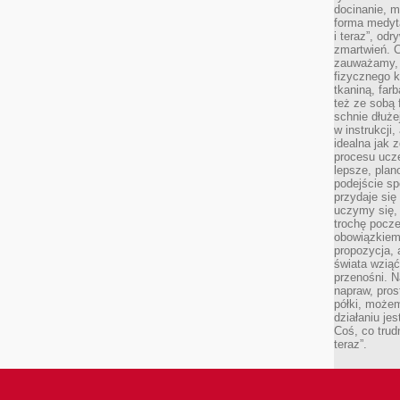
docinanie, m
forma medyt
i teraz”, od
zmartwień. C
zauważamy, 
fizycznego 
tkaniną, far
też ze sobą 
schnie dłuże
w instrukcji
idealna jak 
procesu ucze
lepsze, plan
podejście sp
przydaje się
uczymy się,
trochę pocz
obowiązkiem 
propozycja,
świata wziąć
przenośni. N
napraw, pros
półki, może
działaniu je
Coś, co trud
teraz”.