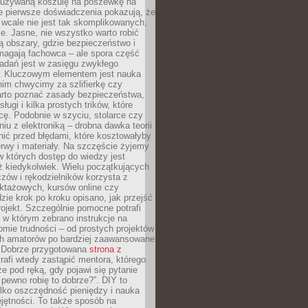
ieużywaną koszulę na poszewkę na
e pierwsze doświadczenia pokazują, że
 wcale nie jest tak skomplikowanych,
je. Jasne, nie wszystko warto robić
 obszary, gdzie bezpieczeństwo i
magają fachowca – ale spora część
dań jest w zasięgu zwykłego
. Kluczowym elementem jest nauka
im chwycimy za szlifierkę czy
warto poznać zasady bezpieczeństwa,
sługi i kilka prostych trików, które
acę. Podobnie w szyciu, stolarce czy
iu z elektroniką – drobna dawka teorii
onić przed błędami, które kosztowałyby
rwy i materiały. Na szczęście żyjemy
 których dostęp do wiedzy jest
iż kiedykolwiek. Wielu początkujących
zów i rękodzielników korzysta z
uktażowych, kursów online czy
dzie krok po kroku opisano, jak przejść
rojekt. Szczególnie pomocne potrafi
 w którym zebrano instrukcje na
mie trudności – od prostych projektów
ch amatorów po bardziej zaawansowane
. Dobrze przygotowana
strona z
rafi wtedy zastąpić mentora, którego
 pod ręką, gdy pojawi się pytanie
 pewno robię to dobrze?”. DIY to
ylko oszczędność pieniędzy i nauka
jętności. To także sposób na