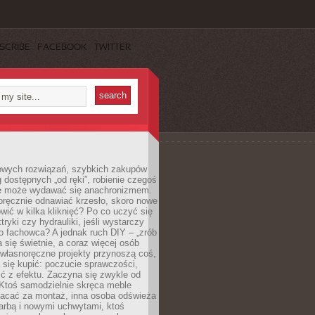
SCRIBE
FACEBOOK
TWITTER
owych rozwiązań, szybkich zakupów
ug dostępnych „od ręki”, robienie czegoś
e może wydawać się anachronizmem.
oręcznie odnawiać krzesło, skoro nowe
ić w kilka kliknięć? Po co uczyć się
tryki czy hydrauliki, jeśli wystarczy
o fachowca? A jednak ruch DIY – „zrób
 się świetnie, a coraz więcej osób
własnoręczne projekty przynoszą coś,
 się kupić: poczucie sprawczości,
ć z efektu. Zaczyna się zwykle od
 Ktoś samodzielnie skręca meble
łacać za montaż, inna osoba odświeża
 farbą i nowymi uchwytami, ktoś