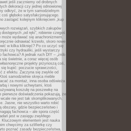
awet jeśli zaczniemy od drobnych
tych dekoracji czy jednej odnowionej
my odkryć, że w tym samodzielnym
st coś głęboko satysfakcjonującego.
no zastąpić kolejnym kliknięciem „kup
owych rozwiązań, szybkich zakupów
ug dostępnych „od ręki”, robienie czegoś
e może wydawać się anachronizmem.
oręcznie odnawiać krzesło, skoro nowe
ić w kilka kliknięć? Po co uczyć się
tryki czy hydrauliki, jeśli wystarczy
o fachowca? A jednak ruch DIY – „zrób
 się świetnie, a coraz więcej osób
własnoręczne projekty przynoszą coś,
 się kupić: poczucie sprawczości,
ć z efektu. Zaczyna się zwykle od
 Ktoś samodzielnie skręca meble
łacać za montaż, inna osoba odświeża
 farbą i nowymi uchwytami, ktoś
ieużywaną koszulę na poszewkę na
e pierwsze doświadczenia pokazują, że
 wcale nie jest tak skomplikowanych,
je. Jasne, nie wszystko warto robić
 obszary, gdzie bezpieczeństwo i
magają fachowca – ale spora część
dań jest w zasięgu zwykłego
. Kluczowym elementem jest nauka
im chwycimy za szlifierkę czy
warto poznać zasady bezpieczeństwa,