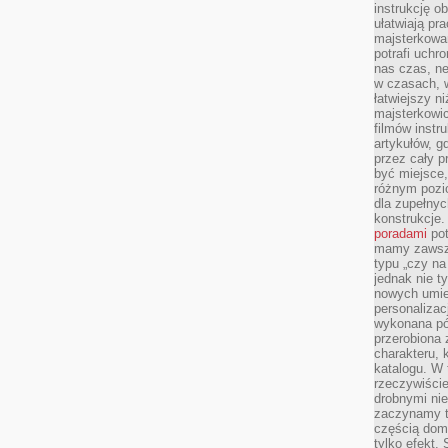
instrukcję ob
ułatwiają pr
majsterkowan
potrafi uchr
nas czas, ne
w czasach, w
łatwiejszy n
majsterkowic
filmów instr
artykułów, g
przez cały p
być miejsce,
różnym pozio
dla zupełny
konstrukcje
poradami
pot
mamy zawsze
typu „czy na
jednak nie t
nowych umie
personalizac
wykonana pó
przerobiona 
charakteru, 
katalogu. W 
rzeczywiście
drobnymi ni
zaczynamy tr
częścią domo
tylko efekt.