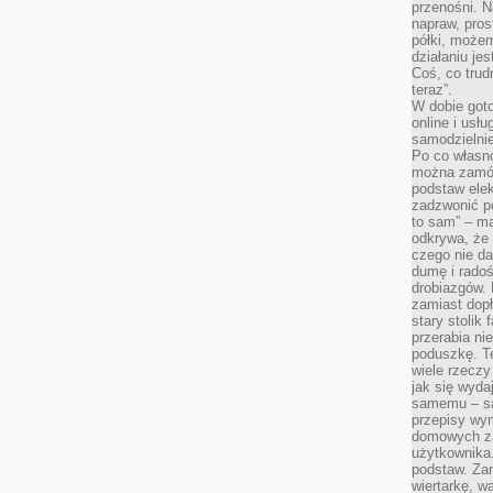
przenośni. N
napraw, pros
półki, może
działaniu je
Coś, co trud
teraz”.
W dobie got
online i usł
samodzielni
Po co własn
można zamów
podstaw elek
zadzwonić p
to sam” – ma
odkrywa, że 
czego nie da
dumę i radoś
drobiazgów.
zamiast dop
stary stolik
przerabia n
poduszkę. T
wiele rzeczy
jak się wyda
samemu – są
przepisy wy
domowych za
użytkownika
podstaw. Zan
wiertarkę, 