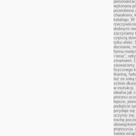
personalizac
wykonana pó
przerobiona 
charakteru, 
katalogu. W 
rzeczywiście
drobnymi ni
zaczynamy tr
częścią domo
tylko efekt.
docinanie, m
forma medyt
i teraz”, od
zmartwień. C
zauważamy, 
fizycznego 
tkaniną, far
też ze sobą 
schnie dłuże
w instrukcji
idealna jak 
procesu ucze
lepsze, plan
podejście sp
przydaje się
uczymy się,
trochę pocz
obowiązkiem 
propozycja,
świata wziąć