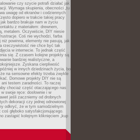
alowanie czy szycie potrafi działać jak
acji. Wymaga skupienia, obecności „tu
rywa uwagę od ekranów i codziennych
zęsto dopiero w trakcie takiej pracy
jak bardzo brakuje nam w życiu
kontaktu z materiałem: drewnem,
bą, metalem. Oczywiście, DIY niesie
frustracje. Coś nie wychodzi, farba
j niż powinna, elementy nie pasują, jak
, a rzeczywistość nie chce być tak
zdjęcia w internecie. To jednak część
nia się. Z czasem kolejne projekty są
owanie bardziej realistyczne, a
okojniejsze. Zyskana cierpliwość
 później w innych dziedzinach życia, bo
 że na sensowne efekty trzeba zwykle
ekać. Domowe projekty DIY nie są
ani testem zaradności. To raczej
 aby chociaż część otaczającego nas
 w swoje ręce: dosłownie i w
awet jeśli zaczniemy od drobnych
tych dekoracji czy jednej odnowionej
my odkryć, że w tym samodzielnym
st coś głęboko satysfakcjonującego.
no zastąpić kolejnym kliknięciem „kup