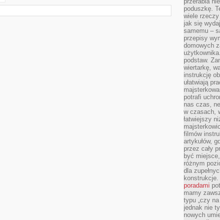
przerabia n
poduszkę. T
wiele rzeczy
jak się wyda
samemu – są
przepisy wy
domowych za
użytkownika
podstaw. Zan
wiertarkę, 
instrukcję ob
ułatwiają pr
majsterkowan
potrafi uchr
nas czas, ne
w czasach, w
łatwiejszy n
majsterkowic
filmów instr
artykułów, g
przez cały p
być miejsce,
różnym pozio
dla zupełny
konstrukcje
poradami
pot
mamy zawsze
typu „czy na
jednak nie t
nowych umie