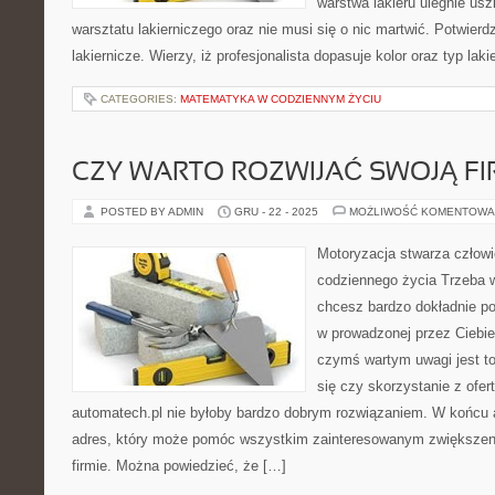
warstwa lakieru ulegnie us
warsztatu lakierniczego oraz nie musi się o nic martwić. Potwierdz
lakiernicze. Wierzy, iż profesjonalista dopasuje kolor oraz typ lak
CATEGORIES:
MATEMATYKA W CODZIENNYM ŻYCIU
CZY WARTO ROZWIJAĆ SWOJĄ F
POSTED BY ADMIN
GRU - 22 - 2025
MOŻLIWOŚĆ KOMENTOWA
Motoryzacja stwarza człowi
codziennego życia Trzeba wi
chcesz bardzo dokładnie p
w prowadzonej przez Ciebie 
czymś wartym uwagi jest t
się czy skorzystanie z ofer
automatech.pl nie byłoby bardzo dobrym rozwiązaniem. W końcu a
adres, który może pomóc wszystkim zainteresowanym zwiększen
firmie. Można powiedzieć, że […]