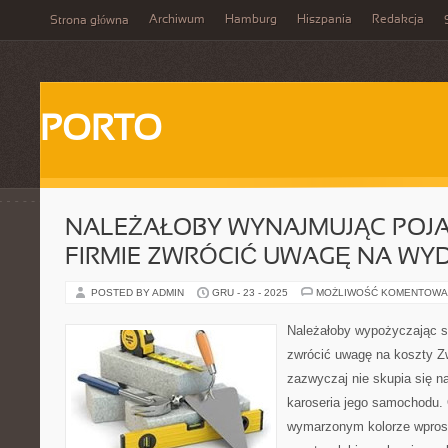
Archiwum
Hamburg
Hiszpania
Redakcja
Strona główna
PORTO
NALEŻAŁOBY WYNAJMUJĄC POJA
FIRMIE ZWRÓCIĆ UWAGĘ NA WY
POSTED BY ADMIN
GRU - 23 - 2025
MOŻLIWOŚĆ KOMENTOWA
Należałoby wypożyczając s
zwrócić uwagę na koszty Zw
zazwyczaj nie skupia się na
karoseria jego samochodu.
wymarzonym kolorze wprost