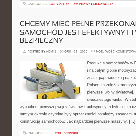
CATEGORIES:
GÓRY AFRYKI – WYPRAWY I CIEKAWOSTKI
CHCEMY MIEĆ PEŁNE PRZEKONAN
SAMOCHÓD JEST EFEKTYWNY I 
BEZPIECZNY
POSTED BY ADMIN
GRU - 22 - 2025
MOŻLIWOŚĆ KOMENTOWA
Produkcja samochodów w P
i na całym globie motoryzac
znaczącą i widoczną na ka
Polsce za zalążek motoryza
pierwszej wojny światowej.
dwudziestego wieku. W stol
wybuchem pierwszej wojny światowej uchwyconych było blisko c
tamtym okresie czytelne były sprzeczności pomiędzy zasadami r
konstrukcją samochodów. Jak najbardziej pierwsze maszyny, […]
CATEGORIES:
SERYKORYCINSKIE