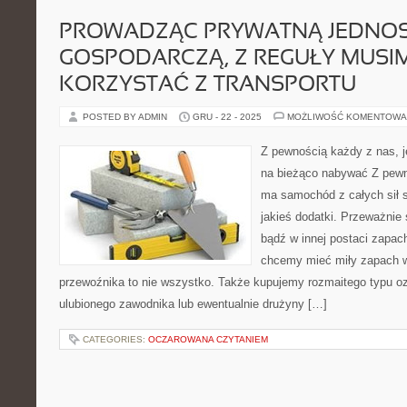
PROWADZĄC PRYWATNĄ JEDNO
GOSPODARCZĄ, Z REGUŁY MUSI
KORZYSTAĆ Z TRANSPORTU
POSTED BY ADMIN
GRU - 22 - 2025
MOŻLIWOŚĆ KOMENTOWA
Z pewnością każdy z nas, je
na bieżąco nabywać Z pewno
ma samochód z całych sił s
jakieś dodatki. Przeważnie
bądź w innej postaci zapach
chcemy mieć miły zapach w
przewoźnika to nie wszystko. Także kupujemy rozmaitego typu oz
ulubionego zawodnika lub ewentualnie drużyny […]
CATEGORIES:
OCZAROWANA CZYTANIEM