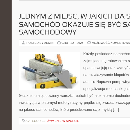
JEDNYM Z MIEJSC, W JAKICH DA
SAMOCHÓD OKAZUJE SIĘ BYĆ S
SAMOCHODOWY
POSTED BY ADMIN
GRU - 22 - 2025
MOŻLIWOŚĆ KOMENTOWA
Każdy posiadacz samochodu
zajmujące się ratowaniem s
uparcie wojują oraz wymyśl
na rozwiązywanie kłopotów
aut. Tu Naprawa pomp wtr
specjalizacja mechaniki jes
Słusznie umiejscowiony warsztat potrafi być niezmiernie docho
inwestycja w przemysł motoryzacyjny prędko się zwraca zważając
na jakość samochodów, które produkowane są z myślą […]
CATEGORIES:
ŻYWIENIE W SPORCIE