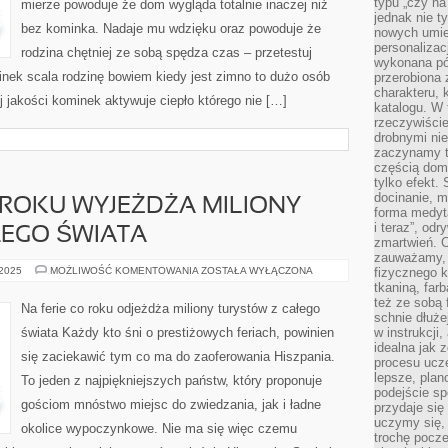
typu „czy na
mierze powoduje że dom wygląda totalnie inaczej niż
SWÓJ
SAMOCHÓD
jednak nie t
bez kominka. Nadaje mu wdzięku oraz powoduje że
nowych umie
personalizac
rodzina chętniej ze sobą spędza czas – przetestuj
wykonana pó
ek scala rodzinę bowiem kiedy jest zimno to dużo osób
przerobiona 
charakteru, 
j jakości kominek aktywuje ciepło którego nie […]
katalogu. W 
rzeczywiście
drobnymi ni
zaczynamy tr
częścią domo
tylko efekt.
docinanie, m
ROKU WYJEŻDŻA MILIONY
forma medyt
i teraz”, od
ŁEGO ŚWIATA
zmartwień. C
zauważamy, 
NA
 2025
MOŻLIWOŚĆ KOMENTOWANIA
ZOSTAŁA WYŁĄCZONA
fizycznego 
WAKACJE
tkaniną, far
CO
też ze sobą 
ROKU
Na ferie co roku odjeżdża miliony turystów z całego
WYJEŻDŻA
schnie dłuże
MILIONY
świata Każdy kto śni o prestiżowych feriach, powinien
w instrukcji
TURYSTÓW
idealna jak 
Z
się zaciekawić tym co ma do zaoferowania Hiszpania.
CAŁEGO
procesu ucze
ŚWIATA
lepsze, plan
To jeden z najpiękniejszych państw, który proponuje
podejście sp
gościom mnóstwo miejsc do zwiedzania, jak i ładne
przydaje się
uczymy się,
okolice wypoczynkowe. Nie ma się więc czemu
trochę pocz