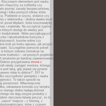
. Kluczowym elementem jest nauka
im chwycimy za szlifierkę czy
warto poznać zasady bezpieczeństwa,
sługi i kilka prostych trików, które
acę. Podobnie w szyciu, stolarce czy
iu z elektroniką – drobna dawka teorii
onić przed błędami, które kosztowałyby
rwy i materiały. Na szczęście żyjemy
 których dostęp do wiedzy jest
iż kiedykolwiek. Wielu początkujących
zów i rękodzielników korzysta z
uktażowych, kursów online czy
dzie krok po kroku opisano, jak przejść
rojekt. Szczególnie pomocne potrafi
 w którym zebrano instrukcje na
mie trudności – od prostych projektów
ch amatorów po bardziej zaawansowane
. Dobrze przygotowana
strona z
rafi wtedy zastąpić mentora, którego
 pod ręką, gdy pojawi się pytanie
 pewno robię to dobrze?”. DIY to
ylko oszczędność pieniędzy i nauka
jętności. To także sposób na
ję przestrzeni. Własnoręcznie
łka, odnawiana komoda czy lampka
ze starego słoika nadają domowi
którego nie dają seryjne produkty z
takim otoczeniu łatwiej poczuć, że to
 „nasze” miejsce – z historią, z
edoskonałościami, które z czasem