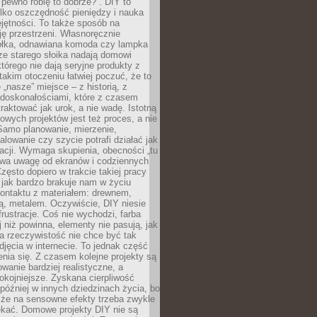
 pewno robię to dobrze?”. DIY to
ylko oszczędność pieniędzy i nauka
jętności. To także sposób na
ję przestrzeni. Własnoręcznie
łka, odnawiana komoda czy lampka
ze starego słoika nadają domowi
którego nie dają seryjne produkty z
takim otoczeniu łatwiej poczuć, że to
 „nasze” miejsce – z historią, z
edoskonałościami, które z czasem
aktować jak urok, a nie wadę. Istotną
wych projektów jest też proces, a nie
 Samo planowanie, mierzenie,
alowanie czy szycie potrafi działać jak
acji. Wymaga skupienia, obecności „tu
rywa uwagę od ekranów i codziennych
zęsto dopiero w trakcie takiej pracy
jak bardzo brakuje nam w życiu
kontaktu z materiałem: drewnem,
bą, metalem. Oczywiście, DIY niesie
frustracje. Coś nie wychodzi, farba
j niż powinna, elementy nie pasują, jak
, a rzeczywistość nie chce być tak
zdjęcia w internecie. To jednak część
nia się. Z czasem kolejne projekty są
owanie bardziej realistyczne, a
okojniejsze. Zyskana cierpliwość
 później w innych dziedzinach życia, bo
 że na sensowne efekty trzeba zwykle
ekać. Domowe projekty DIY nie są