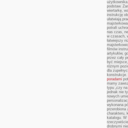
użytkownika
podstaw. Zan
wiertarkę, 
instrukcję ob
ułatwiają pr
majsterkowan
potrafi uchr
nas czas, ne
w czasach, w
łatwiejszy n
majsterkowic
filmów instr
artykułów, g
przez cały p
być miejsce,
różnym pozio
dla zupełny
konstrukcje
poradami
pot
mamy zawsze
typu „czy na
jednak nie t
nowych umie
personalizac
wykonana pó
przerobiona 
charakteru, 
katalogu. W 
rzeczywiście
drobnymi ni