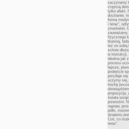
zaczynamy tr
częścią domo
tylko efekt.
docinanie, m
forma medyt
i teraz”, od
zmartwień. C
zauważamy, 
fizycznego 
tkaniną, far
też ze sobą 
schnie dłuże
w instrukcji
idealna jak 
procesu ucze
lepsze, plan
podejście sp
przydaje się
uczymy się,
trochę pocz
obowiązkiem 
propozycja,
świata wziąć
przenośni. N
napraw, pros
półki, może
działaniu je
Coś, co trud
teraz”.