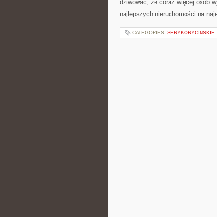
dziwować, że coraz więcej osób w
najlepszych nieruchomości na naj
CATEGORIES:
SERYKORYCINSKIE