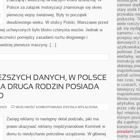
drobiazgów.
I
TYM
zamiast dop
Polsce za zalążek motoryzacji znamionuje się okres
SAMYM
stary stolik
BEZPIECZNY
przerabia n
pierwszej wojny światowej. Były to początek
poduszkę. T
dwudziestego wieku. W stolicy Polski, Warszawie przed
wiele rzeczy
jak się wyda
wej uchwyconych było blisko czterysta wozów. Jednak w
samemu – są
zeczności pomiędzy zasadami ruchu drogowego i
przepisy wy
domowych za
ardziej pierwsze maszyny, […]
użytkownika
podstaw. Zan
wiertarkę, 
instrukcję ob
ułatwiają pr
majsterkowan
potrafi uchr
EŻSZYCH DANYCH, W POLSCE
nas czas, ne
w czasach, w
NA DRUGA RODZIN POSIADA
łatwiejszy n
majsterkowic
D
filmów instr
artykułów, g
WEDŁUG
 2025
MOŻLIWOŚĆ KOMENTOWANIA
ZOSTAŁA WYŁĄCZONA
przez cały p
NAJŚWIEŻSZYCH
być miejsce,
DANYCH,
różnym pozio
W
Zasięg reklamy to następny detal podziału, jaki ma
POLSCE
dla zupełny
NIEOMALŻE
prawo ukazywać reklamy międzynarodowe Kominek w
konstrukcje
JEDNA
DRUGA
poradami
pot
domu to niesłychanie potrzebne urządzenie. W głównej
RODZIN
mamy zawsze
POSIADA