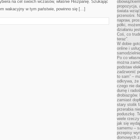
ybiera na cel swoich wczasów, właśnie Hiszpanię. Szukając
obowiązkiem 
propozycja,
em wakacyjny w tym państwie, powinno się […]
świata wziąć
przenośni. N
napraw, pros
półki, może
działaniu je
Coś, co trud
teraz”.
W dobie got
online i usł
samodzielni
Po co własn
można zamów
podstaw elek
zadzwonić p
to sam” – ma
odkrywa, że 
czego nie da
dumę i radoś
drobiazgów.
zamiast dop
stary stolik
przerabia n
poduszkę. T
wiele rzeczy
jak się wyda
samemu – są
przepisy wy
domowych za