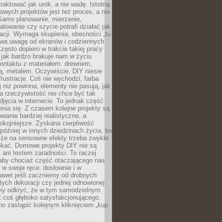
aktować jak urok, a nie wadę. Istotną
wych projektów jest też proces, a nie
 Samo planowanie, mierzenie,
alowanie czy szycie potrafi działać jak
acji. Wymaga skupienia, obecności „tu
rywa uwagę od ekranów i codziennych
zęsto dopiero w trakcie takiej pracy
jak bardzo brakuje nam w życiu
kontaktu z materiałem: drewnem,
bą, metalem. Oczywiście, DIY niesie
frustracje. Coś nie wychodzi, farba
j niż powinna, elementy nie pasują, jak
, a rzeczywistość nie chce być tak
zdjęcia w internecie. To jednak część
nia się. Z czasem kolejne projekty są
owanie bardziej realistyczne, a
okojniejsze. Zyskana cierpliwość
 później w innych dziedzinach życia, bo
 że na sensowne efekty trzeba zwykle
ekać. Domowe projekty DIY nie są
ani testem zaradności. To raczej
 aby chociaż część otaczającego nas
 w swoje ręce: dosłownie i w
awet jeśli zaczniemy od drobnych
tych dekoracji czy jednej odnowionej
my odkryć, że w tym samodzielnym
st coś głęboko satysfakcjonującego.
no zastąpić kolejnym kliknięciem „kup