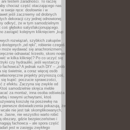
ani testem zaradności. To raczej
 aby chociaż część otaczającego nas
 w swoje ręce: dosłownie i w
awet jeśli zaczniemy od drobnych
tych dekoracji czy jednej odnowionej
my odkryć, że w tym samodzielnym
st coś głęboko satysfakcjonującego.
no zastąpić kolejnym kliknięciem „kup
owych rozwiązań, szybkich zakupów
ug dostępnych „od ręki”, robienie czegoś
e może wydawać się anachronizmem.
oręcznie odnawiać krzesło, skoro nowe
ić w kilka kliknięć? Po co uczyć się
tryki czy hydrauliki, jeśli wystarczy
o fachowca? A jednak ruch DIY – „zrób
 się świetnie, a coraz więcej osób
własnoręczne projekty przynoszą coś,
 się kupić: poczucie sprawczości,
ć z efektu. Zaczyna się zwykle od
 Ktoś samodzielnie skręca meble
łacać za montaż, inna osoba odświeża
 farbą i nowymi uchwytami, ktoś
ieużywaną koszulę na poszewkę na
e pierwsze doświadczenia pokazują, że
 wcale nie jest tak skomplikowanych,
je. Jasne, nie wszystko warto robić
 obszary, gdzie bezpieczeństwo i
magają fachowca – ale spora część
dań jest w zasięgu zwykłego