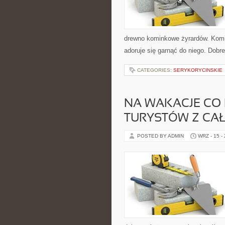
drewno kominkowe żyrardów. Komin
adoruje się garnąć do niego. Dobre
CATEGORIES:
SERYKORYCINSKIE
NA WAKACJE CO 
TURYSTÓW Z CA
POSTED BY ADMIN
WRZ - 15 -