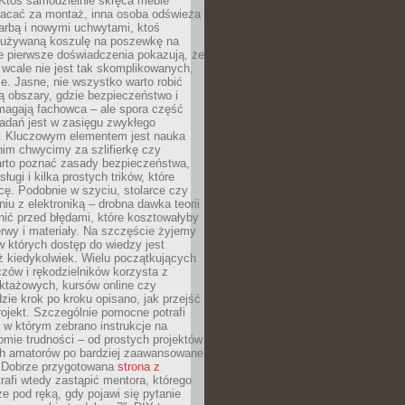
 Ktoś samodzielnie skręca meble
łacać za montaż, inna osoba odświeża
 farbą i nowymi uchwytami, ktoś
ieużywaną koszulę na poszewkę na
e pierwsze doświadczenia pokazują, że
 wcale nie jest tak skomplikowanych,
je. Jasne, nie wszystko warto robić
 obszary, gdzie bezpieczeństwo i
magają fachowca – ale spora część
dań jest w zasięgu zwykłego
. Kluczowym elementem jest nauka
im chwycimy za szlifierkę czy
warto poznać zasady bezpieczeństwa,
sługi i kilka prostych trików, które
acę. Podobnie w szyciu, stolarce czy
iu z elektroniką – drobna dawka teorii
onić przed błędami, które kosztowałyby
rwy i materiały. Na szczęście żyjemy
 których dostęp do wiedzy jest
iż kiedykolwiek. Wielu początkujących
zów i rękodzielników korzysta z
uktażowych, kursów online czy
dzie krok po kroku opisano, jak przejść
rojekt. Szczególnie pomocne potrafi
 w którym zebrano instrukcje na
mie trudności – od prostych projektów
ch amatorów po bardziej zaawansowane
. Dobrze przygotowana
strona z
rafi wtedy zastąpić mentora, którego
 pod ręką, gdy pojawi się pytanie