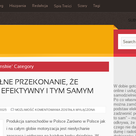
rg
Hiszpania
Redakcja
Szary
Tagi
Spis Treści
SUB
inskie’ Category
ŁNE PRZEKONANIE, ŻE
W dobie got
 EFEKTYWNY I TYM SAMYM
online i usł
samodzielni
Po co własn
można zamów
podstaw elek
CHCEMY
 2025
MOŻLIWOŚĆ KOMENTOWANIA
ZOSTAŁA WYŁĄCZONA
MIEĆ
zadzwonić p
PEŁNE
to sam” – ma
PRZEKONANIE,
Produkcja samochodów w Polsce Zarówno w Polsce jak
odkrywa, że 
ŻE
SAMOCHÓD
czego nie da
i na całym globie motoryzacja jest niesłychanie
JEST
dumę i radoś
EFEKTYWNY
znaczącą i widoczną na każdym kroku dziedziną. W