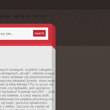
SCRIBE
FACEBOOK
TWITTER
owych rozwiązań, szybkich zakupów
ug dostępnych „od ręki”, robienie czegoś
e może wydawać się anachronizmem.
oręcznie odnawiać krzesło, skoro nowe
ić w kilka kliknięć? Po co uczyć się
tryki czy hydrauliki, jeśli wystarczy
o fachowca? A jednak ruch DIY – „zrób
 się świetnie, a coraz więcej osób
własnoręczne projekty przynoszą coś,
 się kupić: poczucie sprawczości,
ć z efektu. Zaczyna się zwykle od