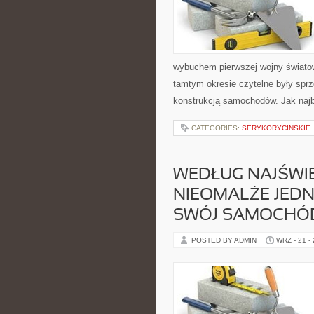
wybuchem pierwszej wojny świato
tamtym okresie czytelne były spr
konstrukcją samochodów. Jak najb
CATEGORIES:
SERYKORYCINSKIE
WEDŁUG NAJŚWI
NIEOMALŻE JED
SWÓJ SAMOCHÓ
POSTED BY ADMIN
WRZ - 21 -