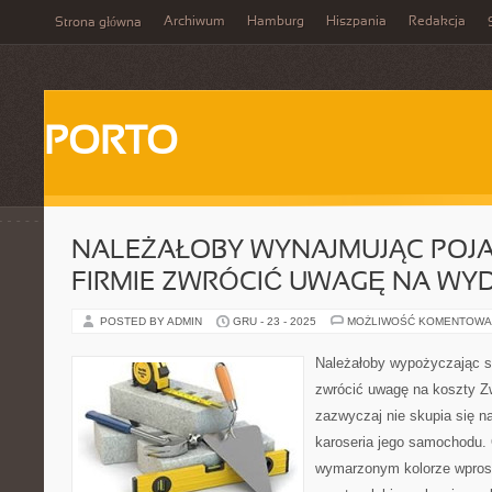
Archiwum
Hamburg
Hiszpania
Redakcja
Strona główna
PORTO
NALEŻAŁOBY WYNAJMUJĄC POJA
FIRMIE ZWRÓCIĆ UWAGĘ NA WY
POSTED BY ADMIN
GRU - 23 - 2025
MOŻLIWOŚĆ KOMENTOWA
Należałoby wypożyczając s
zwrócić uwagę na koszty Zw
zazwyczaj nie skupia się na
karoseria jego samochodu.
wymarzonym kolorze wprost