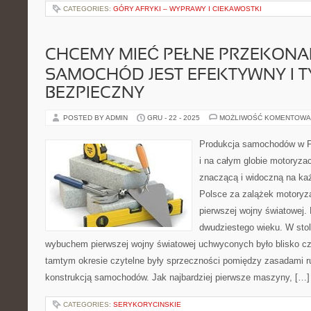
CATEGORIES:
GÓRY AFRYKI – WYPRAWY I CIEKAWOSTKI
CHCEMY MIEĆ PEŁNE PRZEKONAN
SAMOCHÓD JEST EFEKTYWNY I 
BEZPIECZNY
POSTED BY ADMIN
GRU - 22 - 2025
MOŻLIWOŚĆ KOMENTOWA
Produkcja samochodów w P
i na całym globie motoryzac
znaczącą i widoczną na ka
Polsce za zalążek motoryza
pierwszej wojny światowej.
dwudziestego wieku. W stol
wybuchem pierwszej wojny światowej uchwyconych było blisko c
tamtym okresie czytelne były sprzeczności pomiędzy zasadami r
konstrukcją samochodów. Jak najbardziej pierwsze maszyny, […]
CATEGORIES:
SERYKORYCINSKIE