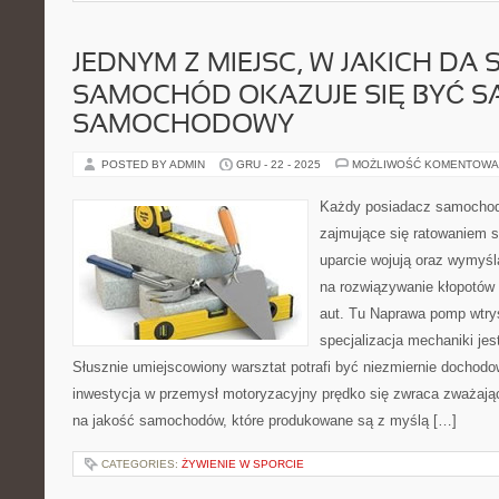
JEDNYM Z MIEJSC, W JAKICH DA
SAMOCHÓD OKAZUJE SIĘ BYĆ S
SAMOCHODOWY
POSTED BY ADMIN
GRU - 22 - 2025
MOŻLIWOŚĆ KOMENTOWA
Każdy posiadacz samochodu
zajmujące się ratowaniem s
uparcie wojują oraz wymyśl
na rozwiązywanie kłopotów
aut. Tu Naprawa pomp wtr
specjalizacja mechaniki jes
Słusznie umiejscowiony warsztat potrafi być niezmiernie docho
inwestycja w przemysł motoryzacyjny prędko się zwraca zważając
na jakość samochodów, które produkowane są z myślą […]
CATEGORIES:
ŻYWIENIE W SPORCIE