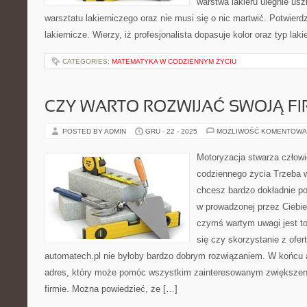
warstwa lakieru ulegnie us
warsztatu lakierniczego oraz nie musi się o nic martwić. Potwierdz
lakiernicze. Wierzy, iż profesjonalista dopasuje kolor oraz typ lak
CATEGORIES:
MATEMATYKA W CODZIENNYM ŻYCIU
CZY WARTO ROZWIJAĆ SWOJĄ F
POSTED BY ADMIN
GRU - 22 - 2025
MOŻLIWOŚĆ KOMENTOWA
Motoryzacja stwarza człowi
codziennego życia Trzeba wi
chcesz bardzo dokładnie p
w prowadzonej przez Ciebie 
czymś wartym uwagi jest t
się czy skorzystanie z ofer
automatech.pl nie byłoby bardzo dobrym rozwiązaniem. W końcu a
adres, który może pomóc wszystkim zainteresowanym zwiększen
firmie. Można powiedzieć, że […]