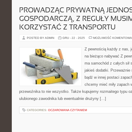
PROWADZĄC PRYWATNĄ JEDNO
GOSPODARCZĄ, Z REGUŁY MUSI
KORZYSTAĆ Z TRANSPORTU
POSTED BY ADMIN
GRU - 22 - 2025
MOŻLIWOŚĆ KOMENTOWA
Z pewnością każdy z nas, je
na bieżąco nabywać Z pewno
ma samochód z całych sił s
jakieś dodatki. Przeważnie
bądź w innej postaci zapach
chcemy mieć miły zapach w
przewoźnika to nie wszystko. Także kupujemy rozmaitego typu oz
ulubionego zawodnika lub ewentualnie drużyny […]
CATEGORIES:
OCZAROWANA CZYTANIEM