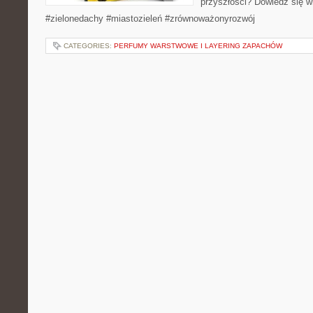
przyszłości? Dowiedz się w
#zielonedachy #miastozieleń #zrównoważonyrozwój
CATEGORIES:
PERFUMY WARSTWOWE I LAYERING ZAPACHÓW