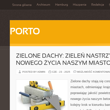
Archiwum
Hamburg
Hiszpania
Redakcja
Strona główna
PORTO
ZIELONE DACHY: ZIELEŃ NASTRZ
NOWEGO ŻYCIA NASZYM MIAST
POSTED BY ADMIN
CZE - 23 - 2025
MOŻLIWOŚĆ KOMENTOWA
Zielone dachy stają się co
miastach, odmieniając krajo
poprawiając jakość powietrz
nowego życia naszym beto
kolejny krok w kierunku ba