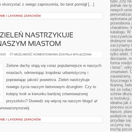
typu „czy na
to skorzystać z owego zaproszenia, bo tarot pomógł […]
jednak nie t
nowych umie
personalizac
WE I LAYERING ZAPACHÓW
wykonana pó
przerobiona 
charakteru, 
katalogu. W 
 ZIELEŃ NASTRZYKUJE
rzeczywiście
drobnymi ni
NASZYM MIASTOM
zaczynamy tr
częścią domo
tylko efekt.
ZIELONE
 2025
MOŻLIWOŚĆ KOMENTOWANIA
ZOSTAŁA WYŁĄCZONA
DACHY:
docinanie, m
ZIELEŃ
forma medyt
NASTRZYKUJE
Zielone dachy stają się coraz popularniejsze w naszych
i teraz”, od
NOWEGO
ŻYCIA
zmartwień. C
miastach, odmieniając krajobraz urbanistyczny i
NASZYM
zauważamy, 
MIASTOM
poprawiając jakość powietrza. Zieleń nastrzykuje
fizycznego 
tkaniną, far
nowego życia naszym betonowym dżunglom. Czy to
też ze sobą 
kolejny krok w kierunku bardziej zrównoważonej
schnie dłuże
w instrukcji
przyszłości? Dowiedz się więcej na naszym blogu! 🌿
idealna jak 
procesu ucze
ównoważonyrozwój
lepsze, plan
podejście sp
WE I LAYERING ZAPACHÓW
przydaje się
uczymy się,
trochę pocz