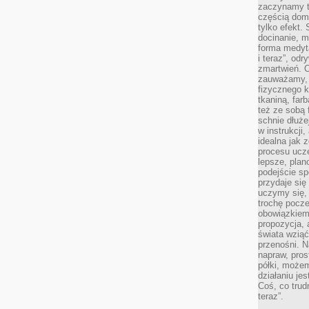
zaczynamy tr
częścią domo
tylko efekt.
docinanie, m
forma medyt
i teraz”, od
zmartwień. C
zauważamy, 
fizycznego 
tkaniną, far
też ze sobą 
schnie dłuże
w instrukcji
idealna jak 
procesu ucze
lepsze, plan
podejście sp
przydaje się
uczymy się,
trochę pocz
obowiązkiem 
propozycja,
świata wziąć
przenośni. N
napraw, pros
półki, może
działaniu je
Coś, co trud
teraz”.