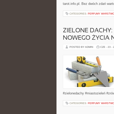
tarot.info.pl. Bez dwóch zdań war
CATEGORIES:
PERFUMY WARSTWO
ZIELONE DACHY:
NOWEGO ŻYCIA 
POSTED BY ADMIN
CZE - 23 -
#zielonedachy #miastozieleń #zr
CATEGORIES:
PERFUMY WARSTWO