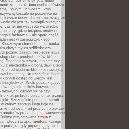
 Ktoś samodzielnie skręca meble
łacać za montaż, inna osoba odświeża
 farbą i nowymi uchwytami, ktoś
ieużywaną koszulę na poszewkę na
e pierwsze doświadczenia pokazują, że
 wcale nie jest tak skomplikowanych,
je. Jasne, nie wszystko warto robić
 obszary, gdzie bezpieczeństwo i
magają fachowca – ale spora część
dań jest w zasięgu zwykłego
. Kluczowym elementem jest nauka
im chwycimy za szlifierkę czy
warto poznać zasady bezpieczeństwa,
sługi i kilka prostych trików, które
acę. Podobnie w szyciu, stolarce czy
iu z elektroniką – drobna dawka teorii
onić przed błędami, które kosztowałyby
rwy i materiały. Na szczęście żyjemy
 których dostęp do wiedzy jest
iż kiedykolwiek. Wielu początkujących
zów i rękodzielników korzysta z
uktażowych, kursów online czy
dzie krok po kroku opisano, jak przejść
rojekt. Szczególnie pomocne potrafi
 w którym zebrano instrukcje na
mie trudności – od prostych projektów
ch amatorów po bardziej zaawansowane
. Dobrze przygotowana
strona z
rafi wtedy zastąpić mentora, którego
 pod ręką, gdy pojawi się pytanie