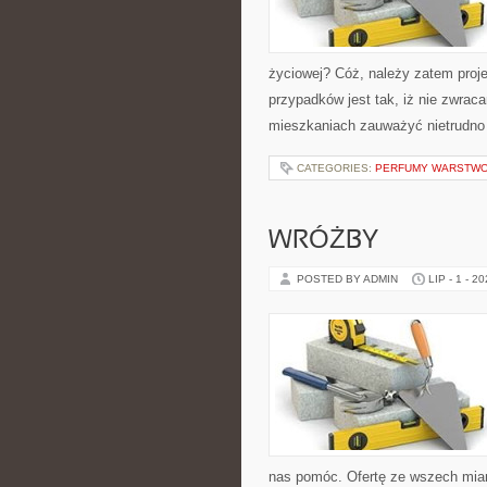
życiowej? Cóż, należy zatem proj
przypadków jest tak, iż nie zwrac
mieszkaniach zauważyć nietrudno 
CATEGORIES:
PERFUMY WARSTWO
WRÓŻBY
POSTED BY ADMIN
LIP - 1 - 2
nas pomóc. Ofertę ze wszech miar