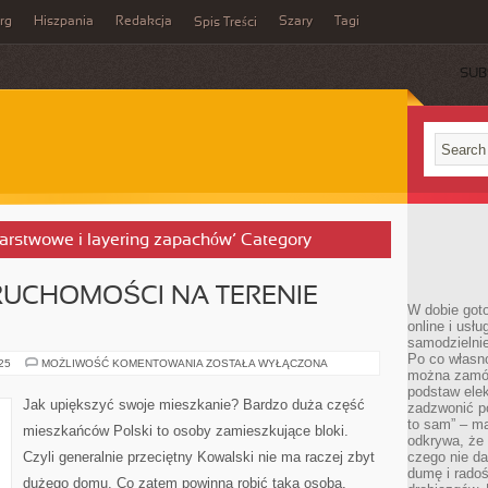
rg
Hiszpania
Redakcja
Szary
Tagi
Spis Treści
SUB
warstwowe i layering zapachów’ Category
RUCHOMOŚCI NA TERENIE
W dobie got
online i usł
samodzielni
Po co własn
KUPOWANIE
025
MOŻLIWOŚĆ KOMENTOWANIA
ZOSTAŁA WYŁĄCZONA
można zamów
NIERUCHOMOŚCI
NA
podstaw elek
TERENIE
Jak upiększyć swoje mieszkanie? Bardzo duża część
zadzwonić p
WARSZAWY
to sam” – ma
mieszkańców Polski to osoby zamieszkujące bloki.
odkrywa, że 
Czyli generalnie przeciętny Kowalski nie ma raczej zbyt
czego nie da
dumę i radoś
dużego domu. Co zatem powinna robić taka osoba,