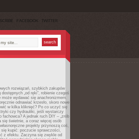
SCRIBE
FACEBOOK
TWITTER
owych rozwiązań, szybkich zakupów
ug dostępnych „od ręki”, robienie czegoś
e może wydawać się anachronizmem.
oręcznie odnawiać krzesło, skoro nowe
ić w kilka kliknięć? Po co uczyć się
tryki czy hydrauliki, jeśli wystarczy
o fachowca? A jednak ruch DIY – „zrób
 się świetnie, a coraz więcej osób
własnoręczne projekty przynoszą coś,
 się kupić: poczucie sprawczości,
ć z efektu. Zaczyna się zwykle od