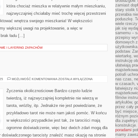
drobiazgów.
zamiast dop
która chociaż mieszka w relatywnie małym mieszkaniu,
stary stolik
najzwyczajniej chciałaby mieć trochę więcej przestrzeni
przerabia n
poduszkę. T
ektować wnętrza swojego mieszkania! W większości
wiele rzeczy
amy większej uwagi na projektowanie, a więc w
jak się wyda
samemu – są
brak ładu […]
przepisy wy
domowych za
użytkownika
WE I LAYERING ZAPACHÓW
podstaw. Zan
wiertarkę, 
instrukcję ob
ułatwiają pr
majsterkowan
potrafi uchr
nas czas, ne
WRÓŻBY
025
MOŻLIWOŚĆ KOMENTOWANIA
ZOSTAŁA WYŁĄCZONA
w czasach, w
łatwiejszy n
Życzenia okolicznościowe Bardzo często ludzie
majsterkowic
filmów instr
twierdzą, iż najzwyczajniej kompletnie nie wierzą w
artykułów, g
tarota, wróżby, itp. Jednakże nie jest powiedziane, że
przez cały p
być miejsce,
przykładowo tarot nie może nam jakoś pomóc. W końcu
różnym pozio
w większości przypadków jest tak, że tarociści mają
dla zupełny
konstrukcje
ogromne doświadczenie, więc bez dwóch zdań mogą dla
poradami
pot
mamy zawsze
 doświadczonego tarocisty znaleźć masz okazję na stronie