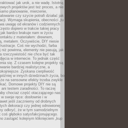
aktować jak urok, a nie wadę. Istotną
wych projektów jest też proces, a nie
 Samo planowanie, mierzenie,
alowanie czy szycie potrafi działać jak
acji. Wymaga skupienia, obecności „tu
rywa uwagę od ekranów i codziennych
zęsto dopiero w trakcie takiej pracy
jak bardzo brakuje nam w życiu
kontaktu z materiałem: drewnem,
bą, metalem. Oczywiście, DIY niesie
frustracje. Coś nie wychodzi, farba
j niż powinna, elementy nie pasują, jak
, a rzeczywistość nie chce być tak
zdjęcia w internecie. To jednak część
nia się. Z czasem kolejne projekty są
owanie bardziej realistyczne, a
okojniejsze. Zyskana cierpliwość
 później w innych dziedzinach życia, bo
 że na sensowne efekty trzeba zwykle
ekać. Domowe projekty DIY nie są
ani testem zaradności. To raczej
 aby chociaż część otaczającego nas
 w swoje ręce: dosłownie i w
awet jeśli zaczniemy od drobnych
tych dekoracji czy jednej odnowionej
my odkryć, że w tym samodzielnym
st coś głęboko satysfakcjonującego.
no zastąpić kolejnym kliknięciem „kup