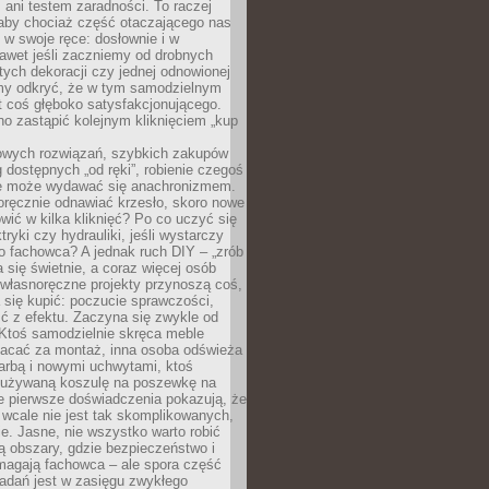
ani testem zaradności. To raczej
 aby chociaż część otaczającego nas
 w swoje ręce: dosłownie i w
awet jeśli zaczniemy od drobnych
tych dekoracji czy jednej odnowionej
my odkryć, że w tym samodzielnym
st coś głęboko satysfakcjonującego.
no zastąpić kolejnym kliknięciem „kup
owych rozwiązań, szybkich zakupów
ug dostępnych „od ręki”, robienie czegoś
e może wydawać się anachronizmem.
oręcznie odnawiać krzesło, skoro nowe
ić w kilka kliknięć? Po co uczyć się
tryki czy hydrauliki, jeśli wystarczy
o fachowca? A jednak ruch DIY – „zrób
 się świetnie, a coraz więcej osób
własnoręczne projekty przynoszą coś,
 się kupić: poczucie sprawczości,
ć z efektu. Zaczyna się zwykle od
 Ktoś samodzielnie skręca meble
łacać za montaż, inna osoba odświeża
 farbą i nowymi uchwytami, ktoś
ieużywaną koszulę na poszewkę na
e pierwsze doświadczenia pokazują, że
 wcale nie jest tak skomplikowanych,
je. Jasne, nie wszystko warto robić
 obszary, gdzie bezpieczeństwo i
magają fachowca – ale spora część
dań jest w zasięgu zwykłego