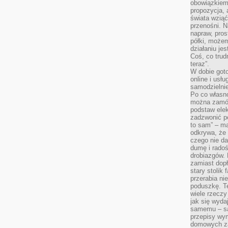
obowiązkiem 
propozycja,
świata wziąć
przenośni. N
napraw, pros
półki, może
działaniu je
Coś, co trud
teraz”.
W dobie got
online i usł
samodzielni
Po co własn
można zamów
podstaw elek
zadzwonić p
to sam” – ma
odkrywa, że 
czego nie da
dumę i radoś
drobiazgów.
zamiast dop
stary stolik
przerabia n
poduszkę. T
wiele rzeczy
jak się wyda
samemu – są
przepisy wy
domowych za