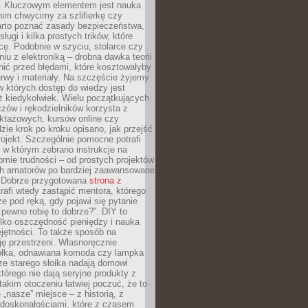
. Kluczowym elementem jest nauka
im chwycimy za szlifierkę czy
warto poznać zasady bezpieczeństwa,
sługi i kilka prostych trików, które
acę. Podobnie w szyciu, stolarce czy
iu z elektroniką – drobna dawka teorii
onić przed błędami, które kosztowałyby
rwy i materiały. Na szczęście żyjemy
 których dostęp do wiedzy jest
iż kiedykolwiek. Wielu początkujących
zów i rękodzielników korzysta z
uktażowych, kursów online czy
dzie krok po kroku opisano, jak przejść
rojekt. Szczególnie pomocne potrafi
 w którym zebrano instrukcje na
mie trudności – od prostych projektów
ch amatorów po bardziej zaawansowane
. Dobrze przygotowana
strona z
rafi wtedy zastąpić mentora, którego
 pod ręką, gdy pojawi się pytanie
 pewno robię to dobrze?”. DIY to
ylko oszczędność pieniędzy i nauka
jętności. To także sposób na
ję przestrzeni. Własnoręcznie
łka, odnawiana komoda czy lampka
ze starego słoika nadają domowi
którego nie dają seryjne produkty z
takim otoczeniu łatwiej poczuć, że to
 „nasze” miejsce – z historią, z
edoskonałościami, które z czasem