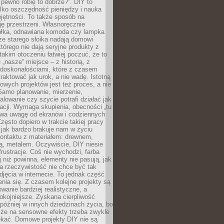
 pewno robię to dobrze?”. DIY to
ylko oszczędność pieniędzy i nauka
jętności. To także sposób na
ję przestrzeni. Własnoręcznie
łka, odnawiana komoda czy lampka
ze starego słoika nadają domowi
którego nie dają seryjne produkty z
takim otoczeniu łatwiej poczuć, że to
 „nasze” miejsce – z historią, z
edoskonałościami, które z czasem
aktować jak urok, a nie wadę. Istotną
wych projektów jest też proces, a nie
 Samo planowanie, mierzenie,
alowanie czy szycie potrafi działać jak
acji. Wymaga skupienia, obecności „tu
rywa uwagę od ekranów i codziennych
zęsto dopiero w trakcie takiej pracy
jak bardzo brakuje nam w życiu
kontaktu z materiałem: drewnem,
bą, metalem. Oczywiście, DIY niesie
frustracje. Coś nie wychodzi, farba
j niż powinna, elementy nie pasują, jak
, a rzeczywistość nie chce być tak
zdjęcia w internecie. To jednak część
nia się. Z czasem kolejne projekty są
owanie bardziej realistyczne, a
okojniejsze. Zyskana cierpliwość
 później w innych dziedzinach życia, bo
 że na sensowne efekty trzeba zwykle
ekać. Domowe projekty DIY nie są