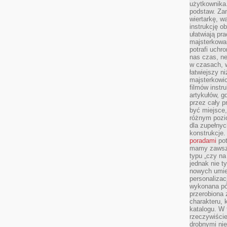
użytkownika
podstaw. Zan
wiertarkę, 
instrukcję ob
ułatwiają pr
majsterkowan
potrafi uchr
nas czas, ne
w czasach, w
łatwiejszy n
majsterkowic
filmów instr
artykułów, g
przez cały p
być miejsce,
różnym pozio
dla zupełny
konstrukcje
poradami
pot
mamy zawsze
typu „czy na
jednak nie t
nowych umie
personalizac
wykonana pó
przerobiona 
charakteru, 
katalogu. W 
rzeczywiście
drobnymi ni