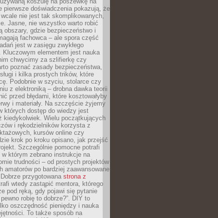
ieużywaną koszulę na poszewkę na
e pierwsze doświadczenia pokazują, że
 wcale nie jest tak skomplikowanych,
je. Jasne, nie wszystko warto robić
 obszary, gdzie bezpieczeństwo i
magają fachowca – ale spora część
dań jest w zasięgu zwykłego
. Kluczowym elementem jest nauka
im chwycimy za szlifierkę czy
warto poznać zasady bezpieczeństwa,
sługi i kilka prostych trików, które
acę. Podobnie w szyciu, stolarce czy
iu z elektroniką – drobna dawka teorii
onić przed błędami, które kosztowałyby
rwy i materiały. Na szczęście żyjemy
 których dostęp do wiedzy jest
iż kiedykolwiek. Wielu początkujących
zów i rękodzielników korzysta z
uktażowych, kursów online czy
dzie krok po kroku opisano, jak przejść
rojekt. Szczególnie pomocne potrafi
 w którym zebrano instrukcje na
mie trudności – od prostych projektów
ch amatorów po bardziej zaawansowane
. Dobrze przygotowana
strona z
rafi wtedy zastąpić mentora, którego
 pod ręką, gdy pojawi się pytanie
 pewno robię to dobrze?”. DIY to
ylko oszczędność pieniędzy i nauka
jętności. To także sposób na