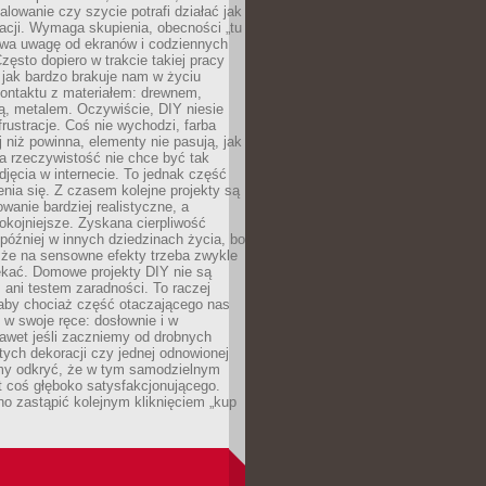
alowanie czy szycie potrafi działać jak
acji. Wymaga skupienia, obecności „tu
rywa uwagę od ekranów i codziennych
zęsto dopiero w trakcie takiej pracy
jak bardzo brakuje nam w życiu
kontaktu z materiałem: drewnem,
bą, metalem. Oczywiście, DIY niesie
frustracje. Coś nie wychodzi, farba
j niż powinna, elementy nie pasują, jak
, a rzeczywistość nie chce być tak
zdjęcia w internecie. To jednak część
nia się. Z czasem kolejne projekty są
owanie bardziej realistyczne, a
okojniejsze. Zyskana cierpliwość
 później w innych dziedzinach życia, bo
 że na sensowne efekty trzeba zwykle
ekać. Domowe projekty DIY nie są
ani testem zaradności. To raczej
 aby chociaż część otaczającego nas
 w swoje ręce: dosłownie i w
awet jeśli zaczniemy od drobnych
tych dekoracji czy jednej odnowionej
my odkryć, że w tym samodzielnym
st coś głęboko satysfakcjonującego.
no zastąpić kolejnym kliknięciem „kup