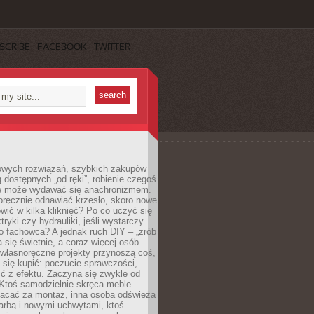
SCRIBE
FACEBOOK
TWITTER
owych rozwiązań, szybkich zakupów
ug dostępnych „od ręki”, robienie czegoś
e może wydawać się anachronizmem.
oręcznie odnawiać krzesło, skoro nowe
ić w kilka kliknięć? Po co uczyć się
tryki czy hydrauliki, jeśli wystarczy
o fachowca? A jednak ruch DIY – „zrób
 się świetnie, a coraz więcej osób
własnoręczne projekty przynoszą coś,
 się kupić: poczucie sprawczości,
ć z efektu. Zaczyna się zwykle od
 Ktoś samodzielnie skręca meble
łacać za montaż, inna osoba odświeża
 farbą i nowymi uchwytami, ktoś