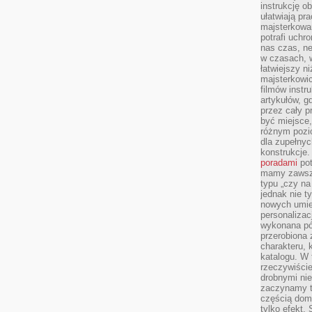
instrukcję ob
ułatwiają pr
majsterkowan
potrafi uchr
nas czas, ne
w czasach, w
łatwiejszy n
majsterkowic
filmów instr
artykułów, g
przez cały p
być miejsce,
różnym pozio
dla zupełny
konstrukcje
poradami
pot
mamy zawsze
typu „czy na
jednak nie t
nowych umie
personalizac
wykonana pó
przerobiona 
charakteru, 
katalogu. W 
rzeczywiście
drobnymi ni
zaczynamy tr
częścią domo
tylko efekt.