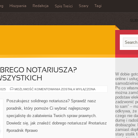
rg
Hiszpania
Redakcja
Szary
Tagi
Spis Treści
SUB
OBREGO NOTARIUSZA?
W dobie got
WSZYSTKICH
online i usł
samodzielni
Po co własn
JAK
2025
MOŻLIWOŚĆ KOMENTOWANIA
ZOSTAŁA WYŁĄCZONA
można zamów
ZNALEŹĆ
DOBREGO
podstaw elek
NOTARIUSZA?
Poszukujesz solidnego notariusza? Sprawdź nasz
zadzwonić p
PORADNIK
DLA
to sam” – ma
poradnik, który pomoże Ci wybrać najlepszego
WSZYSTKICH
odkrywa, że 
specjalistę do załatwienia Twoich spraw prawnych.
czego nie da
dumę i radoś
Dowiedz się, jak znaleźć dobrego notariusza! #notariusz
drobiazgów.
zamiast dop
#poradnik #prawo
stary stolik