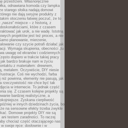
ję przestrzeni. Własnoręcznie
łka, odnawiana komoda czy lampka
ze starego słoika nadają domowi
którego nie dają seryjne produkty z
takim otoczeniu łatwiej poczuć, że to
 „nasze” miejsce – z historią, z
edoskonałościami, które z czasem
aktować jak urok, a nie wadę. Istotną
wych projektów jest też proces, a nie
 Samo planowanie, mierzenie,
alowanie czy szycie potrafi działać jak
acji. Wymaga skupienia, obecności „tu
rywa uwagę od ekranów i codziennych
zęsto dopiero w trakcie takiej pracy
jak bardzo brakuje nam w życiu
kontaktu z materiałem: drewnem,
bą, metalem. Oczywiście, DIY niesie
frustracje. Coś nie wychodzi, farba
j niż powinna, elementy nie pasują, jak
, a rzeczywistość nie chce być tak
zdjęcia w internecie. To jednak część
nia się. Z czasem kolejne projekty są
owanie bardziej realistyczne, a
okojniejsze. Zyskana cierpliwość
 później w innych dziedzinach życia, bo
 że na sensowne efekty trzeba zwykle
ekać. Domowe projekty DIY nie są
ani testem zaradności. To raczej
 aby chociaż część otaczającego nas
 w swoje ręce: dosłownie i w