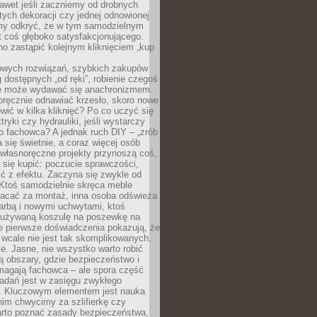
awet jeśli zaczniemy od drobnych
tych dekoracji czy jednej odnowionej
my odkryć, że w tym samodzielnym
st coś głęboko satysfakcjonującego.
no zastąpić kolejnym kliknięciem „kup
owych rozwiązań, szybkich zakupów
ug dostępnych „od ręki”, robienie czegoś
e może wydawać się anachronizmem.
oręcznie odnawiać krzesło, skoro nowe
ić w kilka kliknięć? Po co uczyć się
tryki czy hydrauliki, jeśli wystarczy
o fachowca? A jednak ruch DIY – „zrób
 się świetnie, a coraz więcej osób
własnoręczne projekty przynoszą coś,
 się kupić: poczucie sprawczości,
ć z efektu. Zaczyna się zwykle od
 Ktoś samodzielnie skręca meble
łacać za montaż, inna osoba odświeża
 farbą i nowymi uchwytami, ktoś
ieużywaną koszulę na poszewkę na
e pierwsze doświadczenia pokazują, że
 wcale nie jest tak skomplikowanych,
je. Jasne, nie wszystko warto robić
 obszary, gdzie bezpieczeństwo i
magają fachowca – ale spora część
dań jest w zasięgu zwykłego
. Kluczowym elementem jest nauka
im chwycimy za szlifierkę czy
warto poznać zasady bezpieczeństwa,