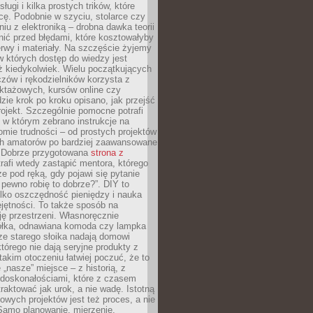
sługi i kilka prostych trików, które
acę. Podobnie w szyciu, stolarce czy
iu z elektroniką – drobna dawka teorii
onić przed błędami, które kosztowałyby
rwy i materiały. Na szczęście żyjemy
 których dostęp do wiedzy jest
iż kiedykolwiek. Wielu początkujących
zów i rękodzielników korzysta z
uktażowych, kursów online czy
dzie krok po kroku opisano, jak przejść
rojekt. Szczególnie pomocne potrafi
 w którym zebrano instrukcje na
mie trudności – od prostych projektów
ch amatorów po bardziej zaawansowane
. Dobrze przygotowana
strona z
rafi wtedy zastąpić mentora, którego
 pod ręką, gdy pojawi się pytanie
 pewno robię to dobrze?”. DIY to
ylko oszczędność pieniędzy i nauka
jętności. To także sposób na
ję przestrzeni. Własnoręcznie
łka, odnawiana komoda czy lampka
ze starego słoika nadają domowi
którego nie dają seryjne produkty z
takim otoczeniu łatwiej poczuć, że to
 „nasze” miejsce – z historią, z
edoskonałościami, które z czasem
aktować jak urok, a nie wadę. Istotną
wych projektów jest też proces, a nie
 Samo planowanie, mierzenie,