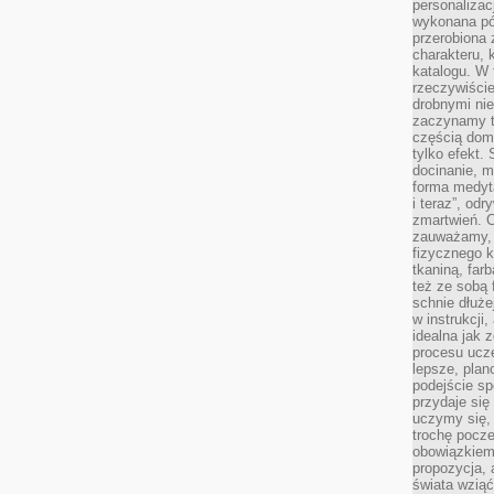
personalizac
wykonana pó
przerobiona 
charakteru, 
katalogu. W 
rzeczywiście
drobnymi ni
zaczynamy tr
częścią domo
tylko efekt.
docinanie, m
forma medyt
i teraz”, od
zmartwień. C
zauważamy, 
fizycznego 
tkaniną, far
też ze sobą 
schnie dłuże
w instrukcji
idealna jak 
procesu ucze
lepsze, plan
podejście sp
przydaje się
uczymy się,
trochę pocz
obowiązkiem 
propozycja,
świata wziąć