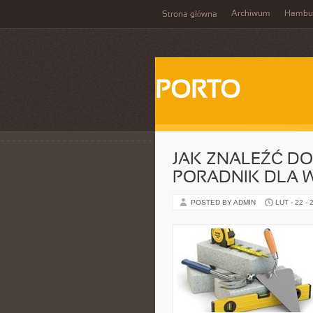
Archiwum
Hambu
Strona główna
PORTO
JAK ZNALEŹĆ D
PORADNIK DLA 
POSTED BY ADMIN
LUT - 22 - 