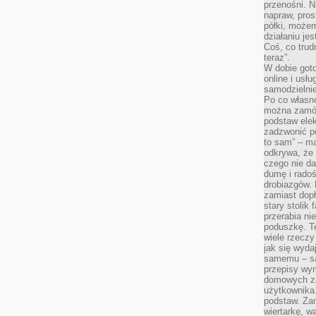
przenośni. N
napraw, pros
półki, może
działaniu je
Coś, co trud
teraz”.
W dobie got
online i usł
samodzielni
Po co własn
można zamów
podstaw elek
zadzwonić p
to sam” – ma
odkrywa, że 
czego nie da
dumę i radoś
drobiazgów.
zamiast dop
stary stolik
przerabia n
poduszkę. T
wiele rzeczy
jak się wyda
samemu – są
przepisy wy
domowych za
użytkownika
podstaw. Zan
wiertarkę, 