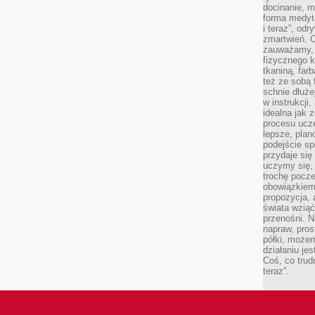
docinanie, m
forma medyt
i teraz”, od
zmartwień. C
zauważamy, 
fizycznego 
tkaniną, far
też ze sobą 
schnie dłuże
w instrukcji
idealna jak 
procesu ucze
lepsze, plan
podejście sp
przydaje się
uczymy się,
trochę pocz
obowiązkiem 
propozycja,
świata wziąć
przenośni. N
napraw, pros
półki, może
działaniu je
Coś, co trud
teraz”.