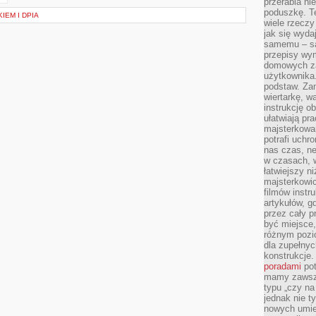
przerabia n
poduszkę. T
IEM I DPIA
wiele rzeczy
jak się wyda
samemu – są
przepisy wy
domowych za
użytkownika
podstaw. Zan
wiertarkę, 
instrukcję ob
ułatwiają pr
majsterkowan
potrafi uchr
nas czas, ne
w czasach, w
łatwiejszy n
majsterkowic
filmów instr
artykułów, g
przez cały p
być miejsce,
różnym pozio
dla zupełny
konstrukcje
poradami
pot
mamy zawsze
typu „czy na
jednak nie t
nowych umie