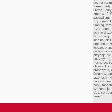
docinanie, m
forma medyt
i teraz”, od
zmartwień. C
zauważamy, 
fizycznego 
tkaniną, far
też ze sobą 
schnie dłuże
w instrukcji
idealna jak 
procesu ucze
lepsze, plan
podejście sp
przydaje się
uczymy się,
trochę pocz
obowiązkiem 
propozycja,
świata wziąć
przenośni. N
napraw, pros
półki, może
działaniu je
Coś, co trud
teraz”.