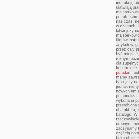
instrukcję ob
ułatwiają pr
majsterkowan
potrafi uchr
nas czas, ne
w czasach, w
łatwiejszy n
majsterkowic
filmów instr
artykułów, g
przez cały p
być miejsce,
różnym pozio
dla zupełny
konstrukcje
poradami
pot
mamy zawsze
typu „czy na
jednak nie t
nowych umie
personalizac
wykonana pó
przerobiona 
charakteru, 
katalogu. W 
rzeczywiście
drobnymi ni
zaczynamy tr
częścią domo
tylko efekt.