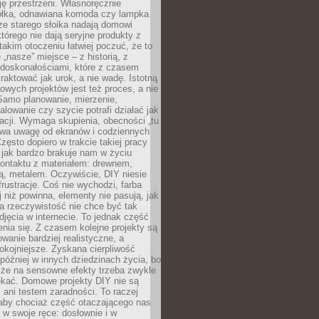
ję przestrzeni. Własnoręcznie
łka, odnawiana komoda czy lampka
ze starego słoika nadają domowi
którego nie dają seryjne produkty z
takim otoczeniu łatwiej poczuć, że to
 „nasze” miejsce – z historią, z
edoskonałościami, które z czasem
aktować jak urok, a nie wadę. Istotną
wych projektów jest też proces, a nie
 Samo planowanie, mierzenie,
alowanie czy szycie potrafi działać jak
acji. Wymaga skupienia, obecności „tu
rywa uwagę od ekranów i codziennych
zęsto dopiero w trakcie takiej pracy
jak bardzo brakuje nam w życiu
kontaktu z materiałem: drewnem,
bą, metalem. Oczywiście, DIY niesie
frustracje. Coś nie wychodzi, farba
j niż powinna, elementy nie pasują, jak
, a rzeczywistość nie chce być tak
zdjęcia w internecie. To jednak część
nia się. Z czasem kolejne projekty są
owanie bardziej realistyczne, a
okojniejsze. Zyskana cierpliwość
 później w innych dziedzinach życia, bo
 że na sensowne efekty trzeba zwykle
ekać. Domowe projekty DIY nie są
ani testem zaradności. To raczej
 aby chociaż część otaczającego nas
 w swoje ręce: dosłownie i w