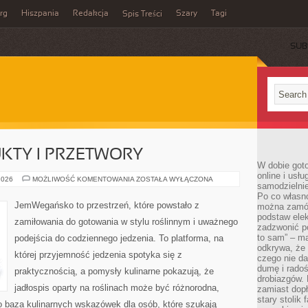
rg
Hiszpania
Redakcja
Szary
Tagi
Spis Treści
SUB
TY I PRZETWORY
W dobie got
online i usł
DOMOWE
2026
MOŻLIWOŚĆ KOMENTOWANIA
ZOSTAŁA WYŁĄCZONA
samodzielni
PRODUKTY
I
Po co własn
PRZETWORY
JemWegańsko to przestrzeń, które powstało z
można zamów
podstaw elek
zamiłowania do gotowania w stylu roślinnym i uważnego
zadzwonić p
to sam” – ma
podejścia do codziennego jedzenia. To platforma, na
odkrywa, że 
której przyjemność jedzenia spotyka się z
czego nie da
dumę i radoś
praktycznością, a pomysły kulinarne pokazują, że
drobiazgów.
jadłospis oparty na roślinach może być różnorodna,
zamiast dop
stary stolik
o baza kulinarnych wskazówek dla osób, które szukają