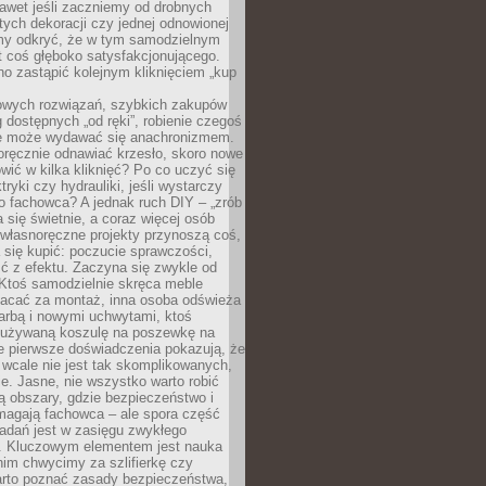
awet jeśli zaczniemy od drobnych
tych dekoracji czy jednej odnowionej
my odkryć, że w tym samodzielnym
st coś głęboko satysfakcjonującego.
no zastąpić kolejnym kliknięciem „kup
owych rozwiązań, szybkich zakupów
ug dostępnych „od ręki”, robienie czegoś
e może wydawać się anachronizmem.
oręcznie odnawiać krzesło, skoro nowe
ić w kilka kliknięć? Po co uczyć się
tryki czy hydrauliki, jeśli wystarczy
o fachowca? A jednak ruch DIY – „zrób
 się świetnie, a coraz więcej osób
własnoręczne projekty przynoszą coś,
 się kupić: poczucie sprawczości,
ć z efektu. Zaczyna się zwykle od
 Ktoś samodzielnie skręca meble
łacać za montaż, inna osoba odświeża
 farbą i nowymi uchwytami, ktoś
ieużywaną koszulę na poszewkę na
e pierwsze doświadczenia pokazują, że
 wcale nie jest tak skomplikowanych,
je. Jasne, nie wszystko warto robić
 obszary, gdzie bezpieczeństwo i
magają fachowca – ale spora część
dań jest w zasięgu zwykłego
. Kluczowym elementem jest nauka
im chwycimy za szlifierkę czy
warto poznać zasady bezpieczeństwa,