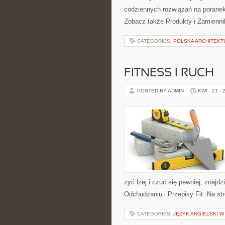
codziennych rozwiązań na poranek
Zobacz także Produkty i Zamiennik
CATEGORIES:
POLSKA ARCHITEKT
FITNESS I RUCH
POSTED BY ADMIN
KWI - 21 - 
żyć lżej i czuć się pewniej, znaj
Odchudzaniu i Przepisy Fit. Na st
CATEGORIES:
JĘZYK ANGIELSKI W