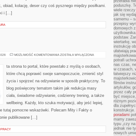
przerabia n
poduszkę. T
, obiad, kolację, deser czy coś pysznego między posiłkami.
wiele rzeczy
i i […]
jak się wyda
samemu – są
przepisy wy
URA
domowych za
użytkownika
podstaw. Zan
wiertarkę, 
instrukcję ob
ułatwiają pr
FITNESS
2026
MOŻLIWOŚĆ KOMENTOWANIA
ZOSTAŁA WYŁĄCZONA
majsterkowan
I
potrafi uchr
RUCH
nas czas, ne
ta strona to portal, które powstało z myślą o osobach,
w czasach, w
które chcą poprawić swoje samopoczucie, zmienić styl
łatwiejszy n
majsterkowic
życia i spojrzeć na odżywianie w sposób praktyczny. To
filmów instr
artykułów, g
blog poświęcony tematom takim jak redukcja masy
przez cały p
ciała, świadome odżywianie, codzienny trening, a także
być miejsce,
różnym pozio
wellbeing. Każdy, kto szuka motywacji, aby jeść lepiej,
dla zupełny
dzie tutaj pomocne wskazówki. Polecam Mity i Fakty o
konstrukcje
poradami
pot
ronie publikowane […]
mamy zawsze
typu „czy na
jednak nie t
 PRACY
nowych umie