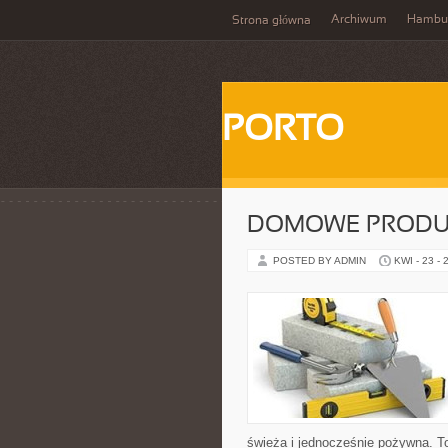
Archiwum
Hambu
Strona główna
PORTO
DOMOWE PRODUK
POSTED BY ADMIN
KWI - 23 - 
świeża i jednocześnie pożywna. T