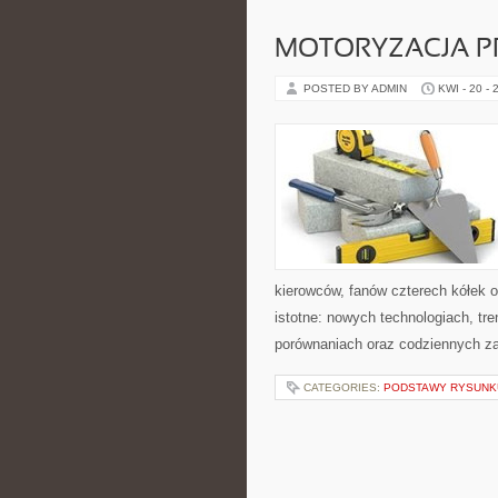
MOTORYZACJA P
POSTED BY ADMIN
KWI - 20 - 
kierowców, fanów czterech kółek 
istotne: nowych technologiach, tr
porównaniach oraz codziennych z
CATEGORIES:
PODSTAWY RYSUNK