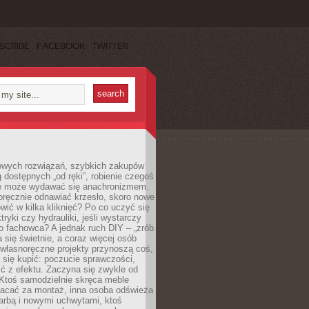
SCRIBE
FACEBOOK
TWITTER
owych rozwiązań, szybkich zakupów
ug dostępnych „od ręki”, robienie czegoś
e może wydawać się anachronizmem.
oręcznie odnawiać krzesło, skoro nowe
ić w kilka kliknięć? Po co uczyć się
tryki czy hydrauliki, jeśli wystarczy
o fachowca? A jednak ruch DIY – „zrób
 się świetnie, a coraz więcej osób
własnoręczne projekty przynoszą coś,
 się kupić: poczucie sprawczości,
ć z efektu. Zaczyna się zwykle od
 Ktoś samodzielnie skręca meble
łacać za montaż, inna osoba odświeża
 farbą i nowymi uchwytami, ktoś