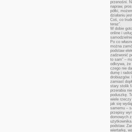
przenośni. N
napraw, pros
półki, może
działaniu je
Coś, co trud
teraz”.
W dobie got
online i usł
samodzielni
Po co własn
można zamów
podstaw elek
zadzwonić p
to sam” – ma
odkrywa, że 
czego nie da
dumę i radoś
drobiazgów.
zamiast dop
stary stolik
przerabia n
poduszkę. T
wiele rzeczy
jak się wyda
samemu – są
przepisy wy
domowych za
użytkownika
podstaw. Zan
wiertarkę, 