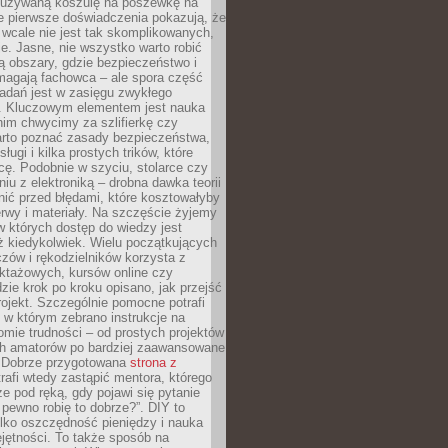
ieużywaną koszulę na poszewkę na
e pierwsze doświadczenia pokazują, że
 wcale nie jest tak skomplikowanych,
je. Jasne, nie wszystko warto robić
 obszary, gdzie bezpieczeństwo i
magają fachowca – ale spora część
dań jest w zasięgu zwykłego
. Kluczowym elementem jest nauka
im chwycimy za szlifierkę czy
warto poznać zasady bezpieczeństwa,
sługi i kilka prostych trików, które
acę. Podobnie w szyciu, stolarce czy
iu z elektroniką – drobna dawka teorii
onić przed błędami, które kosztowałyby
rwy i materiały. Na szczęście żyjemy
 których dostęp do wiedzy jest
iż kiedykolwiek. Wielu początkujących
zów i rękodzielników korzysta z
uktażowych, kursów online czy
dzie krok po kroku opisano, jak przejść
rojekt. Szczególnie pomocne potrafi
 w którym zebrano instrukcje na
mie trudności – od prostych projektów
ch amatorów po bardziej zaawansowane
. Dobrze przygotowana
strona z
rafi wtedy zastąpić mentora, którego
 pod ręką, gdy pojawi się pytanie
 pewno robię to dobrze?”. DIY to
ylko oszczędność pieniędzy i nauka
jętności. To także sposób na