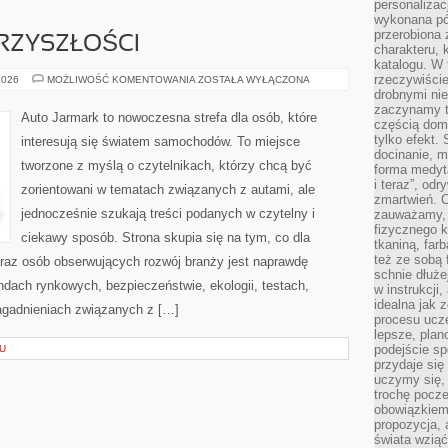
personalizac
wykonana pó
przerobiona 
RZYSZŁOŚCI
charakteru, 
katalogu. W 
rzeczywiście
MOTORYZACJA
2026
MOŻLIWOŚĆ KOMENTOWANIA
ZOSTAŁA WYŁĄCZONA
PRZYSZŁOŚCI
drobnymi ni
zaczynamy tr
Auto Jarmark to nowoczesna strefa dla osób, które
częścią domo
tylko efekt.
interesują się światem samochodów. To miejsce
docinanie, m
tworzone z myślą o czytelnikach, którzy chcą być
forma medyt
i teraz”, od
zorientowani w tematach związanych z autami, ale
zmartwień. C
jednocześnie szukają treści podanych w czytelny i
zauważamy, 
fizycznego 
ciekawy sposób. Strona skupia się na tym, co dla
tkaniną, far
też ze sobą 
oraz osób obserwujących rozwój branży jest naprawdę
schnie dłuże
endach rynkowych, bezpieczeństwie, ekologii, testach,
w instrukcji
idealna jak 
agadnieniach związanych z […]
procesu ucze
lepsze, plan
podejście sp
U
przydaje się
uczymy się,
trochę pocz
obowiązkiem 
propozycja,
świata wziąć