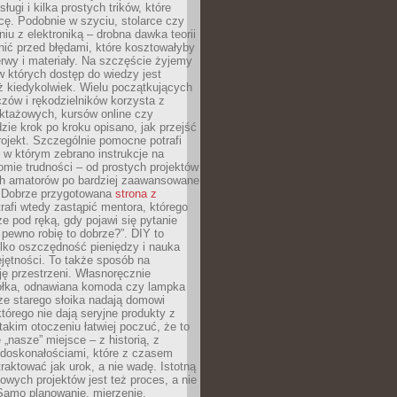
sługi i kilka prostych trików, które
acę. Podobnie w szyciu, stolarce czy
iu z elektroniką – drobna dawka teorii
onić przed błędami, które kosztowałyby
rwy i materiały. Na szczęście żyjemy
 których dostęp do wiedzy jest
iż kiedykolwiek. Wielu początkujących
zów i rękodzielników korzysta z
uktażowych, kursów online czy
dzie krok po kroku opisano, jak przejść
rojekt. Szczególnie pomocne potrafi
 w którym zebrano instrukcje na
mie trudności – od prostych projektów
ch amatorów po bardziej zaawansowane
. Dobrze przygotowana
strona z
rafi wtedy zastąpić mentora, którego
 pod ręką, gdy pojawi się pytanie
 pewno robię to dobrze?”. DIY to
ylko oszczędność pieniędzy i nauka
jętności. To także sposób na
ję przestrzeni. Własnoręcznie
łka, odnawiana komoda czy lampka
ze starego słoika nadają domowi
którego nie dają seryjne produkty z
takim otoczeniu łatwiej poczuć, że to
 „nasze” miejsce – z historią, z
edoskonałościami, które z czasem
aktować jak urok, a nie wadę. Istotną
wych projektów jest też proces, a nie
 Samo planowanie, mierzenie,