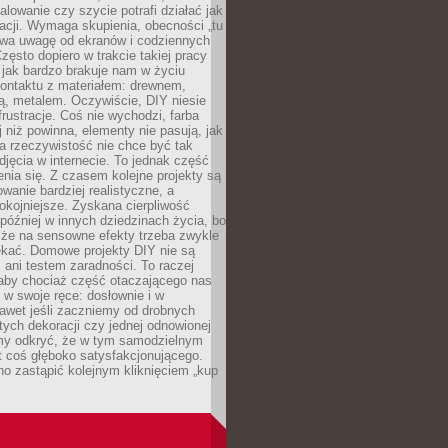
alowanie czy szycie potrafi działać jak
acji. Wymaga skupienia, obecności „tu
rywa uwagę od ekranów i codziennych
zęsto dopiero w trakcie takiej pracy
jak bardzo brakuje nam w życiu
kontaktu z materiałem: drewnem,
bą, metalem. Oczywiście, DIY niesie
frustracje. Coś nie wychodzi, farba
j niż powinna, elementy nie pasują, jak
, a rzeczywistość nie chce być tak
zdjęcia w internecie. To jednak część
nia się. Z czasem kolejne projekty są
owanie bardziej realistyczne, a
okojniejsze. Zyskana cierpliwość
 później w innych dziedzinach życia, bo
 że na sensowne efekty trzeba zwykle
ekać. Domowe projekty DIY nie są
ani testem zaradności. To raczej
 aby chociaż część otaczającego nas
 w swoje ręce: dosłownie i w
awet jeśli zaczniemy od drobnych
tych dekoracji czy jednej odnowionej
my odkryć, że w tym samodzielnym
st coś głęboko satysfakcjonującego.
no zastąpić kolejnym kliknięciem „kup