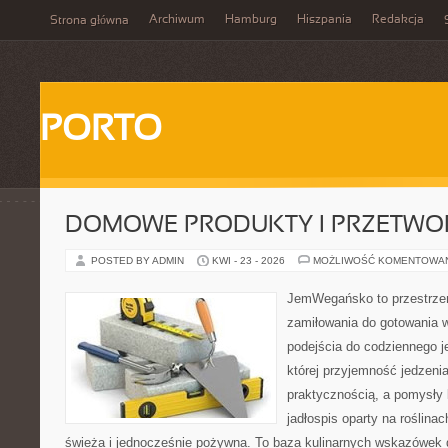
Archiwum
Hamburg
Hiszpania
Redakcja
Strona główna
PORTO
DOMOWE PRODUKTY I PRZETWO
POSTED BY ADMIN
KWI - 23 - 2026
MOŻLIWOŚĆ KOMENTOWA
JemWegańsko to przestrzeń
zamiłowania do gotowania w
podejścia do codziennego je
której przyjemność jedzenia
praktycznością, a pomysły 
jadłospis oparty na roślina
świeża i jednocześnie pożywna. To baza kulinarnych wskazówek d