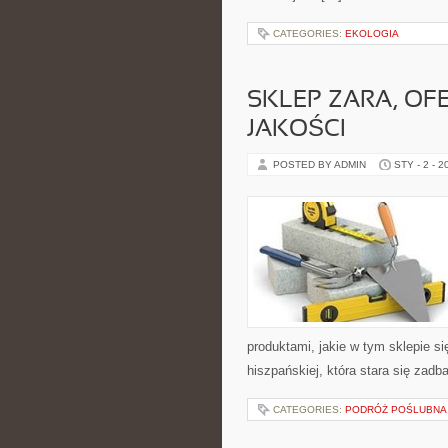
CATEGORIES:
EKOLOGIA
SKLEP ZARA, OF
JAKOŚCI
POSTED BY ADMIN
STY - 2 - 2
produktami, jakie w tym sklepie si
hiszpańskiej, która stara się zadb
CATEGORIES:
PODRÓŻ POŚLUBNA