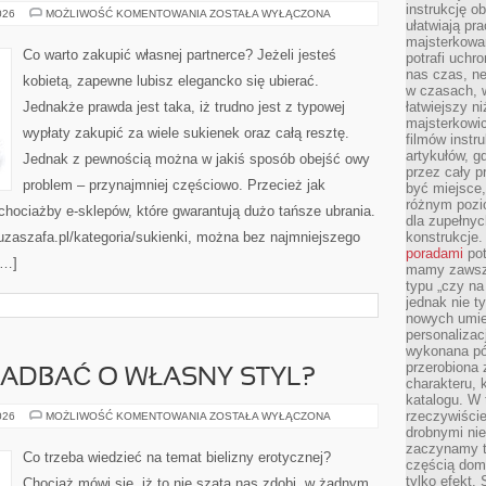
instrukcję ob
W
026
MOŻLIWOŚĆ KOMENTOWANIA
ZOSTAŁA WYŁĄCZONA
ułatwiają pr
JAKI
SPOSÓB
majsterkowan
O
Co warto zakupić własnej partnerce? Jeżeli jesteś
potrafi uchr
WIELE
PIĘKNIEJ
nas czas, ne
kobietą, zapewne lubisz elegancko się ubierać.
WYGLĄDAĆ?
w czasach, w
Jednakże prawda jest taka, iż trudno jest z typowej
łatwiejszy n
majsterkowic
wypłaty zakupić za wiele sukienek oraz całą resztę.
filmów instr
artykułów, g
Jednak z pewnością można w jakiś sposób obejść owy
przez cały p
problem – przynajmniej częściowo. Przecież jak
być miejsce,
różnym pozio
hociażby e-sklepów, które gwarantują dużo tańsze ubrania.
dla zupełny
zaszafa.pl/kategoria/sukienki, można bez najmniejszego
konstrukcje
poradami
pot
[…]
mamy zawsze
typu „czy na
jednak nie t
nowych umie
personalizac
wykonana pó
przerobiona 
ZADBAĆ O WŁASNY STYL?
charakteru, 
katalogu. W 
rzeczywiście
W
026
MOŻLIWOŚĆ KOMENTOWANIA
ZOSTAŁA WYŁĄCZONA
JAKI
drobnymi ni
SPOSÓB
zaczynamy tr
ZADBAĆ
Co trzeba wiedzieć na temat bielizny erotycznej?
O
częścią domo
WŁASNY
tylko efekt.
Chociaż mówi się, iż to nie szata nas zdobi, w żadnym