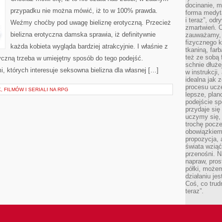
STYL?
docinanie, m
przypadku nie można mówić, iż to w 100% prawda.
forma medyt
i teraz”, od
Weźmy choćby pod uwagę bieliznę erotyczną. Przecież
zmartwień. C
bielizna erotyczna damska sprawia, iż definitywnie
zauważamy, 
fizycznego 
każda kobieta wygląda bardziej atrakcyjnie. I właśnie z
tkaniną, far
też ze sobą 
yczną trzeba w umiejętny sposób do tego podejść.
schnie dłuże
i, których interesuje seksowna bielizna dla własnej […]
w instrukcji
idealna jak 
procesu ucze
 FILMÓW I SERIALI NA RPG
lepsze, plan
podejście sp
przydaje się
uczymy się,
trochę pocz
obowiązkiem 
propozycja,
świata wziąć
przenośni. N
napraw, pros
półki, może
działaniu je
Coś, co trud
teraz”.