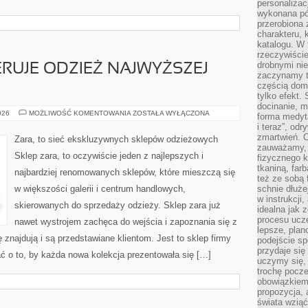
personalizac
wykonana pó
przerobiona 
charakteru, 
katalogu. W 
rzeczywiście
drobnymi ni
ERUJE ODZIEŻ NAJWYŻSZEJ
zaczynamy tr
częścią domo
tylko efekt.
docinanie, m
SKLEP
026
MOŻLIWOŚĆ KOMENTOWANIA
ZOSTAŁA WYŁĄCZONA
forma medyt
ZARA,
i teraz”, od
OFERUJE
ODZIEŻ
zmartwień. C
Zara, to sieć ekskluzywnych sklepów odzieżowych
NAJWYŻSZEJ
zauważamy, 
JAKOŚCI
Sklep zara, to oczywiście jeden z najlepszych i
fizycznego 
tkaniną, far
najbardziej renomowanych sklepów, które mieszczą się
też ze sobą 
w większości galerii i centrum handlowych,
schnie dłuże
w instrukcji
skierowanych do sprzedaży odzieży. Sklep zara już
idealna jak 
procesu ucze
nawet wystrojem zachęca do wejścia i zapoznania się z
lepsze, plan
ę znajdują i są przedstawiane klientom. Jest to sklep firmy
podejście sp
przydaje się
ać o to, by każda nowa kolekcja prezentowała się […]
uczymy się,
trochę pocz
obowiązkiem 
propozycja,
świata wziąć