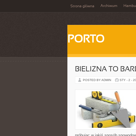
Archiwum
Hambu
Strona główna
PORTO
BIELIZNA TO BA
POSTED BY ADMIN
STY - 2 - 2
próbując w jakiś sposób spowodo