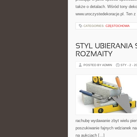
także o detalach. Wśród tony dekor
www.uroczystedekoracje.pl. Ten z
CATEGORIES:
CZĘSTOCHOWA
STYL UBIERANIA
ROZMAITY
POSTED BY ADMIN
STY - 2 - 2
rachubę wydawanie zbyt wielu pien
poszukiwanie fajnych wdzianek na 
na aukcjach […]