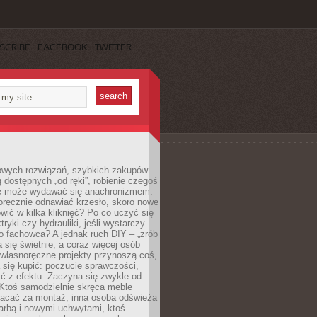
SCRIBE
FACEBOOK
TWITTER
owych rozwiązań, szybkich zakupów
ug dostępnych „od ręki”, robienie czegoś
e może wydawać się anachronizmem.
oręcznie odnawiać krzesło, skoro nowe
ić w kilka kliknięć? Po co uczyć się
tryki czy hydrauliki, jeśli wystarczy
o fachowca? A jednak ruch DIY – „zrób
 się świetnie, a coraz więcej osób
własnoręczne projekty przynoszą coś,
 się kupić: poczucie sprawczości,
ć z efektu. Zaczyna się zwykle od
 Ktoś samodzielnie skręca meble
łacać za montaż, inna osoba odświeża
 farbą i nowymi uchwytami, ktoś