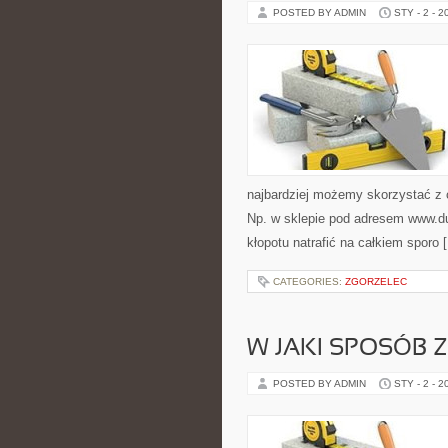
POSTED BY ADMIN
STY - 2 - 2
najbardziej możemy skorzystać z c
Np. w sklepie pod adresem www.du
kłopotu natrafić na całkiem sporo 
CATEGORIES:
ZGORZELEC
W JAKI SPOSÓB 
POSTED BY ADMIN
STY - 2 - 2