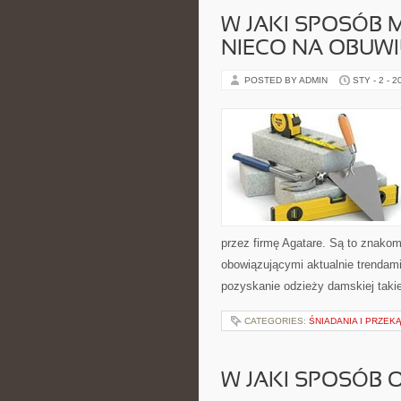
W JAKI SPOSÓB
NIECO NA OBUWI
POSTED BY ADMIN
STY - 2 - 2
przez firmę Agatare. Są to znakom
obowiązującymi aktualnie trendam
pozyskanie odzieży damskiej takie
CATEGORIES:
ŚNIADANIA I PRZEK
W JAKI SPOSÓB 