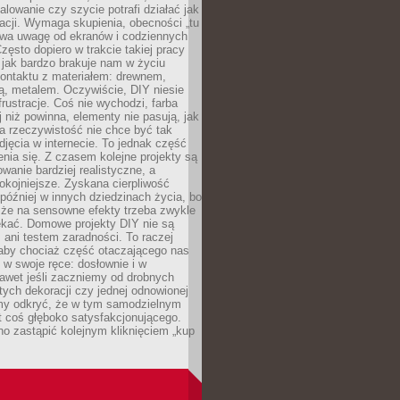
alowanie czy szycie potrafi działać jak
acji. Wymaga skupienia, obecności „tu
rywa uwagę od ekranów i codziennych
zęsto dopiero w trakcie takiej pracy
jak bardzo brakuje nam w życiu
kontaktu z materiałem: drewnem,
bą, metalem. Oczywiście, DIY niesie
frustracje. Coś nie wychodzi, farba
j niż powinna, elementy nie pasują, jak
, a rzeczywistość nie chce być tak
zdjęcia w internecie. To jednak część
nia się. Z czasem kolejne projekty są
owanie bardziej realistyczne, a
okojniejsze. Zyskana cierpliwość
 później w innych dziedzinach życia, bo
 że na sensowne efekty trzeba zwykle
ekać. Domowe projekty DIY nie są
ani testem zaradności. To raczej
 aby chociaż część otaczającego nas
 w swoje ręce: dosłownie i w
awet jeśli zaczniemy od drobnych
tych dekoracji czy jednej odnowionej
my odkryć, że w tym samodzielnym
st coś głęboko satysfakcjonującego.
no zastąpić kolejnym kliknięciem „kup