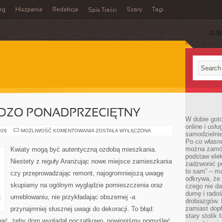
rg
Hiszpania
Redakcja
Szary
Tagi
Spis Treści
SUB
RDZO PONADPRZECIĘTNY
W dobie got
online i usł
BIELIZNA
026
MOŻLIWOŚĆ KOMENTOWANIA
ZOSTAŁA WYŁĄCZONA
samodzielni
TO
Po co własn
BARDZO
PONADPRZECIĘTNY
można zamów
Kwiaty mogą być autentyczną ozdobą mieszkania.
podstaw elek
Niestety z reguły Aranżując nowe miejsce zamieszkania
zadzwonić p
to sam” – ma
czy przeprowadzając remont, najogromniejszą uwagę
odkrywa, że 
skupiamy na ogólnym wyglądzie pomieszczenia oraz
czego nie da
dumę i radoś
umeblowaniu, nie przykładając obszernej -a
drobiazgów.
zamiast dop
przynajmniej słusznej uwagi do dekoracji. To błąd:
stary stolik
wać, żeby dom wyglądał początkowo, powinniśmy pomyśleć