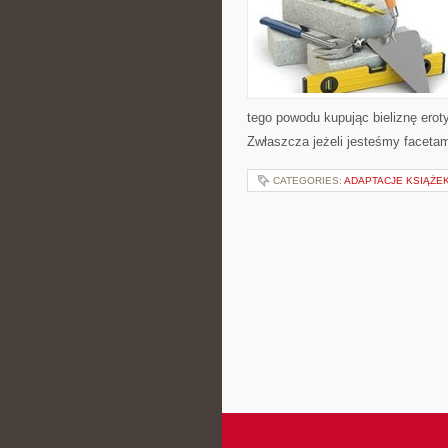
tego powodu kupując bieliznę erot
Zwłaszcza jeżeli jesteśmy facetam
CATEGORIES:
ADAPTACJE KSIĄŻEK,