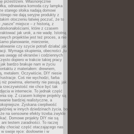
ję przestrzeni. Własnoręcznie
łka, odnawiana komoda czy lampka
ze starego słoika nadają domowi
którego nie dają seryjne produkty z
takim otoczeniu łatwiej poczuć, że to
 „nasze” miejsce – z historią, z
edoskonałościami, które z czasem
aktować jak urok, a nie wadę. Istotną
wych projektów jest też proces, a nie
 Samo planowanie, mierzenie,
alowanie czy szycie potrafi działać jak
acji. Wymaga skupienia, obecności „tu
rywa uwagę od ekranów i codziennych
zęsto dopiero w trakcie takiej pracy
jak bardzo brakuje nam w życiu
kontaktu z materiałem: drewnem,
bą, metalem. Oczywiście, DIY niesie
frustracje. Coś nie wychodzi, farba
j niż powinna, elementy nie pasują, jak
, a rzeczywistość nie chce być tak
zdjęcia w internecie. To jednak część
nia się. Z czasem kolejne projekty są
owanie bardziej realistyczne, a
okojniejsze. Zyskana cierpliwość
 później w innych dziedzinach życia, bo
 że na sensowne efekty trzeba zwykle
ekać. Domowe projekty DIY nie są
ani testem zaradności. To raczej
 aby chociaż część otaczającego nas
 w swoje ręce: dosłownie i w