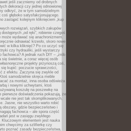
awet jeśli zaczniemy od drobnych
tych dekoracji czy jednej odnowionej
my odkryć, że w tym samodzielnym
st coś głęboko satysfakcjonującego.
no zastąpić kolejnym kliknięciem „kup
owych rozwiązań, szybkich zakupów
ug dostępnych „od ręki”, robienie czegoś
e może wydawać się anachronizmem.
oręcznie odnawiać krzesło, skoro nowe
ić w kilka kliknięć? Po co uczyć się
tryki czy hydrauliki, jeśli wystarczy
o fachowca? A jednak ruch DIY – „zrób
 się świetnie, a coraz więcej osób
własnoręczne projekty przynoszą coś,
 się kupić: poczucie sprawczości,
ć z efektu. Zaczyna się zwykle od
 Ktoś samodzielnie skręca meble
łacać za montaż, inna osoba odświeża
 farbą i nowymi uchwytami, ktoś
ieużywaną koszulę na poszewkę na
e pierwsze doświadczenia pokazują, że
 wcale nie jest tak skomplikowanych,
je. Jasne, nie wszystko warto robić
 obszary, gdzie bezpieczeństwo i
magają fachowca – ale spora część
dań jest w zasięgu zwykłego
. Kluczowym elementem jest nauka
im chwycimy za szlifierkę czy
warto poznać zasady bezpieczeństwa,