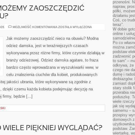
przenośni. N
napraw, pros
 MOŻEMY ZAOSZCZĘDZIĆ
półki, może
U?
działaniu je
Coś, co trud
teraz”.
W
026
MOŻLIWOŚĆ KOMENTOWANIA
ZOSTAŁA WYŁĄCZONA
W dobie got
JAKI
online i usł
SPOSÓB
MOŻEMY
samodzielni
Jak możemy zaoszczędzić nieco na obuwiu? Modna
ZAOSZCZĘDZIĆ
Po co własn
NIECO
odzież damska, jest w teraźniejszych czasach
NA
można zamów
OBUWIU?
podstaw elek
wykonywana przez różne firmy, które czynnie działają w
zadzwonić p
branży odzieżowej. Odzież damska agatare, to fraza
to sam” – ma
odkrywa, że 
bardzo często wprowadzana w wyszukiwarki www, w
czego nie da
dumę i radoś
celu znalezienia ciuchów dla kobiet, produkowanych
drobiazgów.
itej jakości ubrania, które wykonywane są zgodnie z
zamiast dop
stary stolik
i, dzięki czemu każda kobieta podejmując decyzję na
przerabia n
j firmy, będzie […]
poduszkę. T
wiele rzeczy
jak się wyda
ĄSKI
samemu – są
przepisy wy
domowych za
użytkownika
O WIELE PIĘKNIEJ WYGLĄDAĆ?
podstaw. Zan
wiertarkę, 