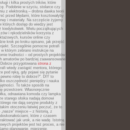
sługi i kilka prostych trików, które
acę. Podobnie w szyciu, stolarce czy
iu z elektroniką – drobna dawka teorii
onić przed błędami, które kosztowałyby
rwy i materiały. Na szczęście żyjemy
 których dostęp do wiedzy jest
iż kiedykolwiek. Wielu początkujących
zów i rękodzielników korzysta z
uktażowych, kursów online czy
dzie krok po kroku opisano, jak przejść
rojekt. Szczególnie pomocne potrafi
 w którym zebrano instrukcje na
mie trudności – od prostych projektów
ch amatorów po bardziej zaawansowane
. Dobrze przygotowana
strona z
rafi wtedy zastąpić mentora, którego
 pod ręką, gdy pojawi się pytanie
 pewno robię to dobrze?”. DIY to
ylko oszczędność pieniędzy i nauka
jętności. To także sposób na
ję przestrzeni. Własnoręcznie
łka, odnawiana komoda czy lampka
ze starego słoika nadają domowi
którego nie dają seryjne produkty z
takim otoczeniu łatwiej poczuć, że to
 „nasze” miejsce – z historią, z
edoskonałościami, które z czasem
aktować jak urok, a nie wadę. Istotną
wych projektów jest też proces, a nie
 Samo planowanie, mierzenie,