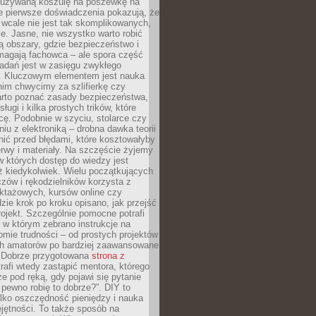
ieużywaną koszulę na poszewkę na
e pierwsze doświadczenia pokazują, że
 wcale nie jest tak skomplikowanych,
je. Jasne, nie wszystko warto robić
 obszary, gdzie bezpieczeństwo i
magają fachowca – ale spora część
dań jest w zasięgu zwykłego
. Kluczowym elementem jest nauka
im chwycimy za szlifierkę czy
warto poznać zasady bezpieczeństwa,
sługi i kilka prostych trików, które
acę. Podobnie w szyciu, stolarce czy
iu z elektroniką – drobna dawka teorii
onić przed błędami, które kosztowałyby
rwy i materiały. Na szczęście żyjemy
 których dostęp do wiedzy jest
iż kiedykolwiek. Wielu początkujących
zów i rękodzielników korzysta z
uktażowych, kursów online czy
dzie krok po kroku opisano, jak przejść
rojekt. Szczególnie pomocne potrafi
 w którym zebrano instrukcje na
mie trudności – od prostych projektów
ch amatorów po bardziej zaawansowane
. Dobrze przygotowana
strona z
rafi wtedy zastąpić mentora, którego
 pod ręką, gdy pojawi się pytanie
 pewno robię to dobrze?”. DIY to
ylko oszczędność pieniędzy i nauka
jętności. To także sposób na