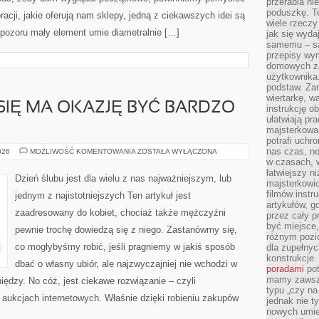
przerabia n
poduszkę. T
acji, jakie oferują nam sklepy, jedną z ciekawszych idei są
wiele rzeczy
 pozoru mały element umie diametralnie […]
jak się wyda
samemu – są
przepisy wy
domowych za
użytkownika
podstaw. Zan
wiertarkę, 
 SIĘ MA OKAZJĘ BYĆ BARDZO
instrukcję ob
ułatwiają pr
majsterkowan
potrafi uchr
nas czas, ne
STYL
026
MOŻLIWOŚĆ KOMENTOWANIA
ZOSTAŁA WYŁĄCZONA
UBIERANIA
w czasach, w
SIĘ
łatwiejszy n
MA
Dzień ślubu jest dla wielu z nas najważniejszym, lub
OKAZJĘ
majsterkowic
BYĆ
filmów instr
jednym z najistotniejszych Ten artykuł jest
BARDZO
artykułów, g
ROZMAITY
zaadresowany do kobiet, chociaż także mężczyźni
przez cały p
być miejsce,
pewnie trochę dowiedzą się z niego. Zastanówmy się,
różnym pozio
co mogłybyśmy robić, jeśli pragniemy w jakiś sposób
dla zupełny
konstrukcje
dbać o własny ubiór, ale najzwyczajniej nie wchodzi w
poradami
pot
mamy zawsze
iędzy. No cóż, jest ciekawe rozwiązanie – czyli
typu „czy na
aukcjach internetowych. Właśnie dzięki robieniu zakupów
jednak nie t
nowych umie