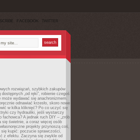
SCRIBE
FACEBOOK
TWITTER
owych rozwiązań, szybkich zakupów
ug dostępnych „od ręki”, robienie czegoś
e może wydawać się anachronizmem.
oręcznie odnawiać krzesło, skoro nowe
ić w kilka kliknięć? Po co uczyć się
tryki czy hydrauliki, jeśli wystarczy
o fachowca? A jednak ruch DIY – „zrób
 się świetnie, a coraz więcej osób
własnoręczne projekty przynoszą coś,
 się kupić: poczucie sprawczości,
ć z efektu. Zaczyna się zwykle od