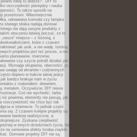
 pewno robię to dobrze?”. DIY to
ylko oszczędność pieniędzy i nauka
jętności. To także sposób na
ję przestrzeni. Własnoręcznie
łka, odnawiana komoda czy lampka
ze starego słoika nadają domowi
którego nie dają seryjne produkty z
takim otoczeniu łatwiej poczuć, że to
 „nasze” miejsce – z historią, z
edoskonałościami, które z czasem
aktować jak urok, a nie wadę. Istotną
wych projektów jest też proces, a nie
 Samo planowanie, mierzenie,
alowanie czy szycie potrafi działać jak
acji. Wymaga skupienia, obecności „tu
rywa uwagę od ekranów i codziennych
zęsto dopiero w trakcie takiej pracy
jak bardzo brakuje nam w życiu
kontaktu z materiałem: drewnem,
bą, metalem. Oczywiście, DIY niesie
frustracje. Coś nie wychodzi, farba
j niż powinna, elementy nie pasują, jak
, a rzeczywistość nie chce być tak
zdjęcia w internecie. To jednak część
nia się. Z czasem kolejne projekty są
owanie bardziej realistyczne, a
okojniejsze. Zyskana cierpliwość
 później w innych dziedzinach życia, bo
 że na sensowne efekty trzeba zwykle
ekać. Domowe projekty DIY nie są