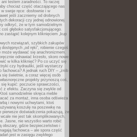
ani testem zaradności. To raczej
 aby chociaż część otaczającego nas
 w swoje ręce: dosłownie i w
awet jeśli zaczniemy od drobnych
tych dekoracji czy jednej odnowionej
my odkryć, że w tym samodzielnym
st coś głęboko satysfakcjonującego.
no zastąpić kolejnym kliknięciem „kup
owych rozwiązań, szybkich zakupów
ug dostępnych „od ręki”, robienie czegoś
e może wydawać się anachronizmem.
oręcznie odnawiać krzesło, skoro nowe
ić w kilka kliknięć? Po co uczyć się
tryki czy hydrauliki, jeśli wystarczy
o fachowca? A jednak ruch DIY – „zrób
 się świetnie, a coraz więcej osób
własnoręczne projekty przynoszą coś,
 się kupić: poczucie sprawczości,
ć z efektu. Zaczyna się zwykle od
 Ktoś samodzielnie skręca meble
łacać za montaż, inna osoba odświeża
 farbą i nowymi uchwytami, ktoś
ieużywaną koszulę na poszewkę na
e pierwsze doświadczenia pokazują, że
 wcale nie jest tak skomplikowanych,
je. Jasne, nie wszystko warto robić
 obszary, gdzie bezpieczeństwo i
magają fachowca – ale spora część
dań jest w zasięgu zwykłego