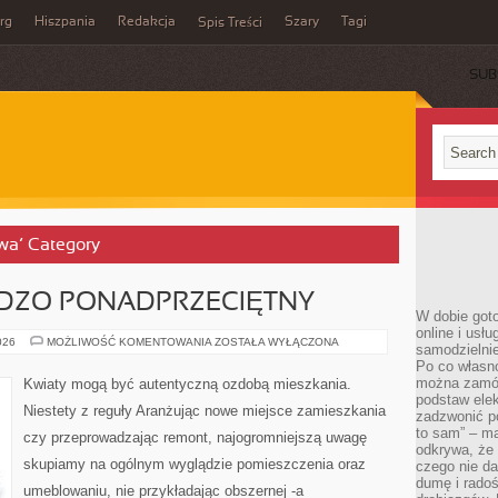
rg
Hiszpania
Redakcja
Szary
Tagi
Spis Treści
SUB
owa’ Category
RDZO PONADPRZECIĘTNY
W dobie got
online i usł
BIELIZNA
026
MOŻLIWOŚĆ KOMENTOWANIA
ZOSTAŁA WYŁĄCZONA
samodzielni
TO
Po co własn
BARDZO
PONADPRZECIĘTNY
można zamów
Kwiaty mogą być autentyczną ozdobą mieszkania.
podstaw elek
Niestety z reguły Aranżując nowe miejsce zamieszkania
zadzwonić p
to sam” – ma
czy przeprowadzając remont, najogromniejszą uwagę
odkrywa, że 
skupiamy na ogólnym wyglądzie pomieszczenia oraz
czego nie da
dumę i radoś
umeblowaniu, nie przykładając obszernej -a