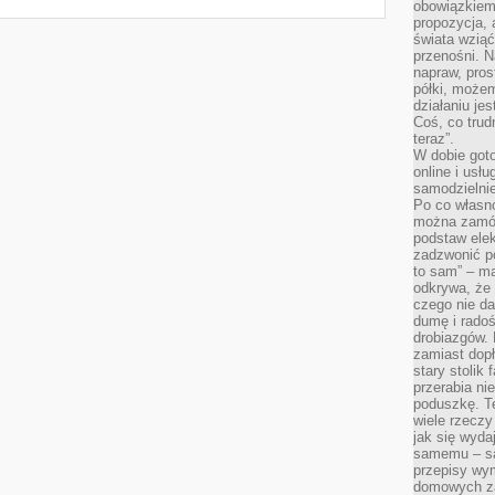
obowiązkiem 
propozycja,
świata wziąć
przenośni. N
napraw, pros
półki, może
działaniu je
Coś, co trud
teraz”.
W dobie got
online i usł
samodzielni
Po co własn
można zamów
podstaw elek
zadzwonić p
to sam” – ma
odkrywa, że 
czego nie da
dumę i radoś
drobiazgów.
zamiast dop
stary stolik
przerabia n
poduszkę. T
wiele rzeczy
jak się wyda
samemu – są
przepisy wy
domowych za