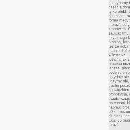
zaczynamy tr
częścią domo
tylko efekt.
docinanie, m
forma medyt
i teraz”, od
zmartwień. C
zauważamy, 
fizycznego 
tkaniną, far
też ze sobą 
schnie dłuże
w instrukcji
idealna jak 
procesu ucze
lepsze, plan
podejście sp
przydaje się
uczymy się,
trochę pocz
obowiązkiem 
propozycja,
świata wziąć
przenośni. N
napraw, pros
półki, może
działaniu je
Coś, co trud
teraz”.