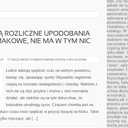
typu „czy na
jednak nie t
nowych umie
personalizac
wykonana pó
przerobiona 
charakteru, 
katalogu. W 
Ą ROZLICZNE UPODOBANIA
rzeczywiście
drobnymi ni
MAKOWE, NIE MA W TYM NIC
zaczynamy tr
częścią domo
tylko efekt.
docinanie, m
OBYWATELE
025
MOŻLIWOŚĆ KOMENTOWANIA
ZOSTAŁA WYŁĄCZONA
forma medyt
MAJĄ
i teraz”, od
ROZLICZNE
UPODOBANIA
zmartwień. C
Ludzie adorują spędzać czas na wolnym powietrzu,
KUCHARSKIE
zauważamy, 
I
bawiąc się, uprawiając sporty Obywatele nagminnie
fizycznego 
SMAKOWE,
NIE
tkaniną, far
cierpią na rozmaite niedogodności i choroby. Niektóre z
MA
też ze sobą 
W
nich nie są zbyt przykre i można z nimi normalnie
schnie dłuże
TYM
NIC
w instrukcji
WĄTPLIWEGO
działać, ale niektóre są na tyle dokuczliwe, że
idealna jak 
procesu ucze
kolosalnie utrudniają życie. Czasami choroba jest na
lepsze, plan
y dużo czasu musi spędzać w pozycji leżącej na łóżku. Takie
podejście sp
przydaje się
tylko męczące, ale […]
uczymy się,
trochę pocz