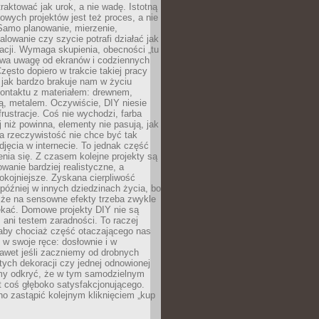
aktować jak urok, a nie wadę. Istotną
wych projektów jest też proces, a nie
 Samo planowanie, mierzenie,
alowanie czy szycie potrafi działać jak
acji. Wymaga skupienia, obecności „tu
rywa uwagę od ekranów i codziennych
zęsto dopiero w trakcie takiej pracy
jak bardzo brakuje nam w życiu
kontaktu z materiałem: drewnem,
bą, metalem. Oczywiście, DIY niesie
frustracje. Coś nie wychodzi, farba
j niż powinna, elementy nie pasują, jak
, a rzeczywistość nie chce być tak
zdjęcia w internecie. To jednak część
nia się. Z czasem kolejne projekty są
owanie bardziej realistyczne, a
okojniejsze. Zyskana cierpliwość
 później w innych dziedzinach życia, bo
 że na sensowne efekty trzeba zwykle
ekać. Domowe projekty DIY nie są
ani testem zaradności. To raczej
 aby chociaż część otaczającego nas
 w swoje ręce: dosłownie i w
awet jeśli zaczniemy od drobnych
tych dekoracji czy jednej odnowionej
my odkryć, że w tym samodzielnym
st coś głęboko satysfakcjonującego.
no zastąpić kolejnym kliknięciem „kup