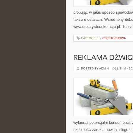
próbując w jakiś sposób spowodo
także o detalach. Wśród tony dekor
www.uroczystedekoracje.pl. Ten z
CATEGORIES:
CZĘSTOCHOWA
REKLAMA DŹWIG
POSTED BY ADMIN
LIS - 9 - 2
wybierali potencjalni konsumenci.
i zdolność zareklamowania tego c