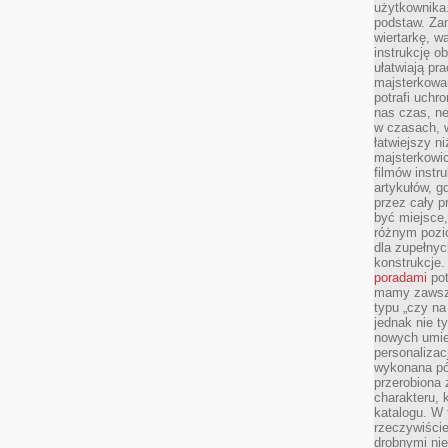
użytkownika
podstaw. Zan
wiertarkę, 
instrukcję ob
ułatwiają pr
majsterkowan
potrafi uchr
nas czas, ne
w czasach, w
łatwiejszy n
majsterkowic
filmów instr
artykułów, g
przez cały p
być miejsce,
różnym pozio
dla zupełny
konstrukcje
poradami
pot
mamy zawsze
typu „czy na
jednak nie t
nowych umie
personalizac
wykonana pó
przerobiona 
charakteru, 
katalogu. W 
rzeczywiście
drobnymi ni