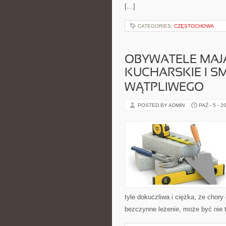
[…]
CATEGORIES:
CZĘSTOCHOWA
OBYWATELE MAJ
KUCHARSKIE I S
WĄTPLIWEGO
POSTED BY ADMIN
PAŹ - 5 - 2
tyle dokuczliwa i ciężka, że chor
bezczynne leżenie, może być nie 