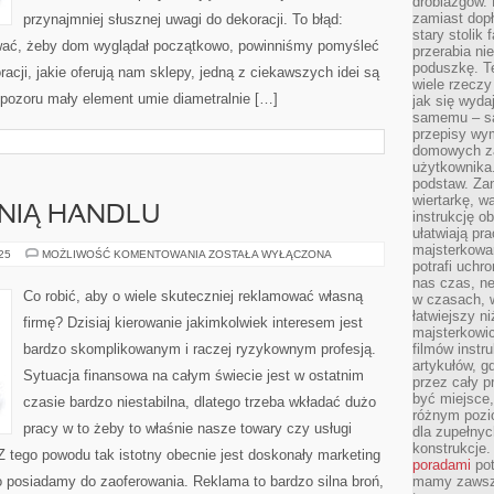
drobiazgów.
zamiast dop
przynajmniej słusznej uwagi do dekoracji. To błąd:
stary stolik
wać, żeby dom wyglądał początkowo, powinniśmy pomyśleć
przerabia n
poduszkę. T
acji, jakie oferują nam sklepy, jedną z ciekawszych idei są
wiele rzeczy
 pozoru mały element umie diametralnie […]
jak się wyda
samemu – są
przepisy wy
domowych za
użytkownika
podstaw. Zan
wiertarkę, 
NIĄ HANDLU
instrukcję ob
ułatwiają pr
majsterkowan
REKLAMA
025
MOŻLIWOŚĆ KOMENTOWANIA
ZOSTAŁA WYŁĄCZONA
potrafi uchr
DŹWIGNIĄ
HANDLU
nas czas, ne
Co robić, aby o wiele skuteczniej reklamować własną
w czasach, w
łatwiejszy n
firmę? Dzisiaj kierowanie jakimkolwiek interesem jest
majsterkowic
bardzo skomplikowanym i raczej ryzykownym profesją.
filmów instr
artykułów, g
Sytuacja finansowa na całym świecie jest w ostatnim
przez cały p
być miejsce,
czasie bardzo niestabilna, dlatego trzeba wkładać dużo
różnym pozio
pracy w to żeby to właśnie nasze towary czy usługi
dla zupełny
konstrukcje
 Z tego powodu tak istotny obecnie jest doskonały marketing
poradami
pot
o posiadamy do zaoferowania. Reklama to bardzo silna broń,
mamy zawsze