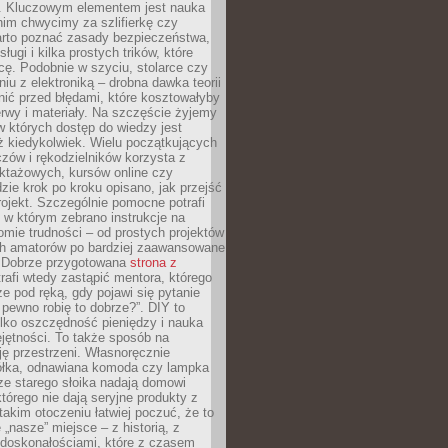
. Kluczowym elementem jest nauka
im chwycimy za szlifierkę czy
warto poznać zasady bezpieczeństwa,
sługi i kilka prostych trików, które
acę. Podobnie w szyciu, stolarce czy
iu z elektroniką – drobna dawka teorii
onić przed błędami, które kosztowałyby
rwy i materiały. Na szczęście żyjemy
 których dostęp do wiedzy jest
iż kiedykolwiek. Wielu początkujących
zów i rękodzielników korzysta z
uktażowych, kursów online czy
dzie krok po kroku opisano, jak przejść
rojekt. Szczególnie pomocne potrafi
 w którym zebrano instrukcje na
mie trudności – od prostych projektów
ch amatorów po bardziej zaawansowane
. Dobrze przygotowana
strona z
rafi wtedy zastąpić mentora, którego
 pod ręką, gdy pojawi się pytanie
 pewno robię to dobrze?”. DIY to
ylko oszczędność pieniędzy i nauka
jętności. To także sposób na
ję przestrzeni. Własnoręcznie
łka, odnawiana komoda czy lampka
ze starego słoika nadają domowi
którego nie dają seryjne produkty z
takim otoczeniu łatwiej poczuć, że to
 „nasze” miejsce – z historią, z
edoskonałościami, które z czasem