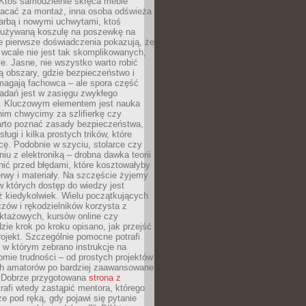
 Ktoś samodzielnie skręca meble
łacać za montaż, inna osoba odświeża
 farbą i nowymi uchwytami, ktoś
ieużywaną koszulę na poszewkę na
e pierwsze doświadczenia pokazują, że
 wcale nie jest tak skomplikowanych,
je. Jasne, nie wszystko warto robić
 obszary, gdzie bezpieczeństwo i
magają fachowca – ale spora część
dań jest w zasięgu zwykłego
. Kluczowym elementem jest nauka
im chwycimy za szlifierkę czy
warto poznać zasady bezpieczeństwa,
sługi i kilka prostych trików, które
acę. Podobnie w szyciu, stolarce czy
iu z elektroniką – drobna dawka teorii
onić przed błędami, które kosztowałyby
rwy i materiały. Na szczęście żyjemy
 których dostęp do wiedzy jest
iż kiedykolwiek. Wielu początkujących
zów i rękodzielników korzysta z
uktażowych, kursów online czy
dzie krok po kroku opisano, jak przejść
rojekt. Szczególnie pomocne potrafi
 w którym zebrano instrukcje na
mie trudności – od prostych projektów
ch amatorów po bardziej zaawansowane
. Dobrze przygotowana
strona z
rafi wtedy zastąpić mentora, którego
 pod ręką, gdy pojawi się pytanie