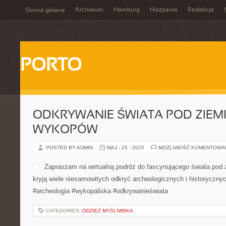
Archiwum
Hamburg
Hiszpania
Redakcja
Strona główna
PORTO
ODKRYWANIE ŚWIATA POD ZIEMI
WYKOPÓW
POSTED BY ADMIN
MAJ - 25 - 2025
MOŻLIWOŚĆ KOMENTOWA
Zapraszam na wirtualną podróż do fascynującego świata pod
kryją wiele niesamowitych odkryć archeologicznych i historycznyc
#archeologia #wykopaliska #odkrywanieświata
CATEGORIES:
ODZIEŻ MYŚLIWSKA