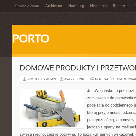
Archiwum
Hamburg
Hiszpania
Redakcja
Strona główna
PORTO
DOMOWE PRODUKTY I PRZETWO
POSTED BY ADMIN
KWI - 23 - 2026
MOŻLIWOŚĆ KOMENTOWA
JemWegańsko to przestrzeń
zamiłowania do gotowania w
podejścia do codziennego je
której przyjemność jedzenia
praktycznością, a pomysły 
jadłospis oparty na roślina
świeża i jednocześnie pożywna. To baza kulinarnych wskazówek d