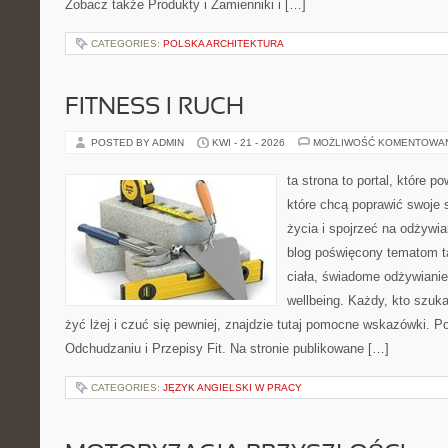
Zobacz także Produkty i Zamienniki i […]
CATEGORIES:
POLSKA ARCHITEKTURA
FITNESS I RUCH
POSTED BY ADMIN
KWI - 21 - 2026
MOŻLIWOŚĆ KOMENTOWA
ta strona to portal, które 
które chcą poprawić swoje 
życia i spojrzeć na odżywi
blog poświęcony tematom t
ciała, świadome odżywianie,
wellbeing. Każdy, kto szuka
żyć lżej i czuć się pewniej, znajdzie tutaj pomocne wskazówki. P
Odchudzaniu i Przepisy Fit. Na stronie publikowane […]
CATEGORIES:
JĘZYK ANGIELSKI W PRACY