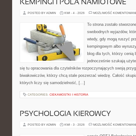
KEMPINGI I POLA NAMIOTOWE
POSTED BY ADMIN
KWI - 4 - 2026
MOŻLIWOŚĆ KOMENTOWAN
To strona zostało stworzon
swobodnych wyjazdów, które 
wtedy, gdy mogą ruszyć prz
kempingowym albo wyruszy
blog dla tych, którzy cenią 
jednocześnie szukają użyte
się tu opracowania dla czytelników rozpoczynających swoją przy
biwakowiczów, którzy chcą stale poszerzać wiedzę. Całość skupi
których liczy się samodzielność, […]
CATEGORIES:
CIEKAWOSTKI I HISTORIA
PSYCHOLOGIA KIEROWCY
POSTED BY ADMIN
KWI - 3 - 2026
MOŻLIWOŚĆ KOMENTOWAN