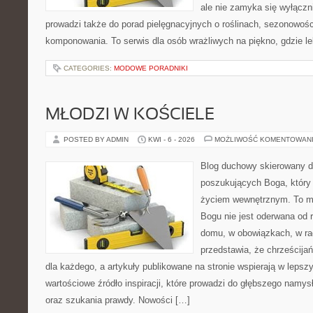
ale nie zamyka się wyłączn
prowadzi także do porad pielęgnacyjnych o roślinach, sezonowośc
komponowania. To serwis dla osób wrażliwych na piękno, gdzie le
CATEGORIES:
MODOWE PORADNIKI
MŁODZI W KOŚCIELE
POSTED BY ADMIN
KWI - 6 - 2026
MOŻLIWOŚĆ KOMENTOWAN
Blog duchowy skierowany d
poszukujących Boga, który 
życiem wewnętrznym. To mi
Bogu nie jest oderwana od r
domu, w obowiązkach, w rad
przedstawia, że chrześcij
dla każdego, a artykuły publikowane na stronie wspierają w lepszy
wartościowe źródło inspiracji, które prowadzi do głębszego namy
oraz szukania prawdy. Nowości […]