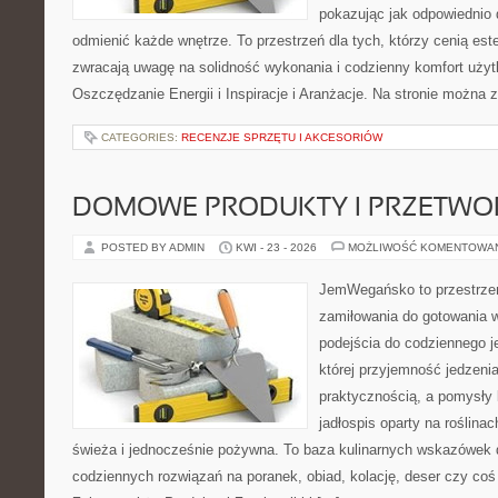
pokazując jak odpowiednio 
odmienić każde wnętrze. To przestrzeń dla tych, którzy cenią est
zwracają uwagę na solidność wykonania i codzienny komfort użyt
Oszczędzanie Energii i Inspiracje i Aranżacje. Na stronie można 
CATEGORIES:
RECENZJE SPRZĘTU I AKCESORIÓW
DOMOWE PRODUKTY I PRZETWO
POSTED BY ADMIN
KWI - 23 - 2026
MOŻLIWOŚĆ KOMENTOWA
JemWegańsko to przestrzeń
zamiłowania do gotowania w
podejścia do codziennego je
której przyjemność jedzenia
praktycznością, a pomysły 
jadłospis oparty na roślina
świeża i jednocześnie pożywna. To baza kulinarnych wskazówek d
codziennych rozwiązań na poranek, obiad, kolację, deser czy co