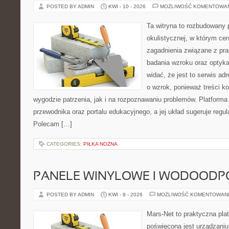
POSTED BY ADMIN
KWI - 10 - 2026
MOŻLIWOŚĆ KOMENTOWA
Ta witryna to rozbudowany 
okulistycznej, w którym cen
zagadnienia związane z prac
badania wzroku oraz optyka
widać, że jest to serwis a
o wzrok, ponieważ treści k
wygodzie patrzenia, jak i na rozpoznawaniu problemów. Platforma
przewodnika oraz portalu edukacyjnego, a jej układ sugeruje regula
Polecam […]
CATEGORIES:
PIŁKA NOŻNA
PANELE WINYLOWE I WODOODP
POSTED BY ADMIN
KWI - 9 - 2026
MOŻLIWOŚĆ KOMENTOWAN
Mars-Net to praktyczna plat
poświęcona jest urządzaniu