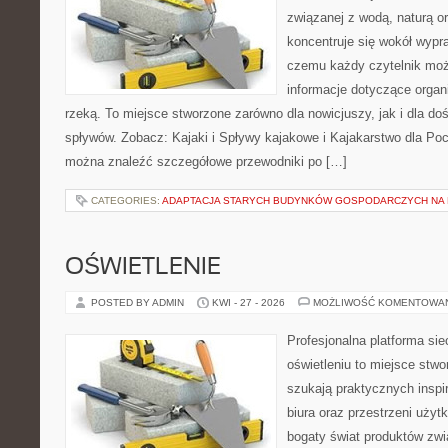
związanej z wodą, naturą o
koncentruje się wokół wypr
czemu każdy czytelnik moż
informacje dotyczące organ
rzeką. To miejsce stworzone zarówno dla nowicjuszy, jak i dla 
spływów. Zobacz: Kajaki i Spływy kajakowe i Kajakarstwo dla Poc
można znaleźć szczegółowe przewodniki po […]
CATEGORIES:
ADAPTACJA STARYCH BUDYNKÓW GOSPODARCZYCH NA 
OŚWIETLENIE
POSTED BY ADMIN
KWI - 27 - 2026
MOŻLIWOŚĆ KOMENTOWA
Profesjonalna platforma si
oświetleniu to miejsce stwo
szukają praktycznych inspi
biura oraz przestrzeni użyt
bogaty świat produktów zwi