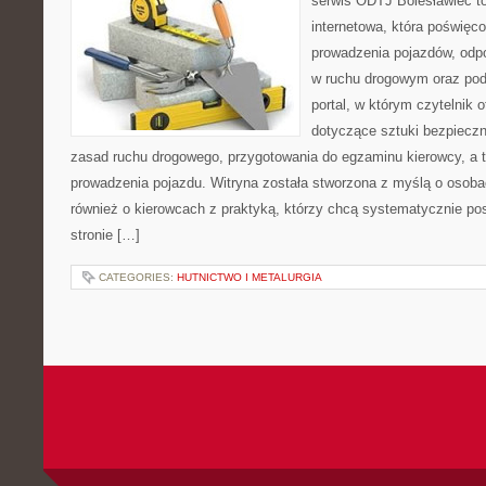
serwis ODTJ Bolesławiec t
internetowa, która poświęc
prowadzenia pojazdów, odp
w ruchu drogowym oraz pod
portal, w którym czytelnik 
dotyczące sztuki bezpiecz
zasad ruchu drogowego, przygotowania do egzaminu kierowcy, a t
prowadzenia pojazdu. Witryna została stworzona z myślą o osoba
również o kierowcach z praktyką, którzy chcą systematycznie po
stronie […]
CATEGORIES:
HUTNICTWO I METALURGIA