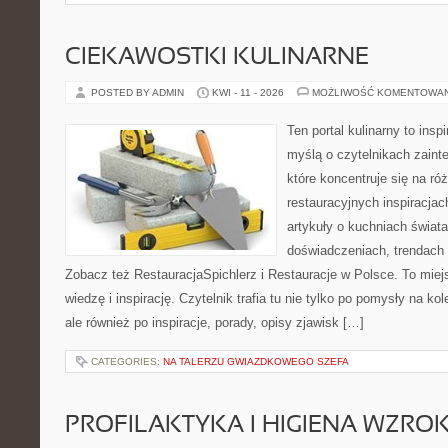
CIEKAWOSTKI KULINARNE
POSTED BY ADMIN
KWI - 11 - 2026
MOŻLIWOŚĆ KOMENTOWA
Ten portal kulinarny to ins
myślą o czytelnikach zaint
które koncentruje się na r
restauracyjnych inspiracjac
artykuły o kuchniach świata
doświadczeniach, trendach i
Zobacz też RestauracjaSpichlerz i Restauracje w Polsce. To miej
wiedzę i inspirację. Czytelnik trafia tu nie tylko po pomysły na k
ale również po inspiracje, porady, opisy zjawisk […]
CATEGORIES:
NA TALERZU GWIAZDKOWEGO SZEFA
PROFILAKTYKA I HIGIENA WZRO