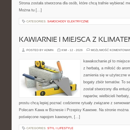
Strona została stworzona dla osób, które chcą trafnie wybierać m
Można tu […]
CATEGORIES:
SAMOCHODY ELEKTRYCZNE
KAWIARNIE I MIEJSCA Z KLIMAT
POSTED BY ADMIN
KWI - 12 - 2026
MOŻLIWOŚĆ KOMENTOWA
kawakochanie.pl to miejsce
z herbatą, a miłość do ar
zamienia się w użyteczne w
bogaty zbiór tematów. To s
został stworzony dla entu
naparów, wielbicieli herbaty
prostu chcą lepiej poznać codzienne rytuały związane z serwowa
Polecam Kawa w Biznesie i Przepisy Kawowe. Na stronie można 
poświęcone napojom kawowym, […]
CATEGORIES:
STYL I LIFESTYLE