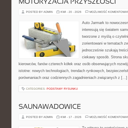
MOTORYZACJA PRZYSZŁOŚCI
POSTED BY ADMIN
KWI - 20 - 2026
MOŻLIWOŚĆ KOMENTOWA
Auto Jarmark to nowoczesna
interesują się światem sa
tworzone z myślą o czyteln
zorientowani w tematach zw
jednocześnie szukają treśc
ciekawy sposób. Strona sku
kierowców, fanów czterech kółek oraz osób obserwujących rozwój
istotne: nowych technologiach, trendach rynkowych, bezpieczeństw
porównaniach oraz codziennych zagadnieniach związanych z […]
CATEGORIES:
PODSTAWY RYSUNKU
SAUNAWADOWICE
POSTED BY ADMIN
KWI - 17 - 2026
MOŻLIWOŚĆ KOMENTOWA
Ta witryna to wartościowe 