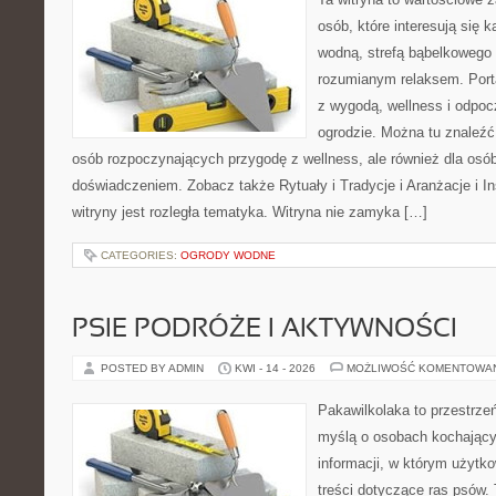
osób, które interesują się k
wodną, strefą bąbelkowego 
rozumianym relaksem. Port
z wygodą, wellness i odpo
ogrodzie. Można tu znaleźć
osób rozpoczynających przygodę z wellness, ale również dla os
doświadczeniem. Zobacz także Rytuały i Tradycje i Aranżacje i I
witryny jest rozległa tematyka. Witryna nie zamyka […]
CATEGORIES:
OGRODY WODNE
PSIE PODRÓŻE I AKTYWNOŚCI
POSTED BY ADMIN
KWI - 14 - 2026
MOŻLIWOŚĆ KOMENTOWA
Pakawilkolaka to przestrzeń
myślą o osobach kochający
informacji, w którym użytk
treści dotyczące ras psów.