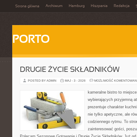
Archiwum
Hamburg
Hiszpania
Redakcja
Strona główna
PORTO
DRUGIE ŻYCIE SKŁADNIKÓW
POSTED BY ADMIN
MAJ - 3 - 2026
MOŻLIWOŚĆ KOMENTOWAN
kameralne bistro to miejsce
wybierających przyjemną at
prezentuje charakter kuchn
nie tylko apetyczne, ale r
codziennego rytmu. To stro
zainteresować gości, poszu
Polecam Sezonowe Gotowanie i Drugie Życie Składników. Już od 