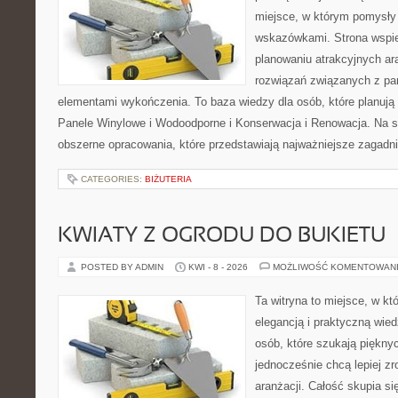
miejsce, w którym pomysły
wskazówkami. Strona wspi
planowaniu atrakcyjnych ar
rozwiązań związanych z pan
elementami wykończenia. To baza wiedzy dla osób, które planują
Panele Winylowe i Wodoodporne i Konserwacja i Renowacja. Na s
obszerne opracowania, które przedstawiają najważniejsze zagadn
CATEGORIES:
BIŻUTERIA
KWIATY Z OGRODU DO BUKIETU
POSTED BY ADMIN
KWI - 8 - 2026
MOŻLIWOŚĆ KOMENTOWAN
Ta witryna to miejsce, w kt
elegancją i praktyczną wied
osób, które szukają piękny
jednocześnie chcą lepiej z
aranżacji. Całość skupia si