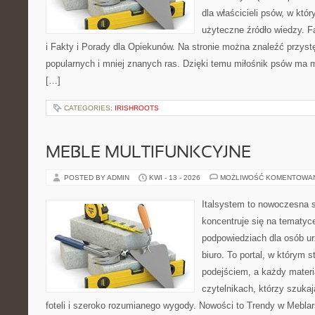
dla właścicieli psów, w któ
użyteczne źródło wiedzy. F
i Fakty i Porady dla Opiekunów. Na stronie można znaleźć przyst
popularnych i mniej znanych ras. Dzięki temu miłośnik psów ma
[…]
CATEGORIES:
IRISHROOTS
MEBLE MULTIFUNKCYJNE
POSTED BY ADMIN
KWI - 13 - 2026
MOŻLIWOŚĆ KOMENTOWA
Italsystem to nowoczesna s
koncentruje się na tematyc
podpowiedziach dla osób u
biuro. To portal, w którym 
podejściem, a każdy materi
czytelnikach, którzy szuk
foteli i szeroko rozumianego wygody. Nowości to Trendy w Meblars