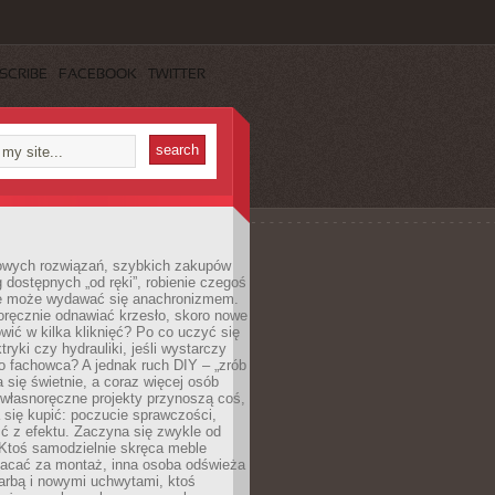
SCRIBE
FACEBOOK
TWITTER
owych rozwiązań, szybkich zakupów
ug dostępnych „od ręki”, robienie czegoś
e może wydawać się anachronizmem.
oręcznie odnawiać krzesło, skoro nowe
ić w kilka kliknięć? Po co uczyć się
tryki czy hydrauliki, jeśli wystarczy
o fachowca? A jednak ruch DIY – „zrób
 się świetnie, a coraz więcej osób
własnoręczne projekty przynoszą coś,
 się kupić: poczucie sprawczości,
ć z efektu. Zaczyna się zwykle od
 Ktoś samodzielnie skręca meble
łacać za montaż, inna osoba odświeża
 farbą i nowymi uchwytami, ktoś