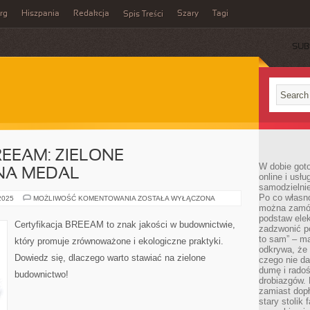
rg
Hiszpania
Redakcja
Szary
Tagi
Spis Treści
SUB
REEAM: ZIELONE
W dobie got
NA MEDAL
online i usł
samodzielni
Po co własn
CERTYFIKACJA
 2025
MOŻLIWOŚĆ KOMENTOWANIA
ZOSTAŁA WYŁĄCZONA
BREEAM:
można zamów
ZIELONE
podstaw elek
BUDOWNICTWO
Certyfikacja BREEAM to znak jakości w budownictwie,
zadzwonić p
NA
MEDAL
to sam” – ma
który promuje zrównoważone i ekologiczne praktyki.
odkrywa, że 
Dowiedz się, dlaczego warto stawiać na zielone
czego nie da
dumę i radoś
budownictwo!
drobiazgów.
zamiast dop
stary stolik