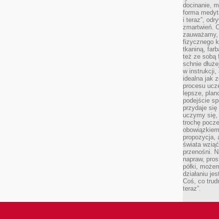
docinanie, m
forma medyt
i teraz”, od
zmartwień. C
zauważamy, 
fizycznego 
tkaniną, far
też ze sobą 
schnie dłuże
w instrukcji
idealna jak 
procesu ucze
lepsze, plan
podejście sp
przydaje się
uczymy się,
trochę pocz
obowiązkiem 
propozycja,
świata wziąć
przenośni. N
napraw, pros
półki, może
działaniu je
Coś, co trud
teraz”.