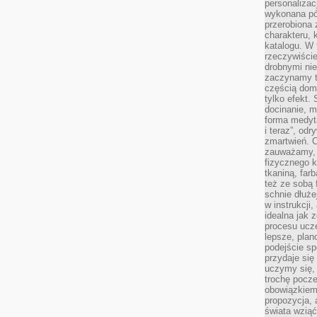
personalizac
wykonana pó
przerobiona 
charakteru, 
katalogu. W 
rzeczywiście
drobnymi ni
zaczynamy tr
częścią domo
tylko efekt.
docinanie, m
forma medyt
i teraz”, od
zmartwień. C
zauważamy, 
fizycznego 
tkaniną, far
też ze sobą 
schnie dłuże
w instrukcji
idealna jak 
procesu ucze
lepsze, plan
podejście sp
przydaje się
uczymy się,
trochę pocz
obowiązkiem 
propozycja,
świata wziąć