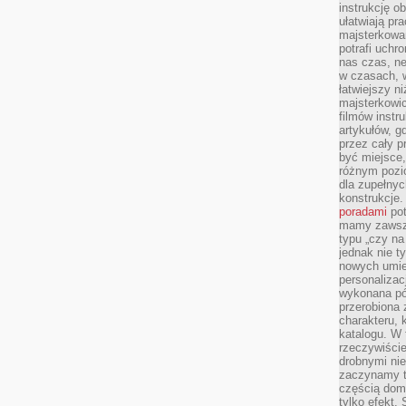
instrukcję ob
ułatwiają pr
majsterkowan
potrafi uchr
nas czas, ne
w czasach, w
łatwiejszy n
majsterkowic
filmów instr
artykułów, g
przez cały p
być miejsce,
różnym pozio
dla zupełny
konstrukcje
poradami
pot
mamy zawsze
typu „czy na
jednak nie t
nowych umie
personalizac
wykonana pó
przerobiona 
charakteru, 
katalogu. W 
rzeczywiście
drobnymi ni
zaczynamy tr
częścią domo
tylko efekt.