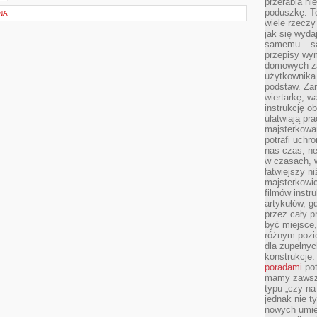
przerabia n
poduszkę. T
NA
wiele rzeczy
jak się wyda
samemu – są
przepisy wy
domowych za
użytkownika
podstaw. Zan
wiertarkę, 
instrukcję ob
ułatwiają pr
majsterkowan
potrafi uchr
nas czas, ne
w czasach, w
łatwiejszy n
majsterkowic
filmów instr
artykułów, g
przez cały p
być miejsce,
różnym pozio
dla zupełny
konstrukcje
poradami
pot
mamy zawsze
typu „czy na
jednak nie t
nowych umie