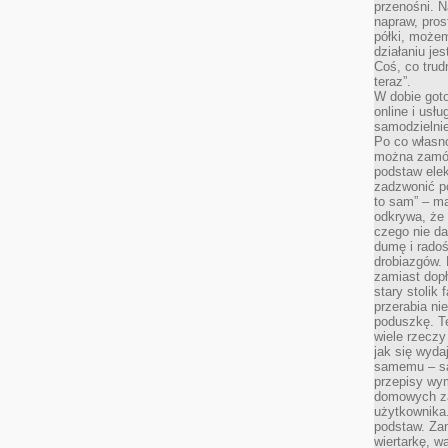
przenośni. N
napraw, pros
półki, może
działaniu je
Coś, co trud
teraz”.
W dobie got
online i usł
samodzielni
Po co własn
można zamów
podstaw elek
zadzwonić p
to sam” – ma
odkrywa, że 
czego nie da
dumę i radoś
drobiazgów.
zamiast dop
stary stolik
przerabia n
poduszkę. T
wiele rzeczy
jak się wyda
samemu – są
przepisy wy
domowych za
użytkownika
podstaw. Zan
wiertarkę, 