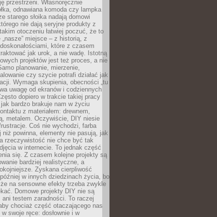
ję przestrzeni. Własnoręcznie
łka, odnawiana komoda czy lampka
ze starego słoika nadają domowi
którego nie dają seryjne produkty z
takim otoczeniu łatwiej poczuć, że to
 „nasze” miejsce – z historią, z
edoskonałościami, które z czasem
aktować jak urok, a nie wadę. Istotną
wych projektów jest też proces, a nie
 Samo planowanie, mierzenie,
alowanie czy szycie potrafi działać jak
acji. Wymaga skupienia, obecności „tu
rywa uwagę od ekranów i codziennych
zęsto dopiero w trakcie takiej pracy
jak bardzo brakuje nam w życiu
kontaktu z materiałem: drewnem,
bą, metalem. Oczywiście, DIY niesie
frustracje. Coś nie wychodzi, farba
j niż powinna, elementy nie pasują, jak
, a rzeczywistość nie chce być tak
zdjęcia w internecie. To jednak część
nia się. Z czasem kolejne projekty są
owanie bardziej realistyczne, a
okojniejsze. Zyskana cierpliwość
 później w innych dziedzinach życia, bo
 że na sensowne efekty trzeba zwykle
ekać. Domowe projekty DIY nie są
ani testem zaradności. To raczej
 aby chociaż część otaczającego nas
 w swoje ręce: dosłownie i w