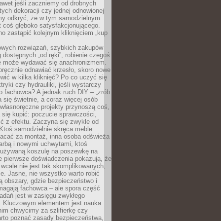
awet jeśli zaczniemy od drobnych
tych dekoracji czy jednej odnowionej
my odkryć, że w tym samodzielnym
st coś głęboko satysfakcjonującego.
no zastąpić kolejnym kliknięciem „kup
owych rozwiązań, szybkich zakupów
ug dostępnych „od ręki”, robienie czegoś
e może wydawać się anachronizmem.
oręcznie odnawiać krzesło, skoro nowe
ić w kilka kliknięć? Po co uczyć się
tryki czy hydrauliki, jeśli wystarczy
o fachowca? A jednak ruch DIY – „zrób
 się świetnie, a coraz więcej osób
własnoręczne projekty przynoszą coś,
 się kupić: poczucie sprawczości,
ć z efektu. Zaczyna się zwykle od
 Ktoś samodzielnie skręca meble
łacać za montaż, inna osoba odświeża
 farbą i nowymi uchwytami, ktoś
ieużywaną koszulę na poszewkę na
e pierwsze doświadczenia pokazują, że
 wcale nie jest tak skomplikowanych,
je. Jasne, nie wszystko warto robić
 obszary, gdzie bezpieczeństwo i
magają fachowca – ale spora część
dań jest w zasięgu zwykłego
. Kluczowym elementem jest nauka
im chwycimy za szlifierkę czy
warto poznać zasady bezpieczeństwa,