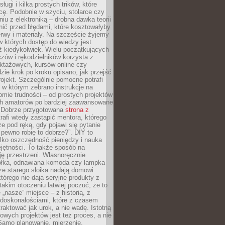
sługi i kilka prostych trików, które
acę. Podobnie w szyciu, stolarce czy
iu z elektroniką – drobna dawka teorii
onić przed błędami, które kosztowałyby
rwy i materiały. Na szczęście żyjemy
 których dostęp do wiedzy jest
iż kiedykolwiek. Wielu początkujących
zów i rękodzielników korzysta z
uktażowych, kursów online czy
dzie krok po kroku opisano, jak przejść
rojekt. Szczególnie pomocne potrafi
 w którym zebrano instrukcje na
mie trudności – od prostych projektów
ch amatorów po bardziej zaawansowane
. Dobrze przygotowana
strona z
rafi wtedy zastąpić mentora, którego
 pod ręką, gdy pojawi się pytanie
 pewno robię to dobrze?”. DIY to
ylko oszczędność pieniędzy i nauka
jętności. To także sposób na
ję przestrzeni. Własnoręcznie
łka, odnawiana komoda czy lampka
ze starego słoika nadają domowi
którego nie dają seryjne produkty z
takim otoczeniu łatwiej poczuć, że to
 „nasze” miejsce – z historią, z
edoskonałościami, które z czasem
aktować jak urok, a nie wadę. Istotną
wych projektów jest też proces, a nie
 Samo planowanie, mierzenie,