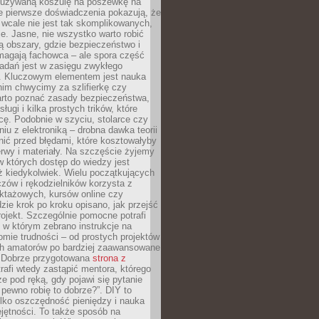
ieużywaną koszulę na poszewkę na
e pierwsze doświadczenia pokazują, że
 wcale nie jest tak skomplikowanych,
je. Jasne, nie wszystko warto robić
 obszary, gdzie bezpieczeństwo i
magają fachowca – ale spora część
dań jest w zasięgu zwykłego
. Kluczowym elementem jest nauka
im chwycimy za szlifierkę czy
warto poznać zasady bezpieczeństwa,
sługi i kilka prostych trików, które
acę. Podobnie w szyciu, stolarce czy
iu z elektroniką – drobna dawka teorii
onić przed błędami, które kosztowałyby
rwy i materiały. Na szczęście żyjemy
 których dostęp do wiedzy jest
iż kiedykolwiek. Wielu początkujących
zów i rękodzielników korzysta z
uktażowych, kursów online czy
dzie krok po kroku opisano, jak przejść
rojekt. Szczególnie pomocne potrafi
 w którym zebrano instrukcje na
mie trudności – od prostych projektów
ch amatorów po bardziej zaawansowane
. Dobrze przygotowana
strona z
rafi wtedy zastąpić mentora, którego
 pod ręką, gdy pojawi się pytanie
 pewno robię to dobrze?”. DIY to
ylko oszczędność pieniędzy i nauka
jętności. To także sposób na