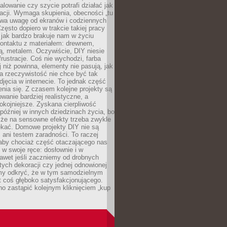
alowanie czy szycie potrafi działać jak
acji. Wymaga skupienia, obecności „tu
rywa uwagę od ekranów i codziennych
zęsto dopiero w trakcie takiej pracy
jak bardzo brakuje nam w życiu
kontaktu z materiałem: drewnem,
bą, metalem. Oczywiście, DIY niesie
frustracje. Coś nie wychodzi, farba
j niż powinna, elementy nie pasują, jak
, a rzeczywistość nie chce być tak
zdjęcia w internecie. To jednak część
nia się. Z czasem kolejne projekty są
owanie bardziej realistyczne, a
okojniejsze. Zyskana cierpliwość
 później w innych dziedzinach życia, bo
 że na sensowne efekty trzeba zwykle
ekać. Domowe projekty DIY nie są
ani testem zaradności. To raczej
 aby chociaż część otaczającego nas
 w swoje ręce: dosłownie i w
awet jeśli zaczniemy od drobnych
tych dekoracji czy jednej odnowionej
my odkryć, że w tym samodzielnym
st coś głęboko satysfakcjonującego.
no zastąpić kolejnym kliknięciem „kup