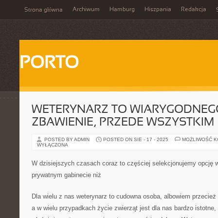
Archiwum
Hamburg
Hiszpania
Redakcja
Strona główna
PORTO
WETERYNARZ TO WIARYGODNEG
ZBAWIENIE, PRZEDE WSZYSTKIM
POSTED BY ADMIN
POSTED ON SIE - 17 - 2025
MOŻLIWOŚĆ 
WYŁĄCZONA
W dzisiejszych czasach coraz to częściej selekcjonujemy opcję 
prywatnym gabinecie niż
Dla wielu z nas weterynarz to cudowna osoba, albowiem przecież 
a w wielu przypadkach życie zwierząt jest dla nas bardzo istotne,