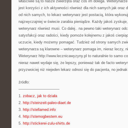
właściwie są to nasze zwierzęta oraz coś im dolega. Weterynarze
jest korzyści z ich aktywności również dla nich samych jak oraz 
od nich samych, to lekarz weterynarz jest postacią, która wykon
najzwyczajniej w świecie zarabia pieniądze. Każdy jakoś zyskuje
weterynarz również musi. Co dalej.. na pewno taki weterynarz od
satysfakcji oraz radości, kiedy pomoże kolejnemu z jakoś cierpią
uczucie, kiedy możemy pomagać. Tudzież od strony samych zwier
weterynarza są klarowne – weterynarz pomaga im, nieraz leczy, ni
Weterynarz http://www.lecznicawyzyny.pl to naturalnie to samo co 
nieraz nawet wydaje się, że lepszy, ponieważ tak de facto weteryn
przyzwoiciej niż niejeden lekarz odnosi się do pacjenta, no jednak
źródło:
———————————
1.
zobacz, jak to działa
2.
http://steinzeit-paleo-diaet.de
3.
http://stellamed.info
4.
http://stemogbestem.eu
5.
http://stickerei-zulu-shirts.de