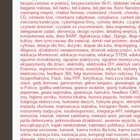
bezpieczeństwo w podróży
,
bezpieczeństwo Wi-Fi
,
biblioteki loka
bieganie trailowe
,
ból barku
,
ból kolana
,
ból pleców
,
Boże Narodze
carsharing miejski
,
chatbot firmowy
,
cholesterol
,
chomik
,
choroby
CD
,
ciśnienie krwi
,
cmentarze zabytkowe
,
compliance
,
content pl
ćwiczenia korekcyjne
,
cyberhigiena firmy
,
cyfrowy detoks
,
czujnik
czytanie dzieciom
,
czytanie ze zrozumieniem
,
data engineering
,
d
delegowanie zadań
,
demencja
,
design system
,
detailing wnętrza
,
komputerowa auta
,
dieta BARF
,
digitalizacja zdjęć
,
Django
,
długi
kultury
,
dom tymczasowy dla zwierząt
,
domki nad jeziorem
,
dora
cyfrowa
,
dotacje dla firm
,
dożynki
,
drapak dla kota
,
dropshipping
,
diligence
,
działalność nierejestrowana
,
dziennik wdzięczności
,
e-f
edukacja Montessori
,
edukacja muzealna
,
edukacja STEM
,
eduka
egzamin ósmoklasisty
,
egzamin praktyczny
,
egzamin teoretyczny
eksperymenty dla dzieci
,
elektrolity
,
elektronika DIY
,
elektryk sa
Erasmus
,
ergonomiczne ćwiczenia
,
eseistyka
,
etyka AI
,
etykiety 
elektroniczna
,
feedback 360
,
felgi aluminiowe
,
festyn rodzinny
,
Fi
fizjoprofilaktyka
,
Flask
,
folia PPF
,
fortyfikacje
,
franczyza lokalna
,
stack
,
gady domowe
,
garncarstwo
,
gekon lamparci
,
genealogia
,
g
w Polsce
,
grafika wektorowa
,
granice osobiste
,
granty kulturalne
,
papierowe
,
gwara regionalna
,
gwarancja
,
hamulce
,
headless CMS
snu
,
higiena wzroku
,
historia lokalna
,
historia pojazdu
,
hostele rod
hulajnoga elektryczna
,
hurtownie danych
,
hybryda plug-in
,
identyf
implanty słuchowe
,
improwizacja teatralna
,
Instagram Reels
,
inst
instrumenty tradycyjne
,
insulinooporność
,
integracje API
,
intelige
termostat
,
internat
,
internet satelitarny
,
inwestor anioł
,
jarmark reg
jazda defensywna
,
jednoosobowa działalność
,
jesienne wyjazdy
,
j
początkujących
,
kajaki weekendowe
,
kalendarz publikacji
,
kaliste
kampanie sezonowe
,
kanarek
,
karma mokra dla kota
,
karma such
online
,
kastracja kota
,
kastracja psa
,
kempingi nad morzem
,
kieru
domowe
,
kleszcze u psa
,
klimatyzacja samochodowa
,
kluby ksią