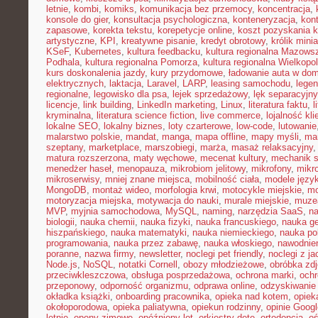
letnie
,
kombi
,
komiks
,
komunikacja bez przemocy
,
koncentracja
,
konsole do gier
,
konsultacja psychologiczna
,
konteneryzacja
,
kon
zapasowe
,
korekta tekstu
,
korepetycje online
,
koszt pozyskania k
artystyczne
,
KPI
,
kreatywne pisanie
,
kredyt obrotowy
,
królik mini
KSeF
,
Kubernetes
,
kultura feedbacku
,
kultura regionalna Mazows
Podhala
,
kultura regionalna Pomorza
,
kultura regionalna Wielkopol
kurs doskonalenia jazdy
,
kury przydomowe
,
ładowanie auta w do
elektrycznych
,
laktacja
,
Laravel
,
LARP
,
leasing samochodu
,
legen
regionalne
,
legowisko dla psa
,
lejek sprzedażowy
,
lęk separacyjn
licencje
,
link building
,
LinkedIn marketing
,
Linux
,
literatura faktu
,
l
kryminalna
,
literatura science fiction
,
live commerce
,
lojalność kli
lokalne SEO
,
lokalny biznes
,
loty czarterowe
,
low-code
,
lutowanie
malarstwo polskie
,
mandat
,
manga
,
mapa offline
,
mapy myśli
,
mar
szeptany
,
marketplace
,
marszobiegi
,
marża
,
masaż relaksacyjny
matura rozszerzona
,
maty węchowe
,
mecenat kultury
,
mechanik 
menedżer haseł
,
menopauza
,
mikrobiom jelitowy
,
mikrofony
,
mikr
mikroserwisy
,
mniej znane miejsca
,
mobilność ciała
,
modele języ
MongoDB
,
montaż wideo
,
morfologia krwi
,
motocykle miejskie
,
mo
motoryzacja miejska
,
motywacja do nauki
,
murale miejskie
,
muzea
MVP
,
myjnia samochodowa
,
MySQL
,
naming
,
narzędzia SaaS
,
na
biologii
,
nauka chemii
,
nauka fizyki
,
nauka francuskiego
,
nauka ge
hiszpańskiego
,
nauka matematyki
,
nauka niemieckiego
,
nauka po
programowania
,
nauka przez zabawę
,
nauka włoskiego
,
nawodnie
poranne
,
nazwa firmy
,
newsletter
,
noclegi pet friendly
,
noclegi z ja
Node.js
,
NoSQL
,
notatki Cornell
,
obozy młodzieżowe
,
obróbka zd
przeciwkleszczowa
,
obsługa posprzedażowa
,
ochrona marki
,
ochr
przeponowy
,
odporność organizmu
,
odprawa online
,
odzyskiwanie
okładka książki
,
onboarding pracownika
,
opieka nad kotem
,
opiek
okołoporodowa
,
opieka paliatywna
,
opiekun rodzinny
,
opinie Googl
letnie
,
opony zimowe
,
opóźniony lot
,
orkiestry dęte
,
ortodoncja
,
oś