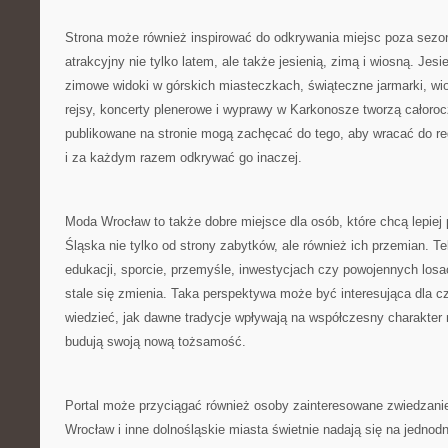
Strona może również inspirować do odkrywania miejsc poza sezo
atrakcyjny nie tylko latem, ale także jesienią, zimą i wiosną. Jes
zimowe widoki w górskich miasteczkach, świąteczne jarmarki, wio
rejsy, koncerty plenerowe i wyprawy w Karkonosze tworzą całorocz
publikowane na stronie mogą zachęcać do tego, aby wracać do re
i za każdym razem odkrywać go inaczej.
Moda Wrocław to także dobre miejsce dla osób, które chcą lepie
Śląska nie tylko od strony zabytków, ale również ich przemian. Te
edukacji, sporcie, przemyśle, inwestycjach czy powojennych losa
stale się zmienia. Taka perspektywa może być interesująca dla cz
wiedzieć, jak dawne tradycje wpływają na współczesny charakter 
budują swoją nową tożsamość.
Portal może przyciągać również osoby zainteresowane zwiedzanie
Wrocław i inne dolnośląskie miasta świetnie nadają się na jedno