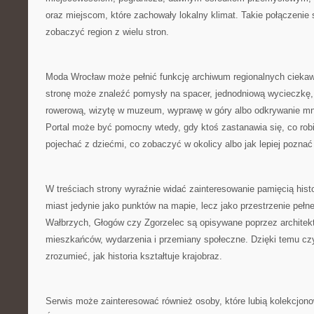
oraz miejscom, które zachowały lokalny klimat. Takie połączenie 
zobaczyć region z wielu stron.
Moda Wrocław może pełnić funkcję archiwum regionalnych cieka
stronę może znaleźć pomysły na spacer, jednodniową wycieczkę,
rowerową, wizytę w muzeum, wyprawę w góry albo odkrywanie mn
Portal może być pomocny wtedy, gdy ktoś zastanawia się, co robi
pojechać z dziećmi, co zobaczyć w okolicy albo jak lepiej poznać
W treściach strony wyraźnie widać zainteresowanie pamięcią histo
miast jedynie jako punktów na mapie, lecz jako przestrzenie pełn
Wałbrzych, Głogów czy Zgorzelec są opisywane poprzez architektur
mieszkańców, wydarzenia i przemiany społeczne. Dzięki temu czy
zrozumieć, jak historia kształtuje krajobraz.
Serwis może zainteresować również osoby, które lubią kolekcjon