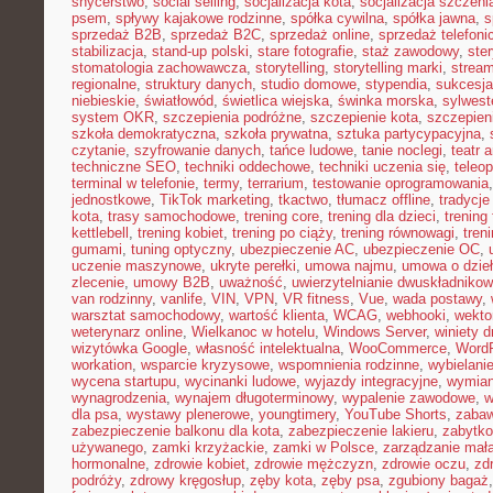
snycerstwo
,
social selling
,
socjalizacja kota
,
socjalizacja szczeni
psem
,
spływy kajakowe rodzinne
,
spółka cywilna
,
spółka jawna
,
s
sprzedaż B2B
,
sprzedaż B2C
,
sprzedaż online
,
sprzedaż telefoni
stabilizacja
,
stand-up polski
,
stare fotografie
,
staż zawodowy
,
ster
stomatologia zachowawcza
,
storytelling
,
storytelling marki
,
stream
regionalne
,
struktury danych
,
studio domowe
,
stypendia
,
sukcesja
niebieskie
,
światłowód
,
świetlica wiejska
,
świnka morska
,
sylwest
system OKR
,
szczepienia podróżne
,
szczepienie kota
,
szczepien
szkoła demokratyczna
,
szkoła prywatna
,
sztuka partycypacyjna
,
czytanie
,
szyfrowanie danych
,
tańce ludowe
,
tanie noclegi
,
teatr 
techniczne SEO
,
techniki oddechowe
,
techniki uczenia się
,
teleo
terminal w telefonie
,
termy
,
terrarium
,
testowanie oprogramowania
jednostkowe
,
TikTok marketing
,
tkactwo
,
tłumacz offline
,
tradycje
kota
,
trasy samochodowe
,
trening core
,
trening dla dzieci
,
trening
kettlebell
,
trening kobiet
,
trening po ciąży
,
trening równowagi
,
tren
gumami
,
tuning optyczny
,
ubezpieczenie AC
,
ubezpieczenie OC
,
uczenie maszynowe
,
ukryte perełki
,
umowa najmu
,
umowa o dzie
zlecenie
,
umowy B2B
,
uważność
,
uwierzytelnianie dwuskładniko
van rodzinny
,
vanlife
,
VIN
,
VPN
,
VR fitness
,
Vue
,
wada postawy
,
warsztat samochodowy
,
wartość klienta
,
WCAG
,
webhooki
,
wekto
weterynarz online
,
Wielkanoc w hotelu
,
Windows Server
,
winiety 
wizytówka Google
,
własność intelektualna
,
WooCommerce
,
WordP
workation
,
wsparcie kryzysowe
,
wspomnienia rodzinne
,
wybielani
wycena startupu
,
wycinanki ludowe
,
wyjazdy integracyjne
,
wymian
wynagrodzenia
,
wynajem długoterminowy
,
wypalenie zawodowe
,
w
dla psa
,
wystawy plenerowe
,
youngtimery
,
YouTube Shorts
,
zaba
zabezpieczenie balkonu dla kota
,
zabezpieczenie lakieru
,
zabytko
używanego
,
zamki krzyżackie
,
zamki w Polsce
,
zarządzanie małą
hormonalne
,
zdrowie kobiet
,
zdrowie mężczyzn
,
zdrowie oczu
,
zd
podróży
,
zdrowy kręgosłup
,
zęby kota
,
zęby psa
,
zgubiony bagaż