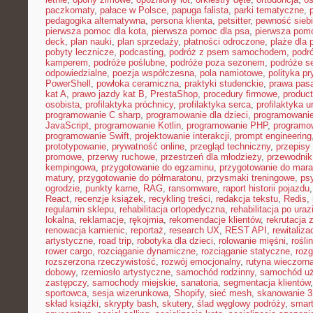
paczkomaty
,
pałace w Polsce
,
papuga falista
,
parki tematyczne
,
pedagogika alternatywna
,
persona klienta
,
petsitter
,
pewność sieb
pierwsza pomoc dla kota
,
pierwsza pomoc dla psa
,
pierwsza pom
deck
,
plan nauki
,
plan sprzedaży
,
płatności odroczone
,
plaże dla 
pobyty lecznicze
,
podcasting
,
podróż z psem samochodem
,
podr
kamperem
,
podróże poślubne
,
podróże poza sezonem
,
podróże se
odpowiedzialne
,
poezja współczesna
,
pola namiotowe
,
polityka p
PowerShell
,
powłoka ceramiczna
,
praktyki studenckie
,
prawa pas
kat A
,
prawo jazdy kat B
,
PrestaShop
,
procedury firmowe
,
product
osobista
,
profilaktyka próchnicy
,
profilaktyka serca
,
profilaktyka 
programowanie C sharp
,
programowanie dla dzieci
,
programowani
JavaScript
,
programowanie Kotlin
,
programowanie PHP
,
programo
programowanie Swift
,
projektowanie interakcji
,
prompt engineering
prototypowanie
,
prywatność online
,
przegląd techniczny
,
przepisy
promowe
,
przerwy ruchowe
,
przestrzeń dla młodzieży
,
przewodnik
kempingowa
,
przygotowanie do egzaminu
,
przygotowanie do mara
matury
,
przygotowanie do półmaratonu
,
przysmaki treningowe
,
ps
ogrodzie
,
punkty karne
,
RAG
,
ransomware
,
raport historii pojazdu
React
,
recenzje książek
,
recykling treści
,
redakcja tekstu
,
Redis
,
regulamin sklepu
,
rehabilitacja ortopedyczna
,
rehabilitacja po uraz
lokalna
,
reklamacje
,
rękojmia
,
rekomendacje klientów
,
rekrutacja 
renowacja kamienic
,
reportaż
,
research UX
,
REST API
,
rewitaliza
artystyczne
,
road trip
,
robotyka dla dzieci
,
rolowanie mięśni
,
rośli
rower cargo
,
rozciąganie dynamiczne
,
rozciąganie statyczne
,
roz
rozszerzona rzeczywistość
,
rozwój emocjonalny
,
rutyna wieczorn
dobowy
,
rzemiosło artystyczne
,
samochód rodzinny
,
samochód u
zastępczy
,
samochody miejskie
,
sanatoria
,
segmentacja klientów
sportowca
,
sesja wizerunkowa
,
Shopify
,
sieć mesh
,
skanowanie 
skład książki
,
skrypty bash
,
skutery
,
ślad węglowy podróży
,
smar