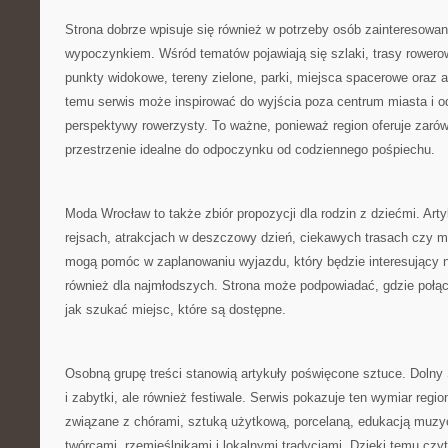
Strona dobrze wpisuje się również w potrzeby osób zainteresow
wypoczynkiem. Wśród tematów pojawiają się szlaki, trasy rowero
punkty widokowe, tereny zielone, parki, miejsca spacerowe oraz a
temu serwis może inspirować do wyjścia poza centrum miasta i 
perspektywy rowerzysty. To ważne, ponieważ region oferuje zarówn
przestrzenie idealne do odpoczynku od codziennego pośpiechu.
Moda Wrocław to także zbiór propozycji dla rodzin z dziećmi. Art
rejsach, atrakcjach w deszczowy dzień, ciekawych trasach czy 
mogą pomóc w zaplanowaniu wyjazdu, który będzie interesujący ni
również dla najmłodszych. Strona może podpowiadać, gdzie połą
jak szukać miejsc, które są dostępne.
Osobną grupę treści stanowią artykuły poświęcone sztuce. Dolny Ś
i zabytki, ale również festiwale. Serwis pokazuje ten wymiar regio
związane z chórami, sztuką użytkową, porcelaną, edukacją muzyc
twórcami, rzemieślnikami i lokalnymi tradycjami. Dzięki temu cz