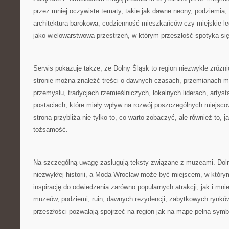
przez mniej oczywiste tematy, takie jak dawne neony, podziemia,
architektura barokowa, codzienność mieszkańców czy miejskie leg
jako wielowarstwowa przestrzeń, w którym przeszłość spotyka si
Serwis pokazuje także, że Dolny Śląsk to region niezwykle zróżn
stronie można znaleźć treści o dawnych czasach, przemianach mia
przemysłu, tradycjach rzemieślniczych, lokalnych liderach, artys
postaciach, które miały wpływ na rozwój poszczególnych miejsco
strona przybliża nie tylko to, co warto zobaczyć, ale również to, j
tożsamość.
Na szczególną uwagę zasługują teksty związane z muzeami. Doln
niezwykłej historii, a Moda Wrocław może być miejscem, w którym
inspirację do odwiedzenia zarówno popularnych atrakcji, jak i mni
muzeów, podziemi, ruin, dawnych rezydencji, zabytkowych rynkó
przeszłości pozwalają spojrzeć na region jak na mapę pełną symbo