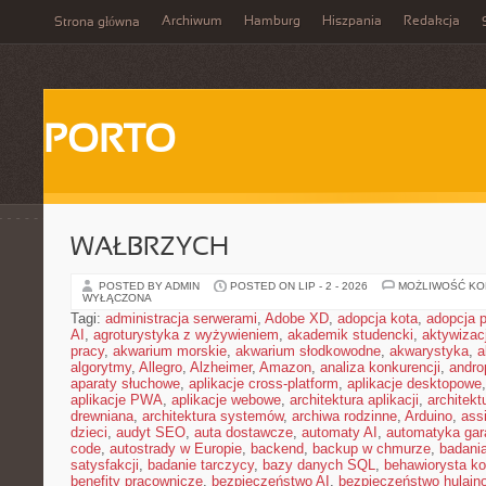
Archiwum
Hamburg
Hiszpania
Redakcja
Strona główna
PORTO
WAŁBRZYCH
POSTED BY ADMIN
POSTED ON LIP - 2 - 2026
MOŻLIWOŚĆ K
WYŁĄCZONA
Tagi:
administracja serwerami
,
Adobe XD
,
adopcja kota
,
adopcja 
AI
,
agroturystyka z wyżywieniem
,
akademik studencki
,
aktywizac
pracy
,
akwarium morskie
,
akwarium słodkowodne
,
akwarystyka
,
a
algorytmy
,
Allegro
,
Alzheimer
,
Amazon
,
analiza konkurencji
,
andro
aparaty słuchowe
,
aplikacje cross-platform
,
aplikacje desktopowe
aplikacje PWA
,
aplikacje webowe
,
architektura aplikacji
,
architekt
drewniana
,
architektura systemów
,
archiwa rodzinne
,
Arduino
,
ass
dzieci
,
audyt SEO
,
auta dostawcze
,
automaty AI
,
automatyka ga
code
,
autostrady w Europie
,
backend
,
backup w chmurze
,
badania
satysfakcji
,
badanie tarczycy
,
bazy danych SQL
,
behawiorysta k
benefity pracownicze
,
bezpieczeństwo AI
,
bezpieczeństwo hulajno