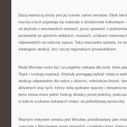
Dużą wartością strony jest jej szeroki zakres tematów. Obok teks
turystycznych pojawiają się materiały o dziedzictwie kulturowym.
od artykułu o wrocławskich neonach, przez opowieść o podziemia
przewodnik po górskich widokach, muzeach, szlakach rowerowyc
odpowiednich na rodzinny spacer. Taka mieszanka sprawia, że se
katalogiem atrakcji, lecz raczej regionalnym przewodnikiem.
Moda Wrocław może być szczególnie ciekawa dla osób, które plan
Śląsk i szukają inspiracji. Artykuły pomagają wybrać miejsca war
atrakcje odpowiednie dla rodzin z dziećmi, miłośników historii, fan
aktywnych oraz tych, którzy wolą spokojne spacery i niespieszne
temu strona może pełnić funkcję doradcy przed podróżą, podcza
w trakcie szukania ciekawych miejsc na jednodniową wycieczkę.
Ważnym motywem serwisu jest Wrocław, przedstawiany jako mias
związane z Wrocławiem mogą prowadzić czytelnika przez miejsca