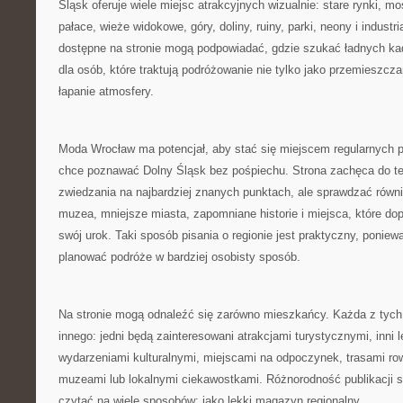
Śląsk oferuje wiele miejsc atrakcyjnych wizualnie: stare rynki, m
pałace, wieże widokowe, góry, doliny, ruiny, parki, neony i industri
dostępne na stronie mogą podpowiadać, gdzie szukać ładnych ka
dla osób, które traktują podróżowanie nie tylko jako przemieszczan
łapanie atmosfery.
Moda Wrocław ma potencjał, aby stać się miejscem regularnych p
chce poznawać Dolny Śląsk bez pośpiechu. Strona zachęca do te
zwiedzania na najbardziej znanych punktach, ale sprawdzać równi
muzea, mniejsze miasta, zapomniane historie i miejsca, które do
swój urok. Taki sposób pisania o regionie jest praktyczny, poniew
planować podróże w bardziej osobisty sposób.
Na stronie mogą odnaleźć się zarówno mieszkańcy. Każda z tyc
innego: jedni będą zainteresowani atrakcjami turystycznymi, inni 
wydarzeniami kulturalnymi, miejscami na odpoczynek, trasami r
muzeami lub lokalnymi ciekawostkami. Różnorodność publikacji 
czytać na wiele sposobów: jako lekki magazyn regionalny.