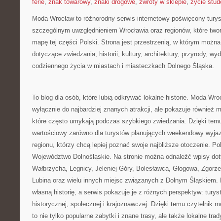
ferie
,
znak towarowy
,
znaki drogowe
,
zwroty w sklepie
,
życie stud
Moda Wrocław to różnorodny serwis internetowy poświęcony tury
szczególnym uwzględnieniem Wrocławia oraz regionów, które two
mapę tej części Polski. Strona jest przestrzenią, w którym możn
dotyczące zwiedzania, historii, kultury, architektury, przyrody, wyd
codziennego życia w miastach i miasteczkach Dolnego Śląska.
To blog dla osób, które lubią odkrywać lokalne historie. Moda Wro
wyłącznie do najbardziej znanych atrakcji, ale pokazuje również 
które często umykają podczas szybkiego zwiedzania. Dzięki tem
wartościowy zarówno dla turystów planujących weekendowy wyjaz
regionu, którzy chcą lepiej poznać swoje najbliższe otoczenie. 
Województwo Dolnośląskie. Na stronie można odnaleźć wpisy do
Wałbrzycha, Legnicy, Jeleniej Góry, Bolesławca, Głogowa, Zgorze
Lubina oraz wielu innych miejsc związanych z Dolnym Śląskiem.
własną historię, a serwis pokazuje je z różnych perspektyw: turyst
historycznej, społecznej i krajoznawczej. Dzięki temu czytelnik 
to nie tylko popularne zabytki i znane trasy, ale także lokalne trad