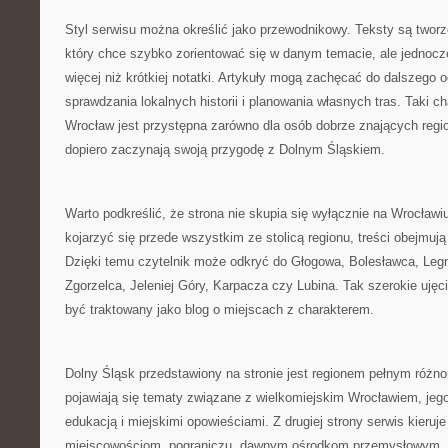
Styl serwisu można określić jako przewodnikowy. Teksty są tworz
który chce szybko zorientować się w danym temacie, ale jednoc
więcej niż krótkiej notatki. Artykuły mogą zachęcać do dalszego 
sprawdzania lokalnych historii i planowania własnych tras. Taki c
Wrocław jest przystępna zarówno dla osób dobrze znających region,
dopiero zaczynają swoją przygodę z Dolnym Śląskiem.
Warto podkreślić, że strona nie skupia się wyłącznie na Wrocła
kojarzyć się przede wszystkim ze stolicą regionu, treści obejmuj
Dzięki temu czytelnik może odkryć do Głogowa, Bolesławca, Legn
Zgorzelca, Jeleniej Góry, Karpacza czy Lubina. Tak szerokie ujęc
być traktowany jako blog o miejscach z charakterem.
Dolny Śląsk przedstawiony na stronie jest regionem pełnym różnor
pojawiają się tematy związane z wielkomiejskim Wrocławiem, jego 
edukacją i miejskimi opowieściami. Z drugiej strony serwis kier
miejscowościom, pograniczu, dawnym ośrodkom przemysłowym