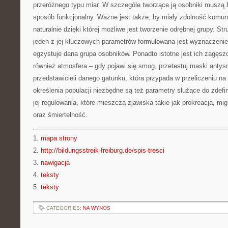
przeróżnego typu miar. W szczególe tworzące ją osobniki muszą
sposób funkcjonalny. Ważne jest także, by miały zdolność komun
naturalnie dzięki której możliwe jest tworzenie odrębnej grupy. St
jeden z jej kluczowych parametrów formułowana jest wyznaczeniem
egzystuje dana grupa osobników. Ponadto istotne jest ich zagęszc
również atmosfera – gdy pojawi się smog, przetestuj maski anty
przedstawicieli danego gatunku, która przypada w przeliczeniu na
określenia populacji niezbędne są też parametry służące do zdefin
jej regulowania, które mieszczą zjawiska takie jak prokreacja, mi
oraz śmiertelność.
1.
mapa strony
2.
http://bildungsstreik-freiburg.de/spis-tresci
3.
nawigacja
4.
teksty
5.
teksty
CATEGORIES:
NA WYNOS