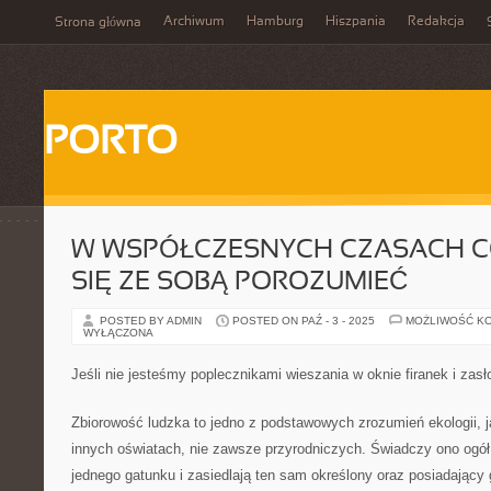
Archiwum
Hamburg
Hiszpania
Redakcja
Strona główna
PORTO
W WSPÓŁCZESNYCH CZASACH C
SIĘ ZE SOBĄ POROZUMIEĆ
POSTED BY ADMIN
POSTED ON PAŹ - 3 - 2025
MOŻLIWOŚĆ K
WYŁĄCZONA
Jeśli nie jesteśmy poplecznikami wieszania w oknie firanek i za
Zbiorowość ludzka to jedno z podstawowych zrozumień ekologii, j
innych oświatach, nie zawsze przyrodniczych. Świadczy ono ogół
jednego gatunku i zasiedlają ten sam określony oraz posiadający 