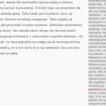
przerabia n
wil, ataków lub ewentualnie najzwyczajniej w świecie
poduszkę. T
wiele rzeczy
na korzyść konsumenta. To klient staje się priorytetem dla
jak się wyda
 dookoła głowy. Tylko wtedy jest możliwość na to, by
samemu – są
przepisy wy
też słusznie wcześniej zareagować. Takie popędy są
domowych za
jaki przechodzi żmudne szkolenie. Jednostka ochroniarska
użytkownika
podstaw. Zan
ię bronić. Nie zatrudni także nikogo, kto nie umie bronić
wiertarkę, 
instrukcję ob
ka angażuje ochroniarzy z orzeczonym stopniem kalectwa – od
ułatwiają pr
k, że dana jednostka nie nadaje się do fachowej ochrony.
majsterkowan
potrafi uchr
 wiedzą, że w tym fachu liczy się sprawność fizyczna oraz
nas czas, ne
woli na walkę.
w czasach, w
łatwiejszy n
majsterkowic
filmów instr
artykułów, g
przez cały p
być miejsce,
różnym pozio
dla zupełny
konstrukcje
poradami
pot
mamy zawsze
typu „czy na
jednak nie t
nowych umie