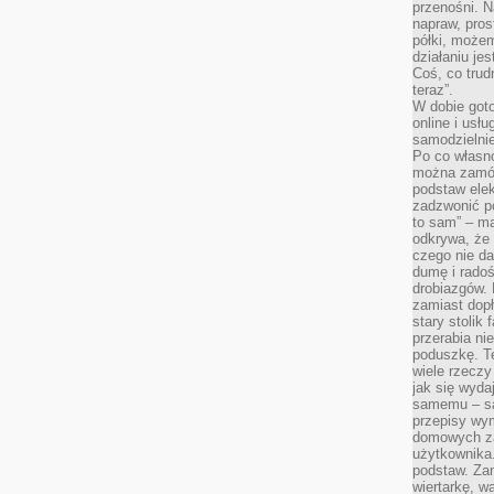
przenośni. N
napraw, pros
półki, może
działaniu je
Coś, co trud
teraz”.
W dobie got
online i usł
samodzielni
Po co własn
można zamów
podstaw elek
zadzwonić p
to sam” – ma
odkrywa, że 
czego nie da
dumę i radoś
drobiazgów.
zamiast dop
stary stolik
przerabia n
poduszkę. T
wiele rzeczy
jak się wyda
samemu – są
przepisy wy
domowych za
użytkownika
podstaw. Zan
wiertarkę, 