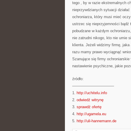
tego , by w razie ekstremalnych ch
nieprzywdzianych sytuacji działać 
ochroniarza, który musi mieć oczy
ustrzec się nieprzyjemności bądź 
pobudzane w każdym ochroniarzu, 
nie zatrudni nikogo, kto nie umie s
klienta. Jeżeli widzimy firmę, ja
razu mamy prawo wyciągnąć wniose
Szanujące się firmy ochroniarskie
nastawienie psychiczne, jakie poz
źródło:
———————————
1.
http://uchitelu.info
2.
odwiedź witrynę
3.
sprawdź ofertę
4.
http://ugamela.eu
5.
http://uli-hannemann.de