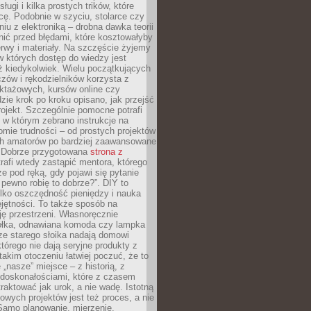
sługi i kilka prostych trików, które
acę. Podobnie w szyciu, stolarce czy
iu z elektroniką – drobna dawka teorii
onić przed błędami, które kosztowałyby
rwy i materiały. Na szczęście żyjemy
 których dostęp do wiedzy jest
iż kiedykolwiek. Wielu początkujących
zów i rękodzielników korzysta z
uktażowych, kursów online czy
dzie krok po kroku opisano, jak przejść
rojekt. Szczególnie pomocne potrafi
 w którym zebrano instrukcje na
mie trudności – od prostych projektów
ch amatorów po bardziej zaawansowane
. Dobrze przygotowana
strona z
rafi wtedy zastąpić mentora, którego
 pod ręką, gdy pojawi się pytanie
 pewno robię to dobrze?”. DIY to
ylko oszczędność pieniędzy i nauka
jętności. To także sposób na
ję przestrzeni. Własnoręcznie
łka, odnawiana komoda czy lampka
ze starego słoika nadają domowi
którego nie dają seryjne produkty z
takim otoczeniu łatwiej poczuć, że to
 „nasze” miejsce – z historią, z
edoskonałościami, które z czasem
aktować jak urok, a nie wadę. Istotną
wych projektów jest też proces, a nie
 Samo planowanie, mierzenie,