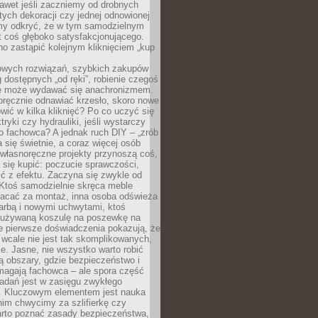
awet jeśli zaczniemy od drobnych
tych dekoracji czy jednej odnowionej
my odkryć, że w tym samodzielnym
st coś głęboko satysfakcjonującego.
no zastąpić kolejnym kliknięciem „kup
owych rozwiązań, szybkich zakupów
ug dostępnych „od ręki”, robienie czegoś
e może wydawać się anachronizmem.
oręcznie odnawiać krzesło, skoro nowe
ić w kilka kliknięć? Po co uczyć się
tryki czy hydrauliki, jeśli wystarczy
o fachowca? A jednak ruch DIY – „zrób
 się świetnie, a coraz więcej osób
własnoręczne projekty przynoszą coś,
 się kupić: poczucie sprawczości,
ć z efektu. Zaczyna się zwykle od
 Ktoś samodzielnie skręca meble
łacać za montaż, inna osoba odświeża
 farbą i nowymi uchwytami, ktoś
ieużywaną koszulę na poszewkę na
e pierwsze doświadczenia pokazują, że
 wcale nie jest tak skomplikowanych,
je. Jasne, nie wszystko warto robić
 obszary, gdzie bezpieczeństwo i
magają fachowca – ale spora część
dań jest w zasięgu zwykłego
. Kluczowym elementem jest nauka
im chwycimy za szlifierkę czy
warto poznać zasady bezpieczeństwa,