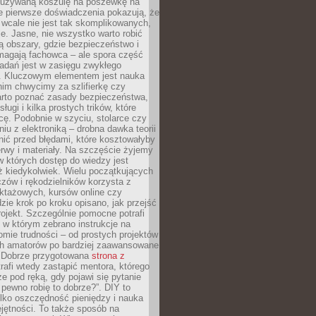
ieużywaną koszulę na poszewkę na
e pierwsze doświadczenia pokazują, że
 wcale nie jest tak skomplikowanych,
je. Jasne, nie wszystko warto robić
 obszary, gdzie bezpieczeństwo i
magają fachowca – ale spora część
dań jest w zasięgu zwykłego
. Kluczowym elementem jest nauka
im chwycimy za szlifierkę czy
warto poznać zasady bezpieczeństwa,
sługi i kilka prostych trików, które
acę. Podobnie w szyciu, stolarce czy
iu z elektroniką – drobna dawka teorii
onić przed błędami, które kosztowałyby
rwy i materiały. Na szczęście żyjemy
 których dostęp do wiedzy jest
iż kiedykolwiek. Wielu początkujących
zów i rękodzielników korzysta z
uktażowych, kursów online czy
dzie krok po kroku opisano, jak przejść
rojekt. Szczególnie pomocne potrafi
 w którym zebrano instrukcje na
mie trudności – od prostych projektów
ch amatorów po bardziej zaawansowane
. Dobrze przygotowana
strona z
rafi wtedy zastąpić mentora, którego
 pod ręką, gdy pojawi się pytanie
 pewno robię to dobrze?”. DIY to
ylko oszczędność pieniędzy i nauka
jętności. To także sposób na