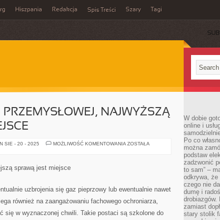
rg
Hiszpania
Redakcja
Szary
Tagi
Spis Treści
SUB
I PRZEMYSŁOWEJ, NAJWYŻSZĄ
W dobie got
EJSCE
online i usł
samodzielni
Po co własn
W
SIE - 20 - 2025
MOŻLIWOŚĆ KOMENTOWANIA
ZOSTAŁA
można zamów
SPECJALNOŚCI
PRZEMYSŁOWEJ,
podstaw elek
NAJWYŻSZĄ
zadzwonić p
KWESTIĄ
ejszą sprawą jest miejsce
to sam” – ma
JEST
MIEJSCE
odkrywa, że 
czego nie da
ntualnie uzbrojenia się gaz pieprzowy lub ewentualnie nawet
dumę i radoś
drobiazgów.
lega również na zaangażowaniu fachowego ochroniarza,
zamiast dop
ać się w wyznaczonej chwili. Takie postaci są szkolone do
stary stolik