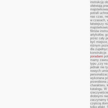
instrukcję ob
ułatwiają pr
majsterkowan
potrafi uchr
nas czas, ne
w czasach, w
łatwiejszy n
majsterkowic
filmów instr
artykułów, g
przez cały p
być miejsce,
różnym pozio
dla zupełny
konstrukcje
poradami
pot
mamy zawsze
typu „czy na
jednak nie t
nowych umie
personalizac
wykonana pó
przerobiona 
charakteru, 
katalogu. W 
rzeczywiście
drobnymi ni
zaczynamy tr
częścią domo
tylko efekt.