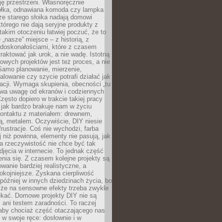
ję przestrzeni. Własnoręcznie
łka, odnawiana komoda czy lampka
ze starego słoika nadają domowi
którego nie dają seryjne produkty z
takim otoczeniu łatwiej poczuć, że to
 „nasze” miejsce – z historią, z
edoskonałościami, które z czasem
aktować jak urok, a nie wadę. Istotną
wych projektów jest też proces, a nie
 Samo planowanie, mierzenie,
alowanie czy szycie potrafi działać jak
acji. Wymaga skupienia, obecności „tu
rywa uwagę od ekranów i codziennych
zęsto dopiero w trakcie takiej pracy
jak bardzo brakuje nam w życiu
kontaktu z materiałem: drewnem,
bą, metalem. Oczywiście, DIY niesie
frustracje. Coś nie wychodzi, farba
j niż powinna, elementy nie pasują, jak
, a rzeczywistość nie chce być tak
zdjęcia w internecie. To jednak część
nia się. Z czasem kolejne projekty są
owanie bardziej realistyczne, a
okojniejsze. Zyskana cierpliwość
 później w innych dziedzinach życia, bo
 że na sensowne efekty trzeba zwykle
ekać. Domowe projekty DIY nie są
ani testem zaradności. To raczej
 aby chociaż część otaczającego nas
 w swoje ręce: dosłownie i w