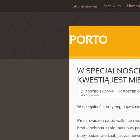
Archiwum
Hambu
Strona główna
PORTO
W SPECJALNOŚC
KWESTIĄ JEST MI
POSTED BY ADMIN
POSTED ON 
WYŁĄCZONA
W specjalności seryjnej, najważni
Prócz ćwiczeń sztuk walki lub ewe
broń – ochrona szafa metalowa po
który będzie wiedział, jak zachow