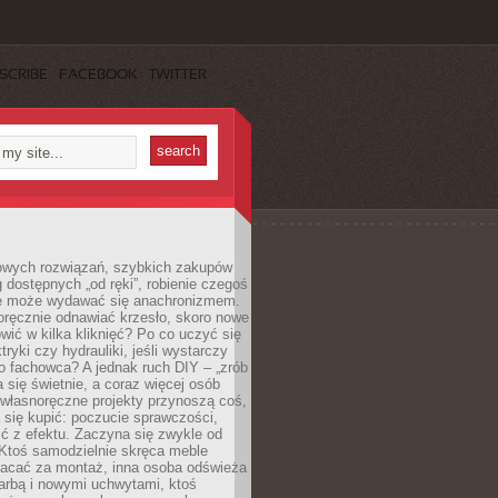
SCRIBE
FACEBOOK
TWITTER
owych rozwiązań, szybkich zakupów
ug dostępnych „od ręki”, robienie czegoś
e może wydawać się anachronizmem.
oręcznie odnawiać krzesło, skoro nowe
ić w kilka kliknięć? Po co uczyć się
tryki czy hydrauliki, jeśli wystarczy
o fachowca? A jednak ruch DIY – „zrób
 się świetnie, a coraz więcej osób
własnoręczne projekty przynoszą coś,
 się kupić: poczucie sprawczości,
ć z efektu. Zaczyna się zwykle od
 Ktoś samodzielnie skręca meble
łacać za montaż, inna osoba odświeża
 farbą i nowymi uchwytami, ktoś