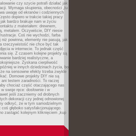
alowanie czy szycie potrafi działać jak
acji. Wymaga skupienia, obecności „tu
rywa uwagę od ekranów i codziennych
zęsto dopiero w trakcie takiej pracy
jak bardzo brakuje nam w życiu
kontaktu z materiałem: drewnem,
bą, metalem. Oczywiście, DIY niesie
frustracje. Coś nie wychodzi, farba
j niż powinna, elementy nie pasują, jak
, a rzeczywistość nie chce być tak
zdjęcia w internecie. To jednak część
nia się. Z czasem kolejne projekty są
owanie bardziej realistyczne, a
okojniejsze. Zyskana cierpliwość
 później w innych dziedzinach życia, bo
 że na sensowne efekty trzeba zwykle
ekać. Domowe projekty DIY nie są
ani testem zaradności. To raczej
 aby chociaż część otaczającego nas
 w swoje ręce: dosłownie i w
awet jeśli zaczniemy od drobnych
tych dekoracji czy jednej odnowionej
my odkryć, że w tym samodzielnym
st coś głęboko satysfakcjonującego.
no zastąpić kolejnym kliknięciem „kup