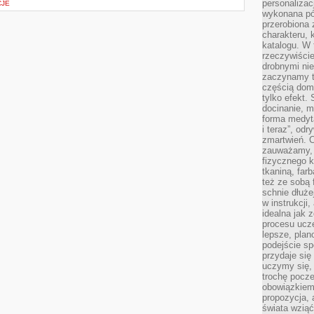
personalizac
CJE
wykonana pó
przerobiona 
charakteru, 
katalogu. W 
rzeczywiście
drobnymi ni
zaczynamy tr
częścią domo
tylko efekt.
docinanie, m
forma medyt
i teraz”, od
zmartwień. C
zauważamy, 
fizycznego 
tkaniną, far
też ze sobą 
schnie dłuże
w instrukcji
idealna jak 
procesu ucze
lepsze, plan
podejście sp
przydaje się
uczymy się,
trochę pocz
obowiązkiem 
propozycja,
świata wziąć