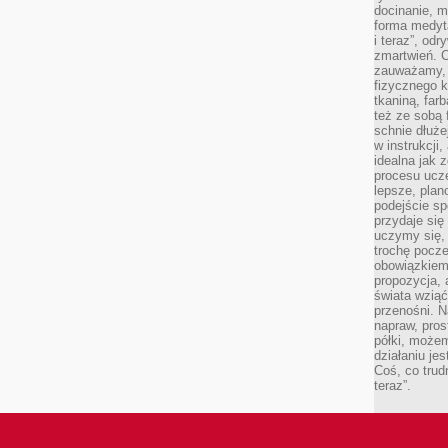
docinanie, m
forma medyt
i teraz”, od
zmartwień. C
zauważamy, 
fizycznego 
tkaniną, far
też ze sobą 
schnie dłuże
w instrukcji
idealna jak 
procesu ucze
lepsze, plan
podejście sp
przydaje się
uczymy się,
trochę pocz
obowiązkiem 
propozycja,
świata wziąć
przenośni. N
napraw, pros
półki, może
działaniu je
Coś, co trud
teraz”.