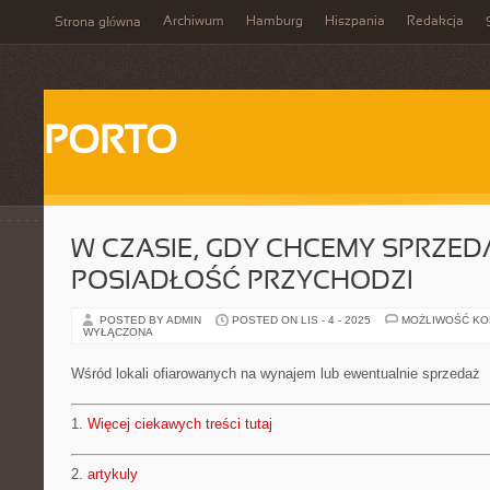
Archiwum
Hamburg
Hiszpania
Redakcja
Strona główna
PORTO
W CZASIE, GDY CHCEMY SPRZED
POSIADŁOŚĆ PRZYCHODZI
POSTED BY ADMIN
POSTED ON LIS - 4 - 2025
MOŻLIWOŚĆ K
WYŁĄCZONA
Wśród lokali ofiarowanych na wynajem lub ewentualnie sprzedaż
1.
Więcej ciekawych treści tutaj
2.
artykuly