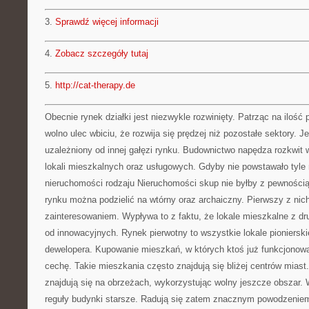
3.
Sprawdź więcej informacji
4.
Zobacz szczegóły tutaj
5.
http://cat-therapy.de
Obecnie rynek działki jest niezwykle rozwinięty. Patrząc na iloś
wolno ulec wbiciu, że rozwija się prędzej niż pozostałe sektory. Je
uzależniony od innej gałęzi rynku. Budownictwo napędza rozkwit 
lokali mieszkalnych oraz usługowych. Gdyby nie powstawało tyl
nieruchomości rodzaju Nieruchomości skup nie byłby z pewnością
rynku można podzielić na wtórny oraz archaiczny. Pierwszy z nic
zainteresowaniem. Wypływa to z faktu, że lokale mieszkalne z dru
od innowacyjnych. Rynek pierwotny to wszystkie lokale pioniersk
dewelopera. Kupowanie mieszkań, w których ktoś już funkcjonow
cechę. Takie mieszkania często znajdują się bliżej centrów miast
znajdują się na obrzeżach, wykorzystując wolny jeszcze obszar. 
reguły budynki starsze. Radują się zatem znacznym powodzeniem 