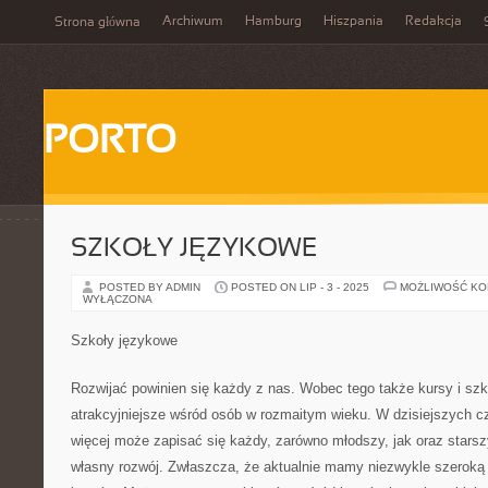
Archiwum
Hamburg
Hiszpania
Redakcja
Strona główna
PORTO
SZKOŁY JĘZYKOWE
POSTED BY ADMIN
POSTED ON LIP - 3 - 2025
MOŻLIWOŚĆ K
WYŁĄCZONA
Szkoły językowe
Rozwijać powinien się każdy z nas. Wobec tego także kursy i szko
atrakcyjniejsze wśród osób w rozmaitym wieku. W dzisiejszych cz
więcej może zapisać się każdy, zarówno młodszy, jak oraz starsz
własny rozwój. Zwłaszcza, że aktualnie mamy niezwykle szeroką 