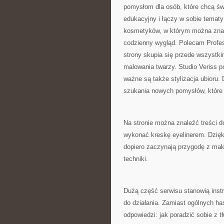
pomysłom dla osób, które chcą św
edukacyjny i łączy w sobie tematy
kosmetyków, w którym można znale
codzienny wygląd. Polecam Profesj
strony skupia się przede wszystki
malowania twarzy. Studio Veriss 
ważne są także stylizacja ubioru.
szukania nowych pomysłów, które
Na stronie można znaleźć treści d
wykonać kreskę eyelinerem. Dzięk
dopiero zaczynają przygodę z makij
techniki.
Dużą część serwisu stanowią instr
do działania. Zamiast ogólnych has
odpowiedzi: jak poradzić sobie z t