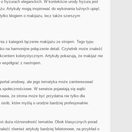
 o fryzurach eleganckich. W kontekście urody fryzura jest
ażu. Artykuły mogą inspirować do wykonania luźnych upięć.
e tylko blogiem o makijażu, lecz także szerszym
ia z kategorii łączenie makijażu ze strojem. Tego typu
ako na harmonijne połączenie detali. Czytelnik może znaleźć
kcentem kolorystycznym. Artykuły pokazują, że makijaż nie
n współgrać z nastrojem.
 portal urodowy, ale jego tematyka może zainteresować
 społecznościowe. W serwisie pojawiają się wątki
rawia, że strona może być przydatna nie tylko dla
 osób, które myślą o urodzie bardziej profesjonalnie.
est duża różnorodność tematów. Obok klasycznych porad
leźć również artykuły bardziej felietonowe, na przykład o