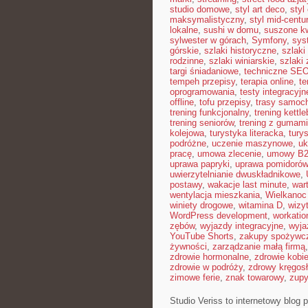
studio domowe
,
styl art deco
,
styl
maksymalistyczny
,
styl mid-centu
lokalne
,
sushi w domu
,
suszone kw
sylwester w górach
,
Symfony
,
sys
górskie
,
szlaki historyczne
,
szlaki
rodzinne
,
szlaki winiarskie
,
szlaki
targi śniadaniowe
,
techniczne SE
tempeh przepisy
,
terapia online
,
te
oprogramowania
,
testy integracyjn
offline
,
tofu przepisy
,
trasy samoc
trening funkcjonalny
,
trening kettle
trening seniorów
,
trening z gumami
kolejowa
,
turystyka literacka
,
tury
podróżne
,
uczenie maszynowe
,
uk
pracę
,
umowa zlecenie
,
umowy B
uprawa papryki
,
uprawa pomidorów
uwierzytelnianie dwuskładnikowe
,
postawy
,
wakacje last minute
,
war
wentylacja mieszkania
,
Wielkanoc
winiety drogowe
,
witamina D
,
wizy
WordPress development
,
workatio
zębów
,
wyjazdy integracyjne
,
wyja
YouTube Shorts
,
zakupy spożywcz
żywności
,
zarządzanie małą firmą
zdrowie hormonalne
,
zdrowie kobie
zdrowie w podróży
,
zdrowy kręgos
zimowe ferie
,
znak towarowy
,
zup
Studio Veriss to internetowy blo