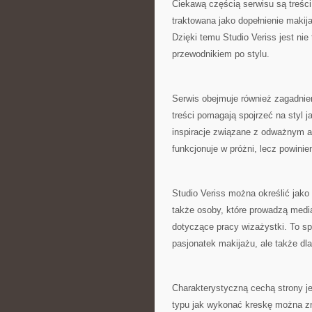
Ciekawą częścią serwisu są treści
traktowana jako dopełnienie makij
Dzięki temu Studio Veriss jest ni
przewodnikiem po stylu.
Serwis obejmuje również zagadnien
treści pomagają spojrzeć na styl j
inspiracje związane z odważnym a
funkcjonuje w próżni, lecz powinie
Studio Veriss można określić jako
także osoby, które prowadzą media
dotyczące pracy wizażystki. To sp
pasjonatek makijażu, ale także dla
Charakterystyczną cechą strony j
typu jak wykonać kreskę można zna