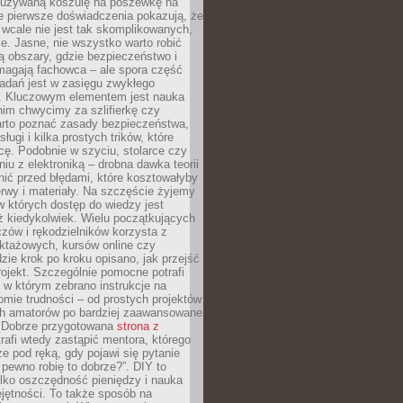
ieużywaną koszulę na poszewkę na
e pierwsze doświadczenia pokazują, że
 wcale nie jest tak skomplikowanych,
je. Jasne, nie wszystko warto robić
 obszary, gdzie bezpieczeństwo i
magają fachowca – ale spora część
dań jest w zasięgu zwykłego
. Kluczowym elementem jest nauka
im chwycimy za szlifierkę czy
warto poznać zasady bezpieczeństwa,
sługi i kilka prostych trików, które
acę. Podobnie w szyciu, stolarce czy
iu z elektroniką – drobna dawka teorii
onić przed błędami, które kosztowałyby
rwy i materiały. Na szczęście żyjemy
 których dostęp do wiedzy jest
iż kiedykolwiek. Wielu początkujących
zów i rękodzielników korzysta z
uktażowych, kursów online czy
dzie krok po kroku opisano, jak przejść
rojekt. Szczególnie pomocne potrafi
 w którym zebrano instrukcje na
mie trudności – od prostych projektów
ch amatorów po bardziej zaawansowane
. Dobrze przygotowana
strona z
rafi wtedy zastąpić mentora, którego
 pod ręką, gdy pojawi się pytanie
 pewno robię to dobrze?”. DIY to
ylko oszczędność pieniędzy i nauka
jętności. To także sposób na