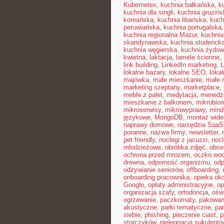
Kubernetes
,
kuchnia bałkańska
,
k
kuchnia dla singli
,
kuchnia gruzińs
koreańska
,
kuchnia libańska
,
kuch
peruwiańska
,
kuchnia portugalska
kuchnia regionalna Mazur
,
kuchnia
skandynawska
,
kuchnia studenck
kuchnia węgierska
,
kuchnia żydo
kwietna
,
laktacja
,
lamele ścienne
,
link building
,
LinkedIn marketing
,
L
lokalne bazary
,
lokalne SEO
,
loka
majówka
,
małe mieszkanie
,
małe 
marketing szeptany
,
marketplace
,
meble z palet
,
medytacja
,
menedże
mieszkanie z balkonem
,
mikrobiom
mikroserwisy
,
mikrowyprawy
,
mindf
językowe
,
MongoDB
,
montaż wide
naprawy domowe
,
narzędzia SaaS
poranne
,
nazwa firmy
,
newsletter
,
pet friendly
,
noclegi z jacuzzi
,
nocl
młodzieżowe
,
obróbka zdjęć
,
obse
ochrona przed mrozem
,
oczko wo
drewna
,
odporność organizmu
,
odp
odżywianie seniorów
,
offboarding
,
onboarding pracownika
,
opieka ok
Google
,
opłaty administracyjne
,
op
organizacja szafy
,
ortodoncja
,
oświ
ogrzewanie
,
paczkomaty
,
pakowan
akustyczne
,
parki tematyczne
,
par
siebie
,
phishing
,
pieczenie ciast
,
p
storczyków
,
pielęgnacja sukulentó