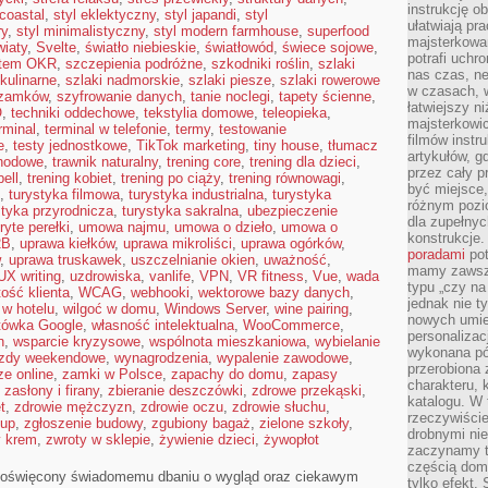
instrukcję ob
 coastal
,
styl eklektyczny
,
styl japandi
,
styl
ułatwiają pr
ry
,
styl minimalistyczny
,
styl modern farmhouse
,
superfood
majsterkowan
iaty
,
Svelte
,
światło niebieskie
,
światłowód
,
świece sojowe
,
potrafi uchr
tem OKR
,
szczepienia podróżne
,
szkodniki roślin
,
szlaki
nas czas, ne
 kulinarne
,
szlaki nadmorskie
,
szlaki piesze
,
szlaki rowerowe
w czasach, w
 zamków
,
szyfrowanie danych
,
tanie noclegi
,
tapety ścienne
,
łatwiejszy n
O
,
techniki oddechowe
,
tekstylia domowe
,
teleopieka
,
majsterkowic
rminal
,
terminal w telefonie
,
termy
,
testowanie
filmów instr
e
,
testy jednostkowe
,
TikTok marketing
,
tiny house
,
tłumacz
artykułów, g
hodowe
,
trawnik naturalny
,
trening core
,
trening dla dzieci
,
przez cały p
bell
,
trening kobiet
,
trening po ciąży
,
trening równowagi
,
być miejsce,
,
turystyka filmowa
,
turystyka industrialna
,
turystyka
różnym pozio
styka przyrodnicza
,
turystyka sakralna
,
ubezpieczenie
dla zupełny
ryte perełki
,
umowa najmu
,
umowa o dzieło
,
umowa o
konstrukcje
2B
,
uprawa kiełków
,
uprawa mikroliści
,
uprawa ogórków
,
poradami
pot
,
uprawa truskawek
,
uszczelnianie okien
,
uważność
,
mamy zawsze
UX writing
,
uzdrowiska
,
vanlife
,
VPN
,
VR fitness
,
Vue
,
wada
typu „czy na
tość klienta
,
WCAG
,
webhooki
,
wektorowe bazy danych
,
jednak nie t
 w hotelu
,
wilgoć w domu
,
Windows Server
,
wine pairing
,
nowych umie
tówka Google
,
własność intelektualna
,
WooCommerce
,
personalizac
n
,
wsparcie kryzysowe
,
wspólnota mieszkaniowa
,
wybielanie
wykonana pó
zdy weekendowe
,
wynagrodzenia
,
wypalenie zawodowe
,
przerobiona 
e online
,
zamki w Polsce
,
zapachy do domu
,
zapasy
charakteru, 
,
zasłony i firany
,
zbieranie deszczówki
,
zdrowe przekąski
,
katalogu. W 
t
,
zdrowie mężczyzn
,
zdrowie oczu
,
zdrowie słuchu
,
rzeczywiście
łup
,
zgłoszenie budowy
,
zgubiony bagaż
,
zielone szkoły
,
drobnymi ni
y krem
,
zwroty w sklepie
,
żywienie dzieci
,
żywopłot
zaczynamy tr
częścią domo
g poświęcony świadomemu dbaniu o wygląd oraz ciekawym
tylko efekt.