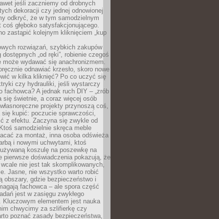
awet jeśli zaczniemy od drobnych
tych dekoracji czy jednej odnowionej
my odkryć, że w tym samodzielnym
st coś głęboko satysfakcjonującego.
no zastąpić kolejnym kliknięciem „kup
owych rozwiązań, szybkich zakupów
ug dostępnych „od ręki”, robienie czegoś
e może wydawać się anachronizmem.
oręcznie odnawiać krzesło, skoro nowe
ić w kilka kliknięć? Po co uczyć się
tryki czy hydrauliki, jeśli wystarczy
o fachowca? A jednak ruch DIY – „zrób
 się świetnie, a coraz więcej osób
własnoręczne projekty przynoszą coś,
 się kupić: poczucie sprawczości,
ć z efektu. Zaczyna się zwykle od
 Ktoś samodzielnie skręca meble
łacać za montaż, inna osoba odświeża
 farbą i nowymi uchwytami, ktoś
ieużywaną koszulę na poszewkę na
e pierwsze doświadczenia pokazują, że
 wcale nie jest tak skomplikowanych,
je. Jasne, nie wszystko warto robić
 obszary, gdzie bezpieczeństwo i
magają fachowca – ale spora część
dań jest w zasięgu zwykłego
. Kluczowym elementem jest nauka
im chwycimy za szlifierkę czy
warto poznać zasady bezpieczeństwa,