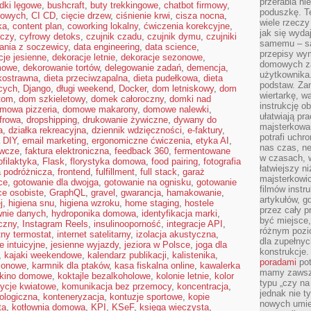
przerabia n
dki lęgowe
,
bushcraft
,
buty trekkingowe
,
chatbot firmowy
,
poduszkę. T
kowych
,
CI CD
,
cięcie drzew
,
ciśnienie krwi
,
cisza nocna
,
wiele rzeczy
ka
,
content plan
,
coworking lokalny
,
ćwiczenia korekcyjne
,
jak się wyda
iczy
,
cyfrowy detoks
,
czujnik czadu
,
czujnik dymu
,
czujniki
samemu – są
ania z soczewicy
,
data engineering
,
data science
,
przepisy wy
cje jesienne
,
dekoracje letnie
,
dekoracje sezonowe
,
domowych za
mowe
,
dekorowanie tortów
,
delegowanie zadań
,
demencja
,
użytkownika
kkostrawna
,
dieta przeciwzapalna
,
dieta pudełkowa
,
dieta
podstaw. Zan
cych
,
Django
,
długi weekend
,
Docker
,
dom letniskowy
,
dom
wiertarkę, 
tom
,
dom szkieletowy
,
domek całoroczny
,
domki nad
instrukcję ob
mowa pizzeria
,
domowe makarony
,
domowe nalewki
,
ułatwiają pr
frowa
,
dropshipping
,
drukowanie żywiczne
,
dywany do
majsterkowan
a
,
działka rekreacyjna
,
dziennik wdzięczności
,
e-faktury
,
potrafi uchr
a DIY
,
email marketing
,
ergonomiczne ćwiczenia
,
etyka AI
,
nas czas, ne
ywcze
,
faktura elektroniczna
,
feedback 360
,
fermentowane
w czasach, w
ofilaktyka
,
Flask
,
florystyka domowa
,
food pairing
,
fotografia
łatwiejszy n
a podróżnicza
,
frontend
,
fulfillment
,
full stack
,
garaż
majsterkowic
ce
,
gotowanie dla dwojga
,
gotowanie na ognisku
,
gotowanie
filmów instr
ce osobiste
,
GraphQL
,
gravel
,
gwarancja
,
hamakowanie
,
artykułów, g
j
,
higiena snu
,
higiena wzroku
,
home staging
,
hostele
przez cały p
wnie danych
,
hydroponika domowa
,
identyfikacja marki
,
być miejsce,
czny
,
Instagram Reels
,
insulinooporność
,
integracje API
,
różnym pozio
ntny termostat
,
internet satelitarny
,
izolacja akustyczna
,
dla zupełny
e intuicyjne
,
jesienne wyjazdy
,
jeziora w Polsce
,
joga dla
konstrukcje
,
kajaki weekendowe
,
kalendarz publikacji
,
kalistenika
,
poradami
pot
zonowe
,
karmnik dla ptaków
,
kasa fiskalna online
,
kawalerka
mamy zawsze
kino domowe
,
koktajle bezalkoholowe
,
kolonie letnie
,
kolor
typu „czy na
ycje kwiatowe
,
komunikacja bez przemocy
,
koncentracja
,
jednak nie t
ologiczna
,
konteneryzacja
,
kontuzje sportowe
,
kopie
nowych umie
ta
,
kotłownia domowa
,
KPI
,
KSeF
,
księga wieczysta
,