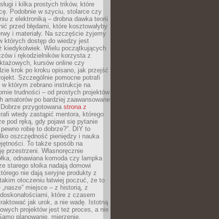
sługi i kilka prostych trików, które
acę. Podobnie w szyciu, stolarce czy
iu z elektroniką – drobna dawka teorii
onić przed błędami, które kosztowałyby
rwy i materiały. Na szczęście żyjemy
 których dostęp do wiedzy jest
iż kiedykolwiek. Wielu początkujących
zów i rękodzielników korzysta z
uktażowych, kursów online czy
dzie krok po kroku opisano, jak przejść
rojekt. Szczególnie pomocne potrafi
 w którym zebrano instrukcje na
mie trudności – od prostych projektów
ch amatorów po bardziej zaawansowane
. Dobrze przygotowana
strona z
rafi wtedy zastąpić mentora, którego
 pod ręką, gdy pojawi się pytanie
 pewno robię to dobrze?”. DIY to
ylko oszczędność pieniędzy i nauka
jętności. To także sposób na
ję przestrzeni. Własnoręcznie
łka, odnawiana komoda czy lampka
ze starego słoika nadają domowi
którego nie dają seryjne produkty z
takim otoczeniu łatwiej poczuć, że to
 „nasze” miejsce – z historią, z
edoskonałościami, które z czasem
aktować jak urok, a nie wadę. Istotną
wych projektów jest też proces, a nie
 Samo planowanie, mierzenie,