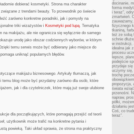
docinanie, m
iadomie dobierać kosmetyki. Strona ma charakter
forma medyt
 związane z trendami beauty. To przewodnik po świecie
i teraz”, od
zmartwień. C
źć zarówno konkretne poradniki, jak i pomysły na
zauważamy, 
onalne triki wizażystów i
Kosmetyki pod lupą
. Tematyka
fizycznego 
tkaniną, far
m na makijażu, ale nie ogranicza się wyłącznie do samego
też ze sobą 
schnie dłuże
pokazuje urodę jako obszar codziennych wyborów, w którym
w instrukcji
 Dzięki temu serwis może być odbierany jako miejsce do
idealna jak 
procesu ucze
 pomaga uniknąć popularnych błędów.
lepsze, plan
podejście sp
przydaje się
uczymy się,
otyczące makijażu biznesowego. Artykuły tłumaczą, jak
trochę pocz
obowiązkiem 
i temu blog może być przydatny zarówno dla osób, które
propozycja,
ażem, jak i dla czytelniczek, które mają już swoje ulubione
świata wziąć
przenośni. N
napraw, pros
półki, może
działaniu je
Coś, co trud
ukcje dla początkujących, które pomagają przejść od teorii
teraz”.
eł, użytkownik może trafić na konkretne pytania i
łustą powieką. Taki układ sprawia, że strona ma praktyczny