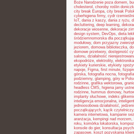
Boże Narodzenie poza domem
,
bu
cholesterol
,
choroby roślin donicz
city break Europa
,
city break Pols
cyberhigiena firmy
,
cydr rzemieśln
IoT
,
dania z kaszy
,
dania z ryżu
,
d
decluttering
,
deep learning
,
dekora
dekoracje wiosenne
,
dekoracje zi
design system
,
DevOps
,
dieta le
śródziemnomorska dla początkują
modułowy
,
dom przyjazny zwierzę
jeziorem
,
domowa biblioteczka
,
do
domowe przetwory
,
dostępność cy
salonu
,
działalność nierejestrowan
ekopodróże
,
elektrolity
,
elektronik
etykiety kurierskie
,
etykiety spoż
napoje
,
Figma
,
first minute
,
fizjopr
górska
,
fotografia nocna
,
fotografi
podziemny
,
glamping
,
góry w Pols
rodzinne
,
grafika wektorowa
,
grani
headless CMS
,
higiena jamy ustne
rodzinne
,
hummus domowy
,
hurto
implanty słuchowe
,
indeks glikemi
inteligencja emocjonalna
,
intelige
jednoosobowa działalność
,
jedzeni
początkujących
,
kącik czytelniczy
kamera internetowa
,
kampanie se
aranżacja
,
kempingi nad morzem
,
roku
,
komórka lokatorska
,
kompoz
konsole do gier
,
konsultacja psych
zapasowe
,
koszt pozyskania klien