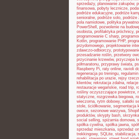
sprzedaży
,
planowanie zakupów
,
p
finansowa
,
pobyty lecznicze
,
poda
podróże edukacyjne
,
podróże kam
senioralne
,
podróże solo
,
podróże 
pola namiotowe
,
polityka prywatno
PowerShell
,
pozwolenie na budow
osobista
,
profilaktyka próchnicy
,
p
programowanie C sharp
,
programo
Kotlin
,
programowanie PHP
,
progr
przydomowego
,
projektowanie inte
zdawczo-odbiorczy
,
prototypowani
przesadzanie roślin
,
przetwory ow
przycinanie krzewów
,
przyczepa 
półmaratonu
,
przyprawy świata
,
ps
Raspberry Pi
,
raty online
,
ravioli 
regeneracja po treningu
,
regulamin
rehabilitacja po urazie
,
rejsy rzecz
klientów
,
rekrutacja zdalna
,
relacje
restauracje wegańskie
,
road trip
,
r
rośliny oczyszczające powietrze
,
statyczne
,
rozgrzewka biegowa
,
r
wieczorna
,
rytm dobowy
,
sałatki 
stole
,
ściółkowanie
,
segmentacja k
owoce
,
sezonowe warzywa
,
Shopi
produktów
,
skrypty bash
,
skrzynka
social selling
,
spiżarnia domowa
,
spółka cywilna
,
spółka jawna
,
spół
sprzedaż mieszkania
,
sprzedaż on
trekkingowy
,
SQLite
,
stabilizacja
,
marki
,
streaming
,
street food azjat