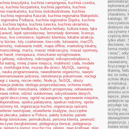
personalizac
uchnia brazylijska
,
kuchnia campingowa
,
kuchnia czeska
,
wykonana pó
ka
,
kuchnia hiszpańska
,
kuchnia japońska
,
kuchnia
przerobiona 
nia marokańska
,
kuchnia niskobudżetowa
,
kuchnia
charakteru, 
,
kuchnia regionalna Kaszub
,
kuchnia regionalna Małopolski
,
katalogu. W 
 regionalna Podlasia
,
kuchnia regionalna Śląska
,
kuchnia
rzeczywiście
a
,
kuchnia tajska
,
kuchnia turecka
,
kuchnia ukraińska
,
drobnymi ni
wska
,
kultura feedbacku
,
kultura herbaty
,
kultura kawy
,
łąka
zaczynamy tr
Laravel
,
lejek sprzedażowy
,
lemoniady domowe
,
licencje
,
częścią domo
inux
,
live commerce
,
lojalność klientów
,
lokalne atrakcje
,
tylko efekt.
lny biznes
,
loty czarterowe
,
low-code
,
lutowanie
,
macOS
,
docinanie, m
remonty
,
malowanie mebli
,
mapa offline
,
marketing lokalny
,
forma medyt
marszobiegi
,
marża
,
masaż relaksacyjny
,
masaż sportowy
,
i teraz”, od
r haseł
,
menopauza
,
mieszkanie wynajmowane
,
zmartwień. C
 jelitowy
,
mikrofony
,
mikroogród
,
mikroprzedsiębiorca
,
zauważamy, 
ul eating
,
mniej znane miejsca
,
mobilność ciała
,
modele
fizycznego 
o
,
morfologia krwi
,
muzea dla dzieci
,
MySQL
,
naming
,
tkaniną, far
,
nauka programowania
,
nawodnienie organizmu
,
nawyki
też ze sobą 
niemarnowanie jedzenia
,
nietolerancje pokarmowe
,
noclegi
schnie dłuże
egi z sauną
,
nocne niebo
,
Node.js
,
NoSQL
,
obozy
w instrukcji
rwacja ptaków
,
obsługa posprzedażowa
,
ochrona marki
,
idealna jak 
dne
,
odbiór mieszkania
,
oddech przeponowy
,
odnawianie
procesu ucze
rawa online
,
odzież outdoorowa
,
odzyskiwanie danych
,
lepsze, plan
ogród deszczowy
,
ogród na parapecie
,
ogrzewanie miejskie
,
podejście sp
ołoporodowa
,
opieka paliatywna
,
opiekun rodzinny
,
opinie
przydaje się
óźniony lot
,
organizacja kuchni
,
organizacja spiżarni
,
uczymy się,
etlenie nastrojowe
,
oświetlenie studyjne
,
oszczędne
trochę pocz
ie plecaka
,
pałace w Polsce
,
palety kolorów
,
panele
obowiązkiem 
kingi lotniskowe
,
permakultura
,
persona klienta
,
pewność
propozycja,
ieczywo bezglutenowe
,
pielęgnacja bonsai
,
pielęgnacja
świata wziąć
w
,
pierwsza pomoc psychiczna
,
pilates
,
piwo kraftowe
,
plan