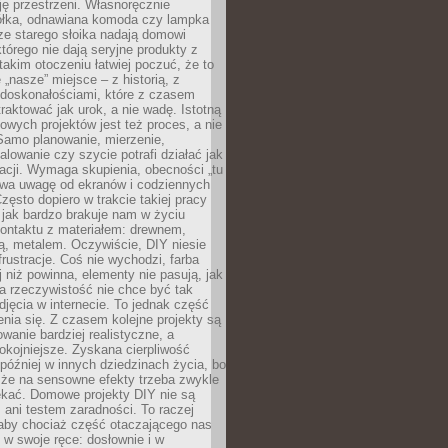
ję przestrzeni. Własnoręcznie
łka, odnawiana komoda czy lampka
ze starego słoika nadają domowi
którego nie dają seryjne produkty z
takim otoczeniu łatwiej poczuć, że to
 „nasze” miejsce – z historią, z
edoskonałościami, które z czasem
aktować jak urok, a nie wadę. Istotną
wych projektów jest też proces, a nie
 Samo planowanie, mierzenie,
alowanie czy szycie potrafi działać jak
acji. Wymaga skupienia, obecności „tu
rywa uwagę od ekranów i codziennych
zęsto dopiero w trakcie takiej pracy
jak bardzo brakuje nam w życiu
kontaktu z materiałem: drewnem,
bą, metalem. Oczywiście, DIY niesie
frustracje. Coś nie wychodzi, farba
j niż powinna, elementy nie pasują, jak
, a rzeczywistość nie chce być tak
zdjęcia w internecie. To jednak część
nia się. Z czasem kolejne projekty są
owanie bardziej realistyczne, a
okojniejsze. Zyskana cierpliwość
 później w innych dziedzinach życia, bo
 że na sensowne efekty trzeba zwykle
ekać. Domowe projekty DIY nie są
ani testem zaradności. To raczej
 aby chociaż część otaczającego nas
 w swoje ręce: dosłownie i w