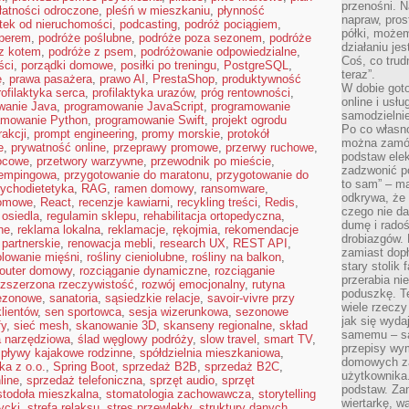
przenośni. N
łatności odroczone
,
pleśń w mieszkaniu
,
płynność
napraw, pros
tek od nieruchomości
,
podcasting
,
podróż pociągiem
,
półki, może
perem
,
podróże poślubne
,
podróże poza sezonem
,
podróże
działaniu je
z kotem
,
podróże z psem
,
podróżowanie odpowiedzialne
,
Coś, co trud
ści
,
porządki domowe
,
posiłki po treningu
,
PostgreSQL
,
teraz”.
ę
,
prawa pasażera
,
prawo AI
,
PrestaShop
,
produktywność
W dobie got
rofilaktyka serca
,
profilaktyka urazów
,
próg rentowności
,
online i usł
wanie Java
,
programowanie JavaScript
,
programowanie
samodzielni
amowanie Python
,
programowanie Swift
,
projekt ogrodu
Po co własn
rakcji
,
prompt engineering
,
promy morskie
,
protokół
można zamów
e
,
prywatność online
,
przeprawy promowe
,
przerwy ruchowe
,
podstaw elek
ocowe
,
przetwory warzywne
,
przewodnik po mieście
,
zadzwonić p
kempingowa
,
przygotowanie do maratonu
,
przygotowanie do
to sam” – ma
ychodietetyka
,
RAG
,
ramen domowy
,
ransomware
,
odkrywa, że 
domowe
,
React
,
recenzje kawiarni
,
recykling treści
,
Redis
,
czego nie da
 osiedla
,
regulamin sklepu
,
rehabilitacja ortopedyczna
,
dumę i radoś
ne
,
reklama lokalna
,
reklamacje
,
rękojmia
,
rekomendacje
drobiazgów.
 partnerskie
,
renowacja mebli
,
research UX
,
REST API
,
zamiast dop
olowanie mięśni
,
rośliny cieniolubne
,
rośliny na balkon
,
stary stolik
router domowy
,
rozciąganie dynamiczne
,
rozciąganie
przerabia n
ozszerzona rzeczywistość
,
rozwój emocjonalny
,
rutyna
poduszkę. T
sezonowe
,
sanatoria
,
sąsiedzkie relacje
,
savoir-vivre przy
wiele rzeczy
lientów
,
sen sportowca
,
sesja wizerunkowa
,
sezonowe
jak się wyda
fy
,
sieć mesh
,
skanowanie 3D
,
skanseny regionalne
,
skład
samemu – są
 narzędziowa
,
ślad węglowy podróży
,
slow travel
,
smart TV
,
przepisy wy
spływy kajakowe rodzinne
,
spółdzielnia mieszkaniowa
,
domowych za
ka z o.o.
,
Spring Boot
,
sprzedaż B2B
,
sprzedaż B2C
,
użytkownika
line
,
sprzedaż telefoniczna
,
sprzęt audio
,
sprzęt
podstaw. Zan
stodoła mieszkalna
,
stomatologia zachowawcza
,
storytelling
wiertarkę, 
ycki
,
strefa relaksu
,
stres przewlekły
,
struktury danych
,