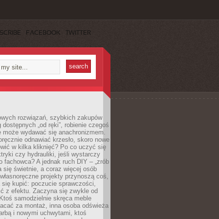
SCRIBE
FACEBOOK
TWITTER
owych rozwiązań, szybkich zakupów
ug dostępnych „od ręki”, robienie czegoś
e może wydawać się anachronizmem.
oręcznie odnawiać krzesło, skoro nowe
ić w kilka kliknięć? Po co uczyć się
tryki czy hydrauliki, jeśli wystarczy
o fachowca? A jednak ruch DIY – „zrób
 się świetnie, a coraz więcej osób
własnoręczne projekty przynoszą coś,
 się kupić: poczucie sprawczości,
ć z efektu. Zaczyna się zwykle od
 Ktoś samodzielnie skręca meble
łacać za montaż, inna osoba odświeża
 farbą i nowymi uchwytami, ktoś