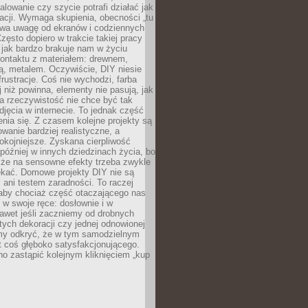
alowanie czy szycie potrafi działać jak
acji. Wymaga skupienia, obecności „tu
rywa uwagę od ekranów i codziennych
zęsto dopiero w trakcie takiej pracy
jak bardzo brakuje nam w życiu
kontaktu z materiałem: drewnem,
bą, metalem. Oczywiście, DIY niesie
frustracje. Coś nie wychodzi, farba
j niż powinna, elementy nie pasują, jak
, a rzeczywistość nie chce być tak
zdjęcia w internecie. To jednak część
nia się. Z czasem kolejne projekty są
owanie bardziej realistyczne, a
okojniejsze. Zyskana cierpliwość
 później w innych dziedzinach życia, bo
 że na sensowne efekty trzeba zwykle
ekać. Domowe projekty DIY nie są
ani testem zaradności. To raczej
 aby chociaż część otaczającego nas
 w swoje ręce: dosłownie i w
awet jeśli zaczniemy od drobnych
tych dekoracji czy jednej odnowionej
my odkryć, że w tym samodzielnym
st coś głęboko satysfakcjonującego.
no zastąpić kolejnym kliknięciem „kup