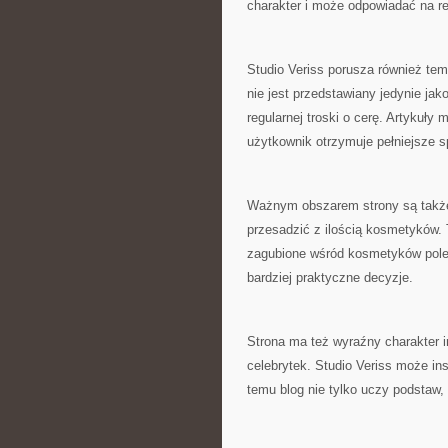
charakter i może odpowiadać na r
Studio Veriss porusza również tem
nie jest przedstawiany jedynie jak
regularnej troski o cerę. Artykuły
użytkownik otrzymuje pełniejsze s
Ważnym obszarem strony są także
przesadzić z ilością kosmetyków. T
zagubione wśród kosmetyków pol
bardziej praktyczne decyzje.
Strona ma też wyraźny charakter in
celebrytek. Studio Veriss może ins
temu blog nie tylko uczy podstaw, 