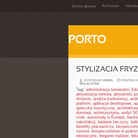
Archiwum
Hambu
Strona główna
PORTO
STYLIZACJA FRY
POSTED BY ADMIN
POSTED ON
WYŁĄCZONA
Tagi:
administracja serwerami
,
Ad
aktywizacja seniora
,
aktywność po
Amazon
,
analiza konkurencji
,
and
platform
,
aplikacje desktopowe
,
ap
apteczka turystyczna
,
architektura
domowa
,
astroturystyka
,
audyt S
code
,
autostrady w Europie
,
backe
satysfakcji
,
badanie tarczycy
,
bal
benefity pracownicze
,
bezpieczeńs
seniora
,
bezpieczeństwo w podróż
rekreacyjne
,
bieganie trailowe
,
bik