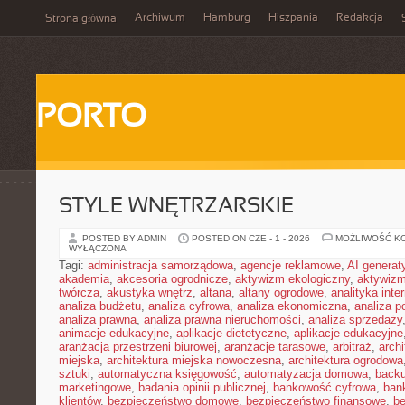
Archiwum
Hamburg
Hiszpania
Redakcja
Strona główna
PORTO
STYLE WNĘTRZARSKIE
POSTED BY ADMIN
POSTED ON CZE - 1 - 2026
MOŻLIWOŚĆ K
WYŁĄCZONA
Tagi:
administracja samorządowa
,
agencje reklamowe
,
AI genera
akademia
,
akcesoria ogrodnicze
,
aktywizm ekologiczny
,
aktywizm
twórcza
,
akustyka wnętrz
,
altana
,
altany ogrodowe
,
analityka inte
analiza budżetu
,
analiza cyfrowa
,
analiza ekonomiczna
,
analiza p
analiza prawna
,
analiza prawna nieruchomości
,
analiza sprzedaży
animacje edukacyjne
,
aplikacje dietetyczne
,
aplikacje edukacyjne
aranżacja przestrzeni biurowej
,
aranżacje tarasowe
,
arbitraż
,
archi
miejska
,
architektura miejska nowoczesna
,
architektura ogrodowa
sztuki
,
automatyczna księgowość
,
automatyzacja domowa
,
back
marketingowe
,
badania opinii publicznej
,
bankowość cyfrowa
,
ban
klientów
,
bezpieczeństwo domowe
,
bezpieczeństwo finansowe
,
be