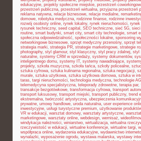
edukacyjne
,
projekty społeczne miejskie
,
przestrzeń coworkingow
przestrzeń publiczna
,
przestrzeń wirtualna
,
przyjazna przestrzeń 
reklama natywna
,
relacje biznesowe
,
relacje medialne
,
remarketin
domowe
,
robotyka medyczna
,
rodzinne finanse
,
rodzinne inwestyc
rozwój osobisty online
,
rynek lokalny
,
rynek nieruchomości
,
rynek
rysunek techniczny
,
seed capital
,
SEO techniczne
,
sieć 5G
,
siec
routine
,
smart budynki
,
smart city
,
smart city technologie
,
smart e
społeczna odpowiedzialność
,
społeczności lokalne
,
sponsoring w
networkingowe biznesowe
,
sprzęt medyczny przenośny
,
sprzęt te
strategia marki
,
strategia PR
,
strategie marketingowe
,
strategie r
photography
,
styl glamour
,
styl klasyczny
,
styl pracy zdalnej
,
styl
naturalne
,
systemy CRM w sprzedaży
,
systemy dokumentów
,
sys
inteligentnego domu
,
systemy IT
,
systemy nawadniające
,
systemy
projekty
,
szkoła muzyczna
,
szkoła tańca
,
szkoły policealne
,
sztuc
sztuka cyfrowa
,
sztuka kulinarna regionalna
,
sztuka negocjacji
,
sz
murale
,
sztuka użytkowa
,
sztuka użytkowa domowa
,
sztuka w int
taras
,
targi nieruchomości
,
technologia medyczna
,
technologie A
telemedycyna specjalistyczna
,
teleporady zdrowotne
,
terapia par
,
transakcje bezgotówkowe
,
transformacja cyfrowa
,
transport auto
transport luksusowy
,
transport miejski
,
transport publiczny
,
trend 
ekstremalna
,
twórczość artystyczna
,
ubezpieczenia komunikacyj
prywatne
,
umowy handlowe
,
uroda naturalna
,
user experience onli
inwestycyjne
,
usługi turystyczne premium
,
użytkowanie produktó
VR w edukacji
,
warsztat domowy
,
warsztaty artystyczne
,
warsztat
marketingowe
,
warsztaty online
,
webdesign
,
wernisaż
,
wideofilmo
windykacja należności
,
winiarstwo
,
wirtualizacja
,
wirtualna rzeczy
rzeczywistość w edukacji
,
wirtualne konferencje
,
wirtualne targi
,
w
współpraca online
,
wydarzenia edukacyjne
,
wydawnictwo internet
wynalazki
,
wyposażenie ogrodu
,
wystawa malarska
,
wystawy inte