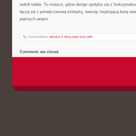
wokół siebie. To miejsce, gdzie design spotyka się z funkcjonal
łączą się z ponadczasową estetyką, tworząc inspirującą bazę wi
pięknych wnętrz.
CATEGORIES:
NAUKA O SPALANIU KALORII
Comments are closed.