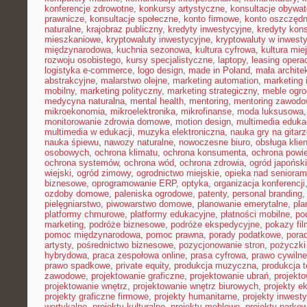
konferencje zdrowotne
,
konkursy artystyczne
,
konsultacje obywat
prawnicze
,
konsultacje społeczne
,
konto firmowe
,
konto oszczęd
naturalne
,
krajobraz publiczny
,
kredyty inwestycyjne
,
kredyty kon
mieszkaniowe
,
kryptowaluty inwestycyjne
,
kryptowaluty w inwest
międzynarodowa
,
kuchnia sezonowa
,
kultura cyfrowa
,
kultura mie
rozwoju osobistego
,
kursy specjalistyczne
,
laptopy
,
leasing opera
logistyka e-commerce
,
logo design
,
made in Poland
,
mała archite
abstrakcyjne
,
malarstwo olejne
,
marketing automation
,
marketing 
mobilny
,
marketing polityczny
,
marketing strategiczny
,
meble ogr
medycyna naturalna
,
mental health
,
mentoring
,
mentoring zawodo
mikroekonomia
,
mikroelektronika
,
mikrofinanse
,
moda luksusowa
monitorowanie zdrowia domowe
,
motion design
,
multimedia eduka
multimedia w edukacji
,
muzyka elektroniczna
,
nauka gry na gitar
nauka śpiewu
,
nawozy naturalne
,
nowoczesne biuro
,
obsługa klien
osobowych
,
ochrona klimatu
,
ochrona konsumenta
,
ochrona powie
ochrona systemów
,
ochrona wód
,
ochrona zdrowia
,
ogród japoński
wiejski
,
ogród zimowy
,
ogrodnictwo miejskie
,
opieka nad senioram
biznesowe
,
oprogramowanie ERP
,
optyka
,
organizacja konferencji
ozdoby domowe
,
paleniska ogrodowe
,
patenty
,
personal branding
pielęgniarstwo
,
piwowarstwo domowe
,
planowanie emerytalne
,
pla
platformy chmurowe
,
platformy edukacyjne
,
płatności mobilne
,
po
marketing
,
podróże biznesowe
,
podróże ekspedycyjne
,
pokazy fi
pomoc międzynarodowa
,
pomoc prawna
,
porady podatkowe
,
pora
artysty
,
pośrednictwo biznesowe
,
pozycjonowanie stron
,
pożyczki
hybrydowa
,
praca zespołowa online
,
prasa cyfrowa
,
prawo cywiln
prawo spadkowe
,
private equity
,
produkcja muzyczna
,
produkcja t
zawodowe
,
projektowanie graficzne
,
projektowanie ubrań
,
projekto
projektowanie wnętrz
,
projektowanie wnętrz biurowych
,
projekty e
projekty graficzne firmowe
,
projekty humanitarne
,
projekty inwest
wertykalne
,
projekty kulturalne
,
projekty meblowe
,
projekty parko