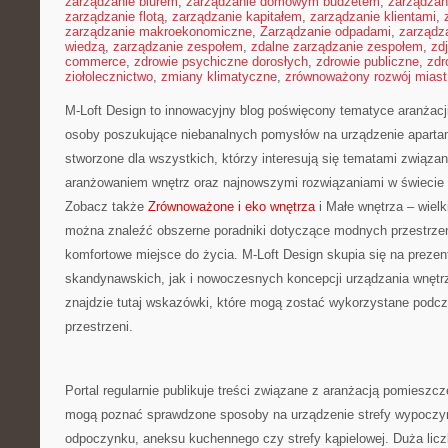
zarządzanie biurem
,
zarządzanie domowym budżetem
,
zarządzan
zarządzanie flotą
,
zarządzanie kapitałem
,
zarządzanie klientami
,
zarządzanie makroekonomiczne
,
Zarządzanie odpadami
,
zarządz
wiedzą
,
zarządzanie zespołem
,
zdalne zarządzanie zespołem
,
zd
commerce
,
zdrowie psychiczne dorosłych
,
zdrowie publiczne
,
zdr
ziołolecznictwo
,
zmiany klimatyczne
,
zrównoważony rozwój miast
M-Loft Design to innowacyjny blog poświęcony tematyce aranżacji 
osoby poszukujące niebanalnych pomysłów na urządzenie apartam
stworzone dla wszystkich, którzy interesują się tematami związa
aranżowaniem wnętrz oraz najnowszymi rozwiązaniami w świecie 
Zobacz także
Zrównoważone i eko wnętrza
i Małe wnętrza – wielk
można znaleźć obszerne poradniki dotyczące modnych przestrzen
komfortowe miejsce do życia. M-Loft Design skupia się na preze
skandynawskich, jak i nowoczesnych koncepcji urządzania wnętr
znajdzie tutaj wskazówki, które mogą zostać wykorzystane podc
przestrzeni.
Portal regularnie publikuje treści związane z aranżacją pomieszcz
mogą poznać sprawdzone sposoby na urządzenie strefy wypoczy
odpoczynku, aneksu kuchennego czy strefy kąpielowej. Duża licz