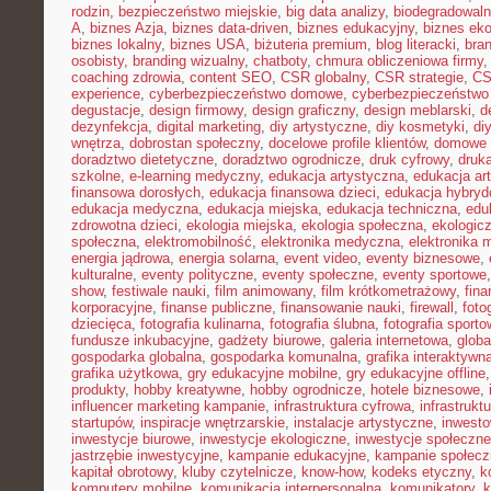
rodzin
,
bezpieczeństwo miejskie
,
big data analizy
,
biodegradowaln
A
,
biznes Azja
,
biznes data-driven
,
biznes edukacyjny
,
biznes eko
biznes lokalny
,
biznes USA
,
biżuteria premium
,
blog literacki
,
bra
osobisty
,
branding wizualny
,
chatboty
,
chmura obliczeniowa firmy
coaching zdrowia
,
content SEO
,
CSR globalny
,
CSR strategie
,
CS
experience
,
cyberbezpieczeństwo domowe
,
cyberbezpieczeństwo
degustacje
,
design firmowy
,
design graficzny
,
design meblarski
,
d
dezynfekcja
,
digital marketing
,
diy artystyczne
,
diy kosmetyki
,
di
wnętrza
,
dobrostan społeczny
,
docelowe profile klientów
,
domowe 
doradztwo dietetyczne
,
doradztwo ogrodnicze
,
druk cyfrowy
,
druka
szkolne
,
e-learning medyczny
,
edukacja artystyczna
,
edukacja ar
finansowa dorosłych
,
edukacja finansowa dzieci
,
edukacja hybry
edukacja medyczna
,
edukacja miejska
,
edukacja techniczna
,
edu
zdrowotna dzieci
,
ekologia miejska
,
ekologia społeczna
,
ekologic
społeczna
,
elektromobilność
,
elektronika medyczna
,
elektronika 
energia jądrowa
,
energia solarna
,
event video
,
eventy biznesowe
,
kulturalne
,
eventy polityczne
,
eventy społeczne
,
eventy sportowe
show
,
festiwale nauki
,
film animowany
,
film krótkometrażowy
,
fin
korporacyjne
,
finanse publiczne
,
finansowanie nauki
,
firewall
,
foto
dziecięca
,
fotografia kulinarna
,
fotografia ślubna
,
fotografia sport
fundusze inkubacyjne
,
gadżety biurowe
,
galeria internetowa
,
globa
gospodarka globalna
,
gospodarka komunalna
,
grafika interaktywn
grafika użytkowa
,
gry edukacyjne mobilne
,
gry edukacyjne offline
produkty
,
hobby kreatywne
,
hobby ogrodnicze
,
hotele biznesowe
,
influencer marketing kampanie
,
infrastruktura cyfrowa
,
infrastrukt
startupów
,
inspiracje wnętrzarskie
,
instalacje artystyczne
,
inwesto
inwestycje biurowe
,
inwestycje ekologiczne
,
inwestycje społeczne
jastrzębie inwestycyjne
,
kampanie edukacyjne
,
kampanie społecz
kapitał obrotowy
,
kluby czytelnicze
,
know-how
,
kodeks etyczny
,
k
komputery mobilne
,
komunikacja interpersonalna
,
komunikatory
,
k