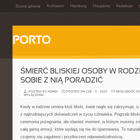
Archiwum
Hamburg
Hiszpania
Redakcja
Strona główna
PORTO
ŚMIERĆ BLISKIEJ OSOBY W RODZI
SOBIE Z NIĄ PORADZIĆ
POSTED BY ADMIN
POSTED ON CZE - 5 - 2025
MOŻLIWOŚĆ K
WYŁĄCZONA
Kiedy w rodzinie umiera ktoś bliski, świat nagle się zatrzymuje,
z najtrudniejszych doświadczeń w życiu człowieka. Pogrzeb bliskie
ceremonia pożegnania, ale również moment, w którym musimy zmi
całą gamą emocji, które wydają się nie do opanowania. To natural
czujemy się zagubieni i przytłoczeni odpowiedzialnością.