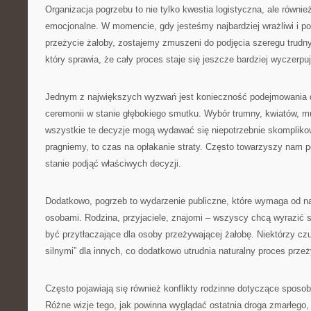
Organizacja pogrzebu to nie tylko kwestia logistyczna, ale równ
emocjonalne. W momencie, gdy jesteśmy najbardziej wrażliwi i p
przeżycie żałoby, zostajemy zmuszeni do podjęcia szeregu trudny
który sprawia, że cały proces staje się jeszcze bardziej wyczerpu
Jednym z największych wyzwań jest konieczność podejmowania 
ceremonii w stanie głębokiego smutku. Wybór trumny, kwiatów, m
wszystkie te decyzje mogą wydawać się niepotrzebnie skompliko
pragniemy, to czas na opłakanie straty. Często towarzyszy nam p
stanie podjąć właściwych decyzji.
Dodatkowo, pogrzeb to wydarzenie publiczne, które wymaga od na
osobami. Rodzina, przyjaciele, znajomi – wszyscy chcą wyrazić 
być przytłaczające dla osoby przeżywającej żałobę. Niektórzy cz
silnymi” dla innych, co dodatkowo utrudnia naturalny proces prze
Często pojawiają się również konflikty rodzinne dotyczące sposob
Różne wizje tego, jak powinna wyglądać ostatnia droga zmarłego