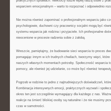
praktycznych sprawach. Niektórzy ludzie lepiej radzą sobie z pra
wsparciem emocjonalnym – warto to rozpoznać i odpowiednio rozdz
Nie można również zapominać o profesjonalnym wsparciu jako częś
psychologowie, duchowni czy pracownicy socjalni mogą być rów
systemu wsparcia jak rodzina i przyjaciele. Ich profesjonalne do
nieocenione w procesie radzenia sobie z żałobą.
Wreszcie, pamiętajmy, że budowanie sieci wsparcia to proces dw
pomagając innym w ich trudnych chwilach, tworzymy więzi, któr
naszych własnych momentach potrzeby. Społeczność wsparcia to 
pomocy, ale również jej udzielanie, co może być również terapeut
Pogrzeb w rodzinie to jedno z najtrudniejszych doświadczeń, któ
Kombinacja intensywnych emocji, praktycznych wyzwań i społec
okres ten jest szczególnie wymagający dla każdego z nas. Ważne
reakcje na śmierć bliskiej osoby są naturalne i że nie musimy prz
czas w samotności.