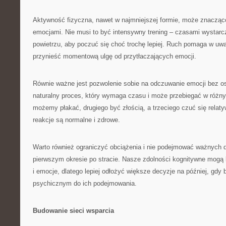
Aktywność fizyczna, nawet w najmniejszej formie, może znacząc
emocjami. Nie musi to być intensywny trening – czasami wystar
powietrzu, aby poczuć się choć trochę lepiej. Ruch pomaga w uwa
przynieść momentową ulgę od przytłaczających emocji.
Równie ważne jest pozwolenie sobie na odczuwanie emocji bez os
naturalny proces, który wymaga czasu i może przebiegać w różn
możemy płakać, drugiego być złością, a trzeciego czuć się relaty
reakcje są normalne i zdrowe.
Warto również ograniczyć obciążenia i nie podejmować ważnych 
pierwszym okresie po stracie. Nasze zdolności kognitywne mogą 
i emocje, dlatego lepiej odłożyć większe decyzje na później, gd
psychicznym do ich podejmowania.
Budowanie sieci wsparcia