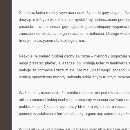
Śmierć członka rodziny wywraca nasze życie do góry nogami. Nag
decyzji, o których wcześniej nie myśleliśmy, jednocześnie przeży
paradoks – w momencie, gdy najbardziej potrzebujemy wsparcia i
zmuszeni do działania i organizowania formalności. Dlatego właśni
trudnym przeżyciem dla każdego z nas.
Reakcje na śmierć bliskiej osoby są różne – niektórzy pogrążają si
mogą przestać płakać, a jeszcze inni próbują uciec w nadmierną
reakcje są normalne i zrozumiałe. Nie ma „właściwego” sposobu n
istnieją sprawdzone metody radzenia sobie z tym trudnym okrese
Ważne jest zrozumienie, że prośba o pomoc nie jest oznaką słab
obliczu śmierci bliskiej osoby potrzebujemy wsparcia zarówno emo
praktycznego. Czasami wystarczy ktoś, kto wysłucha, a czasami
pomocy w załatwieniu formalności czy organizacji ceremonii poże
W tym artykule przyjrzymy się, dlaczego pogrzeb w rodzinie jest