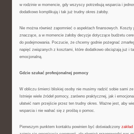
w rodzinie w momencie, gdy wszyscy potrzebują wsparcia i jednoś
dodatkowo komplikują i tak już trudny okres żałoby.
Nie można również zapomnieć o aspektach finansowych. Koszty
znaczące, a w momencie żałoby decyzje dotyczące budżetu cerem
do podejmowania. Poczucie, że chcemy godnie pożegnać zmarłe
napięć związanych z kosztami, które dodatkowo obciążają już i ta
emocjonalną.
Gdzie szukać profesjonalnej pomocy
W obliczu śmierci bliskiej osoby nie musimy radzić sobie sami z
Istnieje wiele źródeł pomocy, zarówno praktycznej, jak i emocjon
ułatwić nam przejście przez ten trudny okres. Ważne jest, aby wi
wsparcia i nie wahać się z prośbą o pomoc.
Pierwszym punktem kontaktu powinien być doświadczony
zakład
zajmie się organizacją ceremonii, ale również przeprowadzi nas 