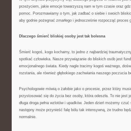
przeżyciem, jakie emocje towarzyszą nam w tym czasie oraz gd
pomoc. Porozmawiamy o tym, jak zadbać o siebie i swoich bliski
aby godnie pożegnać zmarłego i jednocześnie rozpocząć proces go
Dlaczego śmierć bliskiej osoby jest tak bolesna
Śmierć kogoś, kogo kochamy, to jedno z najbardziej traumatycz
spotkać człowieka. Nasze przywiązanie do bliskich osób jest f
emocjonalnego świata. Kiedy nagle tracimy kogoś ważnego, dośw
rozstania, ale również głębokiego zachwiania naszego poczucia be
Psychologowie mówią o żałobie jako o procesie, przez który musi
przystosować się do życia bez osoby, która odeszła. To nie jest 
długa droga pełna wzlotów i upadków. Jeden dzień możemy czuć s
następny może przynieść falę bólu tak intensywną, że trudno bę
normalnie.