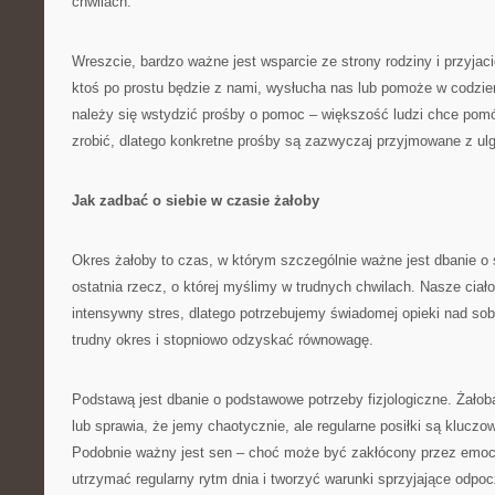
chwilach.
Wreszcie, bardzo ważne jest wsparcie ze strony rodziny i przyjac
ktoś po prostu będzie z nami, wysłucha nas lub pomoże w codzi
należy się wstydzić prośby o pomoc – większość ludzi chce pomóc
zrobić, dlatego konkretne prośby są zazwyczaj przyjmowane z ulg
Jak zadbać o siebie w czasie żałoby
Okres żałoby to czas, w którym szczególnie ważne jest dbanie o s
ostatnia rzecz, o której myślimy w trudnych chwilach. Nasze ciał
intensywny stres, dlatego potrzebujemy świadomej opieki nad so
trudny okres i stopniowo odzyskać równowagę.
Podstawą jest dbanie o podstawowe potrzeby fizjologiczne. Żałob
lub sprawia, że jemy chaotycznie, ale regularne posiłki są kluczow
Podobnie ważny jest sen – choć może być zakłócony przez emocje
utrzymać regularny rytm dnia i tworzyć warunki sprzyjające odpo