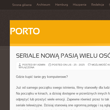
Archiwum
Hamburg
Hiszpania
Redakcja
Strona główna
PORTO
SERIALE NOWĄ PASJĄ WIELU OS
POSTED BY ADMIN
POSTED ON LIS - 25 - 2025
MOŻLIWOŚĆ 
WYŁĄCZONA
Gdzie kupić tanie gry komputerowe?
Już od samego początku swego istnienia, filmy stanowiły dla ludz
Na początku w kinach, a dzisiaj dostępne w przeróżnych innych f
odprężyć lub przeżyć wiele emocji. Zapewne również przez to tak
seriale telewizyjne. Dzisiaj stanowią one ogromną potęgę i są ogl