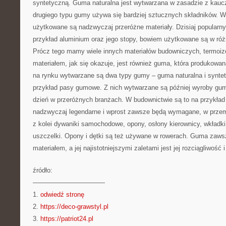
syntetyczną. Guma naturalna jest wytwarzana w zasadzie z kaucz
drugiego typu gumy używa się bardziej sztucznych składników. 
użytkowane są nadzwyczaj przeróżne materiały. Dzisiaj popularny
przykład aluminium oraz jego stopy, bowiem użytkowane są w róż
Prócz tego mamy wiele innych materiałów budowniczych, termoizo
materiałem, jak się okazuje, jest również guma, która produkowa
na rynku wytwarzane są dwa typy gumy – guma naturalna i syntet
przykład pasy gumowe. Z nich wytwarzane są później wyroby gu
dzień w przeróżnych branżach. W budownictwie są to na przykład 
nadzwyczaj legendarne i wprost zawsze będą wymagane, w prze
z kolei dywaniki samochodowe, opony, osłony kierownicy, wkładk
uszczelki. Opony i dętki są też używane w rowerach. Guma zaws
materiałem, a jej najistotniejszymi zaletami jest jej rozciągliwoś
źródło:
———————————
1.
odwiedź stronę
2.
https://deco-grawstyl.pl
3.
https://patriot24.pl