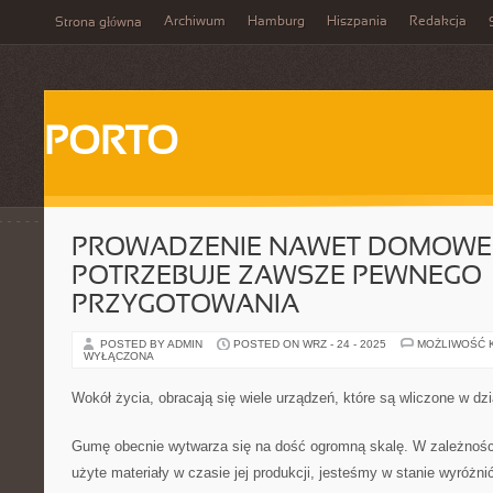
Archiwum
Hamburg
Hiszpania
Redakcja
Strona główna
PORTO
PROWADZENIE NAWET DOMOWE
POTRZEBUJE ZAWSZE PEWNEGO
PRZYGOTOWANIA
POSTED BY ADMIN
POSTED ON WRZ - 24 - 2025
MOŻLIWOŚĆ 
WYŁĄCZONA
Wokół życia, obracają się wiele urządzeń, które są wliczone w dzia
Gumę obecnie wytwarza się na dość ogromną skalę. W zależności
użyte materiały w czasie jej produkcji, jesteśmy w stanie wyróżn