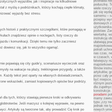
przerabia n
zotycznych wyjazdów, jak i inspiracje na kilkudniowe
poduszkę. T
tał z myślą o podróżnikach, którzy kochają ciepłe klimaty,
wiele rzeczy
jak się wyda
anizować wyjazdy bez stresu.
samemu – są
przepisy wy
domowych za
użytkownika
ych historii z praktycznymi szczegółami, które pomagają w
podstaw. Zan
wiertarkę, 
kułach znajdziesz opinie o noclegach, listy rzeczy do
instrukcję ob
jazdu i komunikacji. Dzięki temu nie tylko zaczniesz
ułatwiają pr
majsterkowan
ż dowiesz się, jak to wszystko ogarnąć.
potrafi uchr
nas czas, ne
w czasach, w
łatwiejszy n
nie pojawiają się city guide’y, scenariusze wycieczek oraz
majsterkowic
filmów instr
mysły na wakacje na plaży, trekkingowe przygody, a także
artykułów, g
m. Każdy tekst jest oparty na własnych doświadczeniach,
przez cały p
być miejsce,
zone wskazówki, zamiast kopiowanych opisów biur podróży.
różnym pozio
dla zupełny
konstrukcje
poradami
pot
ń dla tych, którzy stawiają pierwsze kroki w odkrywaniu
mamy zawsze
typu „czy na
globtroterów. Jeśli marzysz o kolejnej wyprawie, na pewno
jednak nie t
hwyci. Artykuły są tworzone tak, aby prowadzić Cię krok po
nowych umie