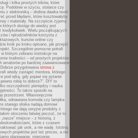
sługi i kilka prostych trików, które
acę. Podobnie w szyciu, stolarce czy
iu z elektroniką – drobna dawka teorii
onić przed błędami, które kosztowałyby
rwy i materiały. Na szczęście żyjemy
 których dostęp do wiedzy jest
iż kiedykolwiek. Wielu początkujących
zów i rękodzielników korzysta z
uktażowych, kursów online czy
dzie krok po kroku opisano, jak przejść
rojekt. Szczególnie pomocne potrafi
 w którym zebrano instrukcje na
mie trudności – od prostych projektów
ch amatorów po bardziej zaawansowane
. Dobrze przygotowana
strona z
rafi wtedy zastąpić mentora, którego
 pod ręką, gdy pojawi się pytanie
 pewno robię to dobrze?”. DIY to
ylko oszczędność pieniędzy i nauka
jętności. To także sposób na
ję przestrzeni. Własnoręcznie
łka, odnawiana komoda czy lampka
ze starego słoika nadają domowi
którego nie dają seryjne produkty z
takim otoczeniu łatwiej poczuć, że to
 „nasze” miejsce – z historią, z
edoskonałościami, które z czasem
aktować jak urok, a nie wadę. Istotną
wych projektów jest też proces, a nie
 Samo planowanie, mierzenie,