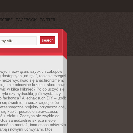
SCRIBE
FACEBOOK
TWITTER
owych rozwiązań, szybkich zakupów
ug dostępnych „od ręki”, robienie czegoś
e może wydawać się anachronizmem.
oręcznie odnawiać krzesło, skoro nowe
ić w kilka kliknięć? Po co uczyć się
tryki czy hydrauliki, jeśli wystarczy
o fachowca? A jednak ruch DIY – „zrób
 się świetnie, a coraz więcej osób
własnoręczne projekty przynoszą coś,
 się kupić: poczucie sprawczości,
ć z efektu. Zaczyna się zwykle od
 Ktoś samodzielnie skręca meble
łacać za montaż, inna osoba odświeża
 farbą i nowymi uchwytami, ktoś