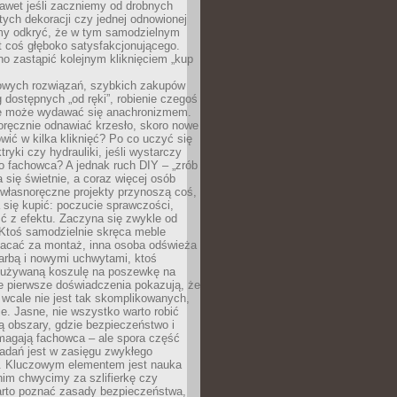
awet jeśli zaczniemy od drobnych
tych dekoracji czy jednej odnowionej
my odkryć, że w tym samodzielnym
st coś głęboko satysfakcjonującego.
no zastąpić kolejnym kliknięciem „kup
owych rozwiązań, szybkich zakupów
ug dostępnych „od ręki”, robienie czegoś
e może wydawać się anachronizmem.
oręcznie odnawiać krzesło, skoro nowe
ić w kilka kliknięć? Po co uczyć się
tryki czy hydrauliki, jeśli wystarczy
o fachowca? A jednak ruch DIY – „zrób
 się świetnie, a coraz więcej osób
własnoręczne projekty przynoszą coś,
 się kupić: poczucie sprawczości,
ć z efektu. Zaczyna się zwykle od
 Ktoś samodzielnie skręca meble
łacać za montaż, inna osoba odświeża
 farbą i nowymi uchwytami, ktoś
ieużywaną koszulę na poszewkę na
e pierwsze doświadczenia pokazują, że
 wcale nie jest tak skomplikowanych,
je. Jasne, nie wszystko warto robić
 obszary, gdzie bezpieczeństwo i
magają fachowca – ale spora część
dań jest w zasięgu zwykłego
. Kluczowym elementem jest nauka
im chwycimy za szlifierkę czy
warto poznać zasady bezpieczeństwa,