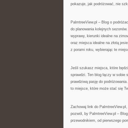
pokazuje, jak podróżować, nie sz
PalmtreeView.pl – Blog o podróżac
do planowania kolejnych sezonów. Z
wyprawy, kierunki idealne na zim
oraz miejsca idealne na złotą jes
z porami roku, wybierając te miej
Jeśli szukasz miejsca, które będz
sprawdzi. Ten blog łączy w sobie s
prawdziwą pasję do podróżowania.
to miejsce, które może stać się 
Zachowaj link do PalmtreeView.pl,
pozwól, by PalmtreeView.pl – Blog
przewodnikiem, od pierwszego pomy