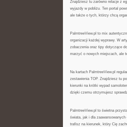
Znajdziesz tu zarówno relacje z eg
wyjazdy w pobliżu. Ten portal pows
ale także o tych, którzy chcą org
PalmtreeView.pl to mix autentyczn
organizacji każdej wyprawy. W arty
zobaczenia oraz tipy dotyczące do
marzyć o nowych miejscach, ale te
Na kartach PalmtreeView.pl regular
zestawienia TOP. Znajdziesz tu po
kierunki na krótki wypad samolote
dzięki czemu otrzymujesz sprawd
PalmtreeView.pl to świetna przysta
świata, jak i dla zaawansowanych 
trafisz na kierunek, który Cię zac