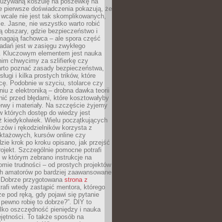
ieużywaną koszulę na poszewkę na
e pierwsze doświadczenia pokazują, że
 wcale nie jest tak skomplikowanych,
je. Jasne, nie wszystko warto robić
 obszary, gdzie bezpieczeństwo i
magają fachowca – ale spora część
dań jest w zasięgu zwykłego
. Kluczowym elementem jest nauka
im chwycimy za szlifierkę czy
warto poznać zasady bezpieczeństwa,
sługi i kilka prostych trików, które
acę. Podobnie w szyciu, stolarce czy
iu z elektroniką – drobna dawka teorii
onić przed błędami, które kosztowałyby
rwy i materiały. Na szczęście żyjemy
 których dostęp do wiedzy jest
iż kiedykolwiek. Wielu początkujących
zów i rękodzielników korzysta z
uktażowych, kursów online czy
dzie krok po kroku opisano, jak przejść
rojekt. Szczególnie pomocne potrafi
 w którym zebrano instrukcje na
mie trudności – od prostych projektów
ch amatorów po bardziej zaawansowane
. Dobrze przygotowana
strona z
rafi wtedy zastąpić mentora, którego
 pod ręką, gdy pojawi się pytanie
 pewno robię to dobrze?”. DIY to
ylko oszczędność pieniędzy i nauka
jętności. To także sposób na