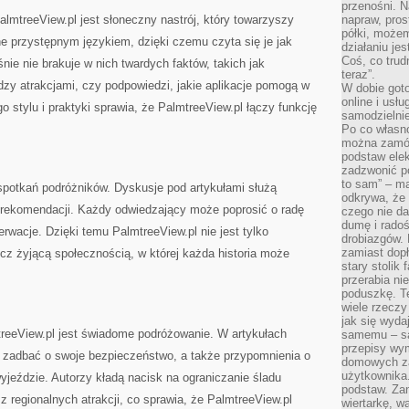
przenośni. N
mtreeView.pl jest słoneczny nastrój, który towarzyszy
napraw, pros
półki, może
e przystępnym językiem, dzięki czemu czyta się je jak
działaniu je
Coś, co trud
e nie brakuje w nich twardych faktów, takich jak
teraz”.
dzy atrakcjami, czy podpowiedzi, jakie aplikacje pomogą w
W dobie got
online i usł
 stylu i praktyki sprawia, że PalmtreeView.pl łączy funkcję
samodzielni
Po co własn
można zamów
podstaw elek
zadzwonić p
to sam” – ma
spotkań podróżników. Dyskusje pod artykułami służą
odkrywa, że 
 rekomendacji. Każdy odwiedzający może poprosić o radę
czego nie da
dumę i radoś
erwacje. Dzięki temu PalmtreeView.pl nie jest tylko
drobiazgów.
zamiast dop
z żyjącą społecznością, w której każda historia może
stary stolik
przerabia n
poduszkę. T
wiele rzeczy
jak się wyda
reeView.pl jest świadome podróżowanie. W artykułach
samemu – są
przepisy wy
ak zadbać o swoje bezpieczeństwo, a także przypomnienia o
domowych za
użytkownika
jeździe. Autorzy kładą nacisk na ograniczanie śladu
podstaw. Zan
z regionalnych atrakcji, co sprawia, że PalmtreeView.pl
wiertarkę, 