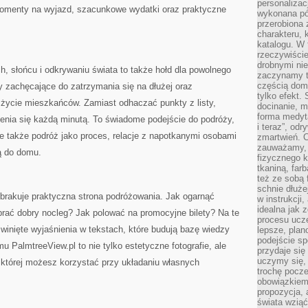
personalizac
momenty na wyjazd, szacunkowe wydatki oraz praktyczne
wykonana pó
przerobiona 
charakteru, 
katalogu. W 
rzeczywiście
drobnymi ni
h, słońcu i odkrywaniu świata to także hołd dla powolnego
zaczynamy tr
częścią domo
y zachęcające do zatrzymania się na dłużej oraz
tylko efekt.
życie mieszkańców. Zamiast odhaczać punkty z listy,
docinanie, m
forma medyt
enia się każdą minutą. To świadome podejście do podróży,
i teraz”, od
 ale także podróż jako proces, relacje z napotkanymi osobami
zmartwień. C
zauważamy, 
ą do domu.
fizycznego 
tkaniną, far
też ze sobą 
schnie dłuże
 brakuje praktyczna strona podróżowania. Jak ogarnąć
w instrukcji
idealna jak 
rać dobry nocleg? Jak polować na promocyjne bilety? Na te
procesu ucze
zwinięte wyjaśnienia w tekstach, które budują bazę wiedzy
lepsze, plan
podejście sp
u PalmtreeView.pl to nie tylko estetyczne fotografie, ale
przydaje się
uczymy się,
której możesz korzystać przy układaniu własnych
trochę pocz
obowiązkiem 
propozycja,
świata wziąć