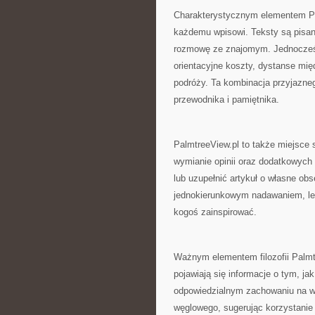
Charakterystycznym elementem Pal
każdemu wpisowi. Teksty są pisan
rozmowę ze znajomym. Jednocześni
orientacyjne koszty, dystanse mię
podróży. Ta kombinacja przyjaznego
przewodnika i pamiętnika.
PalmtreeView.pl to także miejsce 
wymianie opinii oraz dodatkowych
lub uzupełnić artykuł o własne obs
jednokierunkowym nadawaniem, lec
kogoś zainspirować.
Ważnym elementem filozofii Palmt
pojawiają się informacje o tym, j
odpowiedzialnym zachowaniu na wy
węglowego, sugerując korzystanie 