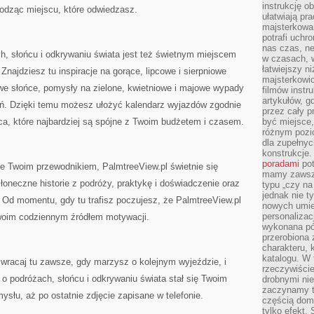
instrukcję ob
kodząc miejscu, które odwiedzasz.
ułatwiają pr
majsterkowan
potrafi uchr
nas czas, ne
h, słońcu i odkrywaniu świata jest też świetnym miejscem
w czasach, w
łatwiejszy n
najdziesz tu inspiracje na gorące, lipcowe i sierpniowe
majsterkowic
owe słońce, pomysły na zielone, kwietniowe i majowe wypady
filmów instr
artykułów, g
ień. Dzięki temu możesz ułożyć kalendarz wyjazdów zgodnie
przez cały p
sca, które najbardziej są spójne z Twoim budżetem i czasem.
być miejsce,
różnym pozio
dla zupełny
konstrukcje
poradami
pot
ie Twoim przewodnikiem, PalmtreeView.pl świetnie się
mamy zawsze
łoneczne historie z podróży, praktykę i doświadczenie oraz
typu „czy na
jednak nie t
 Od momentu, gdy tu trafisz poczujesz, że PalmtreeView.pl
nowych umie
personalizac
Twoim codziennym źródłem motywacji.
wykonana pó
przerobiona 
charakteru, 
katalogu. W 
 wracaj tu zawsze, gdy marzysz o kolejnym wyjeździe, i
rzeczywiście
 o podróżach, słońcu i odkrywaniu świata stał się Twoim
drobnymi ni
zaczynamy tr
słu, aż po ostatnie zdjęcie zapisane w telefonie.
częścią domo
tylko efekt.