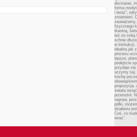
docinanie, m
forma medyt
i teraz”, od
zmartwień. C
zauważamy, 
fizycznego 
tkaniną, far
też ze sobą 
schnie dłuże
w instrukcji
idealna jak 
procesu ucze
lepsze, plan
podejście sp
przydaje się
uczymy się,
trochę pocz
obowiązkiem 
propozycja,
świata wziąć
przenośni. N
napraw, pros
półki, może
działaniu je
Coś, co trud
teraz”.