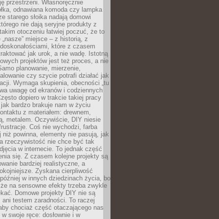
ję przestrzeni. Własnoręcznie
łka, odnawiana komoda czy lampka
ze starego słoika nadają domowi
którego nie dają seryjne produkty z
takim otoczeniu łatwiej poczuć, że to
 „nasze” miejsce – z historią, z
edoskonałościami, które z czasem
aktować jak urok, a nie wadę. Istotną
wych projektów jest też proces, a nie
 Samo planowanie, mierzenie,
alowanie czy szycie potrafi działać jak
acji. Wymaga skupienia, obecności „tu
rywa uwagę od ekranów i codziennych
zęsto dopiero w trakcie takiej pracy
jak bardzo brakuje nam w życiu
kontaktu z materiałem: drewnem,
bą, metalem. Oczywiście, DIY niesie
frustracje. Coś nie wychodzi, farba
j niż powinna, elementy nie pasują, jak
, a rzeczywistość nie chce być tak
zdjęcia w internecie. To jednak część
nia się. Z czasem kolejne projekty są
owanie bardziej realistyczne, a
okojniejsze. Zyskana cierpliwość
 później w innych dziedzinach życia, bo
 że na sensowne efekty trzeba zwykle
ekać. Domowe projekty DIY nie są
ani testem zaradności. To raczej
 aby chociaż część otaczającego nas
 w swoje ręce: dosłownie i w