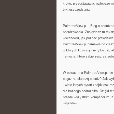
kroku, przedstawiając najlepsze 
triki oszczędzania.
PalmtreeView.pl – Blog o podróżac
podróżowania. Znajdziesz tu tekst
wskazówki, jak poznać prawdziwe 
PalmtreeView.pl namawia do ciesz
w których liczy się nie tylko cel,
i emocje, które zabierzesz ze sob
W opisach na PalmtreeView.pl nie
bagaż na dłuższą podróż? Jak wyb
i wiele innych pytań znajdziesz ro
dla każdego podróżnika. Dzięki tem
przede wszystkim kompendium, z 
wyjazdów.