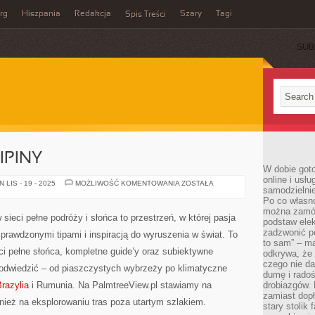
rg
Hiszpania
Redakcja
Szary
Tagi
Spis Treści
SUB
IPINY
W dobie got
online i usł
PORTUGALIA
LIS - 19 - 2025
MOŻLIWOŚĆ KOMENTOWANIA
ZOSTAŁA
samodzielni
I
FILIPINY
Po co własn
można zamów
sieci pełne podróży i słońca to przestrzeń, w której pasja
podstaw elek
zadzwonić p
sprawdzonymi tipami i inspiracją do wyruszenia w świat. To
to sam” – ma
ści pełne słońca, kompletne guide’y oraz subiektywne
odkrywa, że 
czego nie da
 odwiedzić – od piaszczystych wybrzeży po klimatyczne
dumę i radoś
razylia
i Rumunia. Na PalmtreeView.pl stawiamy na
drobiazgów.
zamiast dop
wnież na eksplorowaniu tras poza utartym szlakiem.
stary stolik