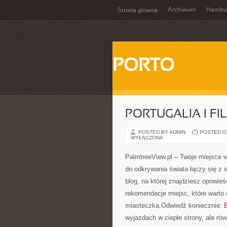
Archiwum
Hambu
Strona główna
PORTO
PORTUGALIA I FIL
POSTED BY ADMIN
POSTED ON 
WYŁĄCZONA
PalmtreeView.pl – Twoje miejsce w 
do odkrywania świata łączy się z 
blog, na której znajdziesz opowie
rekomendacje miejsc, które warto
miasteczka.Odwiedź koniecznie:
B
wyjazdach w ciepłe strony, ale ró