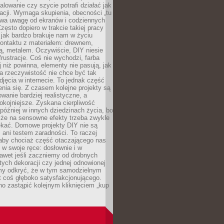
alowanie czy szycie potrafi działać jak
acji. Wymaga skupienia, obecności „tu
rywa uwagę od ekranów i codziennych
zęsto dopiero w trakcie takiej pracy
jak bardzo brakuje nam w życiu
kontaktu z materiałem: drewnem,
bą, metalem. Oczywiście, DIY niesie
frustracje. Coś nie wychodzi, farba
j niż powinna, elementy nie pasują, jak
, a rzeczywistość nie chce być tak
zdjęcia w internecie. To jednak część
nia się. Z czasem kolejne projekty są
owanie bardziej realistyczne, a
okojniejsze. Zyskana cierpliwość
 później w innych dziedzinach życia, bo
 że na sensowne efekty trzeba zwykle
ekać. Domowe projekty DIY nie są
ani testem zaradności. To raczej
 aby chociaż część otaczającego nas
 w swoje ręce: dosłownie i w
awet jeśli zaczniemy od drobnych
tych dekoracji czy jednej odnowionej
my odkryć, że w tym samodzielnym
st coś głęboko satysfakcjonującego.
no zastąpić kolejnym kliknięciem „kup